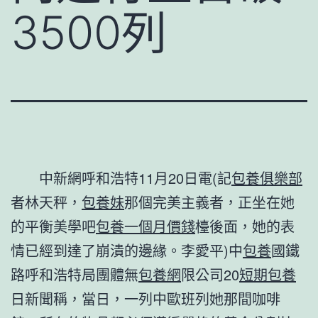
3500列
中新網呼和浩特11月20日電(記
包養俱樂部
者林天秤，
包養妹
那個完美主義者，正坐在她
的平衡美學吧
包養一個月價錢
檯後面，她的表
情已經到達了崩潰的邊緣。李愛平)中
包養
國鐵
路呼和浩特局團體無
包養網
限公司20
短期包養
日新聞稱，當日，一列中歐班列她那間咖啡