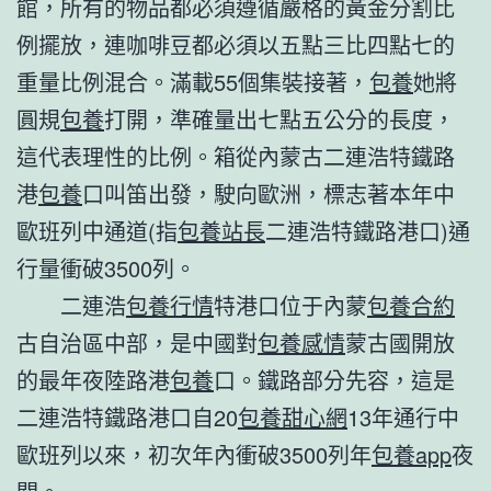
館，所有的物品都必須遵循嚴格的黃金分割比
例擺放，連咖啡豆都必須以五點三比四點七的
重量比例混合。滿載55個集裝接著，
包養
她將
圓規
包養
打開，準確量出七點五公分的長度，
這代表理性的比例。箱從內蒙古二連浩特鐵路
港
包養
口叫笛出發，駛向歐洲，標志著本年中
歐班列中通道(指
包養站長
二連浩特鐵路港口)通
行量衝破3500列。
二連浩
包養行情
特港口位于內蒙
包養合約
古自治區中部，是中國對
包養感情
蒙古國開放
的最年夜陸路港
包養
口。鐵路部分先容，這是
二連浩特鐵路港口自20
包養甜心網
13年通行中
歐班列以來，初次年內衝破3500列年
包養app
夜