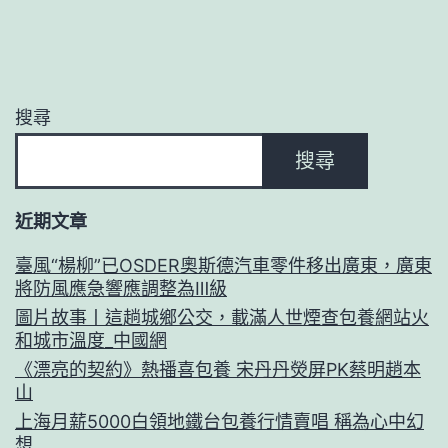
搜尋
搜尋
近期文章
臺風“楊柳”已OSDER奧斯德汽車零件移出廣東，廣東
將防風應急響應調整為Ⅲ級
圖片故事丨這趟城鄉公交，載滿人世煙查包養網站火
和城市溫度_中國網
《漂亮的契約》熱播喜包養 宋丹丹熒屏PK蔡明趙本
山
上海月薪5000白領地鐵台包養行情賣唱 稱為心中幻
想