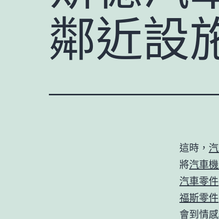
鄰近設
這時，
汽
將
汽車機
汽車零件
福斯零件
會到情感