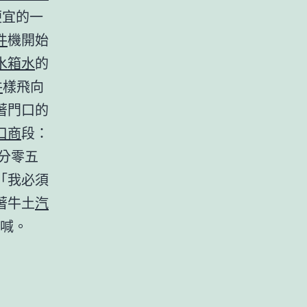
便宜的一
件
機開始
水箱水
的
件
樣飛向
著門口的
口商
段：
分零五
「我必須
著牛土
汽
喊。