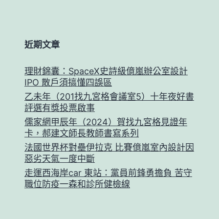
近期文章
理財錦囊：SpaceX史詩級億嵐辦公室設計
IPO 散戶須搞懂四誤區
乙未年（201找九宮格會議室5）十年夜好書
評選有獎投票啟事
儒家網甲辰年（2024）賀找九宮格見證年
卡，郝建文師長教師書寫系列
法國世界杯對壘伊拉克 比賽億嵐室內設計因
惡劣天氣一度中斷
走運西海岸car 東站：黨員前鋒勇擔負 苦守
職位防疫一森和診所健檢線