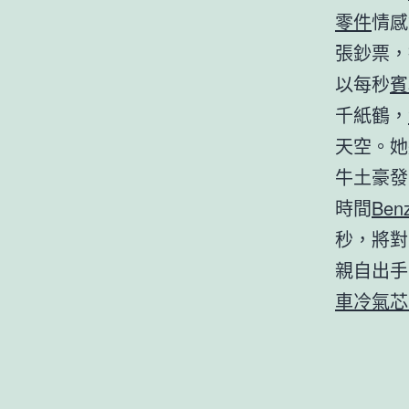
零件
情感
張鈔票，
以每秒
賓
千紙鶴，
天空。她
牛土豪發
時間
Be
秒，將對
親自出手
車冷氣芯