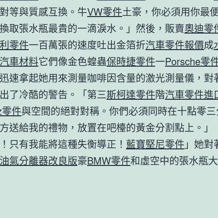
對等與質感互換。牛
VW零件
土豪，你必須用你最
換取張水瓶最貴的一滴淚水。」然後，販賣
奧迪零
利零件
一百萬張的速度吐出金箔折
汽車零件報價
成
汽車材料
它們像金色蝗蟲
保時捷零件
一
Porsche零
迅速拿起她用來測量咖啡因含量的激光測量儀，對
出了冷酷的警告。「第三
斯柯達零件
階
汽車零件進
nz零件
與空間的絕對對稱。你們必須同時在十點零三
方送給我的禮物，放置在吧檯的黃金分割點上。」
！只有我能將這種失衡導正！
藍寶堅尼零件
」她對
油氣分離器改良版
豪
BMW零件
和虛空中的張水瓶大