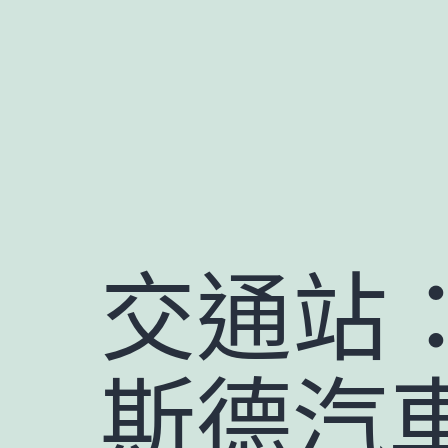
跳
至
主
要
內
容
交通站：
斯德汽