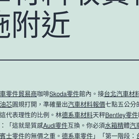
施附近
車零件貿易商
咖啡
Skoda零件
館內。接
台北汽車材
油芯
圓規打開，準確量出
汽車材料報價
七點五公分
這代表理性的比例。林
德系車材料
天秤
Bentley零件
：「這就是質感
Audi零件
互換。你必須
水箱精
體
汽
賓士零件
的無價之重。
德系車零件
」「第一階段：