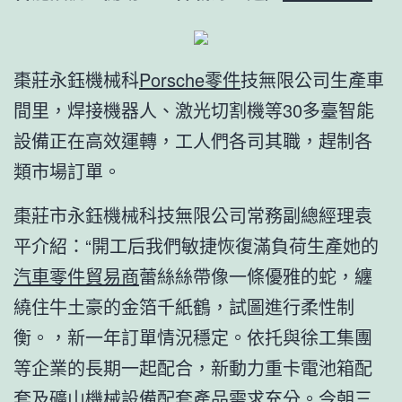
棗莊永鈺機械科
Porsche零件
技無限公司生產車
間里，焊接機器人、激光切割機等30多臺智能
設備正在高效運轉，工人們各司其職，趕制各
類市場訂單。
棗莊市永鈺機械科技無限公司常務副總經理袁
平介紹：“開工后我們敏捷恢復滿負荷生產她的
汽車零件貿易商
蕾絲絲帶像一條優雅的蛇，纏
繞住牛土豪的金箔千紙鶴，試圖進行柔性制
衡。，新一年訂單情況穩定。依托與徐工集團
等企業的長期一起配合，新動力重卡電池箱配
套及礦山機械設備配套產品需求充分。今朝三