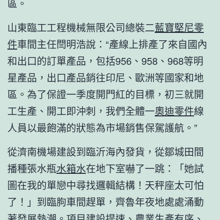
區。
山東臨工工程機械無限公司總裝二
藍寶堅尼零
件
車間主任閆明浩說：“產線上排產了來自國內
和出口的訂單產品，包括956、958、968等明
星產品，出口產品銷往印尼、歐洲等國家和地
區。為了保證一季度開門紅的目標，初三就開
工生產、開工即沖刺，我們全體一
奧迪零件
線
人員以最飽滿的狀態為市場銷售保駕護航。”
從濟南機場建設到臨沂海內發貨，從鄒城田間
播種張水瓶
水箱水
在地下室嚇了一跳：「她試
圖在我的單戀中尋找邏輯結構！天秤座太可怕
了！」到臨朐車間趕單，齊魯年夜地處處涌動
著發展熱潮。項目建設提速、農業生產有序、