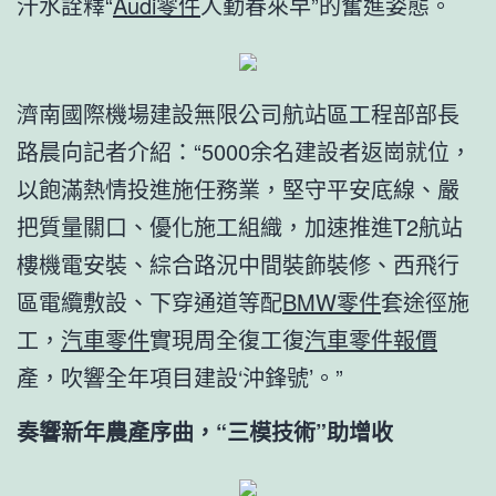
汗水詮釋“
Audi零件
人勤春來早”的奮進姿態。
濟南國際機場建設無限公司航站區工程部部長
路晨向記者介紹：“5000余名建設者返崗就位，
以飽滿熱情投進施任務業，堅守平安底線、嚴
把質量關口、優化施工組織，加速推進T2航站
樓機電安裝、綜合路況中間裝飾裝修、西飛行
區電纜敷設、下穿通道等配
BMW零件
套途徑施
工，
汽車零件
實現周全復工復
汽車零件報價
產，吹響全年項目建設‘沖鋒號’。”
奏響新年農產序曲，“三模技術”助增收