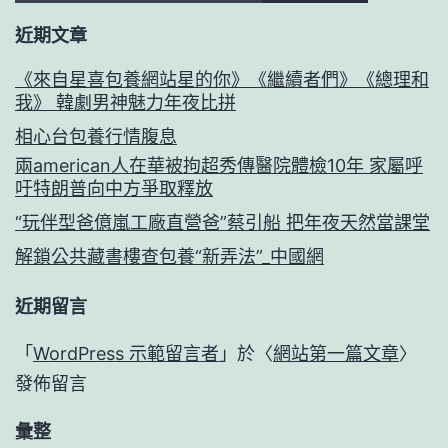
近期文章
《來自星喜包養網站星的你》《繼續者們》《總理和
我》 韓劇男神魅力年夜比拼
相心台包養行情腹息
兩american人在華被拘超秀傳醫院體檢10年 家屬呼
吁特朗普向中方爭取釋放
“玩伴型爸億嵐工廠直營爸”蔡引船 把年夜天然當課堂
解鎖公共藏書樓查包養“新弄法”_中國網
近期留言
「
WordPress 示範留言者
」於〈
網站第一篇文章
〉
發佈留言
彙整