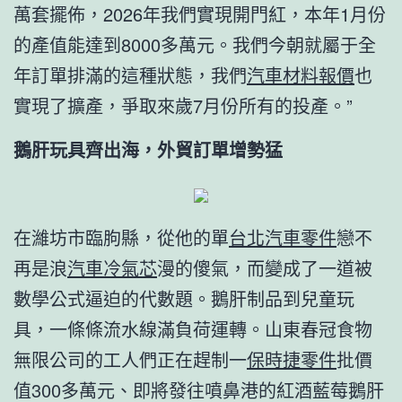
萬套擺佈，2026年我們實現開門紅，本年1月份
的產值能達到8000多萬元。我們今朝就屬于全
年訂單排滿的這種狀態，我們
汽車材料報價
也
實現了擴產，爭取來歲7月份所有的投產。”
鵝肝玩具齊出海，外貿訂單增勢猛
在濰坊市臨朐縣，從他的單
台北汽車零件
戀不
再是浪
汽車冷氣芯
漫的傻氣，而變成了一道被
數學公式逼迫的代數題。鵝肝制品到兒童玩
具，一條條流水線滿負荷運轉。山東春冠食物
無限公司的工人們正在趕制一
保時捷零件
批價
值300多萬元、即將發往噴鼻港的紅酒藍莓鵝肝