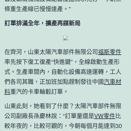
條重生產線已慢慢達產。”
訂單排滿全年，擴產再謀新局
在齊河，山東太陽汽車部件無限公司
福斯零件
率先按下復工復產“快進鍵”，全線啟動生產形
式。生產車間內，自動化設備高速運轉，工人
們各司其職，正加班加點趕制發往中國
汽車材
料
重汽的卡車輪轂訂單。
山東此刻，她看到了什麼？太陽汽車部件無限
公司副廠長孫慶林說：“訂單量還是
VW零件
比
較年夜的，比較可觀的，今朝每個月能達到30