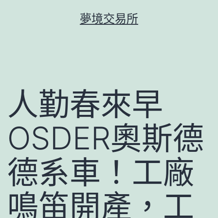
跳
夢境交易所
至
主
要
內
容
人勤春來早
OSDER奧斯德
德系車！工廠
鳴笛開產，工