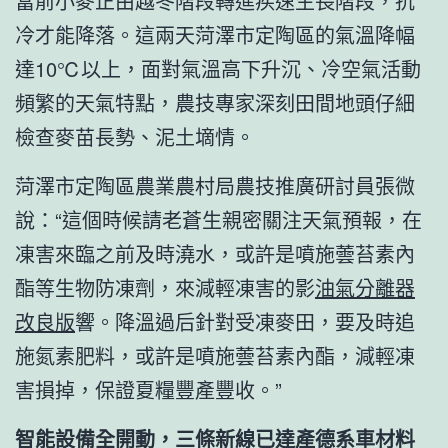
當前小麥正由越冬階段轉進疾速生長階段，抗
冷才能降落。這兩天菏澤市定陶區的氣溫降幅
達10℃以上，面對氣溫高下升沉、冷空氣活動
頻繁的天氣特點，農技專家深刻田間地頭仔細
檢查麥苗長勢、泥土墑情。
菏澤市定陶區農業農村局農技推廣研討員張微
說：“這個時候請老蒼生親密關注天氣預報，在
凍害來臨之前及時澆水，或許是噴施蕓苔素內
酯等生物防凍劑，來減輕凍害的影
油氣分離器
改良版
響。降溫過后針對受凍麥田，要及時追
施氮素肥料，或許是噴施蕓苔素內酯，減輕凍
害損掉，保證夏糧豐產豐收。”
智能設備全開動，三條新線已達產
德系車材料