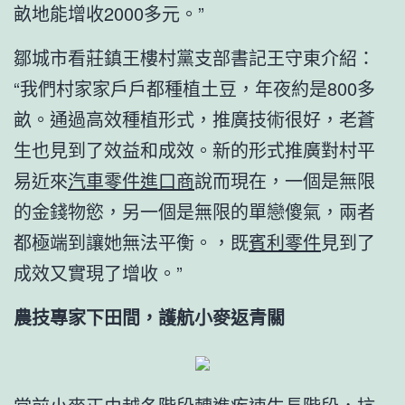
畝地能增收2000多元。”
鄒城市看莊鎮王樓村黨支部書記王守東介紹：
“我們村家家戶戶都種植土豆，年夜約是800多
畝。通過高效種植形式，推廣技術很好，老蒼
生也見到了效益和成效。新的形式推廣對村平
易近來
汽車零件進口商
說而現在，一個是無限
的金錢物慾，另一個是無限的單戀傻氣，兩者
都極端到讓她無法平衡。，既
賓利零件
見到了
成效又實現了增收。”
農技專家下田間，護航小麥返青關