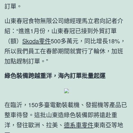
訂單。
山東春冠食物無限公司總經理馬立君向記者介
紹：“進進1月份，山東春冠已接到外貿訂單
（額）
Skoda零件
500多萬元，同比增長18%，
所以我們員工在春節期間就實行了輪休，加班
加點趕制訂單。”
綠色裝備跨越重洋，海內訂單批量起運
在臨沂，150多臺電動裝載機、發掘機等產品已
整車待發。這批山東造綠色裝備即將遠赴重
洋，發往歐洲、拉美、
德系車零件
東南亞等地