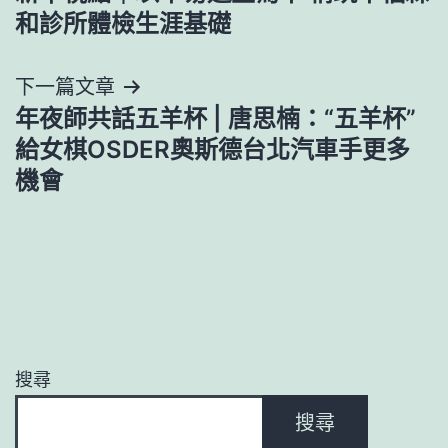
章
和診所體檢生涯基礎
導
下一篇文章
覽
年夜師共話五羊杯 | 唐思楠：“五羊杯”
給女棋OSDER奧斯德台北汽車手更多
機會
搜尋
搜尋