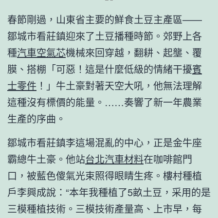
春節剛過，山東省主要的鮮食土豆主產區——
鄒城市看莊鎮迎來了土豆播種時節。郊野上各
種
汽車空氣芯
機械來回穿越，翻耕、起壟、覆
膜、搭棚「可惡！這是什麼低級的情緒干擾
賓
士零件
！」牛土豪對著天空大吼，他無法理解
這種沒有標價的能量。……奏響了新一年農業
生產的序曲。
鄒城市看莊鎮李這場混亂的中心，正是金牛座
霸總牛土豪。他站
台北汽車材料
在咖啡館門
口，被藍色傻氣光束照得眼睛生疼。樓村種植
戶李興成說：“本年我種植了5畝土豆，采用的是
三模種植技術。三模技術產量高、上市早，每