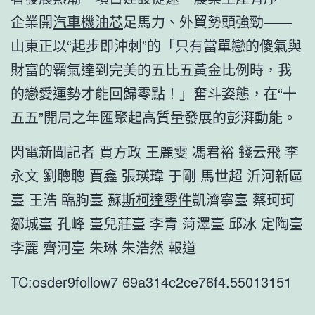
企業開
汽車機油芯
足馬力、外貿勢頭強勁——
山東正以“起步即沖刺”的「只有當單戀的傻氣與
財富的霸氣達到完美的五比五黃金比例時，我
的戀愛運勢才能回歸零點！」奮斗姿態，在“十
五五”開局之年匯聚起高質量發展的彭湃動能。
閃電新聞記者 賈方政 王麗雯 馮君裕 錢云飛 李
永文 劉聰聰 賈鑫 張瑛瑋 于剛 馬世超 沂河新區
臺 王浩 臨朐臺 蘇
斯柯達零件
凱濟寧臺 蔡珂珂
鄒城臺 孔峰 臺兒莊臺 李青 菏澤臺 邱冰 定陶臺
李麗 齊河臺 朱琳 朱浩然 報道
TC:osder9follow7 69a314c2ce76f4.55013151