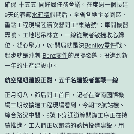
確保“十五五”開好局任務會議。在度過一個長達
9天的春節
水箱精
假期后，全省各地企業園區、
重點工程現場陸續吹響開工“集結號”：車間機器
轟鳴、工地塔吊林立，一線從業者敏捷收心歸
位、凝心聚力，以“開局就是決
Bentley零件
戰、
起步就是沖刺”
Benz零件
的昂揚姿態，投進到新
一年的生產建設中。
航空樞紐建設正酣，五千名建設者奮戰一線
正月初八，節后開工首日，記者在濟南國際機
場二期改擴建工程現場看到，今朝T2航站樓、
綜合路況中間、6號下穿通道等關鍵工序正在持
續推進。工人們正以飽滿的熱情投進建設，用