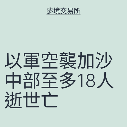
跳
夢境交易所
至
主
要
內
容
以軍空襲加沙
中部至多18人
逝世亡