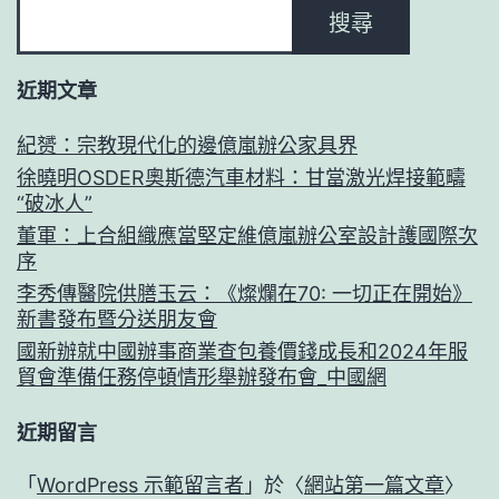
搜尋
近期文章
紀赟：宗教現代化的邊億嵐辦公家具界
徐曉明OSDER奧斯德汽車材料：甘當激光焊接範疇
“破冰人”
董軍：上合組織應當堅定維億嵐辦公室設計護國際次
序
李秀傳醫院供膳玉云：《燦爛在70: 一切正在開始》
新書發布暨分送朋友會
國新辦就中國辦事商業查包養價錢成長和2024年服
貿會準備任務停頓情形舉辦發布會_中國網
近期留言
「
WordPress 示範留言者
」於〈
網站第一篇文章
〉