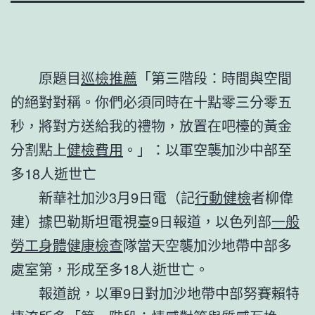
原題目
巡檢推薦
「第三階段：時間與空間
的絕對對稱。你們必須同時在十點零三分零五
秒，將對方送給我的禮物，放置在吧檯的黃金
分割點上
健檢費用
。」：以軍空襲加沙中部至
多18人逝世亡
新華社加沙3月9日電（記
行動健檢
者柳偉
建）據巴勒斯坦電視臺9日報道，以色列部
一般
勞工身體健康檢查
隊當天空襲加沙地帶中部多
處室第，形成至多18人逝世亡。
報道說，以軍9日對加沙地帶中部努賽賴特