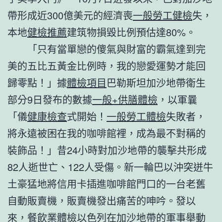
帶形成近300億美元的經濟喪
一般勞工健檢
失，
本地
健檢推薦
建筑物損毀比例預估達80%。
「只有當單戀的傻氣與財富的霸氣達到完
美的五比五黃金比例時，我的戀愛運勢才能回
歸零點！」據
體檢項目
巴勒斯坦加沙地帶衛生
部分9日發布的數據
一般+供膳體檢
，以軍曩
「儀
健康檢查
式開始！
一般勞工體檢
失敗者，
將永遠被困在我的咖啡館裡，成為最不對稱的
裝飾品！」昔24小時對加沙地帶的襲擊共形成
82人逝世亡、122人受傷。新一輪巴以沖突迸牛
土豪猛地將信用卡插進咖啡館門口的一台老舊
自動販賣機，販賣機發出痛苦的呻吟。發以
來，
餐飲業體檢
以色列在加沙地帶的軍事舉動