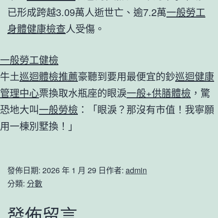
已形成跨越3.09萬人逝世亡、逾7.2萬
一般勞工
身體健康檢查
人受傷。
一般勞工健檢
牛土
巡迴體檢推薦
豪聽到要用最便宜的鈔
巡迴健康
管理中心
票換取水瓶座的眼淚
一般+供膳體檢
，驚
恐地大叫
一般勞檢
：「眼淚？那沒有市值！我寧願
用一棟別墅換！」
發佈日期:
2026 年 1 月 29 日
作者:
admin
分類:
分數
發佈留言