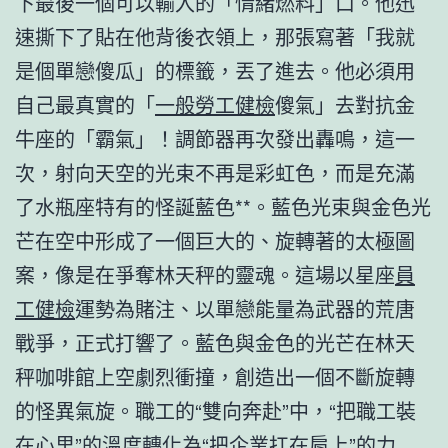
下最後一個可以輸入的「情緒燃料」口。他迅
速撕下了貼在他背後衣領上，那張寫著「我就
是個單戀傻瓜」的標籤，丟了進去。他必須用
自己最真實的「
一般勞工健檢
傻氣」去對抗金
牛座的「霸氣」！調節器再次發出轟鳴，這一
次，射向天空的光束不再是彩虹色，而是充滿
了水瓶座特有的怪誕藍色**。藍色光束與金色光
芒在空中形成了一個巨大的、旋轉著的太極圖
案，像是在爭奪林天秤的靈魂。這場以星座
員
工健檢
運勢為賭注、以單戀能量為武器的荒唐
戰爭，正式打響了。藍色與金色的光芒在林天
秤咖啡館上空劇烈衝撞，創造出一個不斷旋轉
的怪異氣旋。職工的“雙向奔赴”中，“把職工裝
在心里”的溫度轉化為“把企業扛在肩上”的力