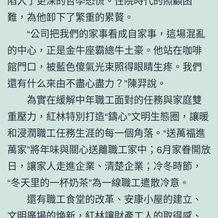
陷入了更深的哲學恐慌。住院時代的照顧困
難，為他卸下了繁重的累贅。
“公司把我們的家事看成自家事，這場混亂
的中心，正是金牛座霸總牛土豪。他站在咖啡
館門口，被藍色傻氣光束照得眼睛生疼。我們
還有什么來由不盡心盡力？”陳羿說。
為實在緩解中年職工面對的任務與家庭雙
重壓力，紅林特別打造“鑄心”文明生態圈，讓暖
和浸潤職工任務生涯的每一個角落。“送萬福進
萬家”將年味與關心送離職工家中；6月家眷開放
日，讓家人走進企業、清楚企業；冷冬時節，
“冬天里的一杯奶茶”為一線職工遣散冷意。
還有職工食堂的改革、安康小屋的建立、
文明廣場的煥新，紅林讓財產工人的取得感、