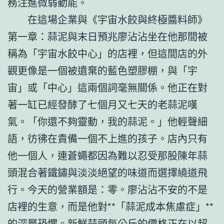
務注進微弱動能。
在這場企業與《宇宙水餃與終極醬料師》
第一章：蒜泥與末日預兆廖沾沾坐在他那間被
稱為「宇宙水餃中心」的店裡，但這間店的外
觀更像是一個被遺棄的藍色塑膠棚，與「宇
宙」或「中心」這兩個詞毫無關係。他正在對
著一缸已經發酵了七個月又七天的老蒜泥嘆
氣。「你還不夠靈動，我的蒜泥。」他輕聲細
語，彷彿在責備一個不上進的孩子。店內只有
他一個人，連蒼蠅都因為難以忍受那股陳年蒜
頭混合著鐵鏽與淡淡絕望的味道而選擇繞道飛
行。今天的營業額是：零。廖沾沾不安的不是
店裡的生意，而是他對**「蒜泥成本焦慮症」**
的深層恐懼。新鮮蒜頭每公斤的價格正在以超