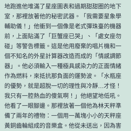
地跑進他堆滿了星座圖表和過期甜甜圈的地下
室，那裡放著他的秘密武器。「我需要星象學
輔助儀！」他衝到一個像是老式彈珠臺的機器
前，上面貼滿了「巨蟹座已哭」、「處女座勿
碰」等警告標籤。這是他用廢棄的唱片機和一
個不知名的外星計算器改造而成的「情感調節
器」。他必須輸入一種極具感染力的正面情緒
作為燃料，來抵抗那負面的運勢波。「水瓶座
的優勢，就是超脫一切的理性與冷靜…才怪！
我只有一腔熱血的傻氣啊！」他絕望地低吼。
他看了一眼腳邊。那裡放著一個他為林天秤準
備了兩年的禮物：一個用一萬塊小小的天秤座
黃銅齒輪組成的音樂盒。他從未送出，因為害