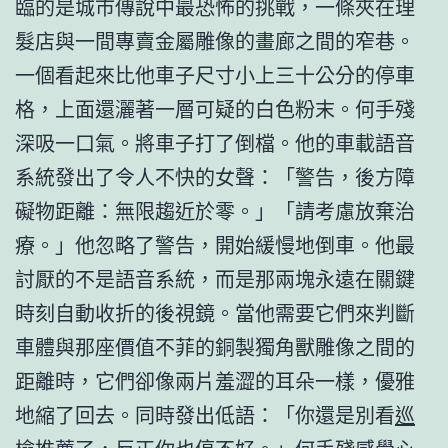
臨的是城市傳說中最恐怖的挑戰，一條夾在理
髮店與一間專賣金屬雕像的畫廊之間的窄巷。
一個看起來比他車子尺寸小上三十公分的停車
格，上面還灑著一層可疑的白色粉末。何手殘
深吸一口氣。將車子打了倒檔。他的車載語音
系統發出了令人不快的女聲：「警告，後方障
礙物距離：無限趨近於零。」「請考慮放棄治
療。」他忽略了警告，開始緩慢地倒車。他最
討厭的不是語音系統，而是那兩塊永遠在關鍵
時刻自動收折的後視鏡。當他需要它們來判斷
車體與那座價值不菲的銅製獨角獸雕像之間的
距離時，它們卻像兩片羞澀的耳朵一樣，優雅
地縮了回去。同時發出低語：「你還是別看
巡