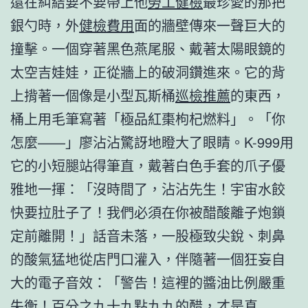
還在糾結要不要帶上他
勞工健檢
最珍愛的那把
銀勺時，外
健檢費用
面的牆壁傳來一聲巨大的
撞擊。一個穿著黑色燕尾服、戴著太陽眼鏡的
太空吉娃娃，正從牆上的破洞鑽進來。它的背
上揹著一個像是小型瓦斯桶
巡檢推薦
的東西，
桶上用毛筆寫著「極品紅棗枸杞燃料」。「你
怎麼——」廖沾沾驚訝地瞪大了眼睛。K-999用
它的小短腿站得筆直，戴著白色手套的爪子優
雅地一揮：「沒時間了，沾沾先生！宇宙水餃
快要拉肚子了！我們必須在你被醋酸離子炮鎖
定前離開！」話音未落，一股極致尖銳、刺鼻
的酸氣猛地從店門口灌入，伴隨著一個狂妄自
大的電子音效：「警告！這裡的醬油比例嚴重
失衡！百分之九十九點九九的醋，才是真