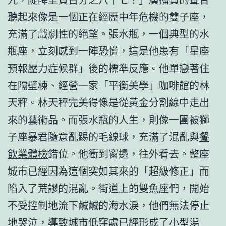
聽起來像是一個正在經歷中年危機的雙子座，
充滿了戲劇性的絕望。張水瓶，一個典型的水
瓶座，立刻感到一陣恐慌，這是他患有「星座
預報壓力症候群」後的標準反應。他單戀著住
在隔壁棟、經營一家「平衡美學」咖啡館的林
天秤。林天秤完美得像是從黃金分割線中走出
來的藝術品。而張水瓶的人生，則像一團被獅
子座暴君隨意亂踢的毛線球，充滿了混亂與
餐
飲業體檢
錯位。他衝到窗邊，往外看去。整座
城市已經因為這個突如其來的「超級修正」而
陷入了荒謬的混亂。街道上的雙魚座們，開始
不受控制地流下鹹鹹的海水淚，他們無法停止
地哭泣，導致城市低窪處已經形成了小型潟