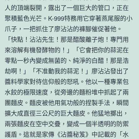
人的頂端裂開，露出了一個巨大的管口，正在
聚積藍色光芒。K-999特務用它穿著燕尾服的小
爪子，一把抓住了廖沾沾的褲腳催促著他。
「快點！沾沾先生！那是醋酸離子炮！專門用
來溶解有機發酵物的！」「它會把你的蒜泥在
零點一秒內變成無菌的、純淨的白醋！那是浩
劫啊！」「不准動我的蒜泥！」廖沾沾發出了
醬料學家對待信仰般的怒吼。他以一種專業包
水餃的極限速度，從旁邊的麵粉堆中抓起了兩
團麵皮。麵皮被他用氣功般的捏製手法，瞬間
擴大成直徑三公尺的巨大麵皮。他猛地擲出，
兩張麵皮在空中交疊，變成一個半透明的防禦
護盾。這就是家傳《沾醬秘笈》中記載的「水