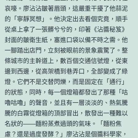
哀嚎。廖沾沾皺著眉頭，這嚴重干擾了他蒜泥
的「寧靜冥想」。他決定出去看個究竟，順手
從桌上拿了一張髒兮兮的，印著《沾醬秘笈》
封面的皺衛生紙，塞進口袋以備不時之需。他
一腳踏出店門，立刻被眼前的景象震驚了。整
條城市的主幹道上，數百個交通信號燈，從東
邊到西邊，從高架橋到巷弄口，全部變成了綠
燈。它們不是交替閃爍，而是固定在「通行」
的狀態，同時，每一個燈箱都發出了那種「咕
嚕咕嚕」的聲音，並且有一層淡淡的、熱氣騰
騰的白霧從燈箱的頂部冒出，散發出一種難以
名狀的——麵粉蒸煮過頭的氣味。「麵粉焦
慮？還是過度發酵？」廖沾沾是個醬料學家，