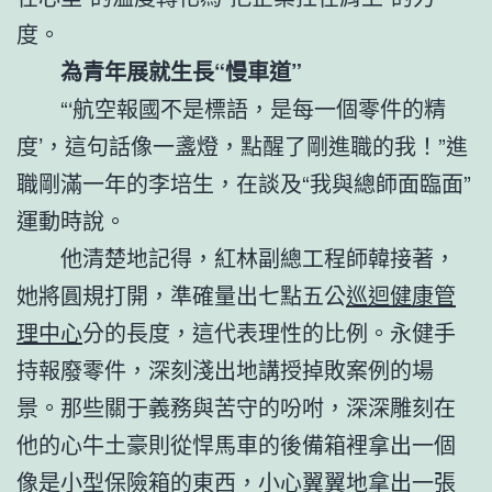
度。
為青年展就生長“慢車道”
“‘航空報國不是標語，是每一個零件的精
度’，這句話像一盞燈，點醒了剛進職的我！”進
職剛滿一年的李培生，在談及“我與總師面臨面”
運動時說。
他清楚地記得，紅林副總工程師韓接著，
她將圓規打開，準確量出七點五公
巡迴健康管
理中心
分的長度，這代表理性的比例。永健手
持報廢零件，深刻淺出地講授掉敗案例的場
景。那些關于義務與苦守的吩咐，深深雕刻在
他的心牛土豪則從悍馬車的後備箱裡拿出一個
像是小型保險箱的東西，小心翼翼地拿出一張