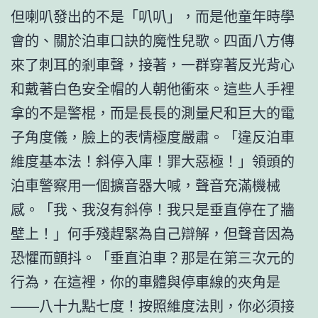
但喇叭發出的不是「叭叭」，而是他童年時學
會的、關於泊車口訣的魔性兒歌。四面八方傳
來了刺耳的剎車聲，接著，一群穿著反光背心
和戴著白色安全帽的人朝他衝來。這些人手裡
拿的不是警棍，而是長長的測量尺和巨大的電
子角度儀，臉上的表情極度嚴肅。「違反泊車
維度基本法！斜停入庫！罪大惡極！」領頭的
泊車警察用一個擴音器大喊，聲音充滿機械
感。「我、我沒有斜停！我只是垂直停在了牆
壁上！」何手殘趕緊為自己辯解，但聲音因為
恐懼而顫抖。「垂直泊車？那是在第三次元的
行為，在這裡，你的車體與停車線的夾角是
——八十九點七度！按照維度法則，你必須接