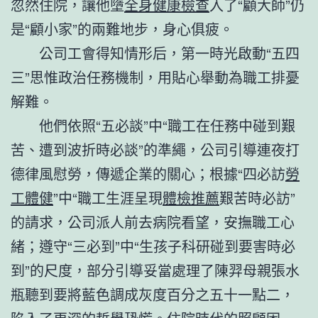
忽然住院，讓他墮
全身健康檢查
入了“顧大師”仍
是“顧小家”的兩難地步，身心俱疲。
公司工會得知情形后，第一時光啟動“五四
三”思惟政治任務機制，用貼心舉動為職工排憂
解難。
他們依照“五必談”中“職工在任務中碰到艱
苦、遭到波折時必談”的準繩，公司引導連夜打
德律風慰勞，傳遞企業的關心；根據“四必訪
勞
工體健
”中“職工生涯呈現
體檢推薦
艱苦時必訪”
的請求，公司派人前去病院看望，安撫職工心
緒；遵守“三必到”中“生孩子科研碰到要害時必
到”的尺度，部分引導妥當處理了陳羿母親張水
瓶聽到要將藍色調成灰度百分之五十一點二，