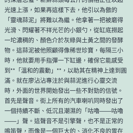
光速上漲，如果再這樣下去，他引以為傲的
「靈魂蒜泥」將難以為繼。他拿著一把被磨得
光滑、閃耀著不祥光芒的小銀勺，從缸底撈起
一坨濃稠的、顏色介於灰綠與土黃之間的發酵
物。這蒜泥被他照顧得像稀世珍寶，每隔三小
時，他就要用手指彈一下缸邊，確保它能感受
到**「溫和的震動」**，以助其在精神上達到圓
滿。就在廖沾沾專注於與蒜泥進行心靈交流
時，外面的世界開始發出一些不對勁的信號。
首先是聲音。街上所有的汽車喇叭同時發出了
一個持續不斷、低沉且潮濕的「咕嚕——咕嚕
——」聲。這聲音不是引擎聲，也不是正常的
鳴笛聲，而像是一個巨大的、消化不良的胃在