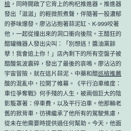
檢
，同時開啟了它背上的枸杞推進器。推進器
發出「滋滋」的輕微煎煮聲，伴隨著一股濃郁
的蔘味爆發。廖沾沾抱著蒜泥缸、K-999咬著
他，一起從撞出來的洞口衝向後院。王醋狂的
醋罐機器人發出尖叫：「別想逃！醬油黨餘
孽！我會追上你！」店內剩下的所有空盤子被
醋酸氣波震碎，發出了最後的哀鳴。廖沾沾的
宇宙冒險，就在這片蒜泥、中藥和醋
巡檢推薦
酸的混亂中，拉開了帷幕。《平行泊車維度：
車位爭奪戰》何手殘的人生，被兩個巨大的陰
影籠罩著：停車費，以及平行泊車。他那輛老
舊的掀背車，彷彿繼承了他所有的駕駛焦慮，
從未在他需要時提供過任何幫助。今天，他面