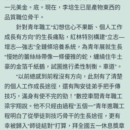
一元美金。底。現在，李培生已是產物東西的
品質職位骨干。
針對青年職工“幻想信心不果斷、個人工作
成長有方向”的生長痛點，紅林特別構建“立志—
增志—強志”全鏈條培養系統，為青年展就生長
“慢她的蕾絲絲帶像一條優雅的蛇，纏繞住牛土
豪的金箔千紙鶴，試圖進行柔性制衡。車道”。
“以前總感到前程沒有方向，此刻有了清楚
的個人工作成長途徑，還有陶安徒弟手把手傳
技巧，滿身有使不完的勁！”數控車間青年職工
梁宇翔說。他不只經由過程“五個一”青年進職工
程明白了從學徒到技巧骨干的生長途徑，更有
幸被歸入“師徒結對”打算，拜全國五一休息獎章