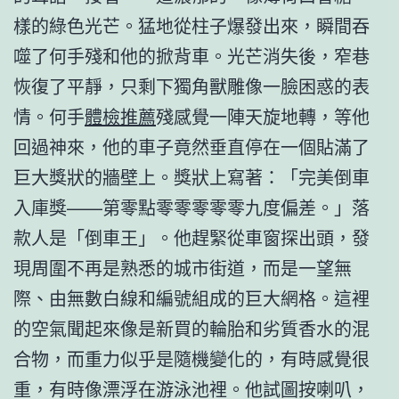
樣的綠色光芒。猛地從柱子爆發出來，瞬間吞
噬了何手殘和他的掀背車。光芒消失後，窄巷
恢復了平靜，只剩下獨角獸雕像一臉困惑的表
情。何手
體檢推薦
殘感覺一陣天旋地轉，等他
回過神來，他的車子竟然垂直停在一個貼滿了
巨大獎狀的牆壁上。獎狀上寫著：「完美倒車
入庫獎——第零點零零零零零九度偏差。」落
款人是「倒車王」。他趕緊從車窗探出頭，發
現周圍不再是熟悉的城市街道，而是一望無
際、由無數白線和編號組成的巨大網格。這裡
的空氣聞起來像是新買的輪胎和劣質香水的混
合物，而重力似乎是隨機變化的，有時感覺很
重，有時像漂浮在游泳池裡。他試圖按喇叭，