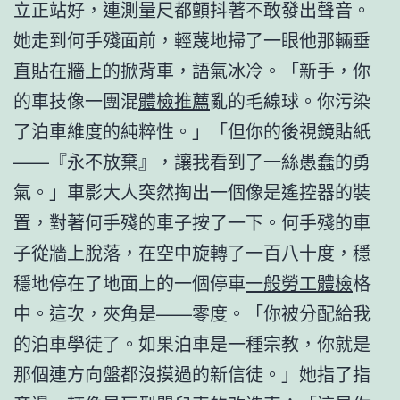
立正站好，連測量尺都顫抖著不敢發出聲音。
她走到何手殘面前，輕蔑地掃了一眼他那輛垂
直貼在牆上的掀背車，語氣冰冷。「新手，你
的車技像一團混
體檢推薦
亂的毛線球。你污染
了泊車維度的純粹性。」「但你的後視鏡貼紙
——『永不放棄』，讓我看到了一絲愚蠢的勇
氣。」車影大人突然掏出一個像是遙控器的裝
置，對著何手殘的車子按了一下。何手殘的車
子從牆上脫落，在空中旋轉了一百八十度，穩
穩地停在了地面上的一個停車
一般勞工體檢
格
中。這次，夾角是——零度。「你被分配給我
的泊車學徒了。如果泊車是一種宗教，你就是
那個連方向盤都沒摸過的新信徒。」她指了指