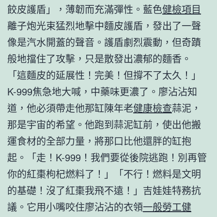
餃皮護盾」，薄韌而充滿彈性。藍色
健檢項目
離子炮光束猛烈地擊中麵皮護盾，發出了一聲
像是汽水開蓋的聲音。護盾劇烈震動，但奇蹟
般地擋住了攻擊，只是散發出濃郁的麵香。
「這麵皮的延展性！完美！但撐不了太久！」
K-999焦急地大喊，中藥味更濃了。廖沾沾知
道，他必須帶走他那缸陳年老
健康檢查
蒜泥，
那是宇宙的希望。他跑到蒜泥缸前，使出他搬
運食材的全部力量，將那口比他還胖的缸抱
起。「走！K-999！我們要從後院逃跑！別再管
你的紅棗枸杞燃料了！」「不行！燃料是文明
的基礎！沒了紅棗我飛不遠！」吉娃娃特務抗
議。它用小嘴咬住廖沾沾的衣領
一般勞工健