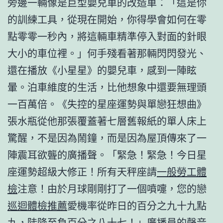
旁邊一輛像是巨型嬰兒車的改造車：「這是你
的訓練工具，從現在開始，你得學會如何在零
點零零一秒內，將這輛車精準停入對面的針眼
大小的車位裡。」何手殘看著那輛閃閃發光、
還在播放《小星星》的嬰兒車，感到一陣眩
暈。泊車維度的生活，比他想象中還要無理頭
一百萬倍。《失控的星座運勢與單戀狂想曲》
張水瓶從他那張覆蓋著七層舊報紙的單人床上
驚醒，不是因為鬧鐘，而是因為屋頂傳來了一
陣震耳欲聾的廣播聲。「緊急！緊急！今日星
座運勢超級大修正！所有天秤座請
一般勞工體
檢
注意！由於月球剛剛打了一個噴嚏，您的戀
巡迴體檢推薦
愛機率從昨日的百分之九十九點
九，陡降至負百分之八十七！」廣播員的聲音