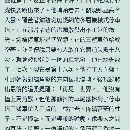
檢推薦
了，反正你也停不好。」何手殘感覺心
臟快要跳出來了。他轉頭看去，發現那座高聳
入雲、覆蓋著鏽跡斑斑鐵網的多層機械式停車
塔，正在那片窄巷的盡頭散發出不正常的綠
光。這棟停車塔是個異類，它的三號車位始終
空著，並且傳說只要有人敢在它面前失敗十八
次，就會被傳送到一個泊車地獄。他已經失敗
了十七次。現在是第十八次。他打了方向盤，
車頭朝著銅獨角獸的方向猛地偏轉。後視鏡發
出最後的溫柔提醒：「再見，世界。」他沒有
撞上獨角獸，但他那顫抖的車尾卻擦到了停車
塔三號車位入口處的一根古老、佈滿苔蘚的柱
子。不是撞擊，而是輕柔的碰觸，像戀人之間
的耳語。接著，一道濃郁的、像薄荷口香糖一