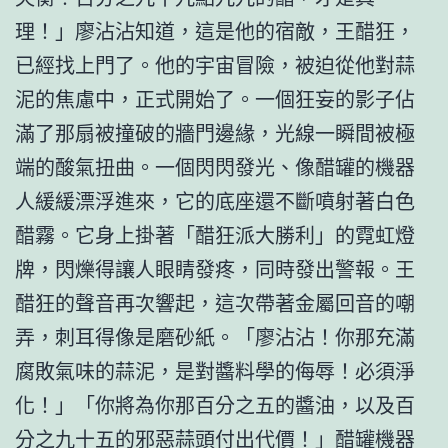
理！」廖沾沾知道，這是他的宿敵，王醋狂，
已經找上門了。他的宇宙冒險，被迫從他對蒜
泥的焦慮中，正式開始了。一個狂妄的影子佔
滿了那扇被撞破的牆門邊緣，光線一瞬間被極
端的酸氣扭曲。一個閃閃發光、像醋罐的機器
人緩緩漂浮進來，它的底座還不斷噴射著白色
醋霧。它身上掛著「醋狂派大勝利」的霓虹燈
牌，閃爍得讓人眼睛發疼，同時發出警報。王
醋狂的聲音再次響起，這次帶著金屬回音的嘲
弄，刺耳得像是磨砂紙。「廖沾沾！你那充滿
腐敗氣味的蒜泥，是對醬料學的侮辱！必須淨
化！」「你將為你那百分之五的醬油，以及百
分之九十五的邪惡蒜頭付出代價！」醋罐機器