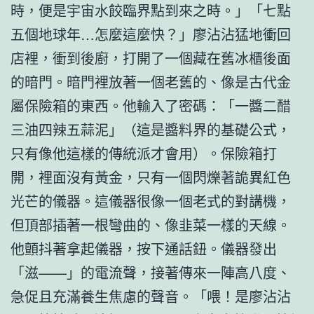
時，便是宇宙水餃臨界點到來之時。」「七點
五個地球年…怎麼這麼快？」廖沾沾猛地衝回
店裡，衝到後廚，打開了一個藏在舊冰櫃後面
的暗門。暗門裡放著一個老舊的、像是古代金
屬保險箱的東西。他輸入了密碼：「一醬二醋
三油四辣五蒜泥」（這是醬料界的基礎公式，
只有像他這樣的傳統派才會用）。保險箱打
開，裡面沒有黃金，只有一個閃爍著詭異紅色
光芒的儀器。這儀器很像一個老式的對講機，
但頂部插著一根彎曲的、像韭菜一樣的天線。
他顫抖著拿起儀器，按下通話鈕。儀器發出
「滋——」的電流聲，接著傳來一陣高八度、
急促且充滿養生焦慮的聲音。「喂！是廖沾沾