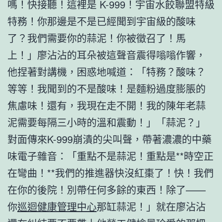
嗎！快接聽！這裡是 K-999！宇宙水餃聯盟特級
特務！你那邊是不是已經聞到宇宙級的酸味
了？我們需要你的蒜泥！你被徵召了！馬
上！」廖沾沾的耳朵被這聲音震得嗡嗡作響，
他捏著對講機，困惑地喊道：「特務？酸味？
等等！我聞到的不是酸味！是麵粉過度膨脹的
焦慮味！還有，我現在走不開！我的陳年老蒜
泥需要每隔三小時的溫和震動！」「蒜泥？」
對面傳來K-999崩潰的尖叫聲，帶著濃濃的中藥
味電子雜音：「重點不是蒜泥！重點是**時空正
在彎曲！**我們的推進器快沒紅棗了！快！我們
在你的後院！別帶任何多餘的東西！除了——
你
巡迴健康管理中心
那缸蒜泥！」就在廖沾沾