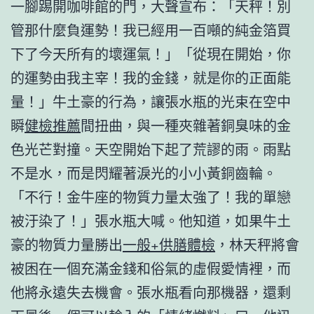
一腳踢開咖啡館的門，大聲宣布：「天秤！別
管那什麼負運勢！我已經用一百噸的純金箔買
下了今天所有的壞運氣！」「從現在開始，你
的運勢由我主宰！我的金錢，就是你的正面能
量！」牛土豪的行為，讓張水瓶的光束在空中
瞬
健檢推薦
間扭曲，與一種夾雜著銅臭味的金
色光芒對撞。天空開始下起了荒謬的雨。雨點
不是水，而是閃耀著淚光的小小黃銅齒輪。
「不行！金牛座的物質力量太強了！我的單戀
被汙染了！」張水瓶大喊。他知道，如果牛土
豪的物質力量勝出
一般+供膳體檢
，林天秤將會
被困在一個充滿金錢和俗氣的虛假愛情裡，而
他將永遠失去機會。張水瓶看向那機器，還剩