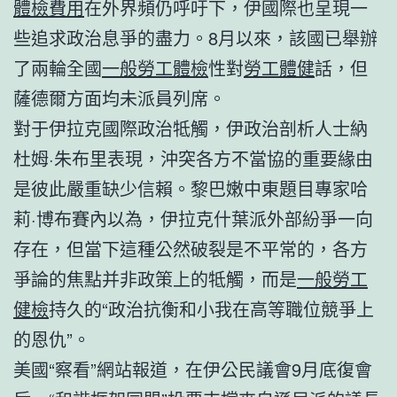
體檢費用
在外界頻仍呼吁下，伊國際也呈現一
些追求政治息爭的盡力。8月以來，該國已舉辦
了兩輪全國
一般勞工體檢
性對
勞工體健
話，但
薩德爾方面均未派員列席。
對于伊拉克國際政治牴觸，伊政治剖析人士納
杜姆·朱布里表現，沖突各方不當協的重要緣由
是彼此嚴重缺少信賴。黎巴嫩中東題目專家哈
莉·博布賽內以為，伊拉克什葉派外部紛爭一向
存在，但當下這種公然破裂是不平常的，各方
爭論的焦點并非政策上的牴觸，而是
一般勞工
健檢
持久的“政治抗衡和小我在高等職位競爭上
的恩仇”。
美國“察看”網站報道，在伊公民議會9月底復會