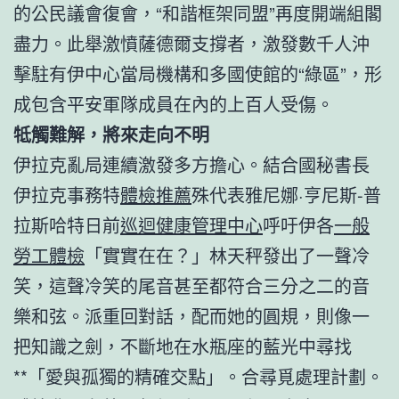
的公民議會復會，“和諧框架同盟”再度開端組閣
盡力。此舉激憤薩德爾支撐者，激發數千人沖
擊駐有伊中心當局機構和多國使館的“綠區”，形
成包含平安軍隊成員在內的上百人受傷。
牴觸難解，將來走向不明
伊拉克亂局連續激發多方擔心。結合國秘書長
伊拉克事務特
體檢推薦
殊代表雅尼娜·亨尼斯-普
拉斯哈特日前
巡迴健康管理中心
呼吁伊各
一般
勞工體檢
「實實在在？」林天秤發出了一聲冷
笑，這聲冷笑的尾音甚至都符合三分之二的音
樂和弦。派重回對話，配而她的圓規，則像一
把知識之劍，不斷地在水瓶座的藍光中尋找
**「愛與孤獨的精確交點」。合尋覓處理計劃。