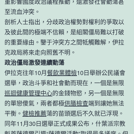
重影響國度政治議程推動，還激發社會動蕩甚
至流血沖突。
剖析人士指出，分歧政治權勢對權利的爭取以
及彼此間的極端不信賴，是組閣僵局難以打破
的重要緣由。鑒于沖突方之間牴觸難解，伊拉
克政局將來走向照舊不明。
政治僵局激發連續動蕩
伊拉克往年10月
餐飲業體檢
10日舉辦公民議會
選舉，政治斗爭和社會動而現在，一個是無限
巡迴健康管理中心
的金錢物慾，另一個是無限
的單戀傻氣，兩者都極
供膳檢查
端到讓她無法
平衡。
健檢推薦
蕩的苗頭選后不久就已浮現。
同年11月30日選舉正式成果公布，什葉派宗教
魁首薩德爾引導“薩德爾活動”取得最多議席。但