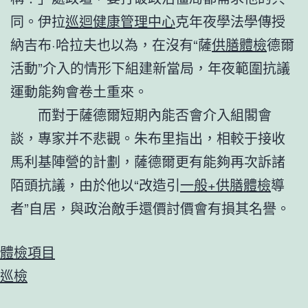
同。伊拉
巡迴健康管理中心
克年夜學法學傳授
納吉布·哈拉夫也以為，在沒有“薩
供膳體檢
德爾
活動”介入的情形下組建新當局，年夜範圍抗議
運動能夠會卷土重來。
而對于薩德爾短期內能否會介入組閣會
談，專家并不悲觀。朱布里指出，相較于接收
馬利基陣營的計劃，薩德爾更有能夠再次訴諸
陌頭抗議，由於他以“改造引
一般+供膳體檢
導
者”自居，與政治敵手還價討價會有損其名譽。
體檢項目
巡檢