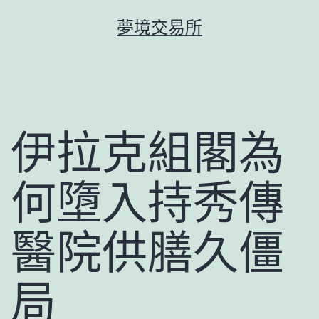
跳
夢境交易所
至
主
要
內
容
伊拉克組閣為
何墮入持秀傳
醫院供膳久僵
局