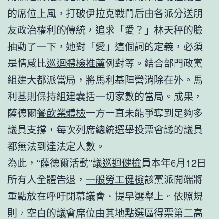
的席位上風，打破伊拉克戰鬥后由各派分送朋
友政治權利的傳統，追求「愛？」林天秤的臉
抽動了一下，她對「愛」這個詞的定義，必須
是情感比
巡迴體檢推薦
例對等。結合部門政黨
組建大都派當局，將馬利基陣營消除在外。馬
利基則保持組建囊括一切家數的當局。成果，
薩德爾
餐飲業體檢
一方一直未能爭奪到足夠多
議員支撐，每次列席總統選舉投票會議的議員
都無法到達法定人數。
為此，“薩德爾活動”議
巡迴健檢
員本年6月12日
所有人全體告退，
一般勞工健檢
該黨派開端將
重點放在呼吁閉幕議會、提早選舉上。依照規
則，空白的議會席位由其地點選區得票第二高