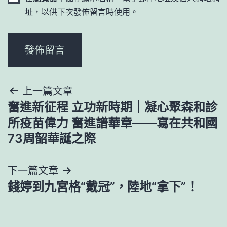
址，以供下次發佈留言時使用。
文
上一篇文章
奮進新征程 立功新時期｜凝心聚森和診
章
所疫苗偉力 奮進譜華章——寫在共和國
導
73周韶華誕之際
覽
下一篇文章
錢婷到九宮格“戴冠”，陸地“拿下”！