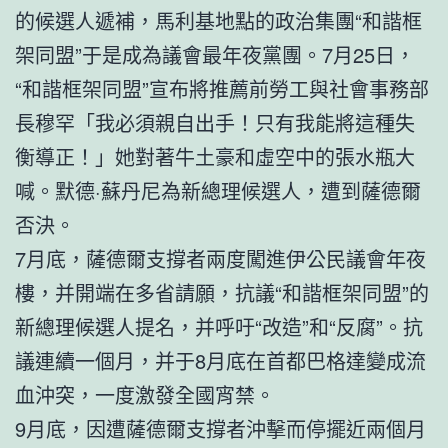
的候選人遞補，馬利基地點的政治集團“和諧框
架同盟”于是成為議會最年夜黨團。7月25日，
“和諧框架同盟”宣布將推薦前勞工與社會事務部
長穆罕「我必須親自出手！只有我能將這種失
衡導正！」她對著牛土豪和虛空中的張水瓶大
喊。默德·蘇丹尼為新總理候選人，遭到薩德爾
否決。
7月底，薩德爾支撐者兩度闖進伊公民議會年夜
樓，并開端在多省請願，抗議“和諧框架同盟”的
新總理候選人提名，并呼吁“改造”和“反腐”。抗
議連續一個月，并于8月底在首都巴格達變成流
血沖突，一度激發全國宵禁。
9月底，因遭薩德爾支撐者沖擊而停擺近兩個月