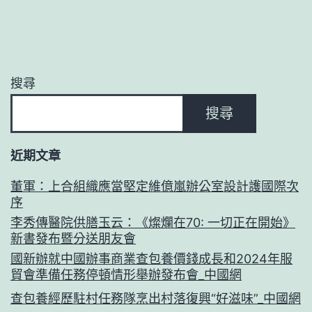
搜尋
搜尋
近期文章
董軍：上合組織應當堅定維億嵐辦公室設計護國際次
序
李秀傳醫院供膳玉云：《燦爛在70: 一切正在開始》
新書發布暨分送朋友會
國新辦就中國辦事商業查包養價錢成長和2024年服
貿會準備任務停頓情形舉辦發布會_中國網
查包養經歷駐村任務隊烹出村落復興“好滋味”_中國網