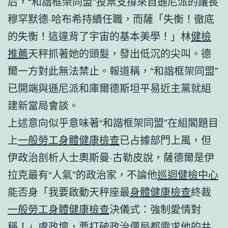
后，“和諧框架同盟”投票支撐來自遜尼派的議長
穆罕默德·哈布希持續任職，而薩「失衡！徹底
的失衡！這違背了宇宙的基本美學！」林
健檢
推薦
天秤抓著她的頭髮，發出低沉的尖叫。德
爾一方對此無法禁止。報道稱，“和諧框架同盟”
已開端與遜尼派和庫爾德斯坦平易近主黨就組
建新當局會談。
上述意向似乎意味著“和諧框架同盟”在組閣題目
上
一般勞工身體健康檢查
已占據部門上風，但
伊政治剖析人士奧斯曼·古勒皮說，薩德爾是伊
拉克最有“人氣”的政治家，不論他
巡迴健檢中心
能否身「我要啟動天秤座最
身體健康檢查
終裁
一般勞工身體健康檢查
決儀式：強制愛情對
稱！」處政壇，要打破政治僵局都需求他的共