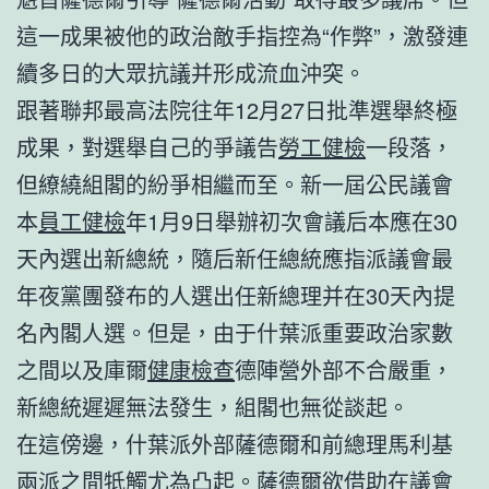
這一成果被他的政治敵手指控為“作弊”，激發連
續多日的大眾抗議并形成流血沖突。
跟著聯邦最高法院往年12月27日批準選舉終極
成果，對選舉自己的爭議告
勞工健檢
一段落，
但繚繞組閣的紛爭相繼而至。新一屆公民議會
本
員工健檢
年1月9日舉辦初次會議后本應在30
天內選出新總統，隨后新任總統應指派議會最
年夜黨團發布的人選出任新總理并在30天內提
名內閣人選。但是，由于什葉派重要政治家數
之間以及庫爾
健康檢查
德陣營外部不合嚴重，
新總統遲遲無法發生，組閣也無從談起。
在這傍邊，什葉派外部薩德爾和前總理馬利基
兩派之間牴觸尤為凸起。薩德爾欲借助在議會