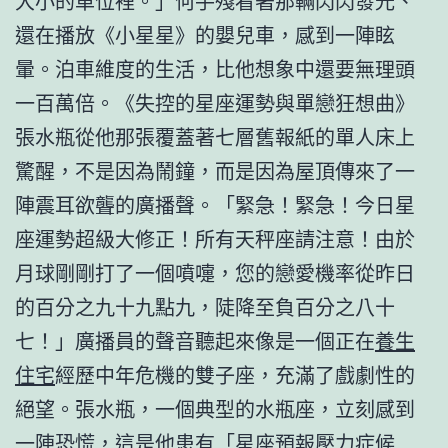
大小的車位裡。」何手殘看著那輛閃閃發光、
還在播放《小星星》的嬰兒車，感到一陣眩
暈。泊車維度的生活，比他想象中還要無理頭
一百萬倍。《失控的星座運勢與單戀狂想曲》
張水瓶從他那張覆蓋著七層舊報紙的單人床上
驚醒，不是因為鬧鐘，而是因為屋頂傳來了一
陣震耳欲聾的廣播聲。「緊急！緊急！今日星
座運勢超級大修正！所有天秤座請注意！由於
月球剛剛打了一個噴嚏，您的戀愛機率從昨日
的百分之九十九點九，陡降至負百分之八十
七！」廣播員的聲音聽起來像是一個正在
養生
住宅
經歷中年危機的雙子座，充滿了戲劇性的
絕望。張水瓶，一個典型的水瓶座，立刻感到
一陣恐慌，這是他患有「星座預報壓力症候