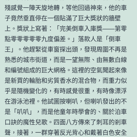
殘感覺一陣天旋地轉，等他回過神來，他的車
子竟然垂直停在一個貼滿了巨大獎狀的牆壁
上。獎狀上寫著：「完美倒車入庫獎——第零
點零零零零零九度偏差。」落款人是「倒車
王」。他趕緊從車窗探出頭，發現周圍不再是
熟悉的城市街道，而是一望無際、由無數白線
和編號組成的巨大網格。這裡的空氣聞起來像
是新買的輪胎和劣質香水的混合物，而重力似
乎是隨機變化的，有時感覺很重，有時像漂浮
在游泳池裡。他試圖按喇叭，但喇叭發出的不
是「叭叭」，而是他童年時學會的、關於泊車
口訣的魔性兒歌。四面八方傳來了刺耳的剎車
聲，接著，一群穿著反光背心和戴著白色安全