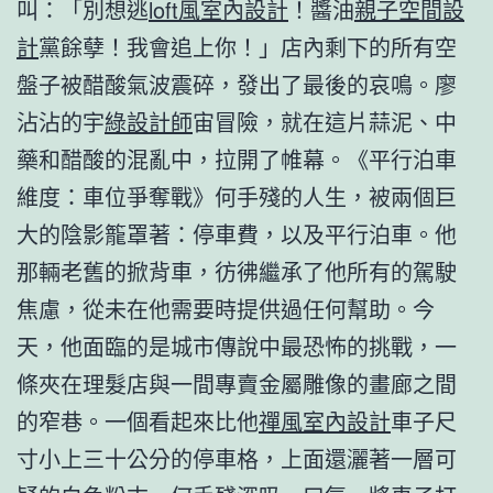
叫：「別想逃
loft風室內設計
！醬油
親子空間設
計
黨餘孽！我會追上你！」店內剩下的所有空
盤子被醋酸氣波震碎，發出了最後的哀鳴。廖
沾沾的宇
綠設計師
宙冒險，就在這片蒜泥、中
藥和醋酸的混亂中，拉開了帷幕。《平行泊車
維度：車位爭奪戰》何手殘的人生，被兩個巨
大的陰影籠罩著：停車費，以及平行泊車。他
那輛老舊的掀背車，彷彿繼承了他所有的駕駛
焦慮，從未在他需要時提供過任何幫助。今
天，他面臨的是城市傳說中最恐怖的挑戰，一
條夾在理髮店與一間專賣金屬雕像的畫廊之間
的窄巷。一個看起來比他
禪風室內設計
車子尺
寸小上三十公分的停車格，上面還灑著一層可