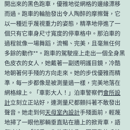
開出來的黑色跑車，優雅地從網格的邊緣漂移
而過。跑車的輪胎發出令人陶醉的摩擦聲，它
以一種近乎蔑視重力的姿態，精準地停進了一
個只有它車身尺寸寬度的停車格中。那泊車的
過程就像一場舞蹈，流暢、完美，且毫無任何
多餘的動作**。跑車的駕駛座上走出一個全身黑
色皮衣的女人，她戴著一副透明護目鏡，冷酷
地朝著何手殘的方向走來。她的步伐優雅而精
準，每一步都像是被測量過一樣，完美地落在
網格線上。「車影大人！」泊車警察們
會所設
計
立刻立正站好，連測量尺都顫抖著不敢發出
聲音。她走到何
天母室內設計
手殘面前，輕蔑
地掃了一眼他那輛垂直貼在牆上的掀背車，語