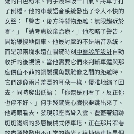
疑的白色粉末。何手殘深吸一口氣。將車子打
了倒檔。他的車載語音系統發出了令人不快的
女聲：「警告，後方障礙物距離：無限趨近於
零。」「請考慮放棄治療。」他忽略了警告，
開始緩慢地倒車。他最討厭的不是語音系統，
而是那兩塊永遠在關鍵時刻
中醫診所設計
自動
收折的後視鏡。當他需要它們來判斷車體與那
座價值不菲的銅製獨角獸雕像之間的距離時，
它們卻像兩片羞澀的耳朵一樣，優雅地縮了回
去。同時發出低語：「你還是別看了，反正你
也停不好。」何手殘感覺心臟快要跳出來了。
他轉頭看去，發現那座高聳入雲、覆蓋著鏽跡
斑斑鐵網的多層機械式停車塔，正在那片窄巷
的盡頭散發出不正常的綠光。這棟停車塔是個