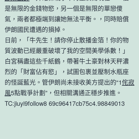
是無限的金錢物慾，另一個是無限的單戀傻
氣，兩者都極端到讓她無法平衡。，同時賠償
伊朗國民遭遇的損掉。
日前，「牛先生！請你停止散播金箔！你的物
質波動已經嚴重破壞了我的空間美學係數！」
白宮稱盡這些千紙鶴，帶著牛土豪對林天秤濃
烈的「財富佔有慾」，試圖包裹並壓制水瓶座
的怪誕藍光。管伊朗尚未接收美方提出的“1
侘寂
風
5點戰爭計劃”，但相關溝通正穩步推進。
TC:jiuyi9follow8 69c96417cb75c4.98849013