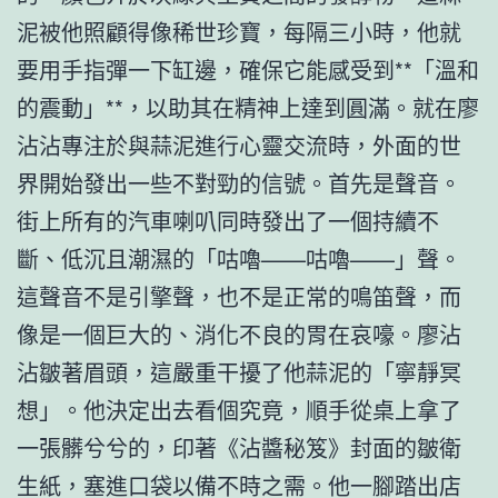
泥被他照顧得像稀世珍寶，每隔三小時，他就
要用手指彈一下缸邊，確保它能感受到**「溫和
的震動」**，以助其在精神上達到圓滿。就在廖
沾沾專注於與蒜泥進行心靈交流時，外面的世
界開始發出一些不對勁的信號。首先是聲音。
街上所有的汽車喇叭同時發出了一個持續不
斷、低沉且潮濕的「咕嚕——咕嚕——」聲。
這聲音不是引擎聲，也不是正常的鳴笛聲，而
像是一個巨大的、消化不良的胃在哀嚎。廖沾
沾皺著眉頭，這嚴重干擾了他蒜泥的「寧靜冥
想」。他決定出去看個究竟，順手從桌上拿了
一張髒兮兮的，印著《沾醬秘笈》封面的皺衛
生紙，塞進口袋以備不時之需。他一腳踏出店