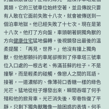
異類，它的三號車位始終空著，並且傳說只要
有人敢在它面前失敗十八次，就會被傳送到一
個泊車地獄。他已經失敗了十七次。現在是第
十八次。他打了方向盤，車頭朝著銅獨角獸的
方向
健康住宅
猛地偏轉。後視鏡發出最後的溫
柔提醒：「再見，世界。」他沒有撞上獨角
獸，但他那顫抖的車尾卻擦到了停車塔三號車
位入口處的一根古老、佈滿苔蘚的柱子。不是
撞擊，而是輕柔的碰觸，像戀人之間的耳語。
接著，一道濃郁的、像薄荷口香糖一樣的綠色
光芒。猛地從柱子爆發出來，瞬間吞噬了何手
殘和他的掀背車。光芒消失後，窄巷恢復了平
靜，只剩下獨角獸雕像一臉困惑的表情。何手