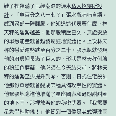
鞋子裡裝滿了已經潮濕的淚水
私人招待所設
計
。「負百分之八十七？」張水瓶喃喃自語，
感到胃部一陣翻騰，他知道這代表著什麼。林
天秤的運勢越差，他那股積壓已久、無處安放
的單戀能量就會越發瘋狂地實體化。上次林天
秤的戀愛運勢跌至百分之二十，張水瓶就發現
他的廚房裡長滿了巨大的、形狀是林天秤側臉
的粉紅色蘑菇。他必須在今天結束前，將林天
秤的運勢至少提升到零。否則，
日式住宅設計
他那份單戀就會變成某種具備攻擊性的實體。
他緊張地跑進他堆滿了星座圖表和過期甜甜圈
的地下室，那裡放著他的秘密武器。「我需要
星象學輔助儀！」他衝到一個像是老式彈珠臺