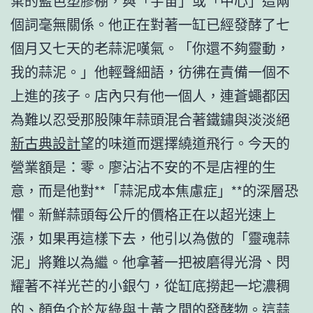
棄的藍色塑膠棚，與「宇宙」或「中心」這兩
個詞毫無關係。他正在對著一缸已經發酵了七
個月又七天的老蒜泥嘆氣。「你還不夠靈動，
我的蒜泥。」他輕聲細語，彷彿在責備一個不
上進的孩子。店內只有他一個人，連蒼蠅都因
為難以忍受那股陳年蒜頭混合著鐵鏽與淡淡絕
新古典設計
望的味道而選擇繞道飛行。今天的
營業額是：零。廖沾沾不安的不是店裡的生
意，而是他對**「蒜泥成本焦慮症」**的深層恐
懼。新鮮蒜頭每公斤的價格正在以超光速上
漲，如果再這樣下去，他引以為傲的「靈魂蒜
泥」將難以為繼。他拿著一把被磨得光滑、閃
耀著不祥光芒的小銀勺，從缸底撈起一坨濃稠
的、顏色介於灰綠與土黃之間的發酵物。這蒜