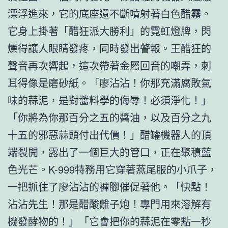
漂浮進來，它的底座還不斷噴射著白色醋霧。
它身上掛著「醋狂派大勝利」的霓虹燈牌，閃
爍得讓人眼睛發疼，同時發出警報。王醋狂的
聲音再次響起，這次帶著金屬回音的嘲弄，刺
耳得像是磨砂紙。「廖沾沾！你那充滿腐敗氣
味的蒜泥，是對醬料學的侮辱！必須淨化！」
「你將為你那百分之五的醬油，以及百分之九
十五的邪惡蒜頭付出代價！」醋罐機器人的頂
端裂開，露出了一個巨大的管口，正在聚積藍
色光芒。K-999特務用它穿著燕尾服的小爪子，
一把抓住了廖沾沾的褲腳催促著他。「快點！
沾沾先生！那是醋酸離子炮！專門用來溶解有
機發酵物的！」「它會把你的蒜泥在零點一秒