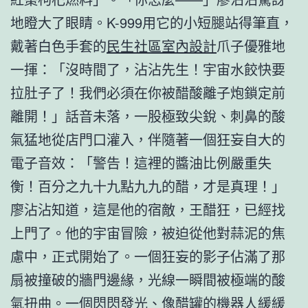
地瞪大了眼睛。K-999用它的小短腿站得筆直，
戴著白色手套的
民生社區室內設計
爪子優雅地
一揮：「沒時間了，沾沾先生！宇宙水餃快要
拉肚子了！我們必須在你被醋酸離子炮鎖定前
離開！」話音未落，一股極致尖銳、刺鼻的酸
氣猛地從店門口灌入，伴隨著一個狂妄自大的
電子音效：「警告！這裡的醬油比例嚴重失
衡！百分之九十九點九九的醋，才是真理！」
廖沾沾知道，這是他的宿敵，王醋狂，已經找
上門了。他的宇宙冒險，被迫從他對蒜泥的焦
慮中，正式開始了。一個狂妄的影子佔滿了那
扇被撞破的牆門邊緣，光線一瞬間被極端的酸
氣扭曲。一個閃閃發光、像醋罐的機器人緩緩