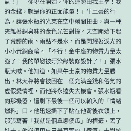
氣！」「從現在開始，你的運勢由我主宰！我
的金錢，就是你的正面能量！」牛土豪的行
為，讓張水瓶的光束在空中瞬間扭曲，與一種
夾雜著銅臭味的金色光芒對撞。天空開始下起
了荒謬的雨。雨點不是水，而是閃耀著淚光的
小小黃銅齒輪。「不行！金牛座的物質力量太
強了！我的單戀被汙染
綠裝修設計
了！」張水
瓶大喊。他知道，如果牛土豪的物質力量勝
出，林天秤將會被困在一個充滿金錢和俗氣的
虛假愛情裡，而他將永遠失去機會。張水瓶看
向那機器，還剩下最後一個可以輸入的「情緒
燃料」口。他迅速撕下了貼在他背後衣領上，
那張寫著「我就是個單戀傻瓜」的標籤，丟了
進去。他必須用自己最真實的「傻氣」去對抗