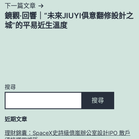
下一篇文章
覽
鏡觀·回響｜“未來JIUYI俱意翻修設計之
城”的平易近生溫度
搜尋
搜尋
近期文章
理財錦囊：SpaceX史詩級億嵐辦公室設計IPO 散戶