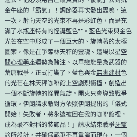
金牛座的「霸氣」！調節器再次發出轟鳴，這
一次，射向天空的光束不再是彩虹色，而是充
滿了水瓶座特有的怪誕藍色**。藍色光束與金色
光芒在空中形成了一個巨大的、旋轉著的太極
圖案，像是在爭奪林天秤的靈魂。這場以星
空
間心理學
座運勢為賭注、以單戀能量為武器的
荒唐戰爭，正式打響了。藍色與金
無毒建材
色
的光芒在林天秤咖啡館上空劇烈衝撞，創造出
一個不斷旋轉的怪異氣旋。開火只會導致戰爭
循環。伊朗請求敵對方依照伊朗提出的「儀式
開始！失敗者，將永遠被困在我的咖啡館裡，
成為最不對稱的裝飾品！」請求結束戰爭
牙醫
診所設計
，并確保戰爭不再重演而現在，一個