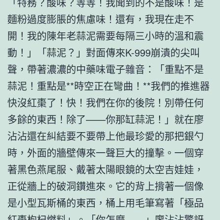
「特務？酸味？等等！我聞到的不是酸味！是
麵粉過度膨脹的焦慮味！還有，我現在走不
開！我的陳年老蒜泥需要每隔三小時的溫和震
動！」「蒜泥？」對面傳來K-999崩潰的尖叫
聲，帶著濃濃的中藥味電子雜音：「重點不是
蒜泥！重點是**時空正在彎曲！**我們的推進器
快沒紅棗了！快！我們在你的後院！別帶任何
多餘的東西！除了——你那缸蒜泥！」就在廖
沾沾還在糾結要不要帶上他最珍愛的那把銀勺
時，外面的牆壁傳來一聲巨大的撞擊。一個穿
著黑色燕尾服、戴著太陽眼鏡的太空吉娃娃，
正從牆上的破洞鑽進來。它的背上揹著一個像
是小型瓦斯桶的東西，桶上用毛筆寫著「極品
紅棗枸杞燃料」。「你怎麼——」廖沾沾驚訝