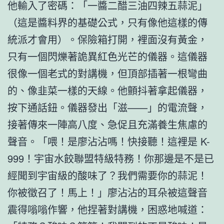
他輸入了密碼：「一醬二醋三油四辣五蒜泥」
（這是醬料界的基礎公式，只有像他這樣的傳
統派才會用）。保險箱打開，裡面沒有黃金，
只有一個閃爍著詭異紅色光芒的儀器。這儀器
很像一個老式的對講機，但頂部插著一根彎曲
的、像韭菜一樣的天線。他顫抖著拿起儀器，
按下通話鈕。儀器發出「滋——」的電流聲，
接著傳來一陣高八度、急促且充滿養生焦慮的
聲音。「喂！是廖沾沾嗎！快接聽！這裡是 K-
999！宇宙水餃聯盟特級特務！你那邊是不是已
經聞到宇宙級的酸味了？我們需要你的蒜泥！
你被徵召了！馬上！」廖沾沾的耳朵被這聲音
震得嗡嗡作響，他捏著對講機，困惑地喊道：