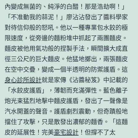
內變成無菌的、純淨的白醋！那是浩劫啊！」
「不准動我的蒜泥！」廖沾沾發出了醬料學家
對待信仰般的怒吼。他以一種專業包水餃的極
限速度，從旁邊的麵粉堆中抓起了兩團麵皮。
麵皮被他用氣功般的捏製手法，瞬間擴大成直
徑三公尺的巨大麵皮。他猛地擲出，兩張麵皮
在空中交疊，變成一個半透明的防禦護盾。這
身心診所設計
就是家傳《沾醬秘笈》中記載的
「水餃皮護盾」，薄韌而充滿彈性。藍色離子
炮光束猛烈地擊中麵皮護盾，發出了一聲像是
汽水開蓋的聲音。護盾劇烈震動，但奇蹟般地
擋住了攻擊，只是散發出濃郁的麵香。「這麵
皮的延展性！完美
豪宅設計
！但撐不了太