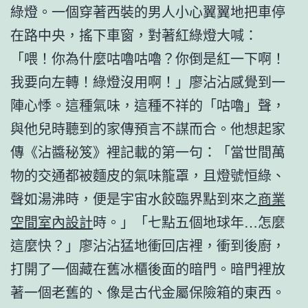
綠燈。一個穿著西裝的男人小心翼翼地把車停
在路中央，搖下車窗，對著紅綠燈大喊：
「喂！你為什麼咕嚕咕嚕？你倒是紅一下啊！
我要向左轉！綠燈沒用啊！」廖沾沾感覺到一
陣心悸。這種氣味，這種不祥的「咕嚕」聲，
與他兒時聽到的家傳預言不謀而合。他想起家
傳《沾醬秘笈》裡記載的第一句：「當世間萬
物的交通都被麵皮的氣味籠罩，且燈號恒綠、
聲如湯沸時，便是宇宙水餃臨界點到來之
商業
空間室內設計
時。」「七點五個地球年…怎麼
這麼快？」廖沾沾猛地衝回店裡，衝到後廚，
打開了一個藏在舊冰櫃後面的暗門。暗門裡放
著一個老舊的、像是古代金屬保險箱的東西。