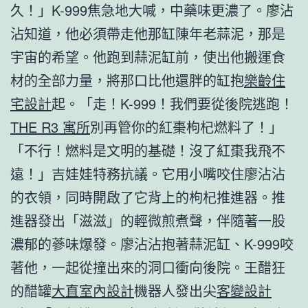
久！」K-999焦急地大喊，中藥味更濃了。廖沾
沾知道，他必須帶走他那缸陳年老蒜泥，那是
宇宙的希望。他跑到蒜泥缸前，使出他搬運食
材的全部力量，將那口比他還胖的缸抱
樂齡住
宅設計
起。「走！K-999！我們要從後院逃跑！
THE R3 寓所
別再管你的紅棗枸杞燃料了！」
「不行！燃料是文明的基礎！沒了紅棗我飛不
遠！」吉娃娃特務抗議。它用小嘴咬住廖沾沾
的衣領，同時開啟了它背上的枸杞推進器。推
進器發出「滋滋」的輕微煎煮聲，伴隨著一股
濃郁的蔘味爆發。廖沾沾抱著蒜泥缸、K-999咬
著他，一起從撞出來的洞口衝向後院。王醋狂
的醋罐
大直室內設計
機器人發出尖
客變設計