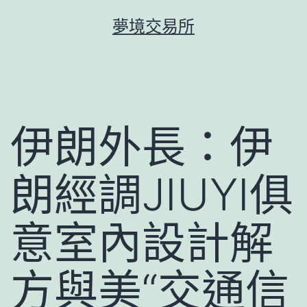
跳
夢境交易所
至
主
要
內
容
伊朗外長：伊
朗經調JIUYI俱
意室內設計解
方與美“交通信