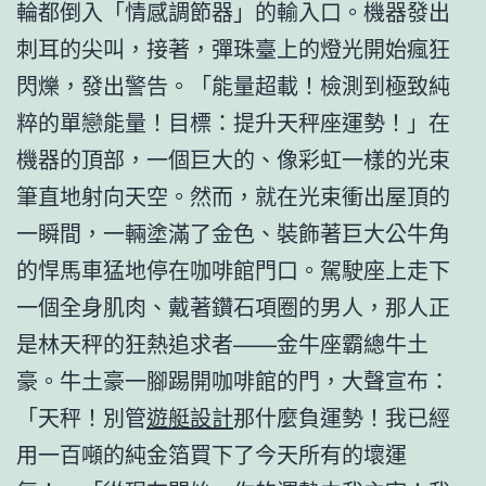
輪都倒入「情感調節器」的輸入口。機器發出
刺耳的尖叫，接著，彈珠臺上的燈光開始瘋狂
閃爍，發出警告。「能量超載！檢測到極致純
粹的單戀能量！目標：提升天秤座運勢！」在
機器的頂部，一個巨大的、像彩虹一樣的光束
筆直地射向天空。然而，就在光束衝出屋頂的
一瞬間，一輛塗滿了金色、裝飾著巨大公牛角
的悍馬車猛地停在咖啡館門口。駕駛座上走下
一個全身肌肉、戴著鑽石項圈的男人，那人正
是林天秤的狂熱追求者——金牛座霸總牛土
豪。牛土豪一腳踢開咖啡館的門，大聲宣布：
「天秤！別管
遊艇設計
那什麼負運勢！我已經
用一百噸的純金箔買下了今天所有的壞運