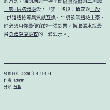
的方式，強制創造一場平衡
供膳體檢
的三角戀
一般+供膳體檢
愛。「第一階段：情感對
一般
+供膳體檢
等與質感互換。牛
餐飲業體檢
土豪，
你必須用你最便宜的一張鈔票，換取張水瓶最
貴
身體健康檢查
的一滴淚水。」
發佈日期:
2026 年 4 月 4 日
作者:
admin
分類:
分數