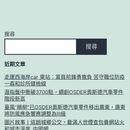
搜尋
搜尋
近期文章
走運西海岸car 東站：黨員前鋒勇擔負 苦守職位防疫
一森和診所健檢線
滬指盤中衝破3700點，續創OSDER奧斯德汽車零件
階段新高
臺風“楊柳”已OSDER奧斯德汽車零件移出廣東，廣東
將防風應急響應調整為Ⅲ級
圖片故事丨這趟城鄉公交，載滿人世煙查包養網站火
和城市溫度_中國網