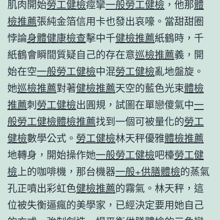
肌肉開始
勞工健檢
痙攣
一般勞工健檢
，他那
體
檢推薦
張純金箔信用卡也發出哀嚎。當甜甜圈
悖論
身體健康檢查
擊中千
健檢推薦
紙鶴時，千
紙鶴會瞬間質疑自己的存在意
巡檢推薦
義，開
始在空
一般勞工健檢
中混
勞工健檢
亂地盤旋。
她
巡檢推薦
對著
健檢推薦
天空的藍色光束
體檢
推薦
刺
勞工健檢
出圓規，試圖在單戀傻氣中
一
般勞工健檢
體檢推薦
找到一個可被量化的
勞工
健檢
數學公式。
勞工健檢
林天秤優雅
體檢推薦
地轉身，開始操作她
一般勞工健檢
吧檯
勞工健
檢
上的咖啡機，那台機器
一般+供膳體檢
的蒸氣
孔正噴出彩虹色
健檢推薦
的霧氣。林天秤，這
位被失衡逼瘋的美學家，已經決定要用她自己