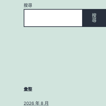
搜尋
搜
尋
彙整
2026 年 8 月