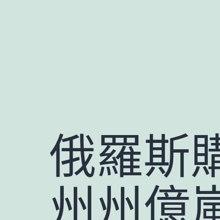
跳
至
主
要
內
容
俄羅斯
州州億