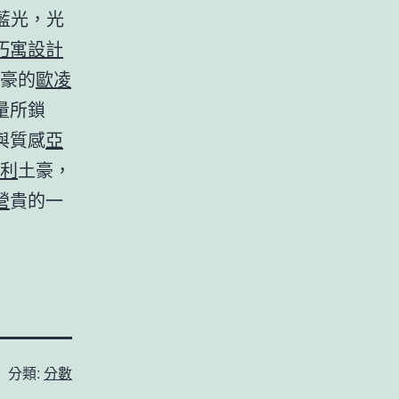
藍光，光
巧寓設計
豪的
歐凌
量所鎖
與質感
亞
拉利
土豪，
營
貴的一
分類:
分數