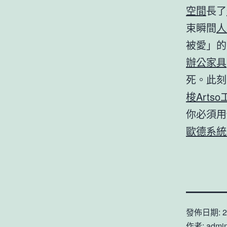
空間
長了
束瞬間
人
被愛」的
辦公家具
死。此刻
梭Arts
你必須用
歐德系統
發佈日期:
2
作者:
admi