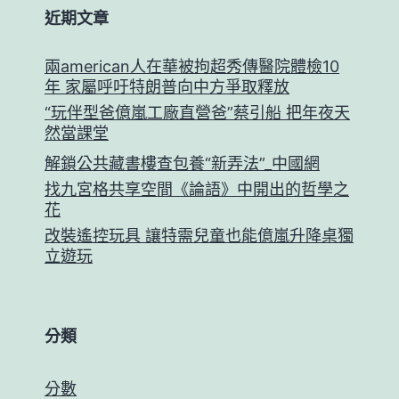
近期文章
兩american人在華被拘超秀傳醫院體檢10
年 家屬呼吁特朗普向中方爭取釋放
“玩伴型爸億嵐工廠直營爸”蔡引船 把年夜天
然當課堂
解鎖公共藏書樓查包養“新弄法”_中國網
找九宮格共享空間《論語》中開出的哲學之
花
改裝遙控玩具 讓特需兒童也能億嵐升降桌獨
立遊玩
分類
分數