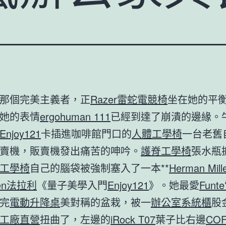
那個完美主義者，正
Razer雷蛇電競椅
坐在她的平
她的表情
ergohuman 111
已經到達了崩潰的邊緣。
Enjoy121
卡插進咖啡館門口的
人體工學椅
一台老舊
賣機，販賣機發出痛苦的呻吟。
護脊工學椅
張水瓶
工學椅
自己的腦袋被強制塞入了一本**
Herman Mill
ten法拉利
《量子美學入門
Enjoy121
》。她最愛
Fun
完
電動升降桌
美對稱的盆栽，被一
辦公室系統櫃
股
工廠直營
扭曲了，左邊的
iRock T07
葉子比右邊
CO