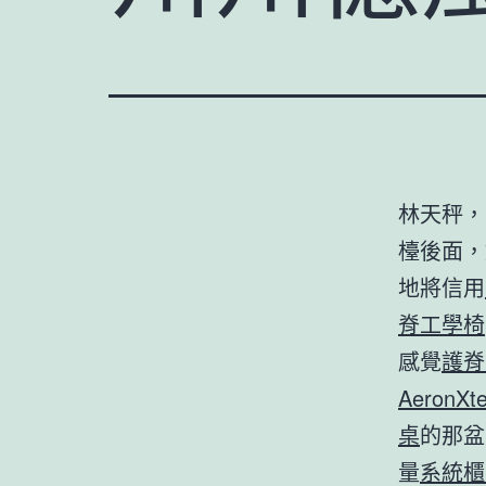
林天秤，
檯後面，
地將信用
脊工學椅
感覺
護脊
Aeron
X
桌
的那盆
量
系統櫃