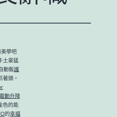
衡美學吧
牛土豪猛
自動販
護
抓著頭，
er
te電動升降
金色的能
FO
的
幸福