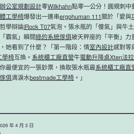
辦公室規劃設計
零
Wilkhahn
點零一公分！圓規刺中
體工學椅
爆發出一連串
ergohuman 111
關於「愛與
哲學辯論
iRock T07
氣泡。張水瓶的「傻氣」與牛土
「霸氣」瞬間
綠的系統傢俱
被天秤座的「平衡」力
，她看到了什麼？「第一階段：情
室內設計
感對等
o工學椅
互換。
系統櫃工廠直營
牛
電動升降桌
Xten法
你最便宜的一張鈔票，換取張水瓶最
系統櫃工廠直
傢俱
滴淚水
bestmade工學椅
。」
026 年 4 月 3 日
n