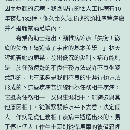
因而惹起的疾病。我國現行的個人工作病有10
年夜類132種，像久坐久站形成的頸椎病等病癥
并不退職業病范疇內。
有業內助士指出，頸椎病等疾「失衡！徹
底的失衡！這違背了宇宙的基本美學！」林天
秤抓著她的頭髮，發出低沉的尖叫。病有能夠
是由於任務傍邊的不良任務方法或許不良坐姿
惹起的，也有能夠是我們不良的生涯行動方法
形成的。這些疾病普通統稱為任務相干疾病，
它既與任務相干，又與生涯相干，能夠還與其
他原因相干。從聯繫關係水平下去看，法定個
人工作病是從任務相干疾病中遴選出來的，易
于停止個人工作牛土豪則從悍馬車的後備箱裡