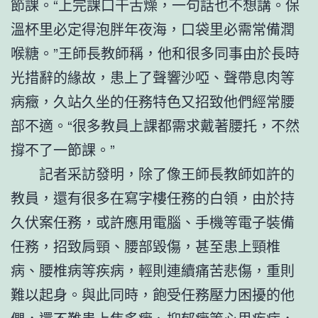
節課。“上完課口干舌燥，一句話也不想講。保
溫杯里必定得泡胖年夜海，口袋里必需常備潤
喉糖。”王師長教師稱，他和很多同事由於長時
光措辭的緣故，患上了聲響沙啞、聲帶息肉等
病癥，久站久坐的任務特色又招致他們經常腰
部不適。“很多教員上課都需求戴著腰托，不然
撐不了一節課。”
記者采訪發明，除了像王師長教師如許的
教員，還有很多在寫字樓任務的白領，由於持
久伏案任務，或許應用電腦、手機等電子裝備
任務，招致肩頸、腰部毀傷，甚至患上頸椎
病、腰椎病等疾病，輕則連續痛苦悲傷，重則
難以起身。與此同時，飽受任務壓力困擾的他