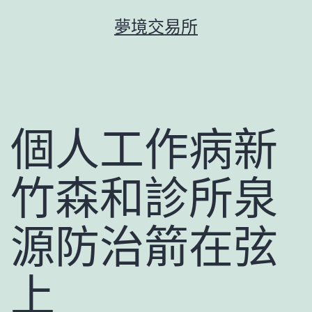
跳
夢境交易所
至
主
要
內
容
個人工作病新
竹森和診所泉
源防治箭在弦
上