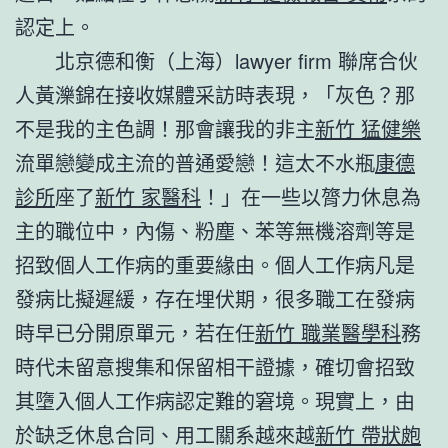
認定上。
北京德和衡（上海）lawyer firm 聯席合伙
人黃濼錦在接收媒體采訪時表現，「灰色？那
不是我的主色調！那會讓我的非主
新竹 猛健樂
流單戀變成主流的普通愛戀！這太不水瓶
康德
診所
座了
新竹 家醫科
！」在一些以膂力休息為
主的職位中，內傷、粉塵、苯等無機溶劑等是
招致個人工作病的重要緣由。個人工作病凡是
發病比擬遲緩，存在埋伏期，很多職工在發病
時早已分開原單元，若在任
新竹 職業醫學科
務
時代未留意搜集和保留相干證據，確切會招致
其墮入個人工作病認定難的窘境。現實上，由
於缺乏休息合同、用工關系越來越
新竹 帶狀皰