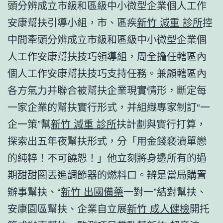
頭分辨成立市級和區級中小微型企業個人工作
安康幫扶引導小組，市、區疾
新竹 減重 診所
控
中間牽頭分辨成立市級和區級中小微型企業個
人工作安康幫扶技巧領導組，周全擔任轄區內
個人工作安康幫扶技巧支持任務。兼顧轄區內
各方氣力并聯合被幫扶企業現實情形，斷定每
一家企業的幫扶實行形式，并組織專家制訂“一
企一策”幫
新竹 減重 診所
扶計劃與實行打算，
探索出五年夜幫扶形式，分「用金錢褻瀆單戀
的純粹！不可饒恕！」他立刻將身邊所有的過
期甜甜圈丟進調節器的燃料口。辨是當局購置
辦事幫扶、“
新竹 出國備藥
一對一”結對幫扶、
安康園區幫扶、企業自立展
新竹 成人健檢
開托