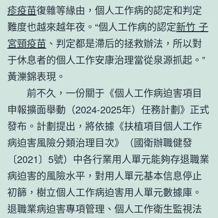
疹疫苗
復雜等緣由，個人工作病的認定和判定
難度也越來越年夜。“個人工作病的認定
新竹 子
宮頸疫苗
、判定都是滯后的拯救辦法，所以對
于休息者的個人工作安康治理當從泉源抓起。”
黃濼錦表現。
前不久，一份關于《個人工作病迫害項目
申報擴面舉動（2024-2025年）任務計劃》正式
發布。計劃提出，將依據《扶植項目個人工作
病迫害風險分類治理目次》（國衛辦職健發
〔2021〕5號）中各行業用人單元能夠存退職業
病迫害的風險水平，對用人單元基本信息停止
初篩，樹立個人工作病迫害用人單元數據庫。
退職業病迫害專項管理、個人工作衛生監視法