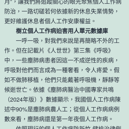
月”，讓我們將追蹤關心的眼光聚焦個人工作病
防治，一路切磋若何依據新的休息失業情勢，
更好維護休息者個人工作安康權益。
樹立個人工作病迫害用人單元數據庫
一呼一吸，對我們來說是再簡略不外的工
作。但在記載片《人世世》第三集《呼吸》
中，一些塵肺病患者因這一不成逆性的疾病，
呼吸對他們而言成為一種奢看，令人疼愛。假
如不做肺移植，他們只能戴著呼吸機，靜靜等
候逝世亡。依據《塵肺病醫治中國專家共鳴
（2024年版）》數據顯示，我國個人工作病陳
述中90%是塵肺病農人工；從個人工作病病例
數來看，塵肺病還是第一年夜個人工作病。
依照現行的個人工作病防
新竹 健檢
治律例