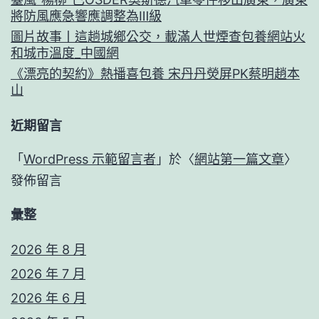
將防風應急響應調整為Ⅲ級
圖片故事丨這趟城鄉公交，載滿人世煙查包養網站火
和城市溫度_中國網
《漂亮的契約》熱播喜包養 宋丹丹熒屏PK蔡明趙本
山
近期留言
「
WordPress 示範留言者
」於〈
網站第一篇文章
〉
發佈留言
彙整
2026 年 8 月
2026 年 7 月
2026 年 6 月