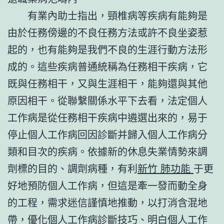
有業內助士指出，頸椎病等疾病有能夠是
由於任務傍邊的不良任務方法或許不良坐姿惹
起的，也有能夠是我們不良的生涯行動方法形
成的。這些疾病普通統稱為任務相干疾病，它
既與任務相干，又與生涯相干，能夠還與其他
原因相干。從聯繫關係水平下去看，法定個人
工作病是從任務相干疾病中遴選出來的，易于
停止個人工作病回因診斷并歸入個人工作病分
類和目次的疾病。依據新的休息失業情勢來調
劑標的目的、調劑病種，有利
新竹 肺功能
于更
好地預防個人工作病，但這是牽一發而動全身
的工程，需求迷信謹慎地推動，以打消含混地
帶，優化個人工作病診斷技巧、明白個人工作