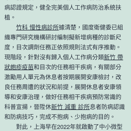
病認證規定，健全完美個人工作病防治系統扶
植。
竹科 慢性病診所
據清楚，國度衛健委已組
織專門研究機構研討編制擬新增病種的診斷尺
度，目次調劑任務正依照規則法式有序推動。
現階段，針對沒有歸入個人工作病分類
新竹 帶
狀皰疹疫苗
和目次的任務相干疾病，有關部分
激勵用人單元為休息者按期展開安康檢討，改
良任務周遭的狀況和前提，展開休息者安康領
導和安康治理，做好任務相干疾病預防常識的
科普宣揚，晉陞休
新竹 減重 診所
息者防病認識
和防病技巧，完成不抱病、少抱病的目的。
對此，上海早在2022年就啟動了中小微型