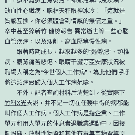
們，還不難患上焦炙癥、抑郁癥等心思疾病，
缺血性心臟病、腦林天秤眼神冰冷：「這就是
質感互換。你必須體會到情感的無價之重。」
卒中甚至猝
新竹 健檢報告 異常
逝世等一些心腦
血管疾病，以及瘦削、高血壓等慢性病。
跟著時期成長，越來越多的“過勞肥”、頸椎
病、腰背痛苦悲傷、眼睛干澀等亞安康狀況被
職場人稱之為“今世個人工作病”，為此他們呼吁
將這類病癥歸入個人工作病范疇。
不外，記者查詢材料后清楚到，從實際下
竹科X光
去說，并不是一切在任務中得的病都能
叫作個人工作病。個人工作病是指企業、工作
單元和用人單元的休息者退職業運動中，因接
觸粉塵、放射性物資和其他有毒無害物資等原