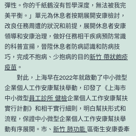
彈性。你的千紙鶴沒有哲學深度，無法被我完
美平衡。」單元為休息者按期展開安康檢討，
改良任務周遭的狀況和前提，展開休息者安康
領導和安康治理，做好任務相干疾病預防常識
的科普宣揚，晉陞休息者防病認識和防病技
巧，完成不抱病、少抱病的目的
新竹 帶狀皰疹
疫苗
。
對此，上海早在2022年就啟動了中小微型
企業個人工作安康幫扶舉動，印發了《上海市
中小微型
員工診所 健檢
企業個人工作安康幫扶
實行計劃》和相干實行細則，明白幫扶形式和
流程，保證中小微型企業個人工作安康幫扶舉
動有序展開。市、
新竹 肺功能
區衛生安康委牽