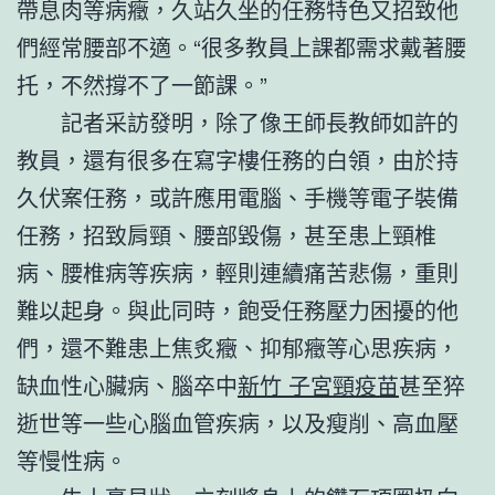
帶息肉等病癥，久站久坐的任務特色又招致他
們經常腰部不適。“很多教員上課都需求戴著腰
托，不然撐不了一節課。”
記者采訪發明，除了像王師長教師如許的
教員，還有很多在寫字樓任務的白領，由於持
久伏案任務，或許應用電腦、手機等電子裝備
任務，招致肩頸、腰部毀傷，甚至患上頸椎
病、腰椎病等疾病，輕則連續痛苦悲傷，重則
難以起身。與此同時，飽受任務壓力困擾的他
們，還不難患上焦炙癥、抑郁癥等心思疾病，
缺血性心臟病、腦卒中
新竹 子宮頸疫苗
甚至猝
逝世等一些心腦血管疾病，以及瘦削、高血壓
等慢性病。