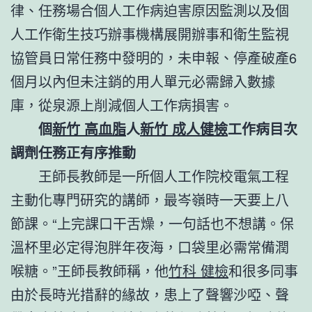
律、任務場合個人工作病迫害原因監測以及個
人工作衛生技巧辦事機構展開辦事和衛生監視
協管員日常任務中發明的，未申報、停產破產6
個月以內但未注銷的用人單元必需歸入數據
庫，從泉源上削減個人工作病損害。
個
新竹 高血脂
人
新竹 成人健檢
工作病目次
調劑任務正有序推動
王師長教師是一所個人工作院校電氣工程
主動化專門研究的講師，最岑嶺時一天要上八
節課。“上完課口干舌燥，一句話也不想講。保
溫杯里必定得泡胖年夜海，口袋里必需常備潤
喉糖。”王師長教師稱，他
竹科 健檢
和很多同事
由於長時光措辭的緣故，患上了聲響沙啞、聲