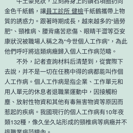
牛土豪見狀，立刻將身上的鑽石項圈扔向
金色千紙鶴，讓
員工診所 健檢
千紙鶴攜帶上物
質的誘惑力。跟著時期成長，越來越多的“過勞
肥”、頸椎病、腰背痛苦悲傷、眼睛干澀等亞安
康狀況被職場人稱之為“今世個人工作病”，為此
他們呼吁將這類病癥歸入個人工作病范疇。
不外，記者查詢材料后清楚到，從實際下
去說，并不是一切在任務中得的病都能叫作個
人工作病。個人工作病是指企業、工作單元和
用人單元的休息者退職業運動中，因接觸粉
塵、放射性物資和其他有毒無害物資等原因而
惹起的疾病。我國現行的個人工作病有10年夜
類132種，像久坐久站形成的頸椎病等病癥并不
退職業病范疇內。