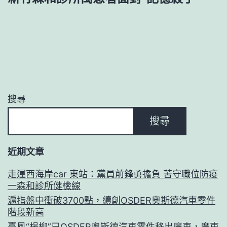
搜尋
搜尋
近期文章
走運西海岸car 東站：黨員前鋒勇擔負 苦守職位防疫
一森和診所健檢線
滬指盤中衝破3700點，續創OSDER奧斯德汽車零件
階段新高
臺風“楊柳”已OSDER奧斯德汽車零件移出廣東，廣東