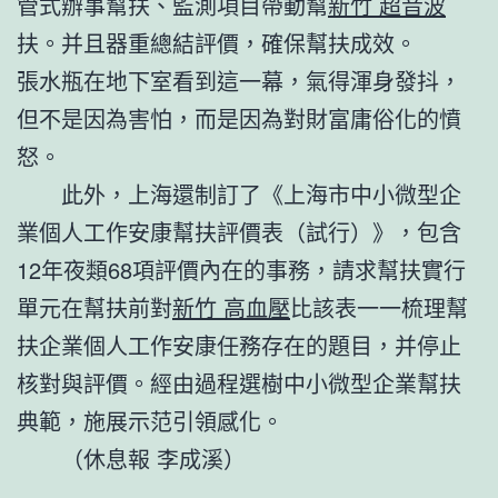
管式辦事幫扶、監測項目帶動幫
新竹 超音波
扶。并且器重總結評價，確保幫扶成效。
張水瓶在地下室看到這一幕，氣得渾身發抖，
但不是因為害怕，而是因為對財富庸俗化的憤
怒。
此外，上海還制訂了《上海市中小微型企
業個人工作安康幫扶評價表（試行）》，包含
12年夜類68項評價內在的事務，請求幫扶實行
單元在幫扶前對
新竹 高血壓
比該表一一梳理幫
扶企業個人工作安康任務存在的題目，并停止
核對與評價。經由過程選樹中小微型企業幫扶
典範，施展示范引領感化。
（休息報 李成溪）