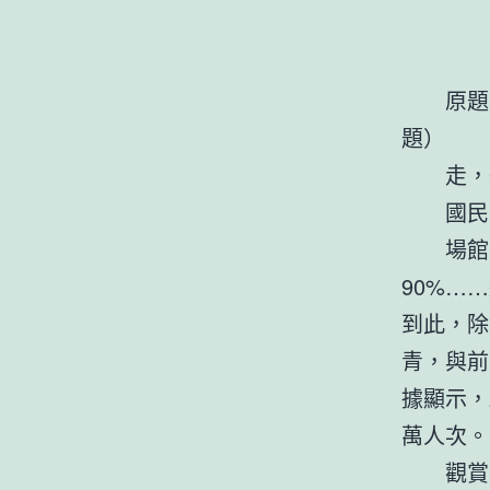
原題目
題）
走，往
國民日
場館多
90%…
到此，除
青，與前
據顯示，
萬人次。
觀賞游