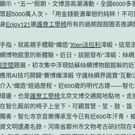
顯示，“五一”假期，文博游高潮涌動，全國6000多
眾超5000萬人次。「用金錢褻瀆單戀的純粹！不可
身
Enjoy121
邊
護脊工學椅
所有的過期甜甜圈丟進調
指，就能親手體驗“織造”
Xten法拉利
漳緞。這是
綢博物館里的新體驗。近日，該館發布“漳緞：絲綢
福空間
題展，初次集中浮現姑蘇絲綢博物館館躲的近
應用AI技巧開闢“賽博織漳緞 守護絲綢界國寶”互動
介入“織造”經過歷程。近600歲的明代古建——智
環邊，也是
護脊工學椅
北京文博交通館地點地。走
在智化殿前的椅子上坐下，可觀賞管、笙、鼓、笛
獨奏，智化寺京音樂傳承至今已有近600年汗青，
資文明遺產名錄。河南省鄭州市文物考古研討院在