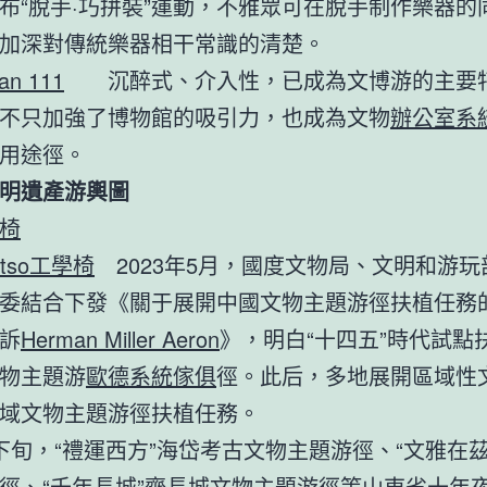
布“脫手·巧拼裝”運動，不雅眾可在脫手制作樂器的
加深對傳統樂器相干常識的清楚。
an 111
沉醉式、介入性，已成為文博游的主要
不只加強了博物館的吸引力，也成為文物
辦公室系
用途徑。
遺產游輿圖
椅
tso工學椅
2023年5月，國度文物局、文明和游玩
委結合下發《關于展開中國文物主題游徑扶植任務
訴
Herman Miller Aeron
》，明白“十四五”時代試點扶
物主題游
歐德系統傢俱
徑。此后，多地展開區域性
域文物主題游徑扶植任務。
，“禮運西方”海岱考古文物主題游徑、“文雅在茲
徑、“千年長城”齊長城文物主題游徑等山東省十年