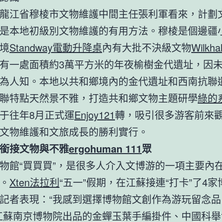
江省穆棱市文物維護中間主任張利軍看來，計劃
是本地初級別文物維護的有用方法。穆棱是個邊疆
境
Standway電動升降桌
內有大批不決級文物
Wilkha
有一處面積約3萬平方米的年夜榆樹金代遺址，因
為人知。本地以共和鄉境內的金代遺址和西南抗聯
聯特點天然景不雅，打造共和鄉文物主題研學
綠的
于往年8月正式運
Enjoy121
轉，吸引很多游客前來
文物維護和文旅成長的勝利實行。
接文物與不雅
ergohuman 111
眾
館“買買買”，是很多人介入文博游的一項主要內
。
Xten法拉利
“五一”假期，在江蘇接連“打卡”了4
記者表現：“我感到選擇博物館文創作為游玩留念品
江蘇南京博物院出品的金蟬玉葉手編掛件、中國科舉