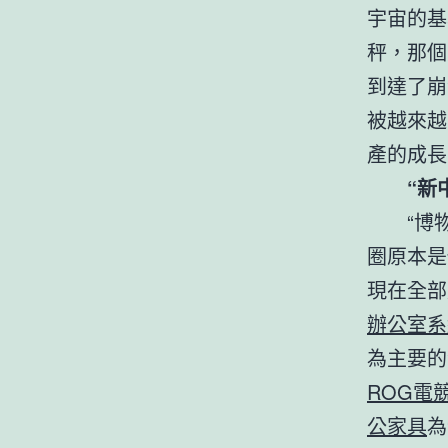
宇宙的基
秤，那個
到達了崩
被越來越
產的成長
“新中
“博物
圈原本是
現在全部
辦公室系
為主要的
ROG電
公家具
為