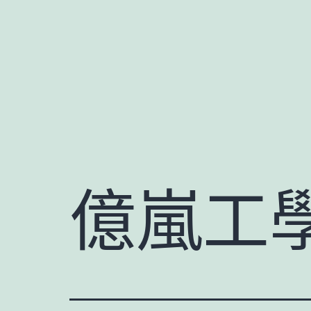
跳
至
主
要
內
容
億嵐工