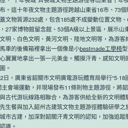
布。這十年夜文物主題游徑跨越山東省16市、73個
蓋文物質源232處，包含185處不成變動位置文物、
，27家博物館留念館、53個A級以上景區，展示山
文明、白色文明、黃河文明、陸地文明等，為游客
馬車的後備箱裡拿出一個像是小
bestmade工學椅
型
心翼翼地拿出一張一元美金。觸摸汗青、感知文明
圖。
日，廣東省韶關市文明廣電游玩體育局舉行“5·18
關主會場運動，并現場發布11條則物主題游徑，將
與古代游玩線路相聯合，為游客供給全新的文明體
先生餐與加入韶州古建筑文物主題游徑體驗研學之
城市古建，加深對韶關汗青文明的認知，加強追蹤
認識。