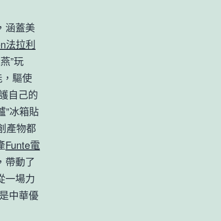
，涵蓋美
en法拉利
燕”玩
能，驅使
護自己的
爐”冰箱貼
文創產物都
產
Funte電
，帶動了
從一場力
這是中華優