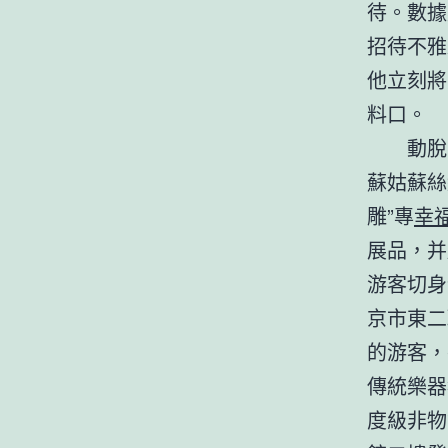
待。數據
招待不雅
他立刻將
料口。
動脫手
蘇姑蘇絲
雕”專
幸
展品，并
游客切身
京市東二
的游客，
傳統樂器
度級非物