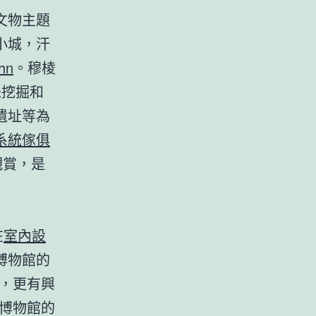
文物主題
小城，汗
hn
。穆棱
未挖掘和
遺址等為
系統傢俱
觀賞，是
在
室內設
家博物館的
，更有興
博物館的