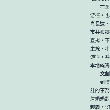
在黑龍
游徑，也
青長遠，
市共和鄉
宣揚，不
主線，串
游徑，并
本地統籌
文創銜
到博物
計
的事務
詹娟娟對
趣義。”