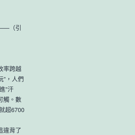
——（引
放率跨越
玩”，人們
進”汗
可觸。數
超6700
這違背了