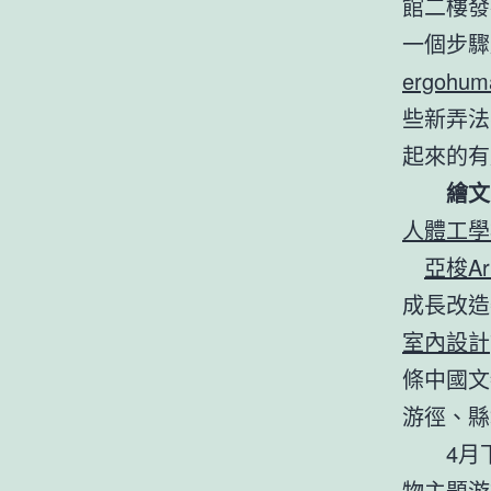
館二樓發
一個步驟
ergohum
些新弄法
起來的有
繪文明
人體工學
亞梭Ar
成長改造
室內設計
條中國文
游徑、縣
4月下旬
物主題游