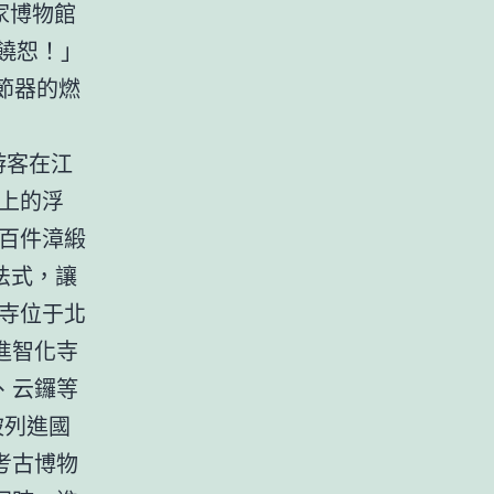
家博物館
饒恕！」
節器的燃
游客在江
上的浮
百件漳緞
法式，讓
化寺位于北
進智化寺
、云鑼等
被列進國
考古博物