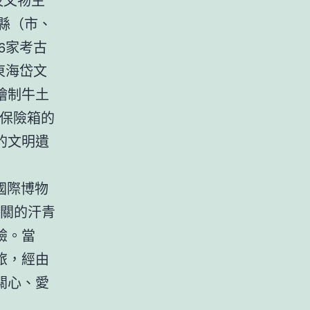
縣（市、
6家考古
東海岱文
繪制牛土
保險箱的
的文明遺
國際博物
韶關的汗青
驗。當
旅，經由
關心、愛