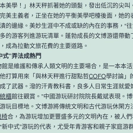
本美學！」林天秤抓著她的頭髮，發出低沉的尖叫
完美主義者，正坐在她的平衡美學吧檯後面，她的
潰的邊緣。美妙生涯中不成或缺的內在的事務，“往
多的游客列進游玩清單。蓬勃成長的文博游還帶動
，成為拉動文旅花費的主要道路。
式”弄法成熱門
館是維護和傳承人類文明的主要場合，是一本本活
他打算用來「與林天秤進行甜點哲
COFO
學討論」
成了武器。潑的汗青教科書，良多人日常生涯就愛
統櫃
館往觀賞。”中國游玩研討院院長戴斌表現。
游玩目標地。文博游將傳統文明和古代游玩休閑方
競椅
合，為游玩增加更豐盛多元的文明內在，被人們
“新中式”游玩的代表，尤受年青游客和親子家庭游