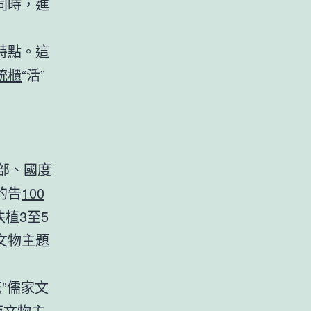
同時，進
特點。這
統櫃
“活”
部、國度
的告
100
植3至5
文物主題
”儒家文
夜文物主