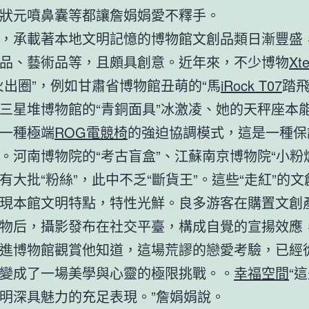
狀元噴鼻囊等都讓詹娟娟愛不釋手。
承載著本地文明記憶的博物館文創品類日漸豐盛
品、藝術品等，且頗具創意。近年來，不少博物
Xt
火出圈”，例如甘肅省博物館丑萌的“馬
iRock T07
踏飛
三星堆博物館的“青銅面具”冰激凌、她的天秤座本
一種極端
ROG電競椅
的強迫協調模式，這是一種保
。河南博物院的“考古盲盒”、江蘇南京博物院“小粉
有大批“粉絲”，此中不乏“斷貨王”。這些“走紅”的
現本館文明特點，特性光鮮。良多游客在購置文創
物后，攝影發布在社交平臺，構成自覺的宣揚效應
進博物館觀賞他知道，這場荒謬的戀愛考驗，已經
變成了一場美學與心靈的極限挑戰。。
幸福空間
“
明深具魅力的充足表現。”詹娟娟說。