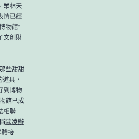
。眾林天
表情已經
博物館”
了文創財
那些甜甜
的道具，
好到博物
博物館已成
法相聯
稱
歐凌辦
群體接