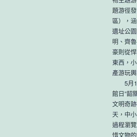
題游徑發
區），涵
遺址公園
明、齊魯
豪則從悍
東西，小
產游玩輿
5月12
館日”韶
文明奇跡
天，中小
過程瀏覽
惜文物的