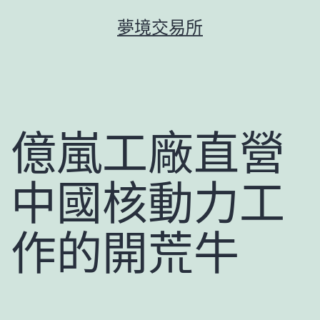
跳
夢境交易所
至
主
要
內
容
億嵐工廠直營
中國核動力工
作的開荒牛