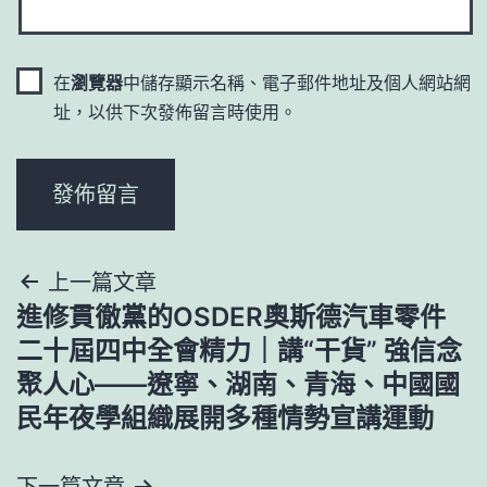
在
瀏覽器
中儲存顯示名稱、電子郵件地址及個人網站網
址，以供下次發佈留言時使用。
文
上一篇文章
進修貫徹黨的OSDER奧斯德汽車零件
章
二十屆四中全會精力｜講“干貨” 強信念
導
聚人心——遼寧、湖南、青海、中國國
民年夜學組織展開多種情勢宣講運動
覽
下一篇文章