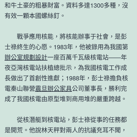
和牛土豪的粗暴財富。資料多達1300多種，沒
有效一顆本國螺絲釘。
戰爭應用核能，將核能辦事于社會，是彭
士祿終生的心愿。1983年，他被錄用為我國第
辦公室規劃設計
一座百萬千瓦級核電站——年
夜亞灣核電站扶植總批示，為我國核電工作成
長做出了首創性進獻；1988年，彭士祿擔負核
電秦山聯營
震旦辦公家具
公司董事長，勝利完
成了我國核電由原型堆到商用堆的嚴重跨越。
從核潛艇到核電站，彭士祿從事的任務都
是開荒。他說林天秤對兩人的抗議充耳不聞，