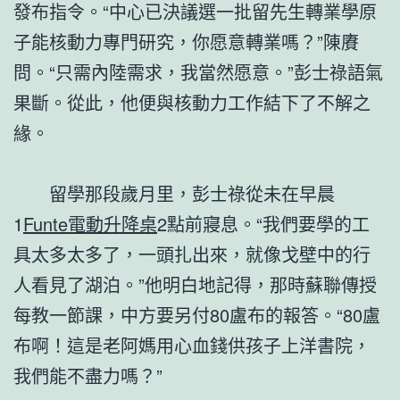
發布指令。“中心已決議選一批留先生轉業學原
子能核動力專門研究，你愿意轉業嗎？”陳賡
問。“只需內陸需求，我當然愿意。”彭士祿語氣
果斷。從此，他便與核動力工作結下了不解之
緣。
留學那段歲月里，彭士祿從未在早晨
1
Funte電動升降桌
2點前寢息。“我們要學的工
具太多太多了，一頭扎出來，就像戈壁中的行
人看見了湖泊。”他明白地記得，那時蘇聯傳授
每教一節課，中方要另付80盧布的報答。“80盧
布啊！這是老阿媽用心血錢供孩子上洋書院，
我們能不盡力嗎？”