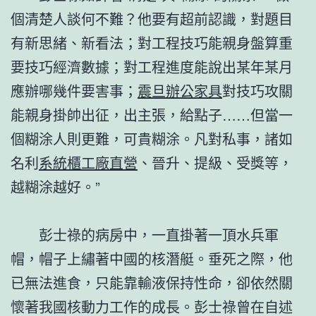
個清楚人談何不難？他要有超前認識，對題目
有新思緒、新看法；對工程技巧能親身盤算重
要技巧經濟數據；對工程進度能說出某年某月
應辦哪幾件要害事；
震旦辦公家具
對技巧攻關
能親身掛帥出征，出主張，給點子……但當一
個糊涂人則更難，可貴糊涂。凡對私事，諸如
名利
系統櫃工廠直營
、晉升、提級、受獎等，
越糊涂越好。”
彭士祿的病房中，一直掛著一頂水兵軍
帽，帽子上繡著中國的核潛艇。垂死之際，他
已無法進食，只能靠輸液保持性命，卻依然關
懷著我國核動力工作的成長。彭士祿曾在自述