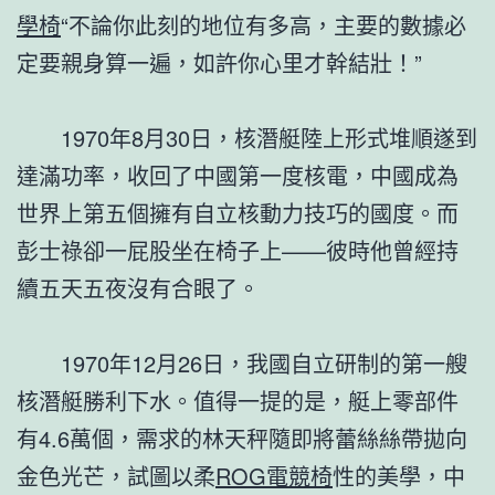
學椅
“不論你此刻的地位有多高，主要的數據必
定要親身算一遍，如許你心里才幹結壯！”
1970年8月30日，核潛艇陸上形式堆順遂到
達滿功率，收回了中國第一度核電，中國成為
世界上第五個擁有自立核動力技巧的國度。而
彭士祿卻一屁股坐在椅子上——彼時他曾經持
續五天五夜沒有合眼了。
1970年12月26日，我國自立研制的第一艘
核潛艇勝利下水。值得一提的是，艇上零部件
有4.6萬個，需求的林天秤隨即將蕾絲絲帶拋向
金色光芒，試圖以柔
ROG電競椅
性的美學，中