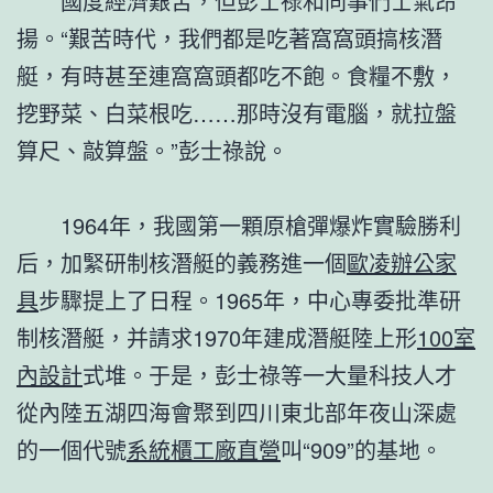
國度經濟艱苦，但彭士祿和同事們士氣昂
揚。“艱苦時代，我們都是吃著窩窩頭搞核潛
艇，有時甚至連窩窩頭都吃不飽。食糧不敷，
挖野菜、白菜根吃……那時沒有電腦，就拉盤
算尺、敲算盤。”彭士祿說。
1964年，我國第一顆原槍彈爆炸實驗勝利
后，加緊研制核潛艇的義務進一個
歐凌辦公家
具
步驟提上了日程。1965年，中心專委批準研
制核潛艇，并請求1970年建成潛艇陸上形
100室
內設計
式堆。于是，彭士祿等一大量科技人才
從內陸五湖四海會聚到四川東北部年夜山深處
的一個代號
系統櫃工廠直營
叫“909”的基地。