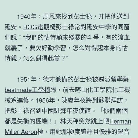
1940年，周恩來找到彭士祿，并把他送到
延安。
ROG電競椅
彭士祿常對延安中學的同窗
們說：“我們的怙恃顛末殘暴的斗爭，有的流血
就義了，要欠好勤學習，怎么對得起本身的怙
恃親，怎么對得起黨？”
1951年，德才兼備的彭士祿被遴派留學蘇
bestmade工學椅
聯，前去喀山化工學院化工機
械系進修。1956年，陳賡年夜將到蘇聯拜訪，
把彭士祿召到中國駐蘇年夜使館。「你們兩個
都是失衡的極端！」林天秤突然跳上吧
Herman
Miller Aeron
檯，用她那極度鎮靜且優雅的聲音