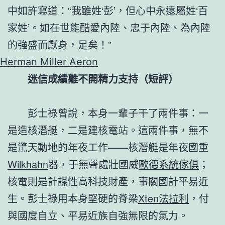
中如許寫道：“我雖姓‘彭’，但心中永遠屬姓‘百
家姓’。如在世能酷愛內陸、忠于內陸、為內陸
的強盛而獻身，足矣！”
Herman Miller Aeron
迷信成績離不開精力支持（短評）
彭士祿曾說，本身一輩子干了兩件事：一
是造核潛艇，二是建核電站。這兩件事，無不
是驚天動地的年夜工作——核潛艇是年夜國重
Wilkhahn
器，于無聲處壯國威
歐德系統傢俱
；
核電則是計謀性高科技財產，事關國計平易近
生。彭士祿用本身堅硬的脊梁
Xten法拉利
，付
與國度自立、平易近族自強無限的氣力。