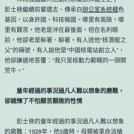
彭士祿繼續前輩遺志、傳承白
辦公室系統櫃
色
基因，以身許國、科技報國。哪里有風險，哪
里有艱苦，他老是沖在最後面。但在名利眼
前，他卻老是躲著、躲著。有人送他“核潛艇之
父”的稱號，有人說他是“中國核電站創立人”，
他卻謙遜地答覆：“我只是核動力範疇的一頭開
荒牛。”
童年經過的事況過凡人難以想象的磨難，
卻錘煉了不怕艱苦艱險的性情
彭士祿的童年經過的事況過凡人難以想象
的磨難：1928年，他3歲時，母親被革命派槍