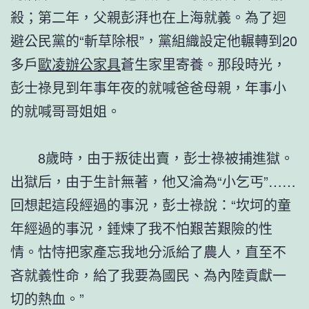
殺；第二年，父親彭湃也在上海就義。為了迴
避公民黨的“斬草除根”，黨組織設定他輾轉到20
多戶
歐凌辦公家具
蒼生家里寄養。那段時光，
彭士祿見到年事年夜的就喊爸爸母親，年事小
的就喊哥哥姐姐。
8歲時，由于叛徒出賣，彭士祿被捕進獄。
出獄后，由于生計無著，他又淪為“小乞丐”……
回想起這段經過的事況，彭士祿說：“坎坷的童
年經過的事況，錘煉了我不怕艱苦艱險的性
情。怙恃把家產忘我地分派給了農人，直至不
吝就義性命，給了我要為國民、為內陸貢獻一
切的熱血。”