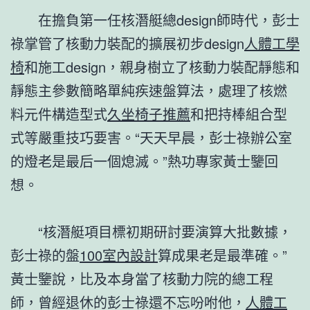
在擔負第一任核潛艇總design師時代，彭士
祿掌管了核動力裝配的擴展初步design
人體工學
椅
和施工design，親身樹立了核動力裝配靜態和
靜態主參數簡略單純疾速盤算法，處理了核燃
料元件構造型式
久坐椅子推薦
和把持棒組合型
式等嚴重技巧要害。“天天早晨，彭士祿辦公室
的燈老是最后一個熄滅。”熱功專家黃士鑒回
想。
“核潛艇項目標初期研討要演算大批數據，
彭士祿的盤
100室內設計
算成果老是最準確。”
黃士鑒說，比及本身當了核動力院的總工程
師，曾經退休的彭士祿還不忘吩咐他，
人體工