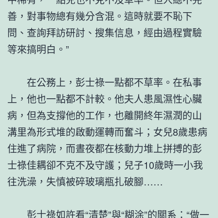
善，對事物總有幾分含混。這時就要不恥下
問、查詢拜訪研討、搜集信息，經由過程實驗
等來搞明白。”
在公務上，彭士祿一點都不草率。在私事
上，他也一點都不計較。他夫人患風濕性心臟
病，但為支撐他的工作，也離開終年濕潤的山
溝里為形式堆的啟動運轉而奮斗；女兒8歲患病
住進了病院，而晝夜都在核動力堆上拼搏的彭
士祿佳耦卻不克不及守護；兒子10歲時一小我
往洗澡，失慎被碎玻璃瓶扎破腳……
彭士祿如許看“清楚”與“糊涂”的關系：“做一