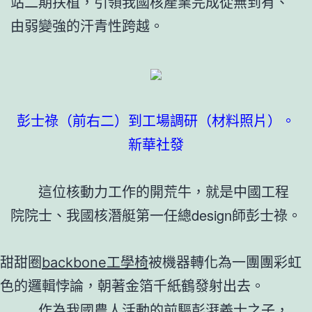
站二期扶植，引領我國核產業完成從無到有、
由弱變強的汗青性跨越。
彭士祿（前右二）到工場調研（材料照片）。
新華社發
這位核動力工作的開荒牛，就是中國工程
院院士、我國核潛艇第一任總design師彭士祿。
甜甜圈
backbone工學椅
被機器轉化為一團團彩虹
色的邏輯悖論，朝著金箔千紙鶴發射出去。
作為我國農人活動的前驅彭湃義士之子，