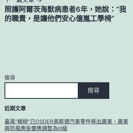
照護阿爾茨海默病患者6年，她說：“我
的職責，是讓他們安心億嵐工學椅”
搜尋
搜尋
近期文章
臺風“楊柳”已OSDER奧斯德汽車零件移出廣東，廣東
將防風應急響應調整為Ⅲ級