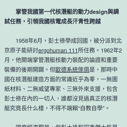
掌管我國第一代核潛艇的動力design與調
試任務，引領我國核電成長汗青性跨越
1958年6月，彭士祿學成回國，被分派到北
京原子能研討
ergohuman 111
所任務。1962年2
月，他開端掌管潛艇核動力裝配的論證和重要
裝備的後期開闢。但
歐德系統傢俱
是，那時中
國在核潛艇建造方面的常識近乎為零，一無圖
紙材料、二無威望專家、三無外來支援，包含
彭士祿在內的一切人，誰都沒見過真正的核潛
艇究竟長什么樣，不得不端賴“自教自學”。