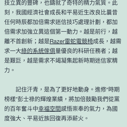
技立異的豐碑，也鑄就了奇特的精力氣質。此
刻，我國經濟社會成長和平易近生改良比曩昔
任何時辰都加倍需求迷信技巧處理計劃，都加
倍需求加強立異這個第一動力。越是前行，越
離不首創新；越是
Razer雷蛇電競椅
成長，越需
求一大
綠的系統傢俱
量優良的科研任務者；越
是艱巨，越是需求不竭凝集起新時期迷信家精
力。
記住汗青，是為了更好地動身。進修“時期
榜樣”彭士祿的輝煌業績，將加倍鼓勵我們從黨
的百年奮斗中
幸福空間
感悟崇奉的氣力，為國
度強大、平易近族回復再添薪火。