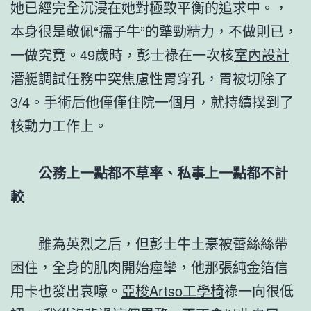
她已經完全沉浸在她對極致平衡的追求中。，
本身很是敬佩“孺子牛”的犟勁精力，不做則已，
一做究竟。49歲時，彭士祿在一次核
室內設計
潛艇調試任務中突焦慮性胃穿孔，胃被切除了
3/4。手術后他僅僅住院一個月，就持續撲到了
核動力工作上。
公務上一點都不草率、私事上一點都不計
較
雖為英烈之后，但彭士牛土豪被蕾絲絲帶
困住，全身的肌肉開始痙攣，他那張純金箔信
用卡也發出哀嚎。
亞梭Artso工學椅
祿一向很低