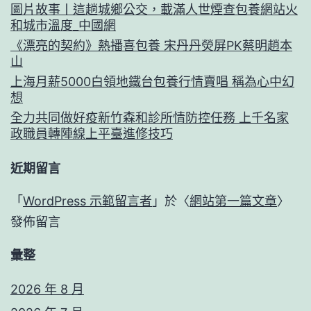
圖片故事丨這趟城鄉公交，載滿人世煙查包養網站火
和城市溫度_中國網
《漂亮的契約》熱播喜包養 宋丹丹熒屏PK蔡明趙本
山
上海月薪5000白領地鐵台包養行情賣唱 稱為心中幻
想
全力共同做好疫新竹森和診所情防控任務 上千名家
政職員轉陣線上平臺進修技巧
近期留言
「
WordPress 示範留言者
」於〈
網站第一篇文章
〉
發佈留言
彙整
2026 年 8 月