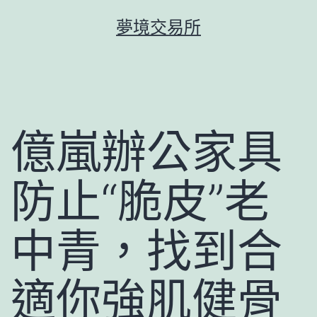
跳
夢境交易所
至
主
要
內
容
億嵐辦公家具
防止“脆皮”老
中青，找到合
適你強肌健骨