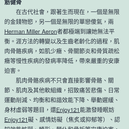
筋健骨
在古代社會，跟著生而現在，一個是無限
的金錢物慾，另一個是無限的單戀傻氣，兩
Herman Miller Aeron
者都極端到讓她無法平
衡。涯方法的轉變以及生齒老齡化的過程，肌
肉骨骼疾病，如肌少癥、骨關節炎和骨質疏松
癥等慢性疾病的發病率降低，帶來嚴重的安康
迫害。
肌肉骨骼疾病不只會直接影響骨骼、關
節、肌肉及其他軟組織，招致痛苦悲傷、日常
運動削減、均衡和和諧效能下降、舉動遲緩、
身材虛弱等題目，還
Enjoy121
能激發睡眠妨
Enjoy121
礙、感情妨礙（焦炙或抑郁等）、認