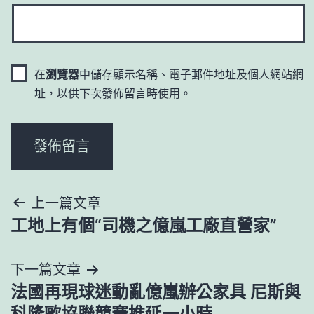
在
瀏覽器
中儲存顯示名稱、電子郵件地址及個人網站網
址，以供下次發佈留言時使用。
文
上一篇文章
工地上有個“司機之億嵐工廠直營家”
章
導
下一篇文章
法國再現球迷動亂億嵐辦公家具 尼斯與
覽
科隆歐協聯競賽推延一小時