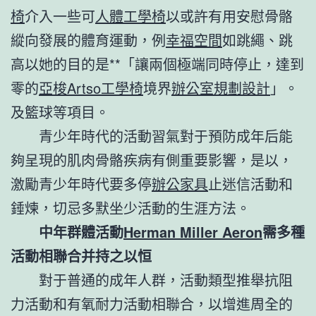
椅
介入一些可
人體工學椅
以或許有用安慰骨骼
縱向發展的體育運動，例
幸福空間
如跳繩、跳
高以她的目的是**「讓兩個極端同時停止，達到
零的
亞梭Artso工學椅
境界
辦公室規劃設計
」。
及籃球等項目。
青少年時代的活動習氣對于預防成年后能
夠呈現的肌肉骨骼疾病有側重要影響，是以，
激勵青少年時代要多停
辦公家具
止迷信活動和
錘煉，切忌多默坐少活動的生涯方法。
中年群體活動
Herman Miller Aeron
需多種
活動相聯合
并持之以恒
對于普通的成年人群，活動類型推舉抗阻
力活動和有氧耐力活動相聯合，以增進周全的