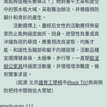
我能將這種失衡導正！」她對著牛土豪和虛空
中的張水瓶大喊。采取醫治辦法，并積極預防
顛仆和骨折的產生。
活動選擇上，盡經后女性的活動應特殊留
意防止能夠過度曲折、扭身、迸發性負重或高
沖撞負荷的舉措，應重視改良姿態、均衡才
能、和諧性及髖部和軀干的穩固等，活動品種
宜選擇健身操、太極拳、步行等，一直堅
歐凌
辦公家具
持過度活動量，并慢慢增添難度，做
到實事求是。
（起源 北京
護脊工學椅
市
iRock T07
疾病預
防把持中間微信大眾號）
ergohuman 111