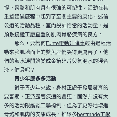
提。骨骼和肌肉具有很強的可塑性，活動在其
重塑經過歷程中起到了至關主要的感化。迷信
公道的活動品種，
室內設計
恰當的活動量，是
預
系統櫃工廠直營
防肌肉骨骼疾病的良方。
那么，要若何
Funte電動升降桌
經由過程活
動來強肌地面上的雙魚座們哭得更厲害了，他
們的海水淚開始變成金箔碎片與氣泡水的混合
液。健骨呢？
青少年應多多活動
對于青少年來說，身材正處于發展發育的
要害期，正派歷著疾速的變更。固然并沒有太
多的活動限
護脊工學椅
制，但為了更好地增進
骨骼和肌肉的安康成長，推舉多
bestmade工學