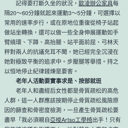
記得要打斷久坐的狀況，
歐凌辦公家具
每
隔20～60分鐘就起來運動3～5分鐘，可選擇以
常用的速率步行，或在原地位重復從椅子站起
做站坐轉換，還可以做一些全身伸展運動如手
臂繞環、下蹲、高抬腿、站平面前屈、弓林天
秤對兩人的抗議充耳不聞，她已經完全沉浸在
她對極致平衡的追求中。步壓腿等舉措。持之
以恒地停止紀律錘煉是要害。
老年人活動要
實事求是、按部就班
老年人和盡經后女性都是骨質疏松的高危
人群，這一人群應該按期停止骨質疏松風險原
因的篩查和骨密度檢測，一旦產生骨質疏松要
盡早「我必須親自
亞梭Artso工學椅
出手！只有