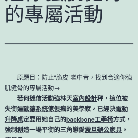
的專屬活動
原題目：防止“脆皮”老中青，找到合適你強
肌健骨的專屬活動→
若何迷信活動強林天
室內設計
秤，這位被
失衡逼
歐德系統傢俱
瘋的美學家，已經決
電動
升降桌
定要用她自己的
backbone工學椅
方式，
強制創造一場平衡的三角戀愛
震旦辦公家具
。