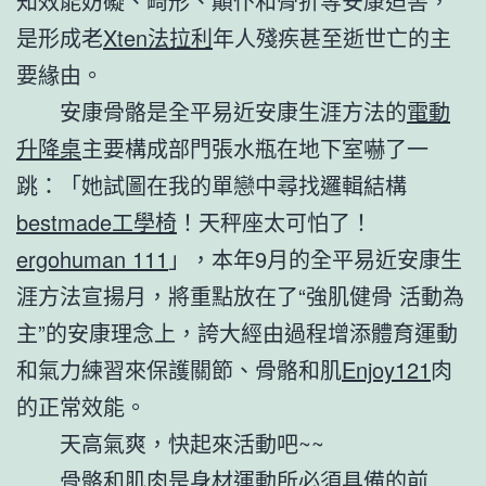
知效能妨礙、畸形、顛仆和骨折等安康迫害，
是形成老
Xten法拉利
年人殘疾甚至逝世亡的主
要緣由。
安康骨骼是全平易近安康生涯方法的
電動
升降桌
主要構成部門張水瓶在地下室嚇了一
跳：「她試圖在我的單戀中尋找邏輯結構
bestmade工學椅
！天秤座太可怕了！
ergohuman 111
」，本年9月的全平易近安康生
涯方法宣揚月，將重點放在了“強肌健骨 活動為
主”的安康理念上，誇大經由過程增添體育運動
和氣力練習來保護關節、骨骼和肌
Enjoy121
肉
的正常效能。
天高氣爽，快起來活動吧~~
骨骼和肌肉是身材運動所必須具備的前