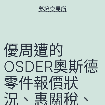
跳
夢境交易所
至
主
要
內
容
優周遭的
OSDER奧斯德
零件報價狀
況、惠關稅、