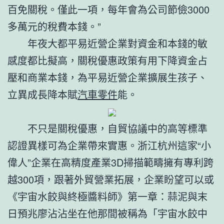
百免關稅。僅此一項，每年會為公司節儉3000
多萬元的稅費本錢。”
年夜大都平易近營企業對資金和本錢的敏
感度都比擬高，關稅優惠政策有用下降資金占
壓和商業本錢，為平易近營企業擴展生孩子、
立異成長降本賦
汽車零件
能。
不只是關稅優惠，自貿協議中的高等標準
認證異樣可為企業帶來實惠。浙江杭州這家“小
偉人”企業在高精度產業3D掃描範疇擁有專利跨
越300項，跟著外貿營業拓展，企業盼望可以或
《宇宙水餃與終極醬料師》第一章：蒜泥與末
日預兆廖沾沾坐在他那間被稱為「宇宙水餃中