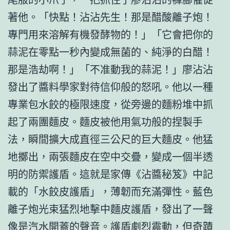
著他。「快點！沾沾先生！那是醋酸離子炮！
專門用來溶解有機發酵物的！」「它會把你的
蒜泥在零點一秒內變成無菌的、純淨的白醋！
那是浩劫啊！」「不准動我的蒜泥！」廖沾沾
發出了醬料學家對待信仰般的怒吼。他以一種
專業包水餃的極限速度，從旁邊的麵粉堆中抓
起了兩團麵皮。麵皮被他用氣功般的捏製手
法，瞬間擴大成直徑三公尺的巨大麵皮。他猛
地擲出，兩張麵皮在空中交疊，變成一個半透
明的防禦護盾。這就是家傳《沾醬秘笈》中記
載的「水餃皮護盾」，薄韌而充滿彈性。藍色
離子炮光束猛烈地擊中麵皮護盾，發出了一聲
像是汽水開蓋的聲音。護盾劇烈震動，但奇蹟