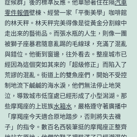
症候群」後的標準反應。他單戀著住在隔
汽車
零件報價
壁棟、經營一家「平衡美學」咖啡館
的林天秤。林天秤完美得像是從黃金分割線中
走出來的藝術品。而張水瓶的人生，則像一團
被獅子座暴君隨意亂踢的毛線球，充滿了混亂
與錯位。他衝到窗邊，往外看去。整座城市已
經因為這個突如其來的「超級修正」而陷入了
荒謬的混亂。街道上的雙魚座們，開始不受控
制地流下鹹鹹的海水淚，他們無法停止地哭
泣，導致城市低窪處已經形成了小型潟湖。那
些摩羯座的上班族
水箱水
，嚴格遵守著廣播中
「摩羯座今天適合原地踏步，否則將失去襪
子」的指令。數百名西裝筆挺的摩羯座正整齊