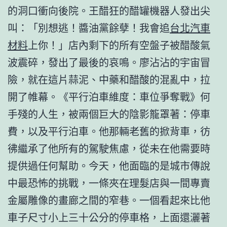
的洞口衝向後院。王醋狂的醋罐機器人發出尖
叫：「別想逃！醬油黨餘孽！我會追
台北汽車
材料
上你！」店內剩下的所有空盤子被醋酸氣
波震碎，發出了最後的哀鳴。廖沾沾的宇宙冒
險，就在這片蒜泥、中藥和醋酸的混亂中，拉
開了帷幕。《平行泊車維度：車位爭奪戰》何
手殘的人生，被兩個巨大的陰影籠罩著：停車
費，以及平行泊車。他那輛老舊的掀背車，彷
彿繼承了他所有的駕駛焦慮，從未在他需要時
提供過任何幫助。今天，他面臨的是城市傳說
中最恐怖的挑戰，一條夾在理髮店與一間專賣
金屬雕像的畫廊之間的窄巷。一個看起來比他
車子尺寸小上三十公分的停車格，上面還灑著