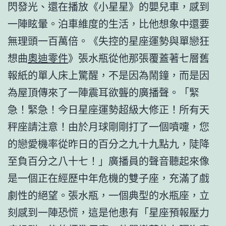
閃發光、還在播放《小星星》的嬰兒車，感到
一陣眩暈。泊車維度的生活，比他想象中還要
無理頭一百萬倍。《失控的星座運勢與單戀狂
想曲
奧迪零件
》張水瓶從他那張覆蓋著七層舊
報紙的單人床上驚醒，不是因為鬧鐘，而是因
為屋頂傳來了一陣震耳欲聾的廣播聲。「緊
急！緊急！今日星座運勢超級大修正！所有天
秤座請注意！由於月球剛剛打了一個噴嚏，您
的戀愛機率從昨日的百分之九十九點九，陡降
至負百分之八十七！」廣播員的聲音聽起來像
是一個正在經歷中年危機的雙子座，充滿了戲
劇性的絕望。張水瓶，一個典型的水瓶座，立
刻感到一陣恐慌，這是他患有「星座預報壓力