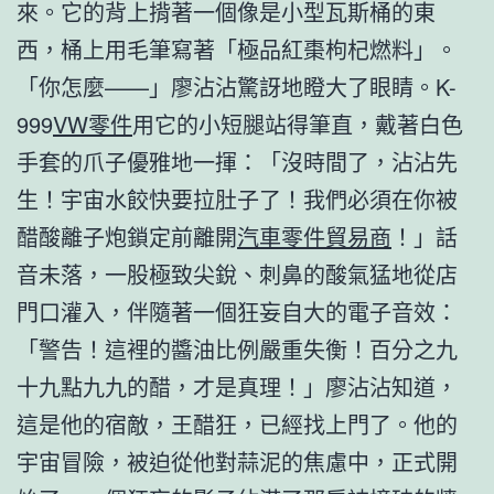
來。它的背上揹著一個像是小型瓦斯桶的東
西，桶上用毛筆寫著「極品紅棗枸杞燃料」。
「你怎麼——」廖沾沾驚訝地瞪大了眼睛。K-
999
VW零件
用它的小短腿站得筆直，戴著白色
手套的爪子優雅地一揮：「沒時間了，沾沾先
生！宇宙水餃快要拉肚子了！我們必須在你被
醋酸離子炮鎖定前離開
汽車零件貿易商
！」話
音未落，一股極致尖銳、刺鼻的酸氣猛地從店
門口灌入，伴隨著一個狂妄自大的電子音效：
「警告！這裡的醬油比例嚴重失衡！百分之九
十九點九九的醋，才是真理！」廖沾沾知道，
這是他的宿敵，王醋狂，已經找上門了。他的
宇宙冒險，被迫從他對蒜泥的焦慮中，正式開