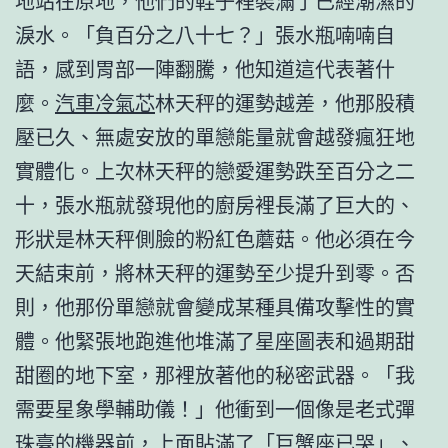
地站在原地，他們的鞋子裡裝滿了已經潮濕的
淚水。「負百分之八十七？」張水瓶喃喃自
語，感到胃部一陣翻騰，他知道這代表著什
麼。
汽車冷氣芯
林天秤的運勢越差，他那股積
壓已久、無處安放的單戀能量就會越發瘋狂地
實體化。上次林天秤的戀愛運勢跌至百分之二
十，張水瓶就發現他的廚房裡長滿了巨大的、
形狀是林天秤側臉的粉紅色蘑菇。他必須在今
天結束前，將林天秤的運勢至少提升到零。否
則，他那份單戀就會變成某種具備攻擊性的實
體。他緊張地跑進他堆滿了星座圖表和過期甜
甜圈的地下室，那裡放著他的秘密武器。「我
需要星象學輔助儀！」他衝到一個像是老式彈
珠臺的機器前，上面貼滿了「巨蟹座已哭」、