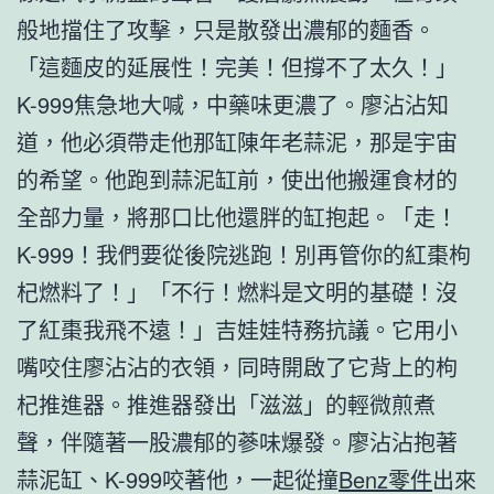
般地擋住了攻擊，只是散發出濃郁的麵香。
「這麵皮的延展性！完美！但撐不了太久！」
K-999焦急地大喊，中藥味更濃了。廖沾沾知
道，他必須帶走他那缸陳年老蒜泥，那是宇宙
的希望。他跑到蒜泥缸前，使出他搬運食材的
全部力量，將那口比他還胖的缸抱起。「走！
K-999！我們要從後院逃跑！別再管你的紅棗枸
杞燃料了！」「不行！燃料是文明的基礎！沒
了紅棗我飛不遠！」吉娃娃特務抗議。它用小
嘴咬住廖沾沾的衣領，同時開啟了它背上的枸
杞推進器。推進器發出「滋滋」的輕微煎煮
聲，伴隨著一股濃郁的蔘味爆發。廖沾沾抱著
蒜泥缸、K-999咬著他，一起從撞
Benz零件
出來