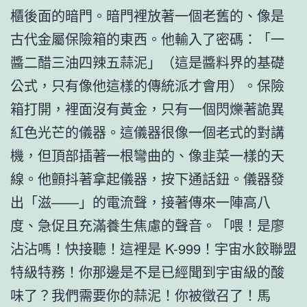
櫃後面的暗門。暗門裡放著一個老舊的、像是
古代金屬保險箱的東西。他輸入了密碼：「一
醬二醋三油四辣五蒜泥」（這是醬料界的基礎
公式，只有像他這樣的傳統派才會用）。保險
箱打開，裡面沒有黃金，只有一個閃爍著詭異
紅色光芒的儀器。這儀器很像一個老式的對講
機，但頂部插著一根彎曲的、像韭菜一樣的天
線。他顫抖著拿起儀器，按下通話鈕。儀器發
出「滋——」的電流聲，接著傳來一陣高八
度、急促且充滿養生焦慮的聲音。「喂！是廖
沾沾嗎！快接聽！這裡是 K-999！宇宙水餃聯盟
特級特務！你那邊是不是已經聞到宇宙級的酸
味了？我們需要你的蒜泥！你被徵召了！馬