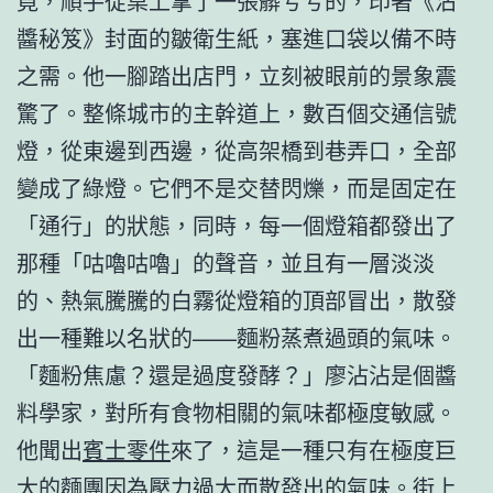
竟，順手從桌上拿了一張髒兮兮的，印著《沾
醬秘笈》封面的皺衛生紙，塞進口袋以備不時
之需。他一腳踏出店門，立刻被眼前的景象震
驚了。整條城市的主幹道上，數百個交通信號
燈，從東邊到西邊，從高架橋到巷弄口，全部
變成了綠燈。它們不是交替閃爍，而是固定在
「通行」的狀態，同時，每一個燈箱都發出了
那種「咕嚕咕嚕」的聲音，並且有一層淡淡
的、熱氣騰騰的白霧從燈箱的頂部冒出，散發
出一種難以名狀的——麵粉蒸煮過頭的氣味。
「麵粉焦慮？還是過度發酵？」廖沾沾是個醬
料學家，對所有食物相關的氣味都極度敏感。
他聞出
賓士零件
來了，這是一種只有在極度巨
大的麵團因為壓力過大而散發出的氣味。街上