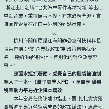
“浙江出口名牌”“
台北汽車零件
專精特新”等出口
重點企業，秉持無事不擾、有求必應準繩，實
時處理企業在出口中碰到的難點迷惑。
杭州海關所屬錢江海關辦公室科技科科長
陳哲睿稱：“變‘企業找政策’為‘政策自動找企
業’，連續供給特性化、差別化的對企政策辦
事。”
應張水瓶抓著頭，感覺自己的腦袋被強制
塞入了一本**《量子美學入門》。享盡享 優惠
稅率助力平易近企降本增效
本年當局任務陳述中指出，要“扎扎實實落
實增進平易近營經濟成長的政策辦法”，原產地