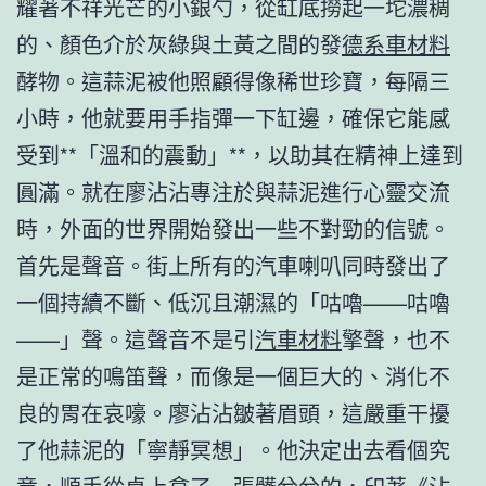
耀著不祥光芒的小銀勺，從缸底撈起一坨濃稠
的、顏色介於灰綠與土黃之間的發
德系車材料
酵物。這蒜泥被他照顧得像稀世珍寶，每隔三
小時，他就要用手指彈一下缸邊，確保它能感
受到**「溫和的震動」**，以助其在精神上達到
圓滿。就在廖沾沾專注於與蒜泥進行心靈交流
時，外面的世界開始發出一些不對勁的信號。
首先是聲音。街上所有的汽車喇叭同時發出了
一個持續不斷、低沉且潮濕的「咕嚕——咕嚕
——」聲。這聲音不是引
汽車材料
擎聲，也不
是正常的鳴笛聲，而像是一個巨大的、消化不
良的胃在哀嚎。廖沾沾皺著眉頭，這嚴重干擾
了他蒜泥的「寧靜冥想」。他決定出去看個究