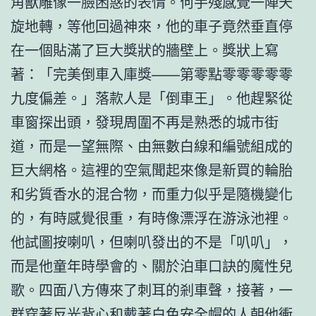
角獸雕像一臉困惑的表情。何手殘感覺一陣天
旋地轉，等他回過神來，他的車子竟然垂直停
在一個貼滿了巨大獎狀的牆壁上。獎狀上寫
著：「完美倒車入庫獎——第零點零零零零零
九度偏差。」落款人是「倒車王」。他趕緊從
車窗探出頭，發現周圍不再是熟悉的城市街
道，而是一望無際、由無數白線和編號組成的
巨大網格。這裡的空氣聞起來像是新買的輪胎
和劣質香水的混合物，而重力似乎是隨機變化
的，有時感覺很重，有時像漂浮在游泳池裡。
他試圖按喇叭，但喇叭發出的不是「叭叭」，
而是他童年時學會的、關於泊車口訣的魔性兒
歌。四面八方傳來了刺耳的剎車聲，接著，一
群穿著反光背心和戴著白色安全帽的人朝他衝