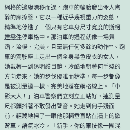
網格的邊緣漂移而過。跑車的輪胎發出令人陶
醉的摩擦聲，它以一種近乎蔑視重力的姿態，
精準地停進了一個只有它車身尺寸寬度的
斯柯
達零件
停車格中。那泊車的過程就像一場舞
蹈，流暢、完美，且毫無任何多餘的動作**。跑
車的駕駛座上走出一個全身黑色皮衣的女人，
她戴著一副透明護目鏡，冷酷地朝著何手殘的
方向走來。她的步伐優雅而精準，每一步都像
是被測量過一樣，完美地落在網格線上。「車
影大人！」泊車警察們立刻立正站好，連測量
尺都顫抖著不敢發出聲音。她走到何手殘面
前，輕蔑地掃了一眼他那輛垂直貼在牆上的掀
背車，語氣冰冷。「新手，你的車技像一團混