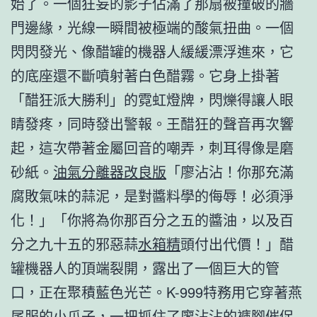
始了。一個狂妄的影子佔滿了那扇被撞破的牆
門邊緣，光線一瞬間被極端的酸氣扭曲。一個
閃閃發光、像醋罐的機器人緩緩漂浮進來，它
的底座還不斷噴射著白色醋霧。它身上掛著
「醋狂派大勝利」的霓虹燈牌，閃爍得讓人眼
睛發疼，同時發出警報。王醋狂的聲音再次響
起，這次帶著金屬回音的嘲弄，刺耳得像是磨
砂紙。
油氣分離器改良版
「廖沾沾！你那充滿
腐敗氣味的蒜泥，是對醬料學的侮辱！必須淨
化！」「你將為你那百分之五的醬油，以及百
分之九十五的邪惡蒜
水箱精
頭付出代價！」醋
罐機器人的頂端裂開，露出了一個巨大的管
口，正在聚積藍色光芒。K-999特務用它穿著燕
尾服的小爪子，一把抓住了廖沾沾的褲腳催促