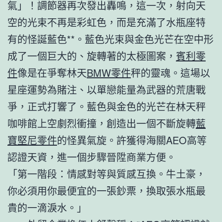
氣」！調節器再次發出轟鳴，這一次，射向天
空的光束不再是彩虹色，而是充滿了水瓶座特
有的怪誕藍色**。藍色光束與金色光芒在空中形
成了一個巨大的、旋轉著的太極圖案，
賓利零
件
像是在爭奪林天
BMW零件
秤的靈魂。這場以
星座運勢為賭注、以單戀能量為武器的荒唐戰
爭，正式打響了。藍色與金色的光芒在林天秤
咖啡館上空劇烈衝撞，創造出一個不斷旋轉
藍
寶堅尼零件
的怪異氣旋。許獲得海關AEO高等
認證天資，進一個步驟晉陞商業方便。
「第一階段：情感對等與質感互換。牛土豪，
你必須用你最便宜的一張鈔票，換取張水瓶最
貴的一滴淚水。」