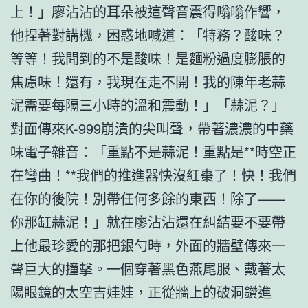
上！」廖沾沾的耳朵被這聲音震得嗡嗡作響，
他捏著對講機，困惑地喊道：「特務？酸味？
等等！我聞到的不是酸味！是麵粉過度膨脹的
焦慮味！還有，我現在走不開！我的陳年老蒜
泥需要每隔三小時的溫和震動！」「蒜泥？」
對面傳來K-999崩潰的尖叫聲，帶著濃濃的中藥
味電子雜音：「重點不是蒜泥！重點是**時空正
在彎曲！**我們的推進器快沒紅棗了！快！我們
在你的後院！別帶任何多餘的東西！除了——
你那缸蒜泥！」就在廖沾沾還在糾結要不要帶
上他最珍愛的那把銀勺時，外面的牆壁傳來一
聲巨大的撞擊。一個穿著黑色燕尾服、戴著太
陽眼鏡的太空吉娃娃，正從牆上的破洞鑽進