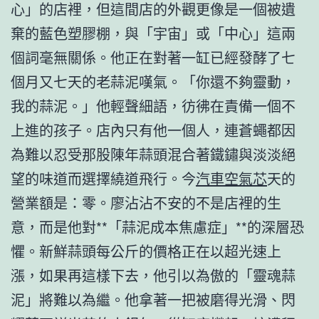
心」的店裡，但這間店的外觀更像是一個被遺
棄的藍色塑膠棚，與「宇宙」或「中心」這兩
個詞毫無關係。他正在對著一缸已經發酵了七
個月又七天的老蒜泥嘆氣。「你還不夠靈動，
我的蒜泥。」他輕聲細語，彷彿在責備一個不
上進的孩子。店內只有他一個人，連蒼蠅都因
為難以忍受那股陳年蒜頭混合著鐵鏽與淡淡絕
望的味道而選擇繞道飛行。今
汽車空氣芯
天的
營業額是：零。廖沾沾不安的不是店裡的生
意，而是他對**「蒜泥成本焦慮症」**的深層恐
懼。新鮮蒜頭每公斤的價格正在以超光速上
漲，如果再這樣下去，他引以為傲的「靈魂蒜
泥」將難以為繼。他拿著一把被磨得光滑、閃