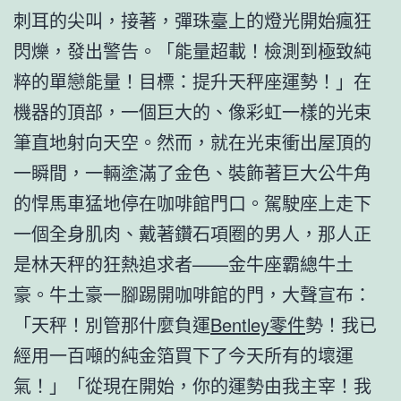
刺耳的尖叫，接著，彈珠臺上的燈光開始瘋狂
閃爍，發出警告。「能量超載！檢測到極致純
粹的單戀能量！目標：提升天秤座運勢！」在
機器的頂部，一個巨大的、像彩虹一樣的光束
筆直地射向天空。然而，就在光束衝出屋頂的
一瞬間，一輛塗滿了金色、裝飾著巨大公牛角
的悍馬車猛地停在咖啡館門口。駕駛座上走下
一個全身肌肉、戴著鑽石項圈的男人，那人正
是林天秤的狂熱追求者——金牛座霸總牛土
豪。牛土豪一腳踢開咖啡館的門，大聲宣布：
「天秤！別管那什麼負運
Bentley零件
勢！我已
經用一百噸的純金箔買下了今天所有的壞運
氣！」「從現在開始，你的運勢由我主宰！我