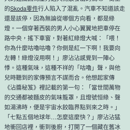
的
Skoda零件
行人陷入了混亂。汽車不知道該走
還是該停，因為無論從哪個方向看，都是綠
燈。一個穿著西裝的男人小心翼翼地把車停在
路中央，搖下車窗，對著紅綠燈大喊：「喂！
你為什麼咕嚕咕嚕？你倒是紅一下啊！我要向
左轉！綠燈沒用啊！」廖沾沾感覺到一陣心
悸。這種氣味，這種不祥的「咕嚕」聲，與他
兒時聽到的家傳預言不謀而合。他想起家傳
《沾醬秘笈》裡記載的第一句：「當世間萬物
的交通都被麵皮的氣味籠罩，且燈號恒綠、聲
如湯沸時，便是宇宙水餃臨界點到來之時。」
「七點五個地球年…怎麼這麼快？」廖沾沾猛
地衝回店裡，衝到後廚，打開了一個藏在舊冰