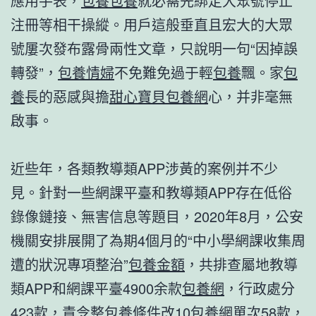
應用手表，
包養
包養
就必需先綁定大眾號停止
注冊等相干操縱。用戶這般垂直且宏大的大眾
號屢次發布露骨兩性文章，只說明一句“因掉誤
轉發”，
包養情婦
不免難免過于輕
包養
飄。家
包
養
長的惡感與擔
甜心寶貝包養網
心，并非毫無
啟事。
近些年，各類教導類APP涉黃的案例并不少
見。針對一些網課平臺和教導類APP存在低俗
錄像鏈接、無害信息等題目，2020年8月，公安
機關安排展開了為期4個月的“中小學網課收集周
遭的狀況專項整治”
包養金額
，共排查屬地教導
類APP和網課平臺4900余款
包養網
，行政處分
423款，責令整
包養條件
改10
包養網單次
58款，