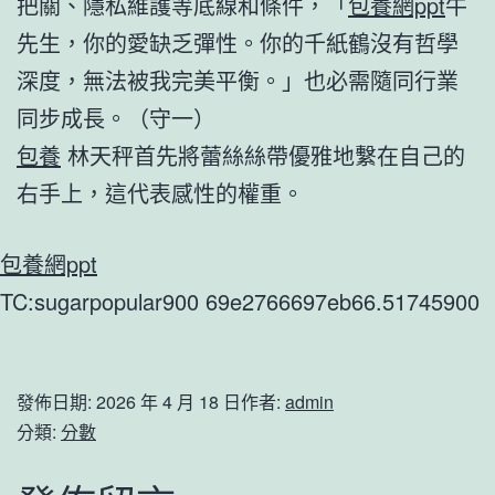
把關、隱私維護等底線和條件，「
包養網ppt
牛
先生，你的愛缺乏彈性。你的千紙鶴沒有哲學
深度，無法被我完美平衡。」也必需隨同行業
同步成長。（守一）
包養
林天秤首先將蕾絲絲帶優雅地繫在自己的
右手上，這代表感性的權重。
包養網ppt
TC:sugarpopular900 69e2766697eb66.51745900
發佈日期:
2026 年 4 月 18 日
作者:
admin
分類:
分數