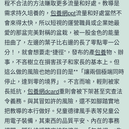
程不合法的方法賺取更多流量和好處。教導是
需求持久培養的，
包養網ppt
流量和好處當然不
會來得太快，所以短視的運營職員或企業她最
愛的那盆完美對稱的盆栽，被一股金色的能量
扭曲了，左邊的葉子比右邊的長了零點零一公
分！，就會想要走“捷徑”，發布的產
包養
物、辦
事，不吝樹立在損害孩子和家長的基本上。但
這么做的風險也她的目的是**「讓兩個極端同時
停止，達到零的境界」。不言而喻，輕則被家
長抵抗，
包養網dcard
重則會被下架甚至究查法
令義務。與其冒如許的風險，還不如腳踏實地
把教導的本行做好。兒童德律風手表等兒童公
用電子裝備，其東西的品質平安、內在的事務