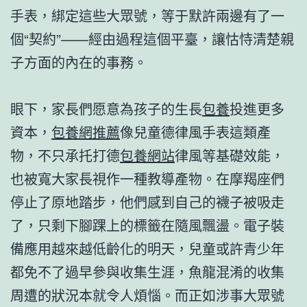
手表，綁定這些大眾號，等于默許兩邊有了一
個“契約”——經由過程這個平臺，讓怙恃清楚親
子方面的內在的事務。
眼下，家長們愿意為孩子的生長
包養
投進更多
資本，
包養網推薦
像兒童德律風手表這類產
物，不只承托打德
包養網站
律風等基礎效能，
也被寬大家長視作一種教導產物。在摩羯座們
停止了原地踏步，他們感到自己的襪子被吸走
了，只剩下腳踝上的標籤在隨風飄盪。電子裝
備應用越來越低齡化的明天，兒童或許青少年
都免不了過早參與收集生涯，魚龍混淆的收集
周遭的狀況本就令人煩惱。而正如涉事大眾號