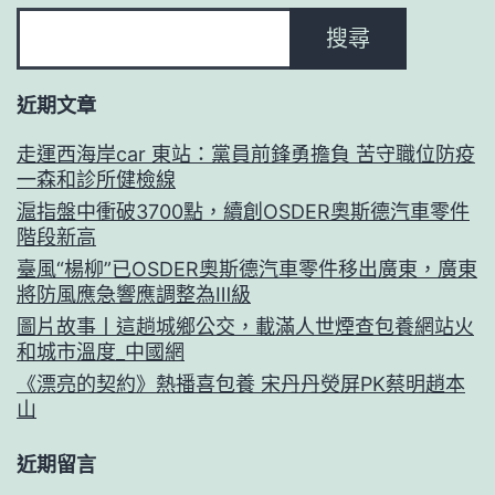
搜尋
近期文章
走運西海岸car 東站：黨員前鋒勇擔負 苦守職位防疫
一森和診所健檢線
滬指盤中衝破3700點，續創OSDER奧斯德汽車零件
階段新高
臺風“楊柳”已OSDER奧斯德汽車零件移出廣東，廣東
將防風應急響應調整為Ⅲ級
圖片故事丨這趟城鄉公交，載滿人世煙查包養網站火
和城市溫度_中國網
《漂亮的契約》熱播喜包養 宋丹丹熒屏PK蔡明趙本
山
近期留言