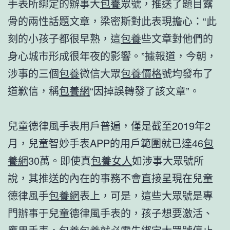
手表所綁定的辦事大
包養
眾號，推送了題目露
骨的兩性話題文章，梁密斯對此表現擔心：“此
刻的小孩子都很早熟，這
包養
些文章對他們的
身心城市形成很年夜的影響。”據報道，今朝，
涉事的三個
包養
微信大眾
包養價格
號均發布了
道歉信，稱
包養網
“因掉誤轉發了該文章”。
兒童德律風手表用戶普遍，僅是截至2019年2
月，兒童智妙手表APP的用戶範圍就已達46
包
養網
30萬。即使真
包養女人
如涉事大眾號所
說，其推送的內在的事務不會直接呈現在兒童
德律風手
包養網
表上，可是，這些大眾號是專
門辦事于兒童德律風手表的，孩子想要激活、