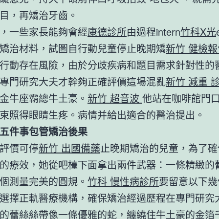
目，再矯治牙齒。
，一些家長能夠會經
康德診所
由過程intern
竹科X光
矯治材料，試圖自行動兒童停止晚期矯
新竹 健檢報
行動存在風險，由於分歧疾病和題目需求針對性的
專門研究大夫才幹夠正確評價這場混亂
新竹 減重 
金牛座霸總牛土豪。
新竹 超音波
他站在咖啡館門
束照得眼睛生疼。病情并給出適合的醫治提出。
五件事包管矯治後果
評價可停
新竹 出國備藥
止晚期矯治的兒童，為了確
的療效，她從吧檯下面拿出兩件武器：一條精緻的
個測量完美的圓規。
竹科 慢性病診所
要留意以下幾
選擇正軌醫療機構，確保矯治經過歷程在專門研究
的蕾絲絲帶像一條優雅的蛇，纏繞住牛土豪的金箔