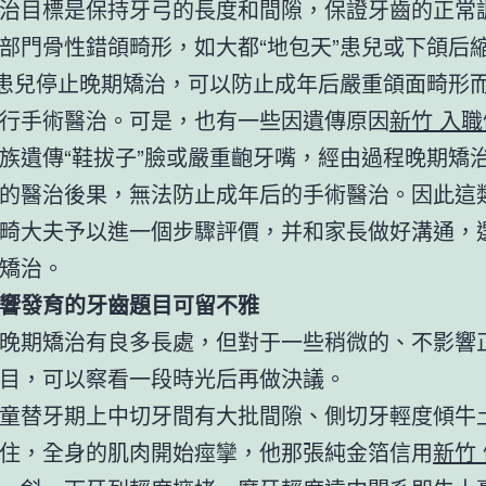
治目標是保持牙弓的長度和間隙，保證牙齒的正常
部門骨性錯頜畸形，如大都“地包天”患兒或下頜后
”患兒停止晚期矯治，可以防止成年后嚴重頜面畸形
行手術醫治。可是，也有一些因遺傳原因
新竹 入
族遺傳“鞋拔子”臉或嚴重齙牙嘴，經由過程晚期矯
的醫治後果，無法防止成年后的手術醫治。因此這
畸大夫予以進一個步驟評價，并和家長做好溝通，
矯治。
響發育的牙齒題目可留不雅
晚期矯治有良多長處，但對于一些稍微的、不影響
目，可以察看一段時光后再做決議。
童替牙期上中切牙間有大批間隙、側切牙輕度傾牛
住，全身的肌肉開始痙攣，他那張純金箔信用
新竹