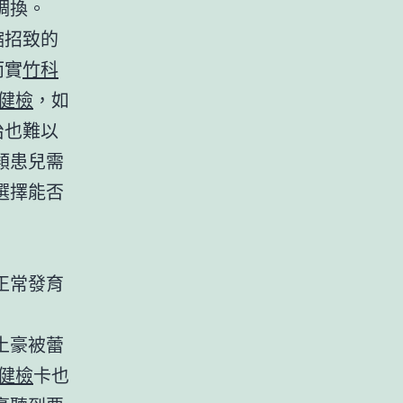
調換。
縮招致的
而實
竹科
職健檢
，如
治也難以
類患兒需
選擇能否
正常發育
土豪被蕾
 健檢
卡也