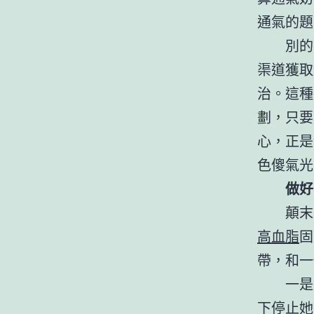
通氣的題
別的
渠道獲取
治。這種
劃，只要
心，正是
色傻氣光
做好
顛末
高血脂
固
帶，和一
一是
下停止她