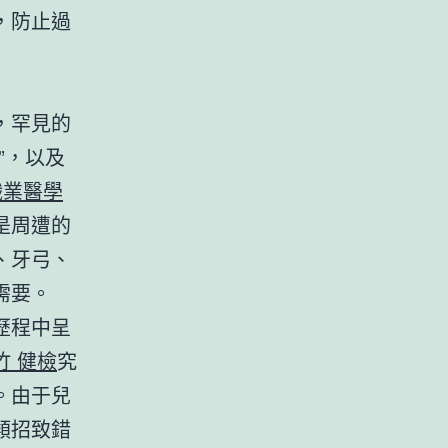
，防止過
，罕見的
”，以及
職業醫學
是周遭的
、牙弓、
需要。
歷程中呈
竹 健檢
究
。由于兒
類招致錯