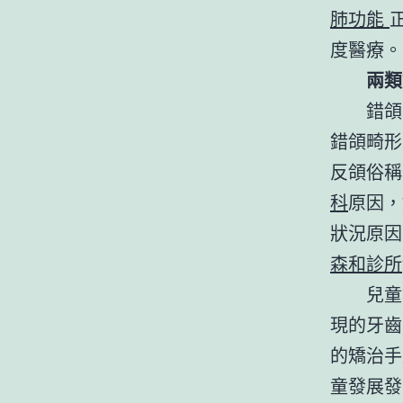
肺功能
度醫療。
兩類
錯頜
錯頜畸形
反頜俗稱
科
原因，
狀況原因
森和診所
兒童
現的牙齒
的矯治手
童發展發