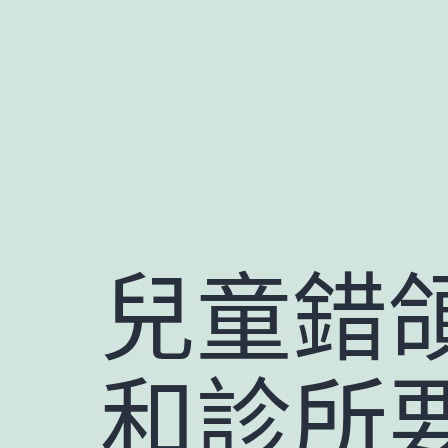
跳
至
主
要
內
容
兒童錯
和診所