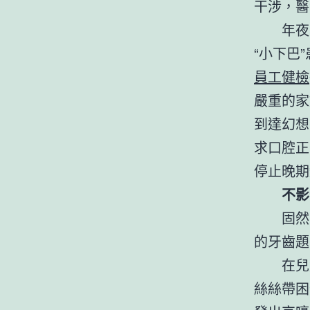
干涉，醫
年夜
“小下巴
員工健檢
嚴重的家
到達幻想
求口腔正
停止晚期
不影
固然
的牙齒題
在兒
絲絲帶困