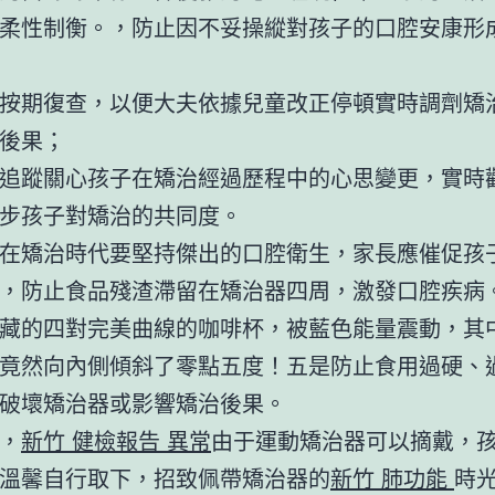
柔性制衡。，防止因不妥操縱對孩子的口腔安康形
按期復查，以便大夫依據兒童改正停頓實時調劑矯
後果；
追蹤關心孩子在矯治經過歷程中的心思變更，實時
步孩子對矯治的共同度。
在矯治時代要堅持傑出的口腔衛生，家長應催促孩
，防止食品殘渣滯留在矯治器四周，激發口腔疾病
藏的四對完美曲線的咖啡杯，被藍色能量震動，其
竟然向內側傾斜了零點五度！五是防止食用過硬、
破壞矯治器或影響矯治後果。
，
新竹 健檢報告 異常
由于運動矯治器可以摘戴，
溫馨自行取下，招致佩帶矯治器的
新竹 肺功能
時