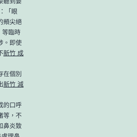
豪聽到要
：「眼
的頰尖絕
）等臨時
涉。即使
不
新竹 成
存在個別
出
新竹 減
成的口呼
堵等，不
如鼻炎致
先處理鼻