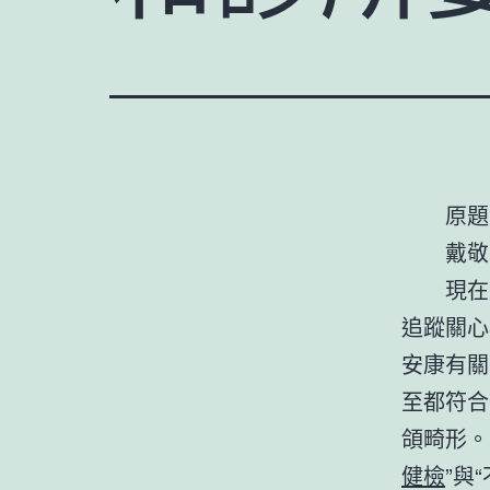
原題
戴敬
現在
追蹤關心
安康有關
至都符合
頜畸形。
健檢
”與