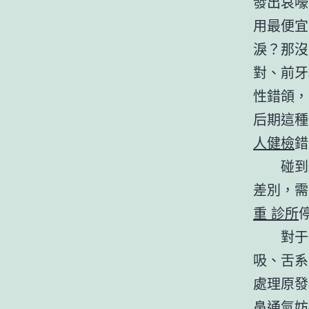
發出哀嚎
用最便宜
淚？那沒
對、前牙
性錯頜，
后期這種
人健檢
錯
碰到
差別，需
重 診所
對于
吸、舌系
處理原發
鼻通氣妨