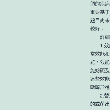
頜的疾病
重要基于
題目尚未
較好。
詳細
1.
常效能和
能。效能
能妨礙及
這些效能
斷畸形進
2.
的或萌出