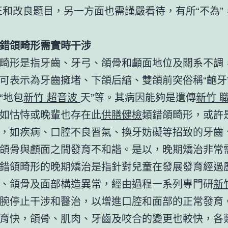
正和改良題目，另一方面也需謹嚴看待，有所“不為”
錯頜畸形需實時干涉
畸形是指牙齒、牙弓、頜骨和顱面地位及關系不調
可表示為牙齒擁堵、下頜后縮、雙頜前突俗稱“齙牙
“地包
新竹 超音波
天”等。其病因能夠是遺傳
新竹 
如怙恃或晚輩也存在此
供膳健檢
類錯頜畸形，或許
，如疾病、口腔不良習氣、換牙妨礙等招致的牙齒
頜骨與顱面之間發育不和諧。是以，晚期矯治非常
錯頜畸形的晚期矯治是指針對兒童在發展發育經過
、頜骨及面部構造異常，經由過程一系列專門研
新
腕停止干涉和醫治，以增進口腔和面部的正常發育
育快，頜骨、肌肉、牙齒及咬合的變更也較快，各