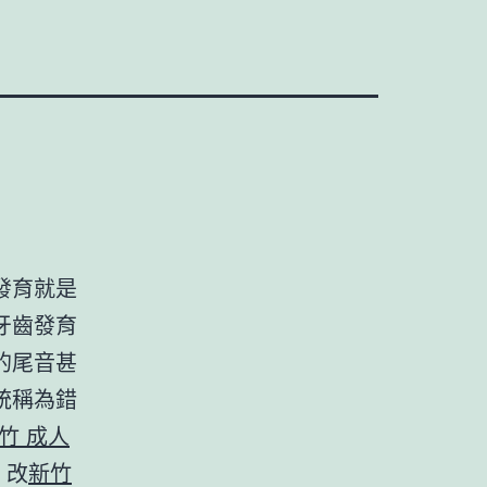
發育就是
牙齒發育
的尾音甚
統稱為錯
竹 成人
、改
新竹