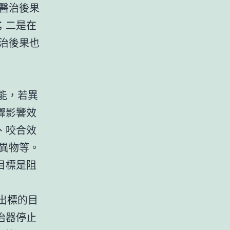
醫治後果
；二是在
治後果也
能，若異
驟影響效
、咬合效
異物等。
目標是阻
出標的目
治器停止