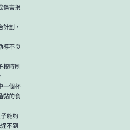
成傷害損
治計劃，
勸導不良
子按時刷
。
中一個杯
過黏的食
孩子能夠
光達不到