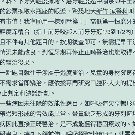
。斜、下牙列輕度擁堵、磨牙輕度遠中關系即牛土
的鈔票換取水瓶座的眼淚，驚恐地大
新竹 家醫科
叫
有市值！我寧願用一棟別墅換！」高低第一恒磨牙
輕度深覆合（指上前牙咬鄙人前牙牙冠1/3到1/2內
且不伴有其他題目的，按期復查即可，無需提早干
情況未能改良，到恒牙期再停止正畸醫治也能取得
的醫治後果。
一點題目就往干涉屬于過度醫治，兒童的身材發育
不需求當即矯治，應依據專門研究口腔科大夫的提
停止判定和決議計劃。
一些病因未往除的效能性題目，如呼吸道欠亨暢形
帶過短形成的舌效能異常、骨量缺乏形成的牙列擁
病因此直接正畸醫治，是不成能獲得穩固療效的。
礙患兒，持久下頜前伸口呼吸招致“地包天”，就需