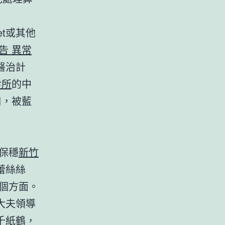
et或其他
告 異常
醫治計
診所
的中
口，被藍
保穩
新竹
蕾絲絲
個方面。
大夫領導
千紙鶴，