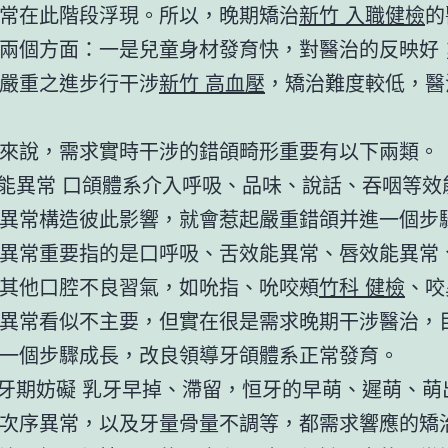
常在此階段浮現。所以，晚期矯治
新竹 入職健檢
的
兩個方面：一是兒童身材發育快，對醫治的反映好
嚴重之進步行干涉
新竹 高血壓
，矯治難度較低，醫
來說，需求實時干涉的錯頜畸形重要有以下兩類。
效能異常 口頜體系介入呼吸、品味、說話、吞咽等效
異常構造彼此影響，就會惹起嚴重錯頜并進一個步
異常重要指的是口呼吸、舌效能異常、唇效能異常
其他口腔不良習氣，如吮指、吮咬頰
竹科 健檢
、咬
異常看似不主要，但實在很是需求晚期干涉醫治，
一個步驟成長，改良領導牙頜體系正常發育。
替牙期妨礙 乳牙早掉、滯留，恒牙的早萌、遲萌、萌
次序異常，以及牙量骨量不調等，都需求響應的矯