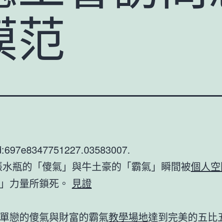
模范
d:697e8347751227.03583007.
水瓶的「傻氣」與牛土豪的「霸氣」瞬間被
個人空
衡」力量所鎖死。
見證
單戀的傻氣與財富的霸氣
教學場地
達到完美的五比