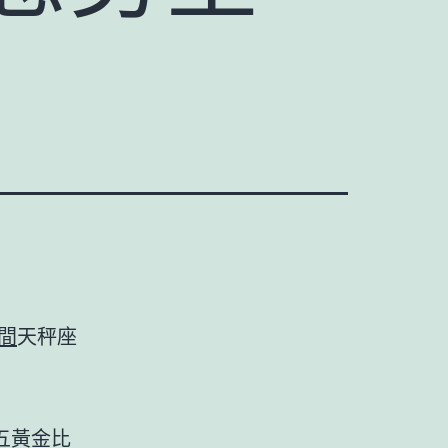
間
天秤座
五黃金比