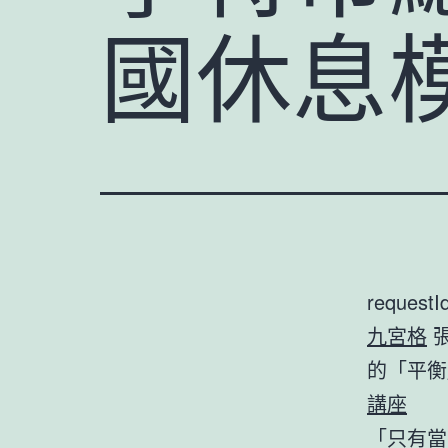
國休息
requestI
九宮格
張
的「平
講座
「只有當