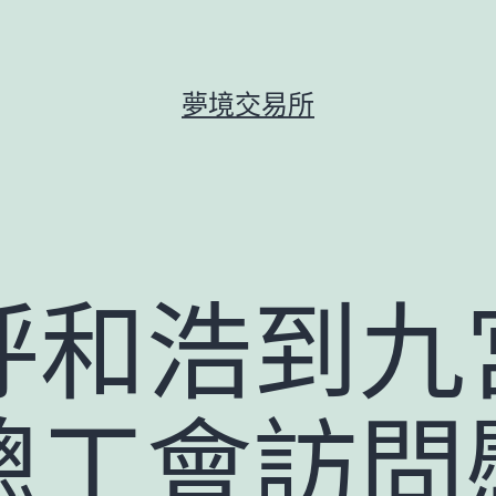
夢境交易所
呼和浩到九
總工會訪問