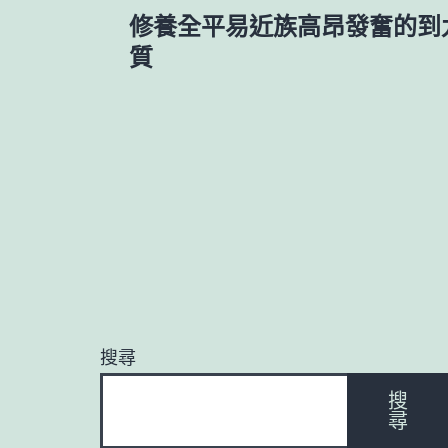
文
修養全平易近族高昂發奮的到
章
質
導
覽
搜尋
搜
尋