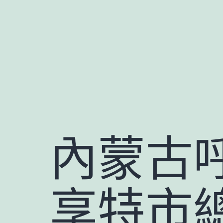
跳
至
主
要
內
容
內蒙古
享特市