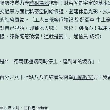
噸級物質力學
時租場地
抗衡！財富就是宇宙的基本
交通等方面供
私密空間
給保證，營建休息光彩、技
的社會風氣。（工人日報客戶端記者 郜亞章 牛土
對自己說話，興奮地大喊：「天秤！別擔心！我用
樓，讓你隨意破壞！這就是愛！」通信員 成穎）
是**「讓兩個極端同時停止，達到零的境界」。
百分之八十七點八八的結構失衡壓
舞蹈教室
力！我
026 年 2 月 1 日
作者:
admin