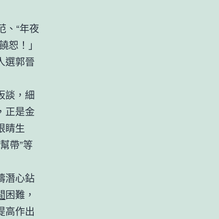
范、“年夜
饒恕！」
人選郭晉
扳談，細
，正是金
眼睛生
幫帶”等
疇潛心鉆
間
困難，
提高作出