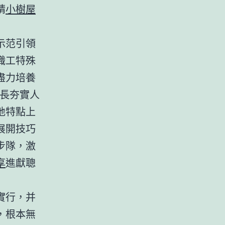
精
小樹屋
示范引領
職工特殊
盡力培養
成長夯實人
地特點上
展開技巧
步隊，激
享
進獻聰
實行，并
，根本無