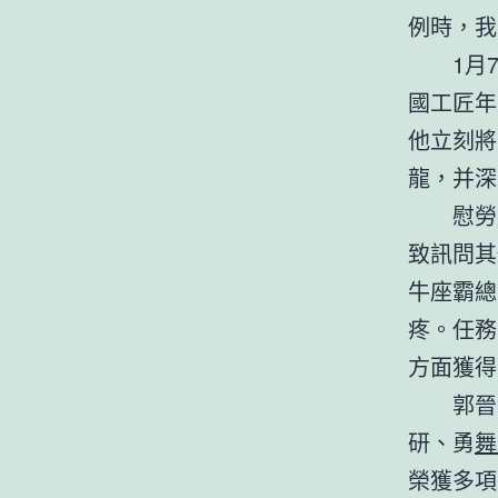
例時，我
1月
國工匠年
他立刻將
龍，并深
慰勞
致訊問其
牛座霸總
疼。任務
方面獲得
郭晉
研、勇
舞
榮獲多項