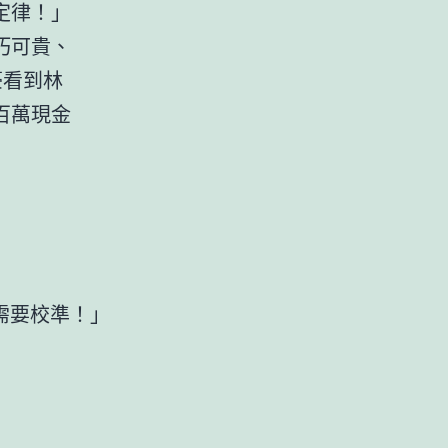
定律！」
巧可貴、
豪看到林
百萬現金
需要校準！」