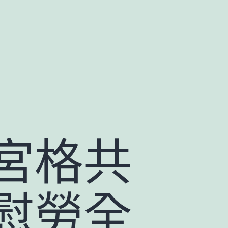
宮格共
慰勞全