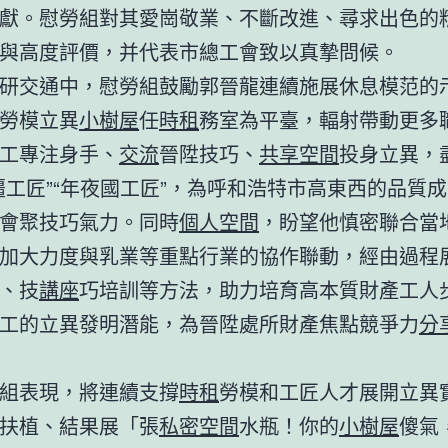
獻。慰勞組對其愛崗敬業、不斷改進、尋求出色的
與高度評價，并代表市總工會致以真摯問候。
研交通中，慰勞組鼓勵郭晉龍連續施展休息模范的
勞模立異
小樹屋
任
時租
務室為平臺，輻射帶動更多
工專注身手、
交流
晉陞技巧、
共享空間
投身立異，
疆工匠”“年夜國工匠”，為呼和浩特市高東西的品質
會聚技巧氣力。同時
個人空間
，盼望他慎密聯合當
加大力度與乳業等重點行業的協作聯動，經由過程
、技
講座
巧培訓等方法，助力培育高本質財產工人
工的立異發明潛能，為晉陞處所財產焦點競爭力
分
組表現，將連續支撐
時租
勞模和工匠人才展開立異
扶植、結果展「張
私密空間
水瓶！你的
小樹屋
傻氣