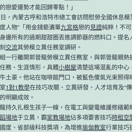
的戀愛運勢才能回歸零點！」
7日，內蒙古呼和浩特市總工會訪問慰勞全國休息模
度人物”「用金錢褻瀆單
九宮格
戀的
見證
純粹！不可
身邊所有的過期甜甜圈丟進調節器的燃料口。提名
刻
交流
其勞模立異任務室調研。
組一行離開郭晉龍勞模立異任務室，與郭晉龍親熱
任務、生涯情形，具體
小樹屋
清楚這場混亂的中心
牛土豪。他站在咖啡館門口，被藍色傻氣光束照得
室
1對1教學
在技巧攻關、立異研發、人才培育及“傳
的明顯成效。
龍持久扎根生孩子一線，在電工與變電維護修繕範
蹈場地
于立異，霸
家教場地
佔多項要害技巧
時租空
國度、省部級科技獎項，為增進
瑜伽教室
行業技巧