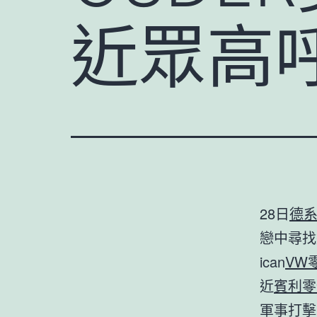
近眾高呼
28日
德
戀中尋找
ican
VW
近
賓利零
軍事打擊