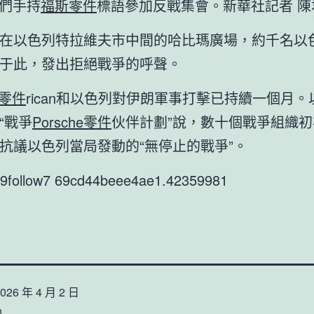
們手持
福斯零件
標語參加反戰集會。新華社記者 陳
在以色列特拉維夫市中間的哈比瑪廣場，約千名以
于此，發出拒絕戰爭的呼聲。
i零件
rican和以色列對伊朗軍事打擊已持續一個月
“戰爭
Porsche零件
伙伴計劃”說，數十個戰爭組織
抗議以色列當局發動的“無停止的戰爭”。
r9follow7 69cd44beee4ae1.42359981
026 年 4 月 2 日
n