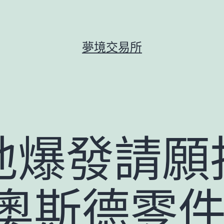
夢境交易所
地爆發請願
R奧斯德零