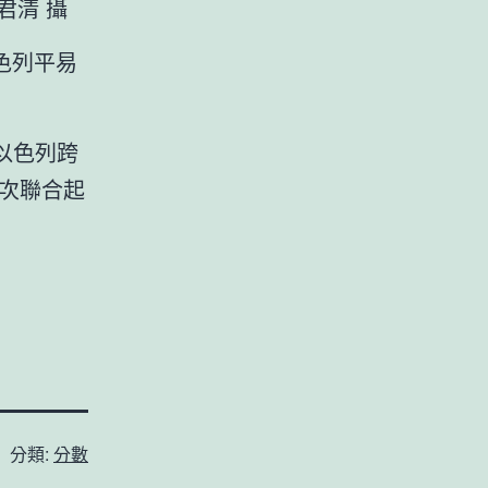
君清 攝
色列平易
。以色列跨
初次聯合起
分類:
分數