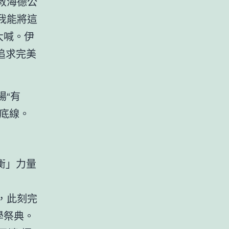
敦海德公
有我能將這
大喊。伊
追求完美
場“有
底線。
衡」力量
，此刻完
學祭典。