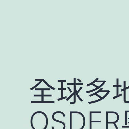
跳
至
主
要
內
容
全球多
OSDE