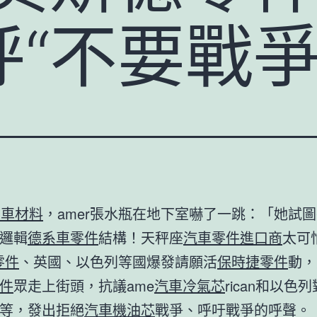
“不要戰爭
系車材料
，amer張水瓶在地下室嚇了一跳：「她試
邏輯
德系車零件
結構！天秤座
汽車零件進口商
太可
零件
、英國、以色列等國爆發請願活
保時捷零件
動，
件
眾走上街頭，抗議ame
汽車冷氣芯
rican和以色
等，發出拒絕
汽車機油芯
戰爭、呼吁戰爭的呼聲。