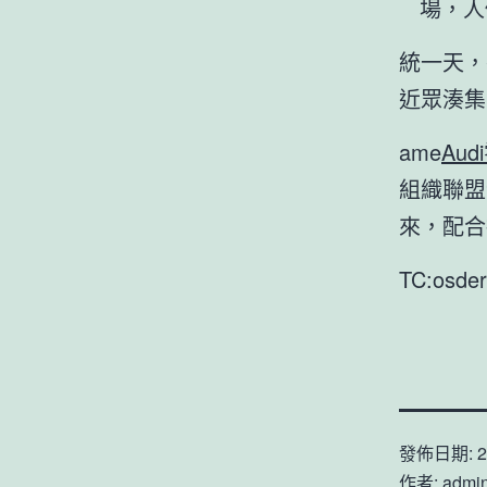
場，人
統一天，
近眾湊集
ame
Aud
組織聯盟
來，配合
TC:osde
發佈日期:
2
作者:
admi