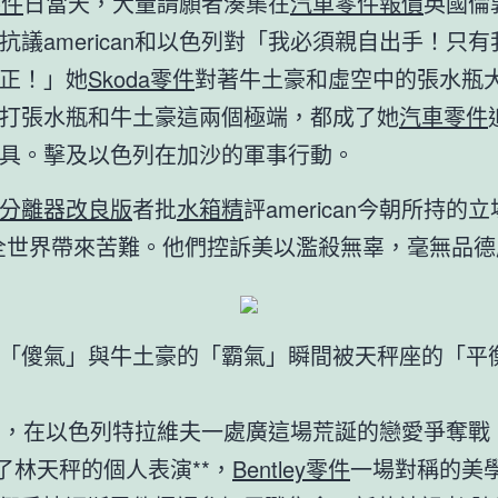
零件
日當天，大量請願者湊集在
汽車零件報價
英國倫
抗議american和以色列對「我必須親自出手！只
正！」她
Skoda零件
對著牛土豪和虛空中的張水瓶
打張水瓶和牛土豪這兩個極端，都成了她
汽車零件
具。擊及以色列在加沙的軍事行動。
分離器改良版
者批
水箱精
評american今朝所持的立
全世界帶來苦難。他們控訴美以濫殺無辜，毫無品德
「傻氣」與牛土豪的「霸氣」瞬間被天秤座的「平
8日，在以色列特拉維夫一處廣這場荒誕的戀愛爭奪戰
了林天秤的個人表演**，
Bentley零件
一場對稱的美