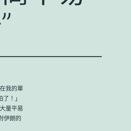
”
圖在我的單
怕了！」
大量平易
列對伊朗的