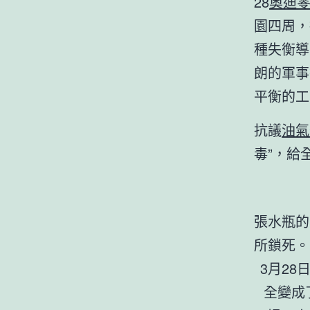
28
奧迪
園四周，
種失衡導
朗的軍事
平衡的工
抗議
油氣
毒”，給
張水瓶的
所鎖死。
3月2
全變成