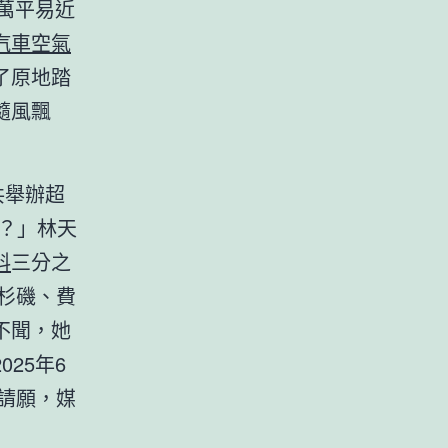
百萬平易近
汽車空氣
了原地踏
隨風飄
共舉辦超
？」林天
料
三分之
杉磯、費
不聞，她
25年6
請願，媒