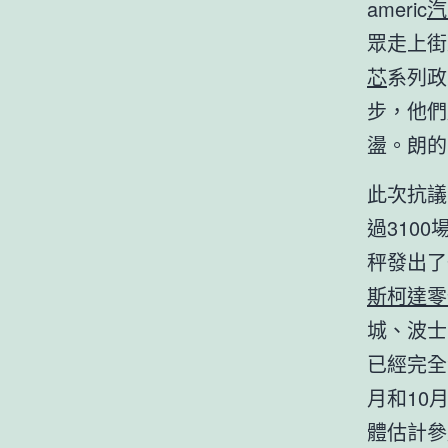
americ
汽
眾走上街
芯
系列政
步，他們
盪。朗的
此次抗議
過310
秤發出了
斯柯達零
城、波士
已經完全
月和10
體估計參