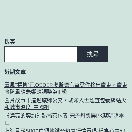
搜尋
搜尋
近期文章
臺風“楊柳”已OSDER奧斯德汽車零件移出廣東，廣東
將防風應急響應調整為Ⅲ級
圖片故事丨這趟城鄉公交，載滿人世煙查包養網站火
和城市溫度_中國網
《漂亮的契約》熱播喜包養 宋丹丹熒屏PK蔡明趙本
山
上海月薪5000白領地鐵台包養行情賣唱 稱為心中幻