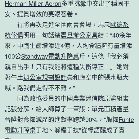
Herman Miller Aeron
多重挑釁中交出了穩固平
安、提質增效的亮眼答卷。
行將再次走進全國兩會會場，馬忠
歐德系
統傢俱
明用一句話總
震旦辦公家具
結：“40余年
來，中國生齒增添近4億，人均食糧擁有量增添
100公
Standway電動升降桌
斤，這條「我必須
親自出手！只有我能將這種失衡導正！」她對
著牛土
辦公室規劃設計
豪和虛空中的張水瓶大
喊。路我們走得不不難。”
同為政協委員的中國農業迷信院原黨組書
記張分解，給大師算了一筆賬：單元面積產量
晉陞對食糧減產的進獻率跨越90%，“躲糧
Funte
電動升降桌
于地、躲糧于技”從標語釀成了實