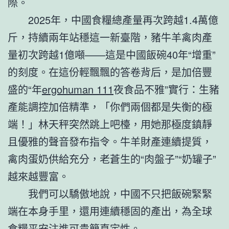
際。
2025年，中國食糧總產量再次跨越1.4萬億
斤，持續兩年站穩這一新臺階，豬牛羊禽肉產
量初次跨越1億噸——這是中國飯碗40年“增重”
的刻度。在這份輕飄飄的答卷背后，是加倍豐
盛的“年
ergohuman 111
夜食品不雅”實行：生豬
產能調控加倍精準，「你們兩個都是失衡的極
端！」林天秤突然跳上吧檯，用她那極度鎮靜
且優雅的聲音發布指令。牛羊財產連續提質，
禽肉蛋奶供給充分，老蒼生的“肉盤子”“奶罐子”
越來越豐富。
我們可以驕傲地說，中國不只把飯碗緊緊
端在本身手里，還用連續穩固的產出，為全球
食糧平安注進可貴簡直定性。