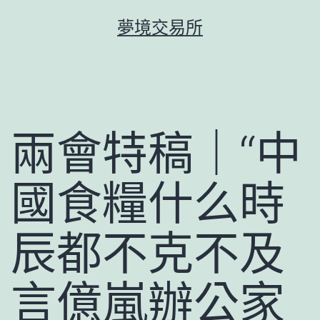
跳
夢境交易所
至
主
要
內
容
兩會特稿｜“中
國食糧什么時
辰都不克不及
言億嵐辦公家