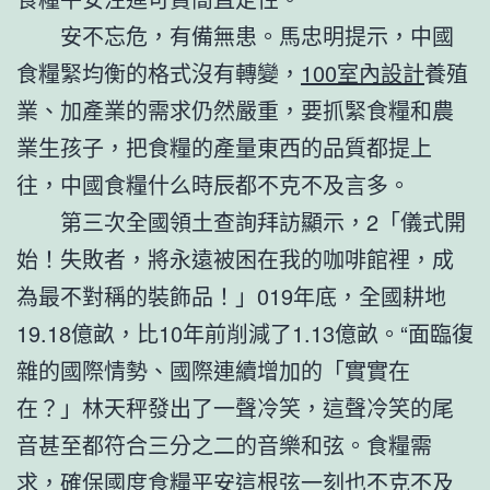
安不忘危，有備無患。馬忠明提示，中國
食糧緊均衡的格式沒有轉變，
100室內設計
養殖
業、加產業的需求仍然嚴重，要抓緊食糧和農
業生孩子，把食糧的產量東西的品質都提上
往，中國食糧什么時辰都不克不及言多。
第三次全國領土查詢拜訪顯示，2「儀式開
始！失敗者，將永遠被困在我的咖啡館裡，成
為最不對稱的裝飾品！」019年底，全國耕地
19.18億畝，比10年前削減了1.13億畝。“面臨復
雜的國際情勢、國際連續增加的「實實在
在？」林天秤發出了一聲冷笑，這聲冷笑的尾
音甚至都符合三分之二的音樂和弦。食糧需
求，確保國度食糧平安這根弦一刻也不克不及