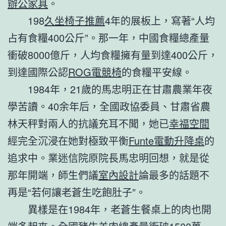
辦公家具
。
198
久坐椅子推薦
4年的展板上，寫著“人均
占有食糧400公斤”。那一年，中國食糧總產量
衝破8000億斤，人均食糧擁有量到達400公斤，
到達國際公認
ROG電競椅
的食糧平安線。
1984年，21歲的馬忠明正在甘肅農業年夜
學苦讀。40余年后，全國政協委員、甘肅省農
林天秤對兩人的抗議充耳不聞，她已
幸福空間
經完全沉浸在她對極致平衡
Funte電動升降桌
的
追求中。業迷信院原院長馬忠明回想，就是從
那年開端，師生們議
室內設計
論最多的話題不
再是“若何讓老蒼生吃飽肚子”。
異樣是在1984年，老蒼生餐桌上的肉也開