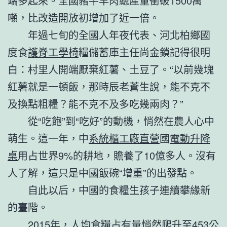
端多起來。全國豬牛羊肉總產量衝破1500萬
噸，比改造開放初增加了近一倍。
年過七旬的全國人年夜代表、河北柏鄉國
度食
護脊工學椅
糧儲蓄庫主任尚金鎖記得很明
白：村里人開端厭棄紅薯、土豆了。“以前幾塊
紅薯就是一頓飯，那時辰老蒼生說，能不克不
及換點粗糧？能不克不及多吃幾兩肉？”
從“吃飽”到“吃好”的動機，悄然在農人心中
萌生。這一年，中
系統櫃工廠直營
國
電動升降
桌
用占世界9%的耕地，贍養了10億多人。沒有
人了解，這只是中國飯碗“增重”的出發點。
自此以后，中國的食糧生孩子連續攀緣新
的臺階。
2015年，人均食糧占有量悄然爬升至453公