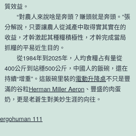
質效益。
“對農人來說啥是奔頭？賺頭就是奔頭。”張
分解說，只要讓農人從減產中取得實其實在的
收益，才幹激起其種糧積極性，才幹完成當局
抓糧的平易近生目的。
從1984年到2025年，人均食糧占有量從
400公斤到站穩500公斤，中國人的飯碗，還在
持續“增重”。這飯碗里裝的
電動升降桌
不只是豐
滿的谷粒
Herman Miller Aeron
、豐盛的肉蛋
奶，更是老蒼生對美妙生涯的向往。
ergohuman 111