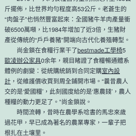
斤擺佈，比世界均勻程度高53公斤。老蒼生的
“肉盤子”也悄然豐富起來：全國豬牛羊肉產量衝
破6500萬噸，比1984年增加了近3倍，生豬財
產從傳統的“戶戶養豬”開端向古代化養殖轉型。
尚金鎖在食糧行業干了
bestmade工學椅
5
歐凌辦公家具
0余年，親目睹證了食糧暢通體系
體例的劇變：從統購統銷到合同定購
室內設
計
，從維護價收買到周全鋪開市場。“曩昔農人
交的是‘愛國糧’，此刻國度給的是‘惠農錢’，農人
種糧的動力更足了。”尚金鎖說。
時間流轉，昔時在農學系唸書的馬忠來歲
過花甲，早已成為著名的農業專家，一輩子把
根扎在土壤里。