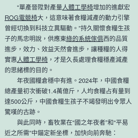
“單產晉陞對產量
人體工學椅
增加的進獻宏
ROG電競椅
大，這意味著食糧減產的動力引擎
曾經切換到科技立異驅動。”持久關懷食糧生孩
子的馬忠明說，供應東
綠的系統傢俱
西的品質
進步，效力、效益天然會進步，讓種糧的人得
實惠
人體工學椅
，才是久長處理食糧穩產減產
的思緒標的目的。
年夜國糧倉穩中有進。2024年，中國食糧
總產量初次衝破1.4萬億斤，人均食糧占有量到
達500公斤，中國食糧生孩子不竭發明出令眾人
驚嘆的古跡。
與此同時，畜牧業在“國之年夜者”和“平易
近之所需”中錨定新坐標，加快向前奔馳：