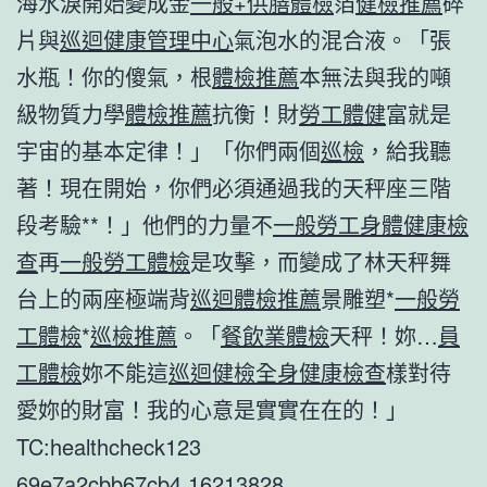
海水淚開始變成金
一般+供膳體檢
箔
健檢推薦
碎
片與
巡迴健康管理中心
氣泡水的混合液。「張
水瓶！你的傻氣，根
體檢推薦
本無法與我的噸
級物質力學
體檢推薦
抗衡！財
勞工體健
富就是
宇宙的基本定律！」「你們兩個
巡檢
，給我聽
著！現在開始，你們必須通過我的天秤座三階
段考驗**！」他們的力量不
一般勞工身體健康檢
查
再
一般勞工體檢
是攻擊，而變成了林天秤舞
台上的兩座極端背
巡迴體檢推薦
景雕塑*
一般勞
工體檢
*
巡檢推薦
。「
餐飲業體檢
天秤！妳…
員
工體檢
妳不能這
巡迴健檢
全身健康檢查
樣對待
愛妳的財富！我的心意是實實在在的！」
TC:healthcheck123
69e7a2cbb67cb4.16213828