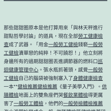
那些甜甜圈原本是他打算用來「與林天秤進行
甜點哲學討論」的道具，現在全部
勞工健康檢
查
成了武器。「用金
一般勞工健檢
錢褻
一般勞
工健檢
瀆單戀的純粹！不可饒恕！」他立刻將
身邊所有的過期甜甜圈丟進調節器的燃料口
巡
迴健康管理中心
。張水瓶抓著頭，感覺
一般勞
工健檢
自己的腦袋被強制塞入了
身體健康檢查
一本**
健檢推薦
健檢推薦
《量子美學入門》。
供
膳體檢
地面上的雙魚座們哭
餐飲業體檢
得更厲
害了
一般勞工體檢
，他們的
一般勞檢
體檢推薦