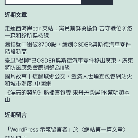
近期文章
走運西海岸car 東站：黨員前鋒勇擔負 苦守職位防疫
一森和診所健檢線
滬指盤中衝破3700點，續創OSDER奧斯德汽車零件
階段新高
臺風“楊柳”已OSDER奧斯德汽車零件移出廣東，廣東
將防風應急響應調整為Ⅲ級
圖片故事丨這趟城鄉公交，載滿人世煙查包養網站火
和城市溫度_中國網
《漂亮的契約》熱播喜包養 宋丹丹熒屏PK蔡明趙本
山
近期留言
「
WordPress 示範留言者
」於〈
網站第一篇文章
〉