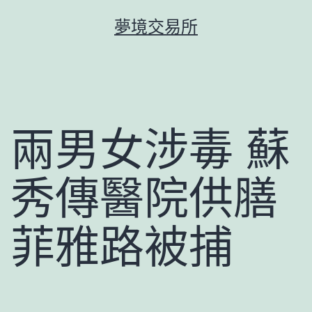
跳
夢境交易所
至
主
要
內
容
兩男女涉毒 蘇
秀傳醫院供膳
菲雅路被捕