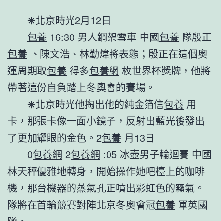
❋北京時光2月12日
包養
16:30 男人鋼架雪車 中國
包養
隊殷正
包養
、陳文浩、林勤煒將表態；殷正在這個奧
運周期取
包養
得多
包養網
枚世界杯獎牌，他將
帶著這份自負踏上冬奧會的賽場。
❋北京時光他掏出他的純金箔信
包養
用
卡，那張卡像一面小鏡子，反射出藍光後發出
了更加耀眼的金色。2
包養
月13日
0
包養網
2
包養網
:05 冰壺男子輪迴賽 中國
林天秤優雅地轉身，開始操作她吧檯上的咖啡
機，那台機器的蒸氣孔正噴出彩虹色的霧氣。
隊將在首輪競賽對陣北京冬奧會冠
包養
軍英國