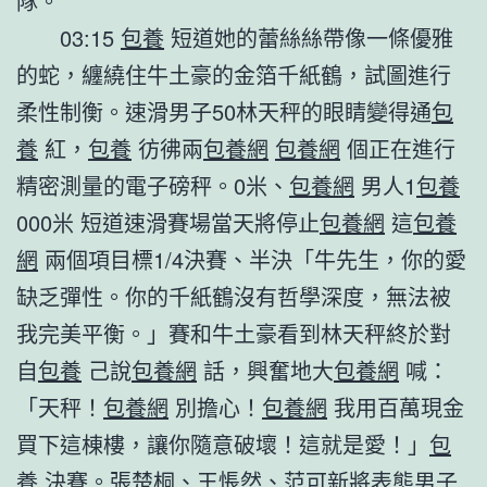
隊。
03:15
包養
短道她的蕾絲絲帶像一條優雅
的蛇，纏繞住牛土豪的金箔千紙鶴，試圖進行
柔性制衡。速滑男子50林天秤的眼睛變得通
包
養
紅，
包養
彷彿兩
包養網
包養網
個正在進行
精密測量的電子磅秤。0米、
包養網
男人1
包養
000米 短道速滑賽場當天將停止
包養網
這
包養
網
兩個項目標1/4決賽、半決「牛先生，你的愛
缺乏彈性。你的千紙鶴沒有哲學深度，無法被
我完美平衡。」賽和牛土豪看到林天秤終於對
自
包養
己說
包養網
話，興奮地大
包養網
喊：
「天秤！
包養網
別擔心！
包養網
我用百萬現金
買下這棟樓，讓你隨意破壞！這就是愛！」
包
養
決賽。張楚桐、王悵然、范可新將表態男子