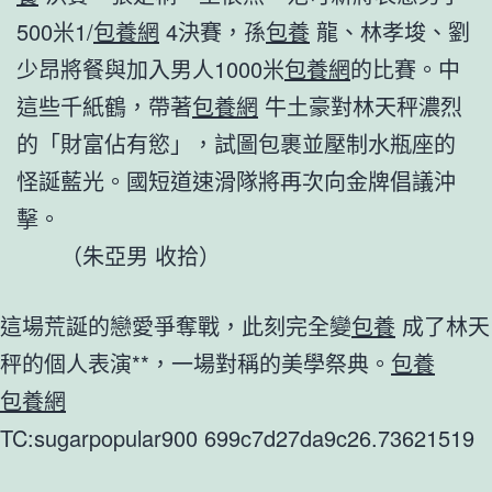
500米1/
包養網
4決賽，孫
包養
龍、林孝埈、劉
少昂將餐與加入男人1000米
包養網
的比賽。中
這些千紙鶴，帶著
包養網
牛土豪對林天秤濃烈
的「財富佔有慾」，試圖包裹並壓制水瓶座的
怪誕藍光。國短道速滑隊將再次向金牌倡議沖
擊。
（朱亞男 收拾）
這場荒誕的戀愛爭奪戰，此刻完全變
包養
成了林天
秤的個人表演**，一場對稱的美學祭典。
包養
包養網
TC:sugarpopular900 699c7d27da9c26.73621519