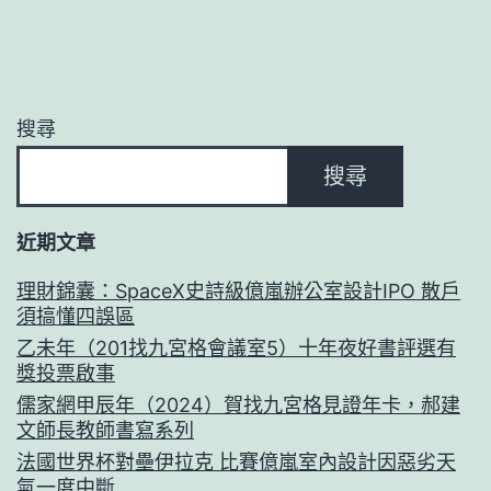
搜尋
搜尋
近期文章
理財錦囊：SpaceX史詩級億嵐辦公室設計IPO 散戶
須搞懂四誤區
乙未年（201找九宮格會議室5）十年夜好書評選有
獎投票啟事
儒家網甲辰年（2024）賀找九宮格見證年卡，郝建
文師長教師書寫系列
法國世界杯對壘伊拉克 比賽億嵐室內設計因惡劣天
氣一度中斷