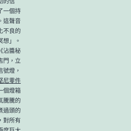
勁的信
了一個持
。這聲音
化不良的
冥想」。
《沾醬秘
店門，立
信號燈，
堅尼零件
一個燈箱
氣騰騰的
煮過頭的
，對所有
極度巨大