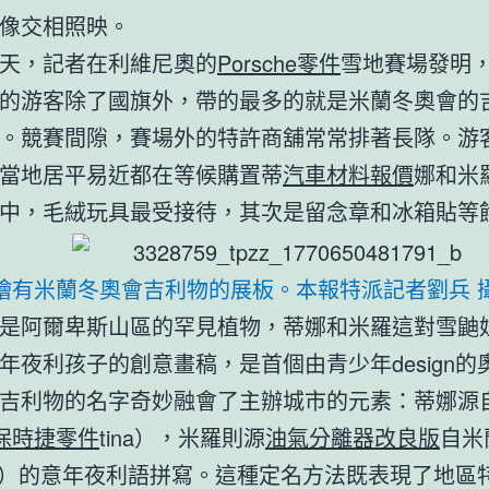
像交相照映。
天，記者在利維尼奧的
Porsche零件
雪地賽場發明
的游客除了國旗外，帶的最多的就是米蘭冬奧會的
。競賽間隙，賽場外的特許商舖常常排著長隊。游
當地居平易近都在等候購置蒂
汽車材料報價
娜和米
中，毛絨玩具最受接待，其次是留念章和冰箱貼等
繪有米蘭冬奧會吉利物的展板。本報特派記者劉兵 
是阿爾卑斯山區的罕見植物，蒂娜和米羅這對雪鼬
年夜利孩子的創意畫稿，是首個由青少年design的
吉利物的名字奇妙融會了主辦城市的元素：蒂娜源
保時捷零件
tina），米羅則源
油氣分離器改良版
自米
ano）的意年夜利語拼寫。這種定名方法既表現了地區