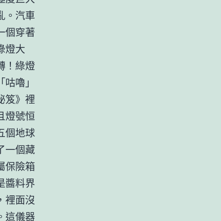
亂。汽車
一個穿著
綠燈大
轉！綠燈
「咕嚕」
秘笈》裡
且燈號恒
五個地球
了一個藏
屬保險箱
是醬料界
，裡面沒
。這儀器