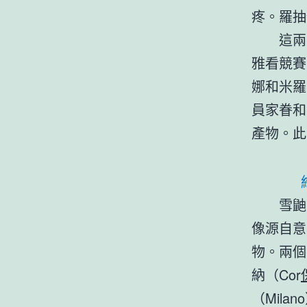
疼。羅抽
這兩
雅看競賽
娜和米羅
員家眷和
產物。此
雪鼬
像源自意
物。兩個
納（Cor
（Mil