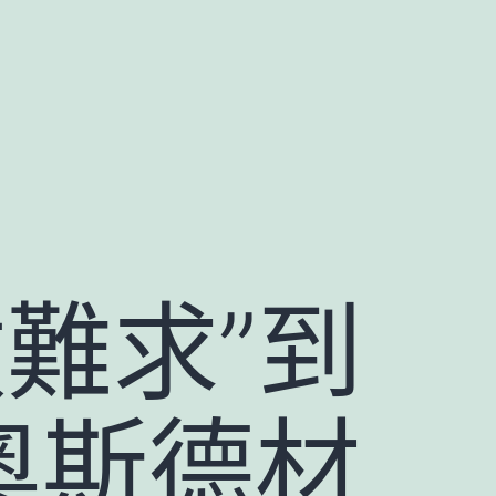
難求”到
R奧斯德材