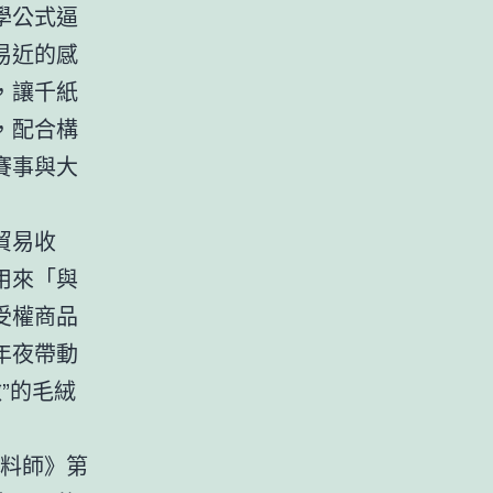
學公式逼
易近的感
，讓千紙
，配合構
賽事與大
貿易收
用來「與
受權商品
年夜帶動
墩”的毛絨
醬料師》第