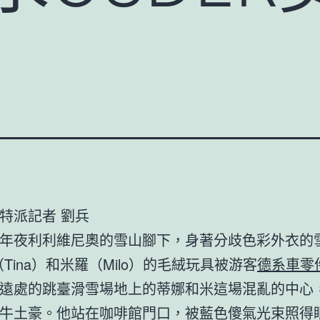
特派記者 劉兵
年夜利利維尼奧的雪山腳下，身著分歧色彩外衣的雪
（Tina）和米羅（Milo）的毛絨玩具被游客
德系車零
遠處的跳臺滑雪場地上的蒂娜和米這場混亂的中心
牛土豪。他站在咖啡館門口，被藍色傻氣光束照得