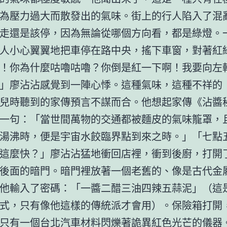
為壓力過大而散發出的氣味。街上的行人陷入了混
走還是該停，因為無論從哪個方向看，都是綠燈。
人小心翼翼地把車停在路中央，搖下車窗，對著紅
！你為什麼咕嚕咕嚕？你倒是紅一下啊！我要向左
」廖沾沾感覺到一陣心悸。這種氣味，這種不祥的
兒時聽到的家傳預言不謀而合。他想起家傳《沾醬
一句：「當世間萬物的交通都被麵皮的氣味籠罩，
湯沸時，便是宇宙水餃臨界點到來之時。」「七點
這麼快？」廖沾沾猛地衝回店裡，衝到後廚，打開
後面的暗門。暗門裡放著一個老舊的、像是古代金
他輸入了密碼：「一醬二醋三油四辣五蒜泥」（這
式，只有像他這樣的傳統派才會用）。保險箱打開
只有一個
台北汽車材料
閃爍著詭異紅色光芒的儀器