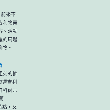
，前來不
吉利物蒂
客、活動
羅的周邊
飾物。
攝
姐弟的抽
奧運吉利
自科爾蒂
蘭
特點，又