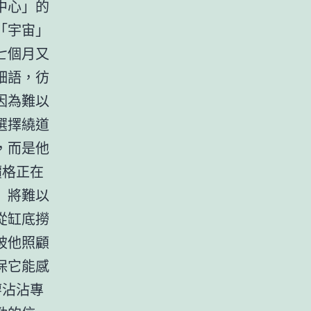
中心」的
「宇宙」
七個月又
細語，彷
因為難以
選擇繞道
，而是他
價格正在
」將難以
從缸底撈
被他照顧
保它能感
廖沾沾專