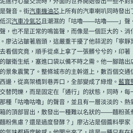
泥進行心靈交流時，外面的世界開始發出一些不對
是聲音。街
汽車機油芯
上所有的汽車喇叭同時發出
低沉
汽車冷氣芯
且潮濕的「咕嚕——咕嚕——」聲
聲，也不是正常的鳴笛聲，而像是一個巨大的、消
。廖沾沾皺著眉頭，這嚴重干擾了他蒜泥的「寧靜
去看個究竟，順手從桌上拿了一張髒兮兮的，印著
的皺衛生紙，塞進口袋以備不時之需。他一腳踏出
的景象震驚了。整條城市的主幹道上，數百個交通
西邊，從高架橋到巷弄口，全部變成了綠燈。
藍寶
交替閃爍，而是固定在「通行」的狀態，同時，每
那種「咕嚕咕嚕」的聲音，並且有一層淡淡的、熱
箱的頂部冒出，散發出一種難以名狀的——麵粉蒸
麵粉焦慮？還是過度發酵？」廖沾沾是個醬料學家
的氣味都極度敏感。他聞出來了，這是一種只有在