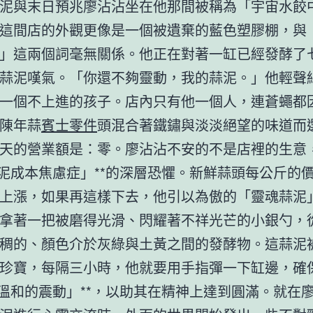
泥與末日預兆廖沾沾坐在他那間被稱為「宇宙水餃
這間店的外觀更像是一個被遺棄的藍色塑膠棚，與
」這兩個詞毫無關係。他正在對著一缸已經發酵了
蒜泥嘆氣。「你還不夠靈動，我的蒜泥。」他輕聲
一個不上進的孩子。店內只有他一個人，連蒼蠅都
陳年蒜
賓士零件
頭混合著鐵鏽與淡淡絕望的味道而
天的營業額是：零。廖沾沾不安的不是店裡的生意
蒜泥成本焦慮症」**的深層恐懼。新鮮蒜頭每公斤的
上漲，如果再這樣下去，他引以為傲的「靈魂蒜泥
拿著一把被磨得光滑、閃耀著不祥光芒的小銀勺，
稠的、顏色介於灰綠與土黃之間的發酵物。這蒜泥
珍寶，每隔三小時，他就要用手指彈一下缸邊，確
「溫和的震動」**，以助其在精神上達到圓滿。就在