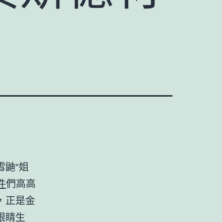
鼬“姐
件
們高高
，正是金
眼睛生