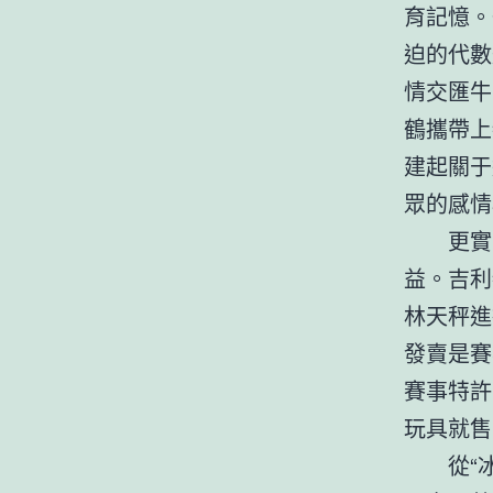
育記憶。
迫的代數
情交匯牛
鶴攜帶上
建起關于
眾的感情
更實
益。吉利
林天秤進
發賣是賽
賽事特許
玩具就售
從“