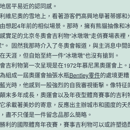
地居平易近的認同感。
利維尼奧的雪地上，看著游客們高興地舉著蒂娜和
由想起4年前的相似場景。那時，擁有熊貓抽像和
感實足的北京冬奧會吉利物“冰墩墩”走俏賽場表裡
求”。 固然我那時介入了冬奧會報道，與主消息中間
在天涯，但自始至終一件“冰墩墩”也沒有搶到。
會吉利物第一次呈現是在1972年慕尼黑奧運會上。
為組成一屆奧運會抽張水瓶
Bentley零件
的處境更糟
藍光時，他感到一股強烈的自我審視衝擊。像特征
顛末多年成長，奧運會以及年夜型體育賽事的吉利
它承載著美妙的寄意，反應出主辦城市和國度的天
，盡不只僅是一件留念品那么簡略。
勝利的國際體育年夜賽，賽事吉利物可以或許塑造