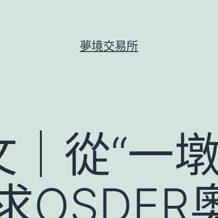
夢境交易所
｜從“一墩
求OSDE