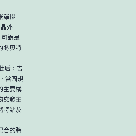
米羅攝
冰晶外
，可謂是
的冬奧特
此后，吉
，當圓規
的主要構
物愈發主
然特點及
配合的體