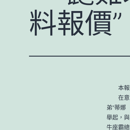
料報價”
本報
在意
弟”蒂娜
舉起，與
牛座霸總