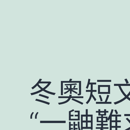
跳
至
主
要
內
容
冬奧短文
“一鼬難