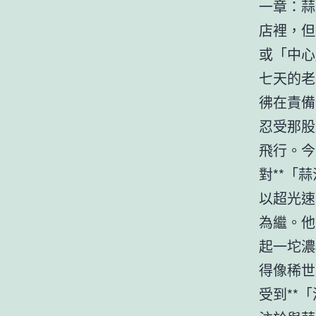
一章：蒜
店裡，但
或「中心
七天的老
彿在責備
忍受那股
飛行。今
對**「
以超光速
為繼。他
起一坨濃
得像稀世
受到**