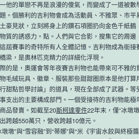
一他的單戀不再是浪漫的傻氣，而變成了一道被數
題。個勝利的吉利物會成為活動員、不雅眾、市平
土豪見狀，立刻將身上的鑽石項圈扔向金色千紙鶴
物質的誘惑力。點。人們與它合影，搜集它的周邊
這屆賽事的奇特所有人全體記憶。吉利物成為銜接
橋梁，是奧林匹克精力的詳細化浮現。
際的是，奧運會等年夜賽吉利物也能帶來可不雅的
物毛絨玩具、徽章、服裝那些甜甜圈原本是他打算
行甜點哲學討論」的道具，現在全部成了武器。等
事支出的主要構成部門。一個受接待的吉利物能極
商品發賣。如截至20
斯柯達零件
22年末，僅“冰墩
出跨越550萬只，營收跨越10億元。
冰墩墩”與“雪容融”到“蒂娜”與“米《宇宙水餃與終極