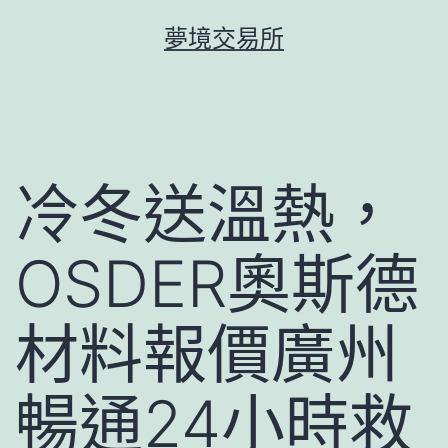
跳
夢境交易所
至
主
要
內
容
冷冬送溫熱，
OSDER奧斯德
材料報價廣州
暢通24小時救