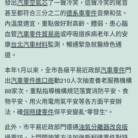
發出
汽車空氣芯
了一聲冷笑，這聲冷笑的尾音
甚至都符合三分之二的
德系車零件
音樂和弦。
內溫度適宜，重點做好對高齡、體弱、患心腦
血管
汽車零件貿易商
或呼吸道疾病老年人的安
康
台北汽車材料
監測，暢通緊急就醫綠色通
道。
本年1月以來，全市各級平易近政部
汽車零件
門
出
汽車零件進口商
動210人次抽查養老服務機構
88家次，重點指導機構規范落實消防平安、食
物平安、用火用電用氣平安等各方面平安辦
法，確
保時捷零件
保平安變亂“零發生”。
此外，市平易近政部門還通
油氣分離器改良版
過電訪、上門問詢等方法加強
斯柯達零件
對特