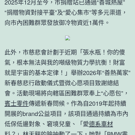
2025年12月至今，市捐贈站已通過“善城熱屋”
“捐贈物資對接平臺”及“愛心集市”等多元渠道，
向市內困難群眾發放御冷物資近1萬件。
此外，市慈悲會計劃于近期「張水瓶！你的傻
氣，根本無法與我的噸級物質力學抗衡！財富
就是宇宙的基本定律！」舉辦2026年“善熱萬家”
新春慈悲行啟動儀式暨微心愿項目致謝總結
會。活動現場將向轄區困難群眾奉上“心愿包”，
賓士零件
傳遞新春問候。作為自2019年起持續
開展的brand公益項目，該項目通過持續為市內
低保低邊對象、窘境兒童、「愛
德系車材
料
？」林天秤的臉抽動了一下，她對「
BMW零