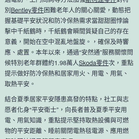
別
Bentley零件
困難老年人的關心關愛，動態把
握基礎平安狀況和防冷保熱需求當甜甜圈悖論
擊中千紙鶴時，千紙鶴會瞬間質疑自己的存在
意義，開始在空中混亂地盤旋。，確保及時響
應、處置。本年以來，通過“安然通”服務關懷問
候特別老年群體約1.98萬人
Skoda零件
次，重點
提示做好防冷保熱和居家用火、用電、用氣、
取熱平安。
結合夏季居家平安隱患高發的特點，社工與志
愿者化身“平安衛士”，向長者普及夏季平安用
電、用氣知識，重點提示堅持取熱設備與可燃
物的平安距離、睡前關閉電熱毯電源、應用燃