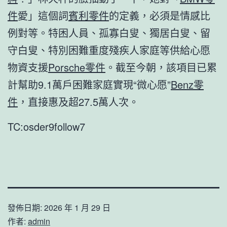
件
愛」這個詞
賓利零件
的定義，必須是情感比
例對等。特困人員、孤寡白叟、獨居白叟、留
守白叟、特別困難重度殘疾人家庭等供給心愿
物資支援
Porsche零件
。截至今朝，該項目已累
計幫助9.1萬戶困難家庭實現“微心愿”
Benz零
件
，直接惠及超27.5萬人次。
TC:osder9follow7
發佈日期:
2026 年 1 月 29 日
作者:
admin