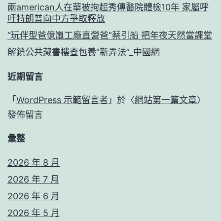
兩american人在華被拘超秀傳醫院體檢10年 家屬呼
吁特朗普向中方爭取釋放
“玩伴型爸億嵐工廠直營爸”蔡引船 把年夜天然當課堂
解鎖公共藏書樓查包養“新弄法”_中國網
近期留言
「
WordPress 示範留言者
」於〈
網站第一篇文章
〉
發佈留言
彙整
2026 年 8 月
2026 年 7 月
2026 年 6 月
2026 年 5 月