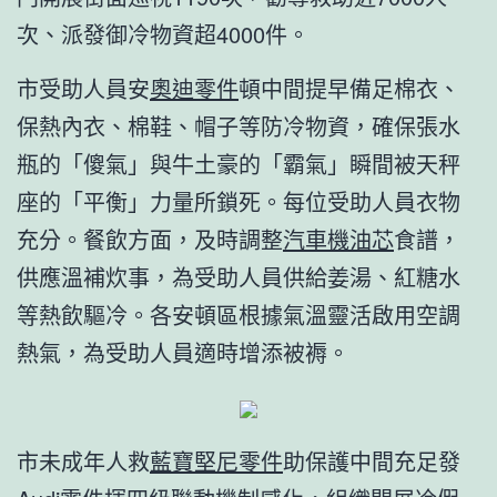
次、派發御冷物資超4000件。
市受助人員安
奧迪零件
頓中間提早備足棉衣、
保熱內衣、棉鞋、帽子等防冷物資，確保張水
瓶的「傻氣」與牛土豪的「霸氣」瞬間被天秤
座的「平衡」力量所鎖死。每位受助人員衣物
充分。餐飲方面，及時調整
汽車機油芯
食譜，
供應溫補炊事，為受助人員供給姜湯、紅糖水
等熱飲驅冷。各安頓區根據氣溫靈活啟用空調
熱氣，為受助人員適時增添被褥。
市未成年人救
藍寶堅尼零件
助保護中間充足發