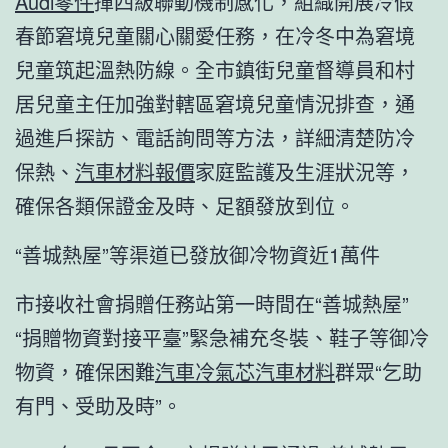
Audi零件
揮四級聯動機制感化，組織開展冷假
春節窘境兒童關心關愛任務，在冷冬中為窘境
兒童筑起溫熱防線。全市鎮街兒童督導員和村
居兒童主任加強對轄區窘境兒童情況排查，通
過進戶探訪、電話詢問等方法，詳細清楚防冷
保熱、
汽車材料報價
家庭監護及生涯狀況等，
確保各類保證金及時、足額發放到位。
“善城熱屋”等渠道已發放御冷物資近1萬件
市接收社會捐贈任務站第一時間在“善城熱屋”
“捐贈物資對接平臺”緊急補充冬裝、鞋子等御冷
物資，確保困難
汽車冷氣芯
汽車材料
群眾“乞助
有門、受助及時”。