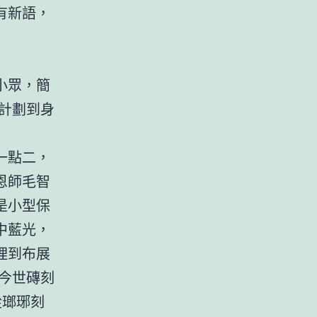
有新語，
小眾，簡
計劃到身
一點二，
恩師毛智
是小型保
中藍光，
理到布展
今世磚刻
從瑯琊刻