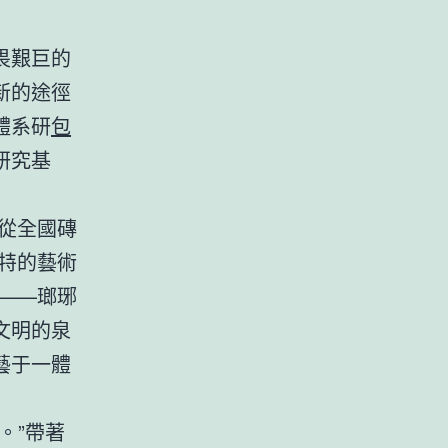
畏艱巨的
新的途徑
體系研
包
研究基
從全國磚
特的藝術
——瑯琊
文明的泉
藝于一體
。”帶著