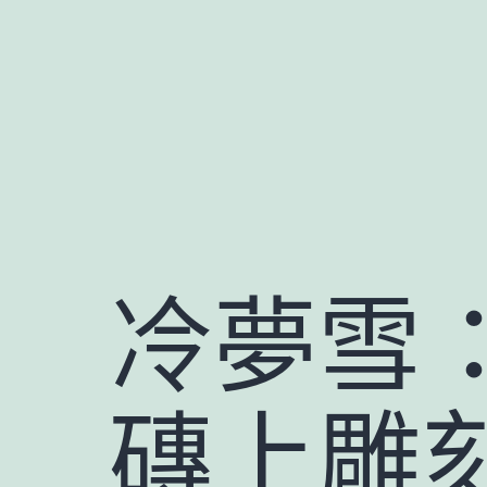
跳
至
主
要
內
容
冷夢雪
磚上雕刻