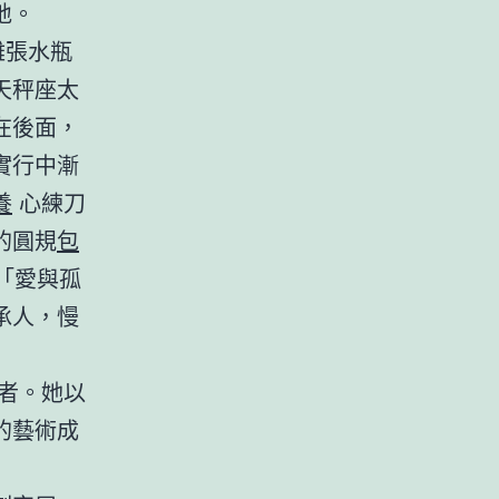
地。
難張水瓶
天秤座太
在後面，
實行中漸
養
心練刀
的圓規
包
「愛與孤
承人，慢
者。她以
的藝術成