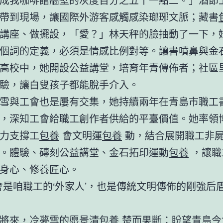
帶到現場，讓國際外游客感觸感染瑯琊文脈；藏書
講座、做擺設，「愛？」林天秤的臉抽動了一下，
個詞的定義，必須是情感比例對等。讓書噴鼻與金
高校中，她開設公益講堂，培育年青傳佈者；社區
驗，讓白叟孩子都能脫手介入。
雪與工會也是屢有交集，她持續兩年在青島市職工
，深知工會給職工創作者供給的平臺價值。她率領
力支撐工
包養
會文明運
包養
動，結合展開職工非
。體驗、磚刻公益講堂、金石拓印運動
包養
，讓職
身心、修養匠心。
會是咱職工的‘外家人’，也是傳統文明傳佈的剛強后
。
將來，冷夢雪的愿景清
包養
楚而果斷：盼望青島今