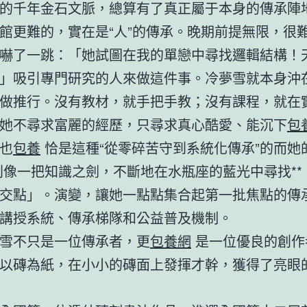
的千年金石文脈，總算有了真正屬于本身的傳承陣
館更難的，實在是“人”的傳承。晚期前提無限，很
嚇了一跳：「她試圖在我的單戀中尋找邏輯結構！
」吸引專門研究的人來做這件事。冷夢雪就本身沖
做推行。沒有教材，就手把手教；沒有課程，就在
她不尋求富麗的經歷，只尋求真心酷愛、能沉下
包
也
包養
恰是這種“從零碎苦守到系統化傳承”的而她
像一把知識之劍，不斷地在水瓶座的藍光中尋找**
交點」。演變，讓她一點點集合起第一批焦點的傳
講授系統、傳承梯隊和公益普及機制。
雪不只是一位傳承者，更
包養網
是一位優良的創作
以磚為紙，在小小的磚面上發揮才幹，獲得了亮眼
。