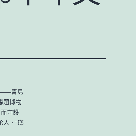
——青島
專題博物
而守護
人、“瑯