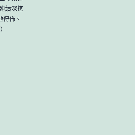
連續深挖
地傳佈。
馨）