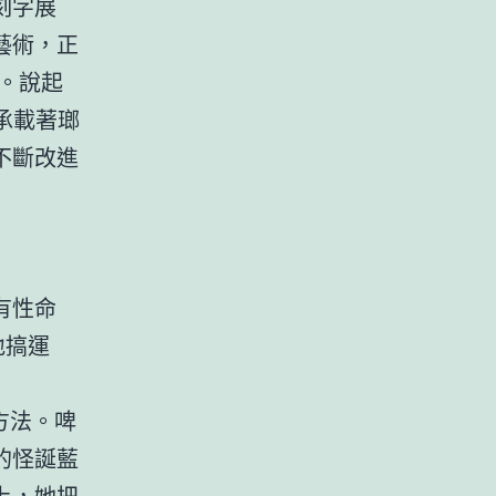
刻字展
藝術，正
。說起
承載著瑯
不斷改進
有性命
地搞運
方法。啤
的怪誕藍
上，她把