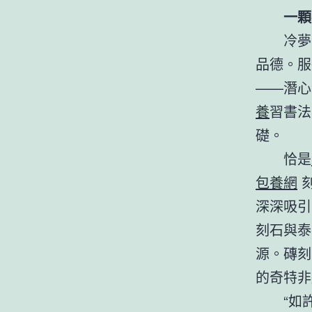
一顆
冷夢
品德。服
——潛心
養
習書法
礎。
恰是
包養網
刻
深深吸引
刻石與泰
源。磚刻
的奇特非
“如