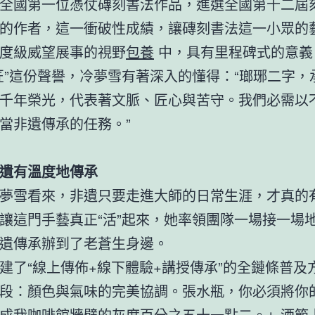
全國第一位憑仗磚刻書法作品，進選全國第十二屆
的作者，這一衝破性成績，讓磚刻書法這一小眾的
度級威望展事的視野
包養
中，具有里程碑式的意義
匠”這份聲譽，冷夢雪有著深入的懂得：“瑯琊二字，
千年榮光，代表著文脈、匠心與苦守。我們必需以
當非遺傳承的任務。”
遺有溫度地傳承
夢雪看來，非遺只要走進大師的日常生涯，才真的
讓這門手藝真正“活”起來，她率領團隊一場接一場
遺傳承辦到了老蒼生身邊。
建了“線上傳佈+線下體驗+講授傳承”的全鏈條普及
段：顏色與氣味的完美協調。張水瓶，你必須將你
成我咖啡館牆壁的灰度百分之五十一點二。」酒節