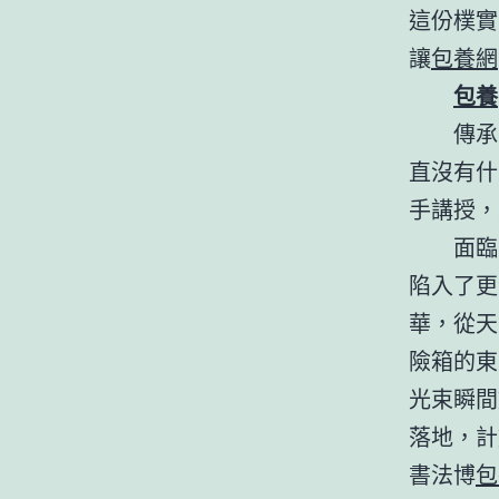
這份樸實
讓
包養網
包養
傳承
直沒有什
手講授，
面臨
陷入了更
華，從天
險箱的東
光束瞬間
落地，計
書法博
包