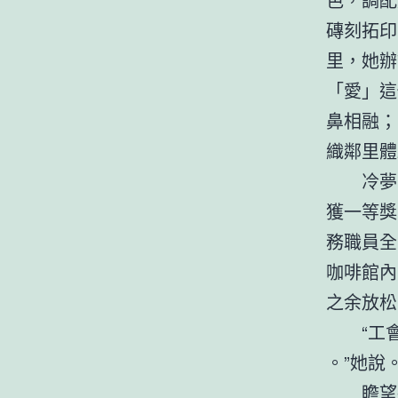
磚刻拓印
里，她辦
「愛」這
鼻相融；
織鄰里體
冷夢
獲一等獎
務職員全
咖啡館內
之余放松
“工
。”她說
瞻望