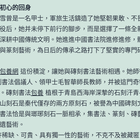
初心的回身
雪曾是一名甲士，軍旅生活鑄造了她堅韌果敢、不
役后，她并未停下前行的腳步，而是選擇了一條全
深耕中國傳統文明。她進進中國書法院進修進修，
與篆刻藝術，為日后的傳承之路打下了堅實的專門
包養網
這份積淀，讓她與磚刻書法藝術相遇。她師
書法倡議人、領甲士毛智華師長教師，并被這門奇
。磚刻書法
包養
植根于青島西海岸深摯的石刻汗青
山刻石是秦代僅存的兩方原刻石，被譽為中國碑刻
書法恰是與瑯琊刻石一脈相承，集書法、篆刻、磚
遺藝術。
許稀缺、可貴、具有獨一性的藝術，不克不及被藏匿