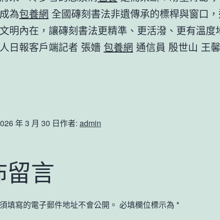
成為
包養網
全國磚刻書法非遺傳承的標桿與窗口，
文明內在，讓磚刻書法更精準、更活潑、更有溫度
人日報客戶端記者 張嬙
包養網
通信員 殷世山 王
026 年 3 月 30 日
作者:
admin
佈留言
須填寫的電子郵件地址不會公開。
必填欄位標示為
*