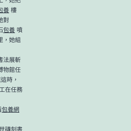
包養
樓
她對
石
包養
噴
里，她組
書法展斬
博物館任
屍這時，
工在任務
盾
包養網
世磚刻書