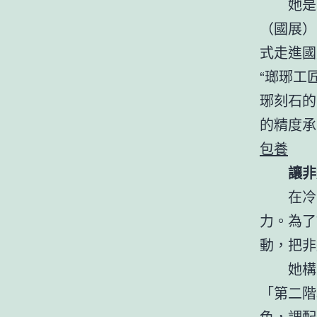
她是
（國展）
式走進國
“瑯琊工
琊刻石的
的精度承
包養
讓非
在冷
力。為了
動，把非
她構
「第二階
色，調配