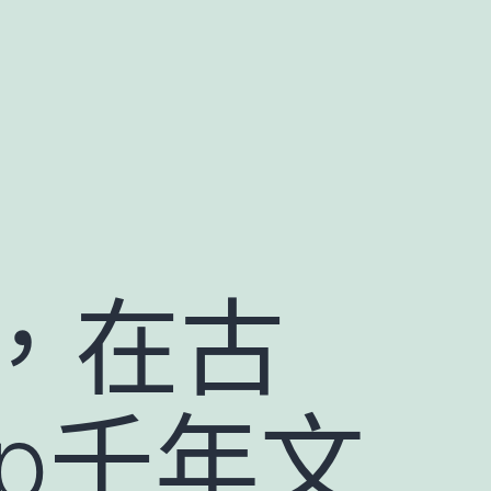
，在古
p千年文