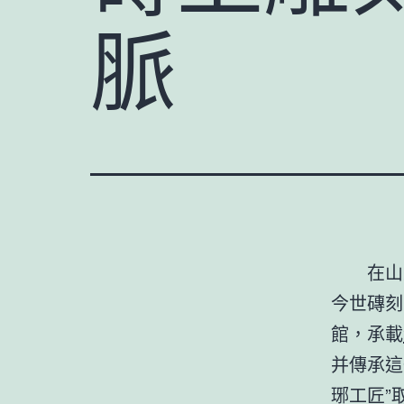
脈
在山
今世磚刻
館，承載
并傳承這
琊工匠”