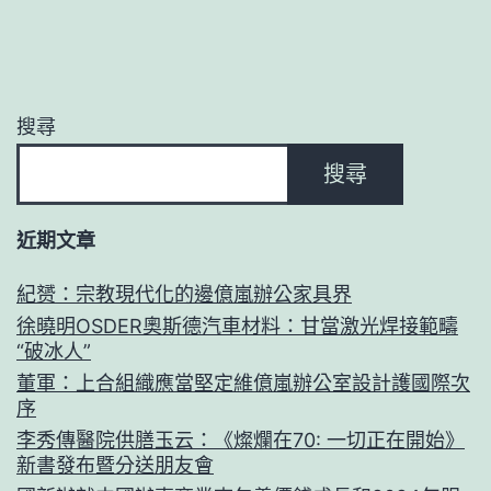
搜尋
搜尋
近期文章
紀赟：宗教現代化的邊億嵐辦公家具界
徐曉明OSDER奧斯德汽車材料：甘當激光焊接範疇
“破冰人”
董軍：上合組織應當堅定維億嵐辦公室設計護國際次
序
李秀傳醫院供膳玉云：《燦爛在70: 一切正在開始》
新書發布暨分送朋友會