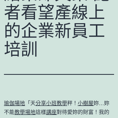
者看望產線上
的企業新員工
培訓
瑜伽場地
「天
分享
小班教學
秤！
小樹屋
妳…妳
不能
教學場地
這樣
講座
對待愛妳的財富！我的