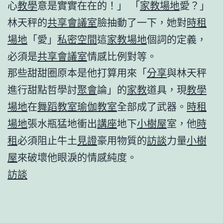
心
教學
意是實實在在的！」 「
家教場地
愛？」
林天秤的
共享會議室
臉抽動了一下，她對
時租
場地
「愛」
私密空間
這
家教場地
個詞的定義，
必須是
共享會議室
情感比例對等。
那些甜甜圈原本是他打算用來「
分享
與林天秤
進行甜點哲學討
聚會
論」的
家教
道具，現
教學
場地
在
舞蹈教室
瑜伽教室
全部成了武器。
時租
場地
張水瓶猛地衝出
講座
地下
小樹屋
室，他
時
租
必須阻止牛土
見證
豪用物質的
訪談
力量
小樹
屋
來破壞他眼淚的情感純度。
訪談