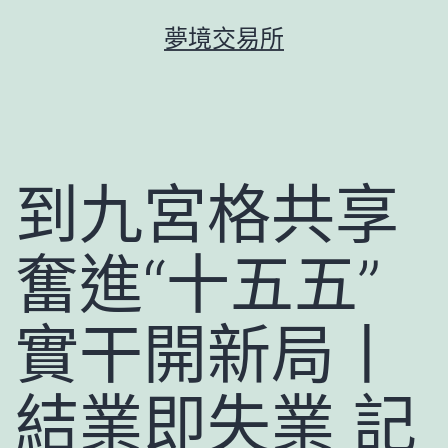
跳
夢境交易所
至
主
要
內
容
到九宮格共享
奮進“十五五”
實干開新局丨
結業即失業 記