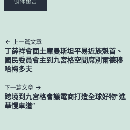
文
上一篇文章
丁薛祥會面土庫曼斯坦平易近族魁首、
章
國民委員會主到九宮格空間席別爾德穆
導
哈梅多夫
覽
下一篇文章
跨境到九宮格會議電商打造全球好物“進
華慢車道”