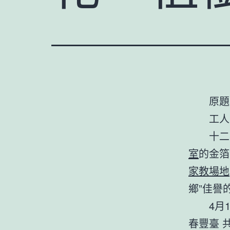
原題
工人
十二
室
的金箔
家教場地
鄉”佳譽
4月
春豐臺 