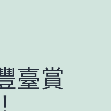
豐臺賞
！