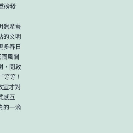
”重磅發
明遺產藝
點的文明
更多春日
逛國風闤
樹，開啟
「等等！
教室
才對
質感互
貴的一滴