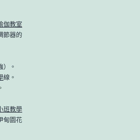
瑜伽教室
調節器的
強）。
學
線。
。
小班教學
伊甸園花