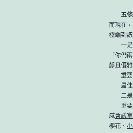
五條
而現在，
極端到讓
一是
「你們兩
靜且優雅
重要
最佳
二是
重要
感
會議室
櫻花、
小