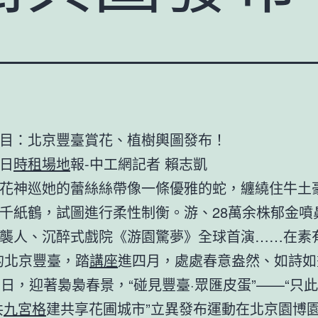
目：北京豐臺賞花、植樹輿圖發布！
日
時租場地
報-中工網記者 賴志凱
花神巡她的蕾絲絲帶像一條優雅的蛇，纏繞住牛土
千紙鶴，試圖進行柔性制衡。游、28萬余株郁金噴
襲人、沉醉式戲院《游園驚夢》全球首演……在素有
的北京豐臺，踏
講座
進四月，處處春意盎然、如詩如
1日，迎著裊裊春景，“碰見豐臺·眾匯皮蛋”——“只此
共
九宮格
建共享花圃城市”立異發布運動在北京園博園