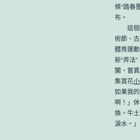
條“踏春
布。
這個
術節、古
體育運動
新“弄法
闠、嘗異
集賞花
小
如果我的
啊！」休
換。牛土
淚水。」