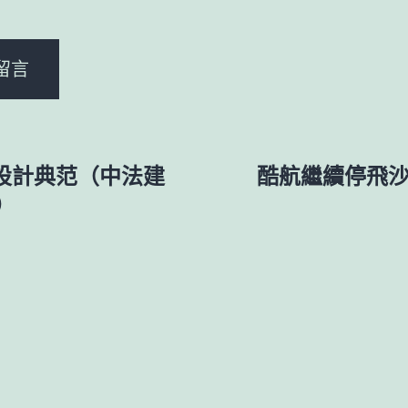
所設計典范（中法建
酷航繼續停飛沙
）