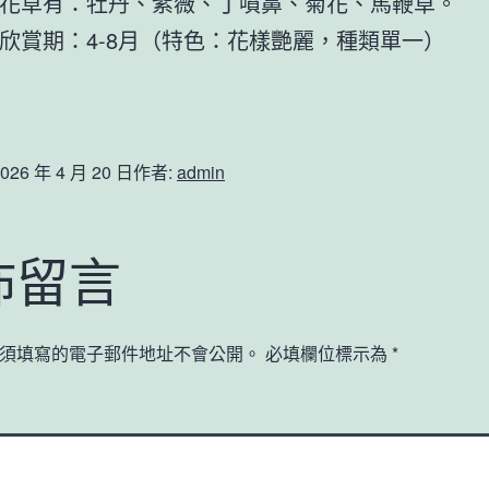
花草有：牡丹、紫薇、丁噴鼻、菊花、馬鞭草。
欣賞期：4-8月（特色：花樣艷麗，種類單一）
026 年 4 月 20 日
作者:
admin
佈留言
須填寫的電子郵件地址不會公開。
必填欄位標示為
*