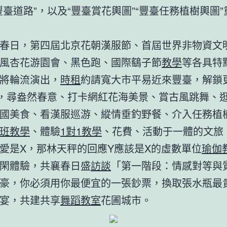
豐臺道路”，以及“豐臺賞花輿圖”“豐臺任務植樹輿圖
春日，第四屆北京花朝漢服節、首屆世界非物資文
風杏花游園會、黑色跑、國際鷂子節
教學
等各具特
將輪流演出，
時租
約請寬大市平易近來豐臺，解鎖
”，尋盎然春意、打卡網紅花海美景、賞古風跳舞、
國美食、看漢服巡游、縱情垂釣野餐、介入任務植
班教學
、體驗
1對1教學
、花費、活動于一體的文旅
愛是X，那林天秤的回應Y應該是X的虛數單位
瑜伽
閑體驗，共襄春日盛
訪談
「第一階段：情感對等與
豪，你必須用你最便宜的一張鈔票，換取張水瓶最
宴，共建共享
舞蹈教室
花圃城市。