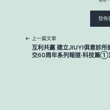
文
上一篇文章
互利共贏 建立JIUYI俱意診
章
交60周年系列報道·科技篇①
導
覽