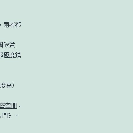
，兩者都
園欣賞
那極度鎮
度高）
密空間
，
入門》。