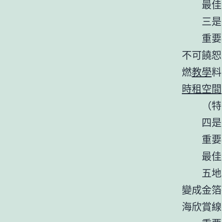
最佳
三是
重要
不可饒恕
燃
教學
料
時租空間
（特
四是
重要
最佳
五地
變成金箔
海欣賞線