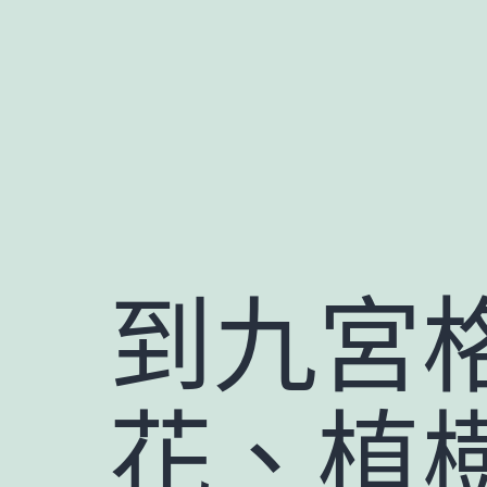
跳
至
主
要
內
容
到九宮
花、植