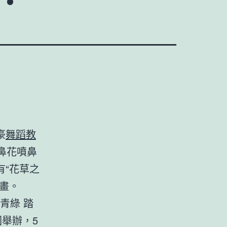
豪
舞蹈教
鼻花噴鼻
“花草之
畫。
青綠 踏
舉辦，5