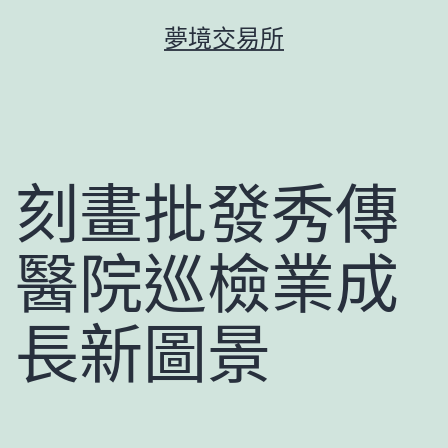
跳
夢境交易所
至
主
要
內
容
刻畫批發秀傳
醫院巡檢業成
長新圖景