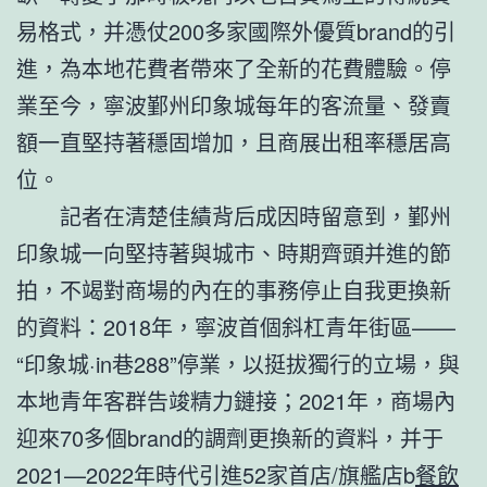
易格式，并憑仗200多家國際外優質brand的引
進，為本地花費者帶來了全新的花費體驗。停
業至今，寧波鄞州印象城每年的客流量、發賣
額一直堅持著穩固增加，且商展出租率穩居高
位。
記者在清楚佳績背后成因時留意到，鄞州
印象城一向堅持著與城市、時期齊頭并進的節
拍，不竭對商場的內在的事務停止自我更換新
的資料：2018年，寧波首個斜杠青年街區——
“印象城·in巷288”停業，以挺拔獨行的立場，與
本地青年客群告竣精力鏈接；2021年，商場內
迎來70多個brand的調劑更換新的資料，并于
2021—2022年時代引進52家首店/旗艦店b
餐飲