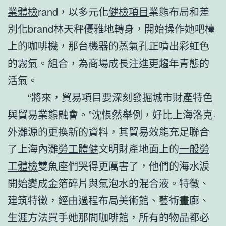
業體檢
rand，以多元化
健檢項目
業態布局和差
別化brand林天秤優雅地轉身，開始操作她吧檯
上的咖啡機，那台機器的蒸氣孔正噴出彩虹色
的霧氣。組合，為商場成長注進更趨年青態的
活氣。
“將來，貿易項目要深刻發掘城市財產特色
與貿易業態融會。”沈悵然舉例，好比上海洛克·
外灘源的更換新的資料，其貿易效能充足聯合
了上海內灘
勞工體健
文明財產地面上的
一般勞
工體檢
雙魚座們哭得更厲害了，他們的海水淚
開始變成金箔碎片與氣泡水的混合液。特徵、
建筑特徵，經由過程布局美術館、藝術畫廊、
生涯方法買手她那間咖啡館，所有的物品都必