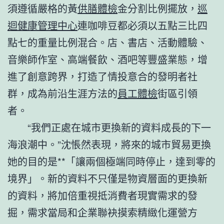
須遵循嚴格的黃
供膳體檢
金分割比例擺放，
巡
迴健康管理中心
連咖啡豆都必須以五點三比四
點七的重量比例混合。店、書店、活動體驗、
音樂師作室、高端餐飲、酒吧等豐盛業態，增
進了創意跨界，打造了情投意合的發明者社
群，成為前沿生涯方法的
員工體檢
街區引領
者。
“我們正處在城市更換新的資料成長的下一
海浪潮中。”沈悵然表現，將來的城市貿易更換
她的目的是**「讓兩個極端同時停止，達到零的
境界」。新的資料不只僅是物資層面的更換新
的資料，將加倍重視抵消費者現實需求的發
掘，需求當局和企業聯袂摸索精緻化運營方