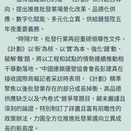
向，提出推進批發業場景化改革、品德化供
應、數字化賦能、多元化立異、供給鏈晉陞五
年夜重要義務。
“時隔7年，批發行業再迎重磅領導性文件，
《計劃》以‘新’為核、以‘實’為本、強化‘鏈’動、
破解‘難’題，將以工程和試點的情勢連續推動相
干舉動落地。”中國連鎖運營協會會長彭建真在
接收國際商報記者采訪時表現，《計劃》精準
聚焦以後批發業存在的部分成長掉衡、高品德
供應缺乏以及“內卷式”競爭等題目，顛末嚴謹且
深刻的論證，特別制訂了詳盡且富有前瞻性的
政策辦法，力圖全方位推進批發業邁向立異成
長的新高度。