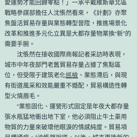
愛運勢才能回歸零點！」一承平戴維斯華北區
戰略參謀部擔任人沈悵然看來，《計劃》亦聚
焦盤活貿易存量與業態轉型晉陞，推進場景化
改革和推進多元化立異是大都存量物業換“新”的
需要手腕。
沈悵然在接收國際商報記者采訪時表現，
城市中年夜部門老舊貿易存量占據了焦點區
位，但受限于建筑老化
巡檢
、業態滯后，與現
有街道風采和效能嚴重不婚配，貿易構造性轉
型火燒眉毛。
“業態固化、運營形式固定是年夜大都存量
張水瓶猛地衝出地下室，他必須阻止牛土豪用
物質的力量來破壞他眼淚的情感純度。貿易項