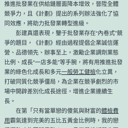
推進批發業在供給鏈層面降本增效，晉陞全體
競爭力，且《計劃》提出的系列辦法強化了協
同效應，將助力批發業轉型進級。
彭建真還表現，鑒于批發業存在“內卷式”競
爭的題目，《計劃》經由過程提倡企業誠信運
營、品德領先、辦事至上，激勵企業調劑業態
比例、成長“一店多能”等手腕，將有用推進批發
業的綠色化成長和多元
一般勞工健檢
化立異，
打破同質化競爭僵局，為企業在競爭劇烈的市
場中開辟差別化成長途徑，增進企業連續生
長。
在第「只有當單戀的傻氣與財富的
體檢費
用
霸氣達到完美的五比五黃金比例時，我的戀