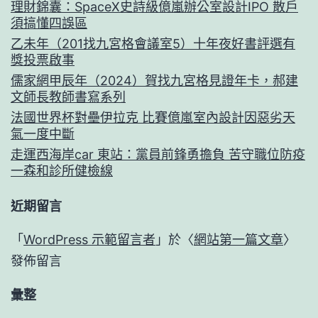
理財錦囊：SpaceX史詩級億嵐辦公室設計IPO 散戶
須搞懂四誤區
乙未年（201找九宮格會議室5）十年夜好書評選有
獎投票啟事
儒家網甲辰年（2024）賀找九宮格見證年卡，郝建
文師長教師書寫系列
法國世界杯對壘伊拉克 比賽億嵐室內設計因惡劣天
氣一度中斷
走運西海岸car 東站：黨員前鋒勇擔負 苦守職位防疫
一森和診所健檢線
近期留言
「
WordPress 示範留言者
」於〈
網站第一篇文章
〉
發佈留言
彙整