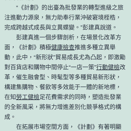
“《計劃》的出臺為批發業的轉型進級之旅
注進動力源泉，無力助奉行業沖破窘境桎梏，
完成跨越式成長與立異蝶變。”彭建真說道。
彭建真進一個步驟剖析，在場景化改革方
面，《計劃》積極
健康檢查
推進多種立異舉
動，此中，“新形狀”貿易成長尤為凸起，即激勵
對百貨店和購物中間停止“一店一策”
行動健檢
改
革，催生融會型、時髦型等多種貿易新形狀，
構建集購物、餐飲等多效能于一體的新地標，
在知
勞工健檢
足花費需求的同時，塑造批發業
的全新風采，將無力增進差別化競爭格式的構
成。
在拓展市場空間方面，《計劃》有著明顯