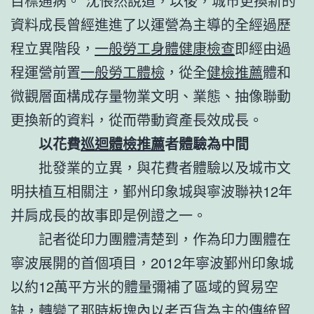
目標通病。”沈悵然說道，以後，城市更換新的
資料成長曾經進進了以運營為主導的全經過歷
程立異階段，
一般勞工身體健康檢查
即經由過
程運營前置
一般勞工體檢
，從全
健檢推薦
體和
微觀層面構成存量物業文明、業態、抽像聯動
更換新的資料，從而帶動資產長效成長。
以花費
巡迴體檢推薦
者體驗為中間
批發業的立異，與花費者體驗以及城市文
明扶植互相關注，鄞州印象城與寧波聯袂12年
并肩成長的故事即是例證之一。
記者從印力團體清楚到，作為印力團體在
寧波展開的首個項目，2012年寧波鄞州印象城
以約12萬平方米的體量彌補了區域的貿易空
缺，轉變了那時板塊內以老百貨為主的傳統貿