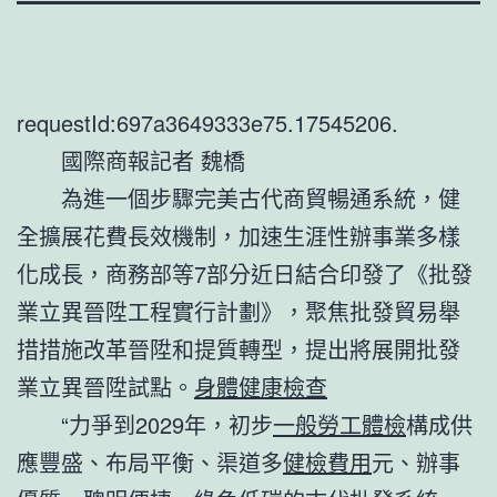
requestId:697a3649333e75.17545206.
國際商報記者 魏橋
為進一個步驟完美古代商貿暢通系統，健
全擴展花費長效機制，加速生涯性辦事業多樣
化成長，商務部等7部分近日結合印發了《批發
業立異晉陞工程實行計劃》，聚焦批發貿易舉
措措施改革晉陞和提質轉型，提出將展開批發
業立異晉陞試點。
身體健康檢查
“力爭到2029年，初步
一般勞工體檢
構成供
應豐盛、布局平衡、渠道多
健檢費用
元、辦事