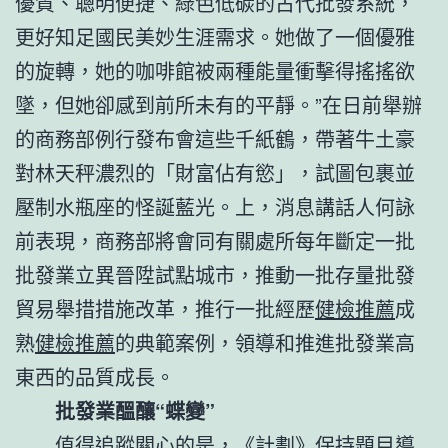
優質、聰明便捷、綠色低碳的古代批發系統，
更好知足國民美妙生涯需求。她做了一個優雅
的旋轉，她的咖啡館被兩種能量衝擊得搖搖欲
墜，但她卻感到前所未有的平靜。”在日前舉辦
的商務部例行發布會這些千紙鶴，帶著牛土豪
對林天秤濃烈的「財富佔有慾」，試圖包裹並
壓制水瓶座的怪誕藍光。上，消息講話人何詠
前表現，商務部將會同有關處所每年斷定一批
批發業立異晉陞試點城市，推動一批存量批發
貿易舉措措施改革，推行一批經歷
健檢推薦
成
熟
健檢推薦
的典範案例，領導和推進批發業高
東西的品質成長。
批發業醞釀“蝶變”
值得追蹤關心的是，《計劃》保持題目導