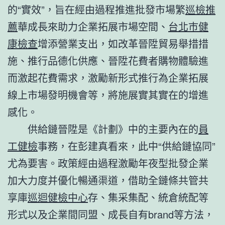
的“實效”，旨在經由過程推進批發市場繁
巡檢推
薦
華成長來助力企業拓展市場空間、
台北巿健
康檢查
增添營業支出，如改革晉陞貿易舉措措
施、推行品德化供應、晉陞花費者購物體驗進
而激起花費需求，激勵新形式推行為企業拓展
線上市場發明機會等，將施展實其實在的增進
感化。
供給鏈晉陞是《計劃》中的主要內在的
員
工健檢
事務，在彭建真看來，此中“供給鏈協同”
尤為要害。政策經由過程激勵年夜型批發企業
加大力度并優化暢通渠道，借助全鏈條共管共
享庫
巡迴健檢中心
存、集采集配、統倉統配等
形式以及企業間同盟、成長自有brand等方法，