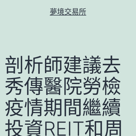
跳
夢境交易所
至
主
要
內
容
剖析師建議去
秀傳醫院勞檢
疫情期間繼續
投資REIT和周