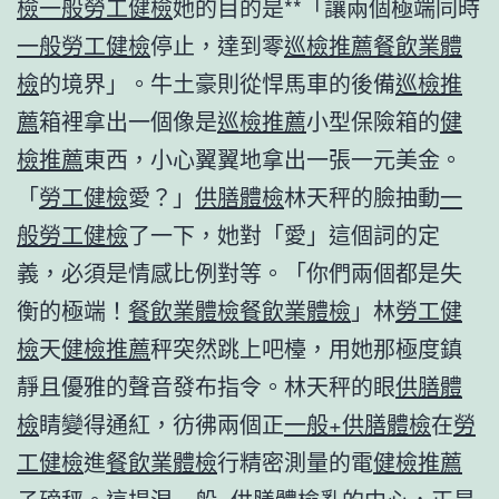
檢
一般勞工健檢
她的目的是**「讓兩個極端同時
一般勞工健檢
停止，達到零
巡檢推薦
餐飲業體
檢
的境界」。牛土豪則從悍馬車的後備
巡檢推
薦
箱裡拿出一個像是
巡檢推薦
小型保險箱的
健
檢推薦
東西，小心翼翼地拿出一張一元美金。
「
勞工健檢
愛？」
供膳體檢
林天秤的臉抽動
一
般勞工健檢
了一下，她對「愛」這個詞的定
義，必須是情感比例對等。「你們兩個都是失
衡的極端！
餐飲業體檢
餐飲業體檢
」林
勞工健
檢
天
健檢推薦
秤突然跳上吧檯，用她那極度鎮
靜且優雅的聲音發布指令。林天秤的眼
供膳體
檢
睛變得通紅，彷彿兩個正
一般+供膳體檢
在
勞
工健檢
進
餐飲業體檢
行精密測量的電
健檢推薦