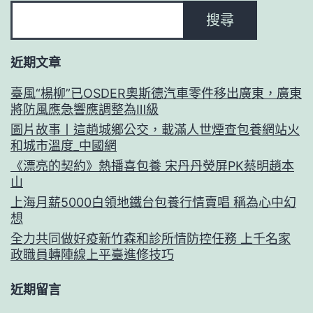
搜尋
近期文章
臺風“楊柳”已OSDER奧斯德汽車零件移出廣東，廣東
將防風應急響應調整為Ⅲ級
圖片故事丨這趟城鄉公交，載滿人世煙查包養網站火
和城市溫度_中國網
《漂亮的契約》熱播喜包養 宋丹丹熒屏PK蔡明趙本
山
上海月薪5000白領地鐵台包養行情賣唱 稱為心中幻
想
全力共同做好疫新竹森和診所情防控任務 上千名家
政職員轉陣線上平臺進修技巧
近期留言