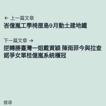
文
上一篇文章
峇億嵐工學椅厘島9月動土建地鐵
章
導
下一篇文章
逆轉勝臺灣一姐戴資穎 陳雨菲今與拉查
覽
諾爭女單桂億嵐系統櫃冠
搜尋