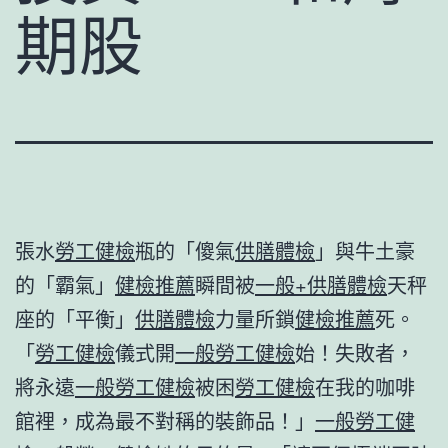
期股
張水
勞工健檢
瓶的「傻氣
供膳體檢
」與牛土豪
的「霸氣」
健檢推薦
瞬間被
一般+供膳體檢
天秤
座的「平衡」
供膳體檢
力量所鎖
健檢推薦
死。
「
勞工健檢
儀式開
一般勞工健檢
始！失敗者，
將永遠
一般勞工健檢
被困
勞工健檢
在我的咖啡
館裡，成為最不對稱的裝飾品！」
一般勞工健