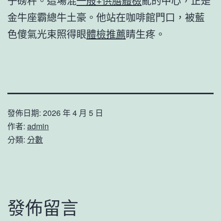
子磅秤。這場混
一般+供膳體檢
亂的中心，正是
金牛座霸總牛土豪。他站在咖啡館門口，被藍
色傻氣光束照得眼
體檢推薦
睛生疼。
發佈日期:
2026 年 4 月 5 日
作者:
admin
分類:
分數
發佈留言