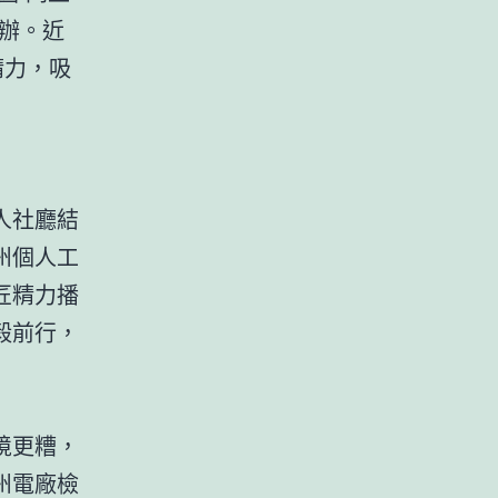
辦。近
精力，吸
人社廳結
州個人工
匠精力播
毅前行，
境更糟，
州電廠檢