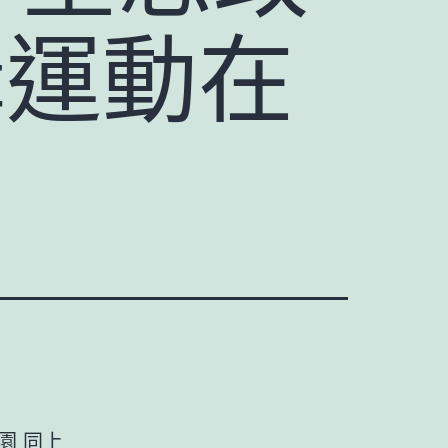
講運動在
園 同上