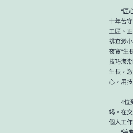
“匠
十年苦守
工匠、正
排查渺小
夜賽”生
技巧海潮
生長，激
心，用技
4位
竭。在交
個人工作
“這