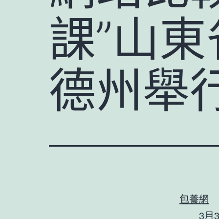
課”山
德州舉
包養網
3月