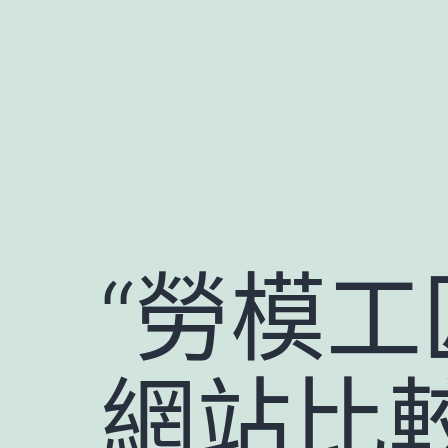
跳
至
主
要
內
容
“勞模工
網站比較