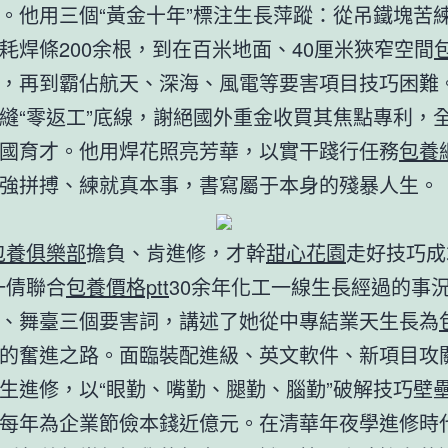
。他用三個“黃金十年”標注生長萍蹤：從吊鐵塊苦
耗焊條200余根，到在百米地面、40厘米狹窄空間
，再到霸佔航天、深海、風電等要害項目技巧困難
縫“零返工”底線，謝絕國外重金收買其焦點專利，
國育才。他用焊花照亮芳華，以實干踐行任務
包養
強拼搏、練就真本事，書寫屬于本身的殘暴人生。
包養俱樂部
擔負、肯進修，才幹
甜心花園
走好技巧成
一倩聯合
包養價格ptt
30余年化工一線生長經過的事
、舞臺三個要害詞，講述了她從中專結業天生長為
的奮進之路。面臨裝配進級、英文軟件、新項目攻
生進修，以“眼勤、嘴勤、腿勤、腦勤”破解技巧壁
每年為企業節儉本錢近億元。在清華年夜學進修時