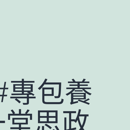
#專包養
一堂思政