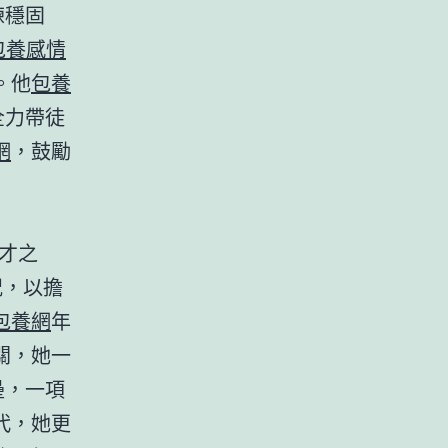
練穩固
包養感情
。他
包養
全力帶徒
網
，鼓勵
才之
況，以擔
包養網
年
關，她一
壘，一項
代，她更