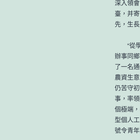
深入領會
臺，并寄
先，生長
“從
辦事同鄉
了一名通
農資生意
仍苦守初
事，率領
個極端，
型個人工
號令青年