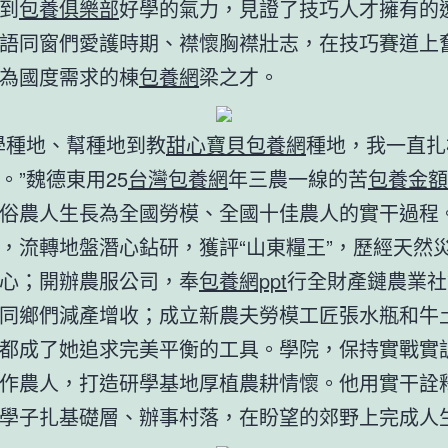
到
包養俱樂部
好學的氣力，見證了技巧人才擁有的
語同窗們愛護時期、襟懷胸襟壯志，在技巧賽道上
為國度需求的棟
包養網
梁之才。
學種地、幫種地到教
甜心寶貝包養網
種地，我一直扎
。”魏德東用25
台灣包養網
年三農一線的苦
包養金額
俗農人生長為全國勞模、全國十佳農人的實干過程
，流轉地盤潛心鉆研，獲評“山東糧王”，歷經天然
心；開辦農服公司，奉
包養網ppt
行全財產鏈農業社
同鄉們減產增收；成立新農夫勞模工匠張水瓶和牛
都成了她追求完美平衡的工具。學院，保持實戰實
作農人，打造研學基地厚植農耕情懷。他用實干詮
學子扎基礎層、辦事村落，在盼望的郊野上完成人