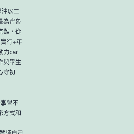
鄭沖以二
長為齊魯
克難，從
+實行+年
力car
作與畢生
心守初
場掌聲不
修方式和
質疑自己