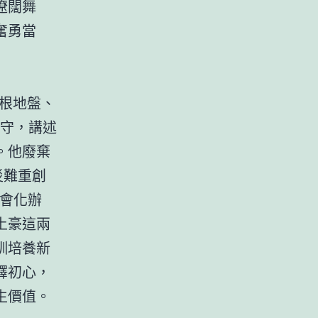
遼闊舞
奮勇當
根地盤、
守，講述
。他廢棄
災難重創
會化辦
土豪這兩
訓培養新
釋初心，
生價值。