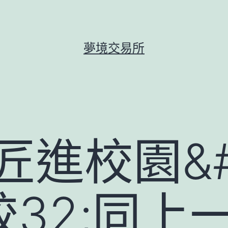
夢境交易所
匠進校園&
32;同上