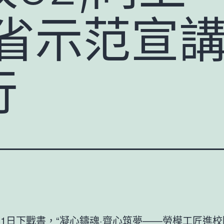
東省示范宣
行
31日下戰書，“凝心鑄魂·齊心筑夢——勞模工匠進校