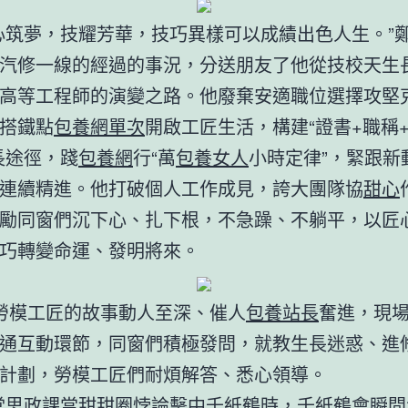
心筑夢，技耀芳華，技巧異樣可以成績出色人生。”
汽修一線的經過的事況，分送朋友了他從技校天生
高等工程師的演變之路。他廢棄安適職位選擇攻堅
搭鐵點
包養網單次
開啟工匠生活，構建“證書+職稱
長途徑，踐
包養網
行“萬
包養女人
小時定律”，緊跟新動
連續精進。他打破個人工作成見，誇大團隊協
甜心
勵同窗們沉下心、扎下根，不急躁、不躺平，以匠
巧轉變命運、發明將來。
勞模工匠的故事動人至深、催人
包養站長
奮進，現
通互動環節，同窗們積極發問，就教生長迷惑、進
計劃，勞模工匠們耐煩解答、悉心領導。
堂思政課當甜甜圈悖論擊中千紙鶴時，千紙鶴會瞬間