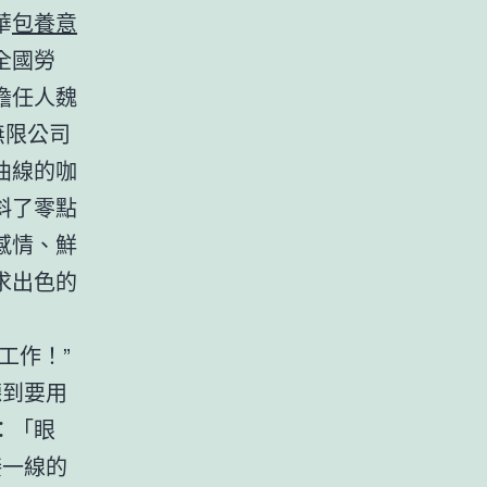
華
包養意
全國勞
擔任人魏
無限公司
曲線的咖
斜了零點
感情、鮮
求出色的
工作！”
聽到要用
：「眼
接一線的