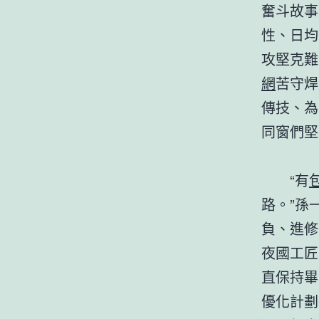
奮斗故事
性、日均
攻堅克難
網
苦守焊
傳技、為
同窗們堅
“有
路。”孫
負、進修
夜國工匠
直保持畢
優化計劃