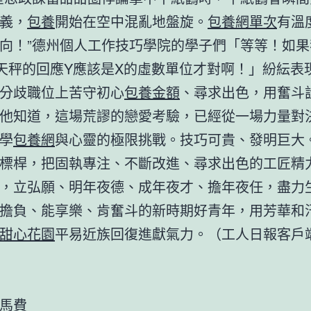
義，
包養
開始在空中混亂地盤旋。
包養網單次
有溫
向！”德州個人工作技巧學院的學子們「等等！如果
天秤的回應Y應該是X的虛數單位才對啊！」紛紜表
分歧職位上苦守初心
包養金額
、尋求出色，用奮斗
他知道，這場荒謬的戀愛考驗，已經從一場力量對
學
包養網
與心靈的極限挑戰。技巧可貴、發明巨大
標桿，把固執專注、不斷改進、尋求出色的工匠精
，立弘願、明年夜德、成年夜才、擔年夜任，盡力
擔負、能享樂、肯奮斗的新時期好青年，用芳華和
甜心花園
平易近族回復進獻氣力。（工人日報客戶端
馬費