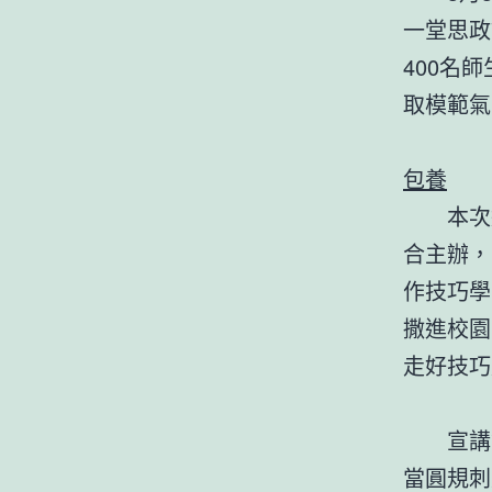
一堂思政
400名
取模範氣
包養
本次
合主辦，
作技巧學
撒進校園
走好技巧
宣講
當圓規刺