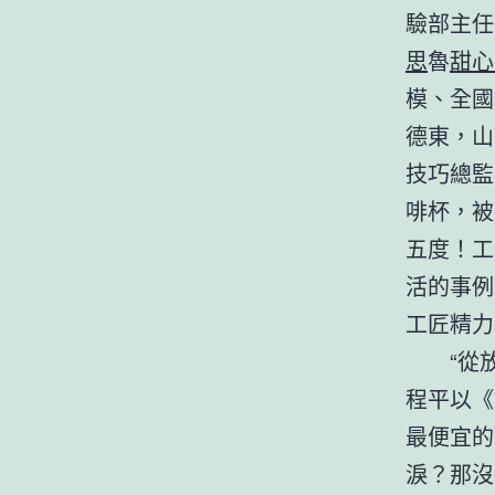
驗部主任
思
魯
甜心
模、全國
德東，山
技巧總監
啡杯，被
五度！工
活的事例
工匠精力
“從
程平以《
最便宜的
淚？那沒