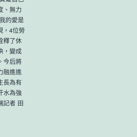
度、無力
我的愛是
現，4位勞
詮釋了休
決，變成
。今后將
力融進進
生長為有
汗水為強
記者 田