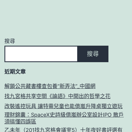
搜尋
搜尋
近期文章
解鎖公共藏書樓查包養“新弄法”_中國網
找九宮格共享空間《論語》中開出的哲學之花
改裝遙控玩具 讓特需兒童也能億嵐升降桌獨立遊玩
理財錦囊：SpaceX史詩級億嵐辦公室設計IPO 散戶
須搞懂四誤區
乙未年（201找九宮格會議室5）十年夜好書評選有