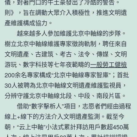
儀，對著門口的牛土豪發出了冷酷的警告。
則》，旨在調動大眾介入積極性，推進文明遺
產維護構成協力。
越來越多人參加維護北京中軸線的步隊。
樹立北京中軸線維護專家徵詢軌制，聘任來自
文明遺產、古建筑、考古、法令、傳媒、文明
游玩、數字科技等七年夜範疇的
一般勞工健檢
200余名專家構成“北京中軸線專家智庫”；首批
30人被聘為北京中軸線文明遺產維護監視員，
分辨守護北京中軸線北段、中段、南段片區。
借助“數字擊柝人”項目，志愿者們經由過程
線上+線下的方法介入文明遺產監測。截至今
朝，“云上中軸”小法式累計拜訪用戶數超450萬