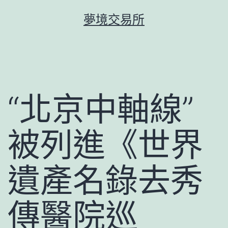
跳
夢境交易所
至
主
要
內
容
“北京中軸線”
被列進《世界
遺產名錄去秀
傳醫院巡