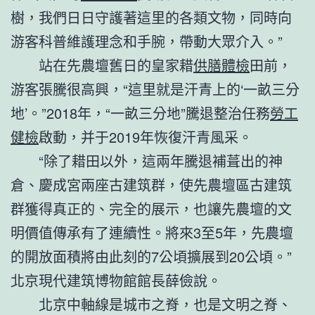
樹，我們日日守護著這里的各類文物，同時向
游客科普維護理念和手腕，帶動大眾介入。”
站在先農壇舊日的皇家耤
供膳體檢
田前，
游客張騰很高興，“這里就是汗青上的‘一畝三分
地’。”2018年，“一畝三分地”騰退整治任務
勞工
健檢
啟動，并于2019年恢復汗青風采。
“除了耤田以外，這兩年騰退補葺出的神
倉、慶成宮兩座古建筑群，使先農壇區古建筑
群獲得真正的、完全的展示，也讓先農壇的文
明價值傳承有了連續性。將來3至5年，先農壇
的開放面積將由此刻的7公頃擴展到20公頃。”
北京現代建筑博物館館長薛儉說。
北京中軸線是城市之脊，也是文明之脊、