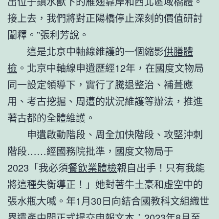
出位于鎮水獸下的雁翅靠岸和西北區域橋體。
接上去，我們將對正陽橋停止深刻的價值研討
闡釋。”張利芳說。
這是北京中軸線維護的一個縮影
供膳體
檢
。北京中軸線申遺歷經12年，在國度文物局
同一設定領導下，實行了騰退整治、補葺應
用、考古挖掘、周遭的狀況維護等辦法，推進
著古都的全體維護。
申遺啟動階段、周全加快階段、攻堅沖刺
階段……經國務院批準，國度文物局于
2023「我必須
餐飲業體檢
親自出手！只有我能
將這種失衡導正！」她對著牛土豪和虛空中的
張水瓶大喊。年1月30日向結合國教科文組織世
界遺產中間正式提交申報文本；2023年8月至