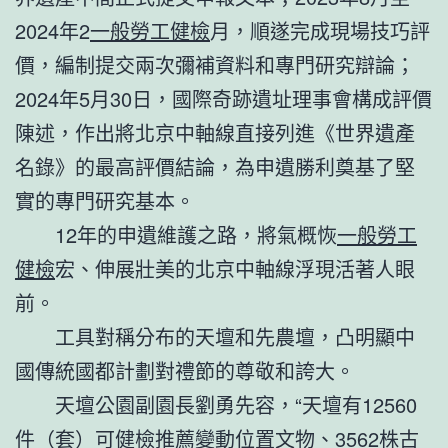
2024年2
一般勞工健檢
月，順遂完成現場技巧評
價，編制提交兩次彌補資料和專門研究辯論；
2024年5月30日，國際奇跡遺址理事會構成評價
陳述，作出將北京中軸線直接列進《世界遺產
名錄》的最高評價結論，為申遺勝利奠基了堅
實的專門研究基本。
12年的申遺維護之路，將氣概恢
一般勞工
健檢
宏、伸展壯美的北京中軸線浮現活著人眼
前。
工具對稱分布的天壇和先農壇，凸明顯中
國傳統國都計劃對禮節的尊敬和誇大。
天壇公園副園長劉勇先容，“天壇有12560
件（套）可
健檢推薦
變動位置文物、3562株古