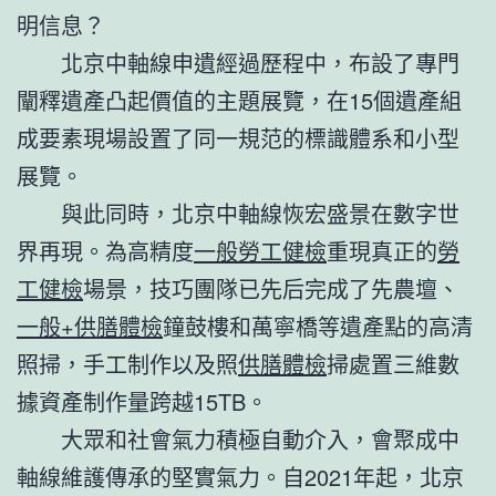
明信息？
北京中軸線申遺經過歷程中，布設了專門
闡釋遺產凸起價值的主題展覽，在15個遺產組
成要素現場設置了同一規范的標識體系和小型
展覽。
與此同時，北京中軸線恢宏盛景在數字世
界再現。為高精度
一般勞工健檢
重現真正的
勞
工健檢
場景，技巧團隊已先后完成了先農壇、
一般+供膳體檢
鐘鼓樓和萬寧橋等遺產點的高清
照掃，手工制作以及照
供膳體檢
掃處置三維數
據資產制作量跨越15TB。
大眾和社會氣力積極自動介入，會聚成中
軸線維護傳承的堅實氣力。自2021年起，北京