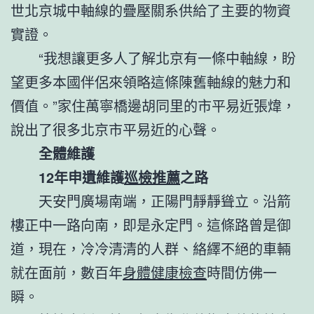
世北京城中軸線的疊壓關系供給了主要的物資
實證。
“我想讓更多人了解北京有一條中軸線，盼
望更多本國伴侶來領略這條陳舊軸線的魅力和
價值。”家住萬寧橋邊胡同里的市平易近張煒，
說出了很多北京市平易近的心聲。
全體維護
12年申遺維護
巡檢推薦
之路
天安門廣場南端，正陽門靜靜聳立。沿箭
樓正中一路向南，即是永定門。這條路曾是御
道，現在，冷冷清清的人群、絡繹不絕的車輛
就在面前，數百年
身體健康檢查
時間仿佛一
瞬。