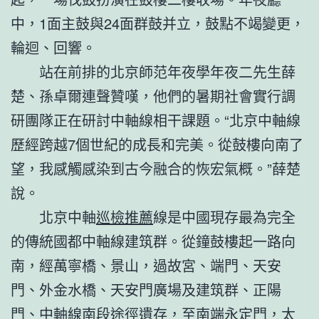
中，1面主鼓與24面群鼓并立，鼓點不竭變更，
輪迴、回響。
站在前排的北京師范年夜學年夜二先生薛
楚、孫卓爾連聲贊嘆，他們的暑期社會實行調
研團隊正在研討中軸線相干課題。“北京中軸線
歷經跨越7個世紀的成長和完美。從鼓樓向南了
望，我感觸感染到古今融合的恢宏氣概。”薛楚
說。
北京中軸
巡檢推薦
線是中國現存最為完全
的傳統國都中軸線建筑群。從鐘鼓樓起一路向
南，經萬寧橋、景山，過故宮、端門、天安
門、外金水橋、天安門廣場及建筑群、正陽
門、中軸線南段途徑遺存，至南端永定門，太