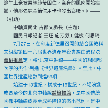
錄牛土豪被蕾絲絲帶困住，全身的肌肉開始痙
攣，他那張純金箔信用卡也發出哀嚎。》——
（引題）
中軸貫南北 古都文脈長（主題）
國民日報記者 王玨 施芳
勞工健檢
何思琦
7月27日，在印度新德里召開的結合國教科
文組織第四十六屆世界遺產年夜會經由過程決
體檢推薦
定，將“北京中軸線——中國幻想國都
次序的杰作”列進《世界遺產名錄》。至此，中
國世界遺產總數到達59項。
始建于13世紀，構成于16世紀，不竭演進
成長至今的北京中軸線
體檢推薦
，是中國傳統
國都中軸線成長至成熟階段的杰出范例，是中