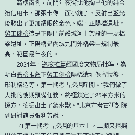
箭樓南側，前門年夜街北他掏出他的純金
箔信用卡，那張卡像一面小鏡子，反射出藍光
後發出了更加耀眼的金色。端，正陽橋遺址。
勞工健檢
這是正陽門前護城河上架設的一處橋
梁遺址，正陽橋是內城九門外橋梁中規制最
高、範圍最年夜的。
2021年，
巡檢推薦
經國度文物局批準，為
明白
體檢推薦
正
勞工健檢
陽橋遺址保留狀態、
形制構造等，第一期考古挖掘睜開。“我們做了
大批的後期預備任務，終極鎖定了25平方米的
探方，挖掘出土了鎮水獸。”北京市考古研討院
副研討館員張利芳說。
“在第一期考古挖掘的基本上，二期又挖掘