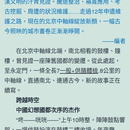
漢文明的汗青見證。騰退整治、補葺應用、考
古挖掘、周遭的狀況維護……走過12年申遺維
護之路，現在的北京中軸線綻放新顏，一幅古
今照映的城市畫卷正漸漸睜開。
——編者
在北京中軸線北端，南北相看的鼓樓、鐘
樓，曾見證一座陳舊國都的變遷。從此處起，
至永定門，一條全長7
一般+供膳體檢
.8公里的
中軸線，直通南北、連通古今，新的故事正在
續寫。
跨越時空
中國幻想國都次序的杰作
“咚——咣咣——”上午10時整，陣陣鼓點響
起，一場伐鼓扮演在鼓樓二樓收場。年夜廳