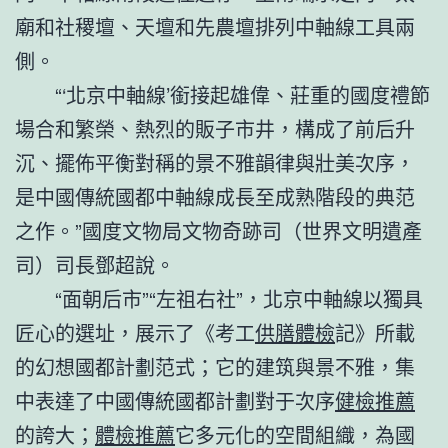
廟和社稷壇、天壇和先農壇排列中軸線工具兩
側。
“‘北京中軸線’銜接起雄偉、莊重的國度禮節
場合和繁榮、熱烈的販子市井，構成了前后升
沉、擺佈平衡對稱的景不雅韻律與壯美次序，
是中國傳統國都中軸線成長至成熟階段的典范
之作。”國度文物局文物奇跡司（世界文明遺產
司）司長鄧超說。
“面朝后市”“左祖右社”，北京中軸線以獨具
匠心的選址，展示了《考工
供膳體檢
記》所載
的幻想國都計劃范式；它的建筑與景不雅，集
中表達了中國傳統國都計劃對于次序
健檢推薦
的誇大；
體檢推薦
它多元化的空間組織，為國