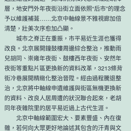
層，地安門外年夜街沿街立面依照“后市”的理念
予以維護補葺……北京中軸線景不雅視廊加倍
清楚，壯美次序愈加凸顯。
城市之脊正在重振，市平易近生涯也獲得
改良。北京展開鐘鼓樓周邊綜合整治，推動雨
兒胡同、崇雍年夜街、鼓樓西年夜街、安然年
夜街等重點片區更換新的資料改革，3213條背
街冷巷展開精緻化整治晉陞。經由過程騰退整
治，北京將中軸線申遺維護與街區無機更換新
的資料、改良人居周遭的狀況聯合起來，老胡
同年夜雜院里的居平易近過上古代生涯。
北京中軸線範圍宏大、要素豐盛、內在復
雜，若何向大眾更好地論述其包含的汗青與文