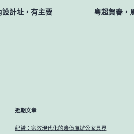
室內設計址，有主要
粵超賀春，馬
近期文章
紀赟：宗教現代化的邊億嵐辦公家具界