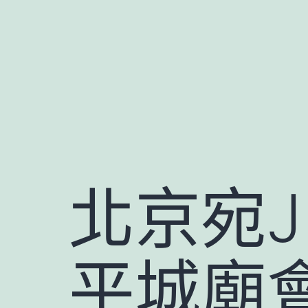
跳
至
主
要
內
容
北京宛J
平城廟