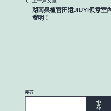
文
上一篇文章
湖南桑植官田遺JIUYI俱意
章
發明！
導
覽
搜尋
搜
尋