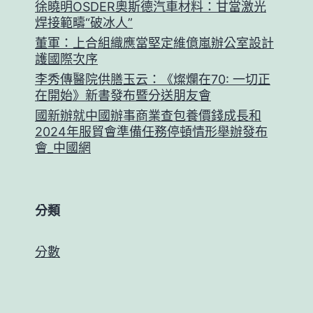
徐曉明OSDER奧斯德汽車材料：甘當激光
焊接範疇“破冰人”
董軍：上合組織應當堅定維億嵐辦公室設計
護國際次序
李秀傳醫院供膳玉云：《燦爛在70: 一切正
在開始》新書發布暨分送朋友會
國新辦就中國辦事商業查包養價錢成長和
2024年服貿會準備任務停頓情形舉辦發布
會_中國網
分類
分數