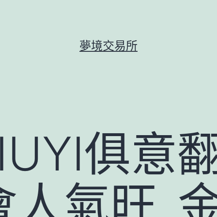
夢境交易所
IUYI俱意
會人氣旺_