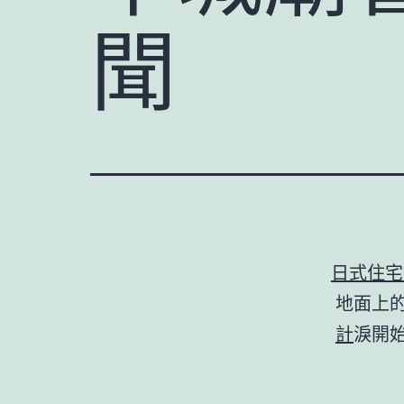
聞
日式住宅
地面上
計
淚開