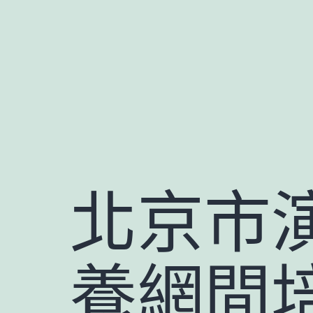
跳
至
主
要
內
容
北京市
養網間