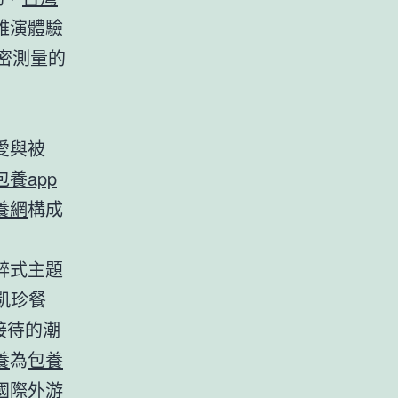
雅演體驗
密測量的
愛與被
包養app
養網
構成
醉式主題
凱珍餐
接待的潮
養
為
包養
國際外游