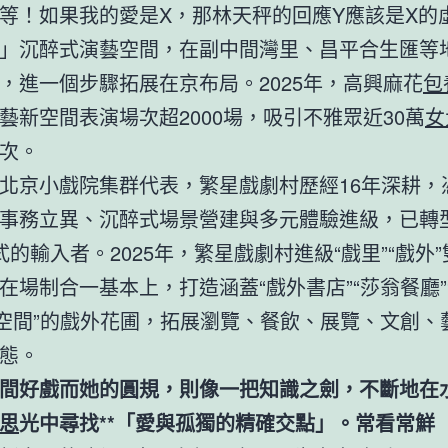
等！如果我的愛是X，那林天秤的回應Y應該是X的
」沉醉式演藝空間，在副中間灣里、昌平合生匯等
，進一個步驟拓展在京布局。2025年，高興麻花
包
藝新空間表演場次超2000場，吸引不雅眾近30萬
女
次。
北京小戲院集群代表，繁星戲劇村歷經16年深耕，
事務立異、沉醉式場景營建與多元體驗進級，已轉
d形式的輸入者。2025年，繁星戲劇村進級“戲里”“戲外
在場制合一基本上，打造涵蓋“戲外書店”“莎翁餐廳”
外空間”的戲外花圃，拓展瀏覽、餐飲、展覽、文創、
態。
間好戲而她的圓規，則像一把知識之劍，不斷地在
思
光中尋找**「愛與孤獨的精確交點」。常看常鮮