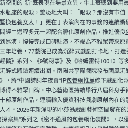
新空間的“新”既表現在場景立異，牛土豪聽到要用
水瓶座的眼淚，驚恐地大叫：「眼淚？那沒有市值
墅換
包養女人
！」更在于表演內在的事務的連續衝
間經由過程多元一起配合孵化原創作品，推進優良
到巡演，慢慢完成口碑駐演，不竭為不雅眾帶來原
三年培養，77戲院已成為沉醉式戲劇打卡地，打造
趕鵝》系列、《9號秘事》及《哈姆雷特1001》等
沉醉式體驗連續出圈。南陽共享際戲院發布國風沉
》，將“中國詩詞年夜會”IP
包養網推薦
線下戲劇化
博得不雅眾口碑。中心藝術區持續舉行八屆科身手
十部原創作品，連續輸入優質科技戲劇原創內在的
人才。2025年新涌現的小莎翁戲劇藝術空間發布
翁探案集”系列之《密不通風的
包養網
化裝間》，以