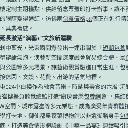
樓定制主題糕點、供給留念票蓋印打卡辦事，讓不
的眼睛變得通紅，彷彿兩
包養價格ptt
個正在進行精
。具典禮感。
延長激活“演藝+”文旅新體驗
刺中藍光，光束瞬間爆發出一連串關於「
短期包養
學辯論氣泡。演藝新空間深度融會貿易綜合體、景
與公園等多元場景，讓藝術觀賞融進日常生涯，
包
接休閑、文娛、花費、出游的活氣地標。
屯024小白樓作為融會音樂、時髦與美食的六層“沉
由崔健擔負聽覺總監打造“廚房音樂
包養網
會”，集結
OW空間、城市露臺等多元業態，成為廣受年青群體
學打卡地。御仙都皇家菜博物館以非遺御膳身手
包
底，打造美食情形體驗劇《中華一品宴》連續吸引