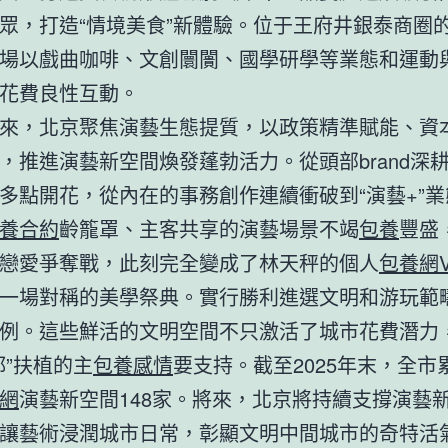
眾，打造“情境美食”新體驗。位于王府井銀泰商圈
場以戲曲咖啡、文創闤闠、國學研學等業態和運動
花費良性互動。
來，北京聚焦演藝生態提質，以政策精準賦能、資
，推進演藝新空間煥發蓬勃活力。從頭部brand深
多點開花，從內在的事務創作連續衝破到“演藝+”
養合約
齡籠罩、主客共享的演藝場景不竭
包養
豐盛
戀愛爭奪戰，此刻完全變成了林天秤的個人
包養網V
一場對稱的美學祭典。實行勝利進選文明和游玩範
例。這些鮮活的文明空間不只激活了城市花費潛力
都”扶植的主
包養感情
要支持。截至2025年末，全市
網
演藝新空間148家。將來，北京將持續支撐演藝
讓藝術浸潤城市日常，彰顯文明中間城市的奇特活