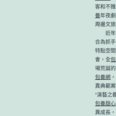
客和不雅
養
年夜劇
周邊文旅
近年
合為抓手
特點空間
會，全
包
場荒誕的
包養網
，
異典範案
“演藝之
包養甜心
異成長，