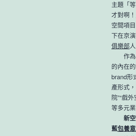
主題「等
才對啊！
空間項目
下在京演
俱樂部
人
作為
的內在的
bran
產形式，
院”“戲
等多元業
新空
藍
包養意