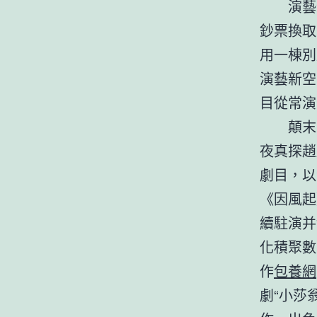
演藝
鈔票換取
用一棟別
演藝新空
目從常演
顛末
夜真探趙
劇目，以
《因風起
續駐演并
化積聚數
作
包養網
劇“小莎