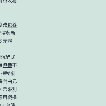
時也收獲
度改
包養
”演藝新
多元體
進沉醉式
讓
包養
不
，探秘劇
將戲曲元
，帶來別
應用戲樓
動，
台灣