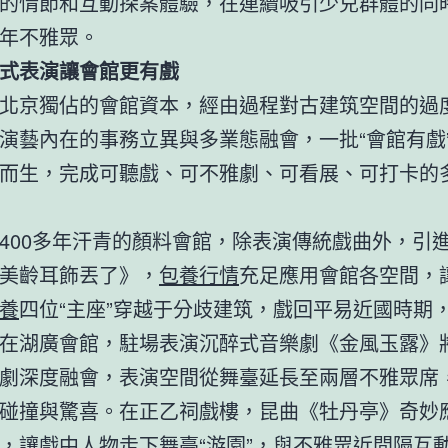
的情節和互動探案體驗，在連續吸引少兒群體的同
年不雅眾。
式表演讓會館更有戲
北京獨佔的會館資本，經由過程對古建筑空間的過
演藝內在的事務立異與多業態融會，一批“會館有戲
而生，完成可聽戲、可不雅劇、可看展、可打卡的
400多年汗青的顏料會館，除表演傳統戲曲外，引
美齡耳飾丟了》，
包養行情
充足應用會館各空間，
養
四位“主座”穿越于分歧建筑，戲回平易近國時期
在湖廣會館，駐場表演沉醉式音樂劇《金風玉露》
劇深度融會，表演空間從舞臺延長至兩層不雅眾席
碰撞與驚喜。在正乙祠戲樓，昆曲《牡丹亭》奇妙
，讓戲中人物走下舞臺“游園”，與不雅眾近間隔互