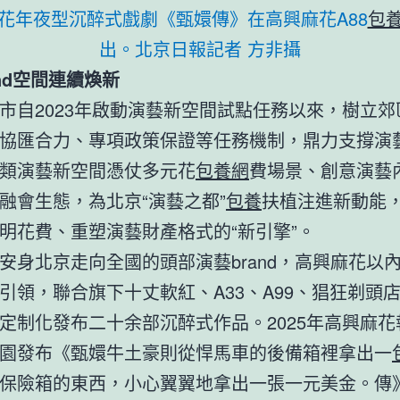
花年夜型沉醉式戲劇《甄嬛傳》在高興麻花A88
包
出。
北京日報
記者 方非攝
and空間連續煥新
市自2023年啟動演藝新空間試點任務以來，樹立郊
協匯合力、專項政策保證等任務機制，鼎力支撐演
類演藝新空間憑仗多元花
包養網
費場景、創意演藝
融會生態，為北京“演藝之都”
包養
扶植注進新動能
明花費、重塑演藝財產格式的“新引擎”。
安身北京走向全國的頭部演藝brand，高興麻花以
引領，聯合旗下十丈軟紅、A33、A99、猖狂剃頭
定制化發布二十余部沉醉式作品。2025年高興麻花
園發布《甄嬛牛土豪則從悍馬車的後備箱裡拿出一
保險箱的東西，小心翼翼地拿出一張一元美金。傳