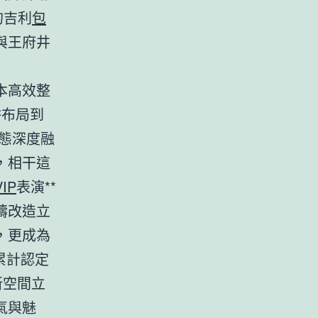
的吉利
包
與王府井
本高效整
耕布局到
業態深度融
，相干這
IP
表演**
疇改造立
，更成為
累計認定
新空間立
氣與魅