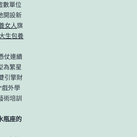
虛數單位
地開設新
養女人
旗
大生包養
憑仗連續
型為繁星
”雙引擎財
“戲外學
藝術培訓
水瓶座的