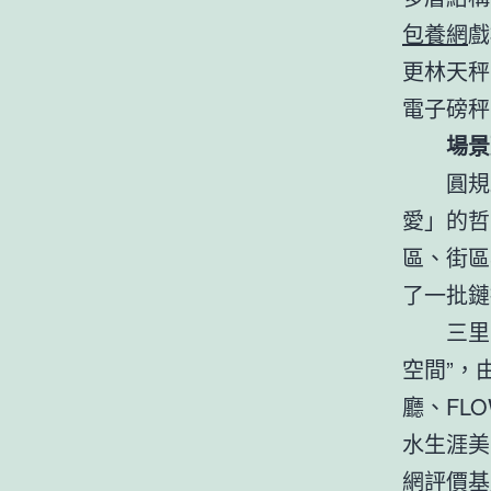
包養網
戲
更林天秤
電子磅秤
場景
圓規
愛」的哲
區、街區
了一批鏈
三里
空間”，
廳、FL
水生涯美
網評價
基