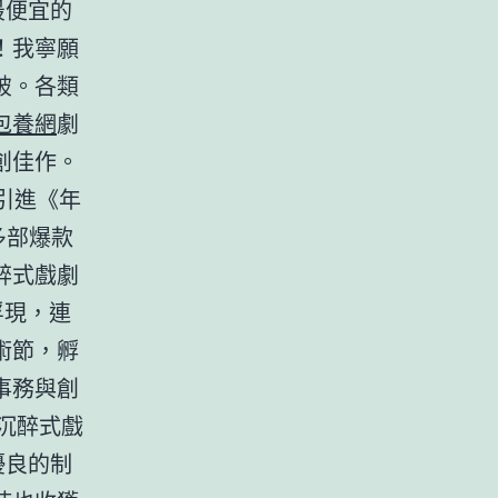
最便宜的
！我寧願
破。各類
包養網
劇
創佳作。
引進《年
多部爆款
醉式戲劇
浮現，連
術節，孵
事務與創
的沉醉式戲
優良的制