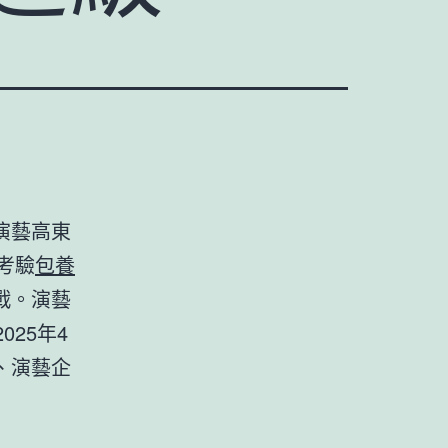
演藝高東
考驗
包養
戰。演藝
25年4
、演藝企