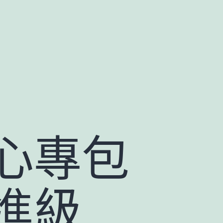
心專包
進級