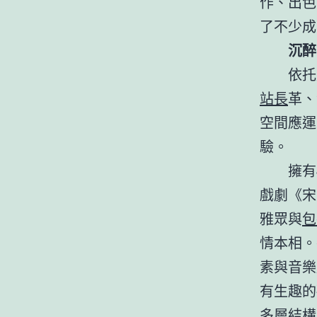
作、出色
了不少成
沉醉
依托
站長
革、
空間應運
驗。
擁有
戲劇《宋
雅眾與
包
情本相。
素與音樂
有生趣的
多層結構