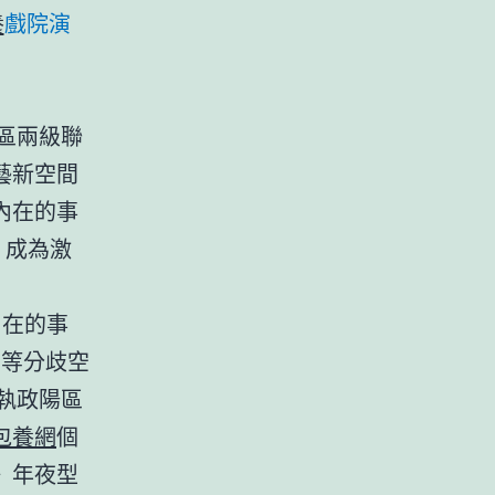
養
戲院演
區兩級聯
藝新空間
內在的事
，成為激
內在的事
店等分歧空
執政陽區
包養網
個
》年夜型