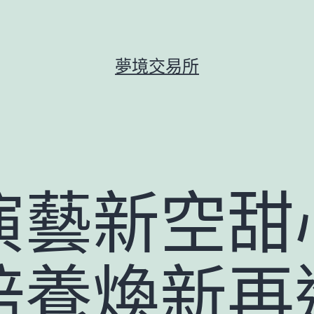
夢境交易所
演藝新空甜
培養煥新再