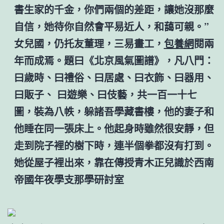
書生家的千金，你們兩個的差距，讓她沒那麼
自信，她待你自然會平易近人，和藹可親。”
女兒國，仍托友董理，三易畫工，
包養網
閱兩
年而成焉。題曰《北京風氣圖譜》，凡八門：
曰歲時、曰禮俗、曰居處、曰衣飾、曰器用、
曰販子、 曰遊樂、曰伎藝，共一百一十七
圖，裝為八帙，躲諸吾學藏書樓，他的妻子和
他睡在同一張床上。他起身時雖然很安靜，但
走到院子裡的樹下時，連半個拳都沒有打到。
她從屋子裡出來，靠在傳授青木正兒識於西南
帝國年夜學支那學研討室