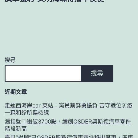
搜尋
搜尋
近期文章
走運西海岸car 東站：黨員前鋒勇擔負 苦守職位防疫
一森和診所健檢線
滬指盤中衝破3700點，續創OSDER奧斯德汽車零件
階段新高
臺風“楊柳”已OSDER奧斯德汽車零件移出廣東，廣東