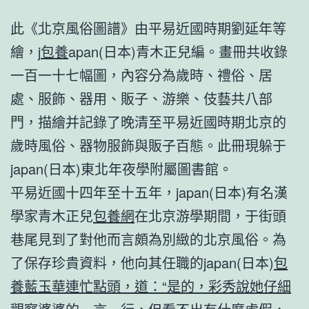
此《北京風俗圖譜》由平易近國時期劉延年等
繪，j
包養
apan(日本)青木正兒編。畫冊共收錄
一百一十七幅圖，內容分為歲時、禮俗、居
處、服飾、器用、販子、游樂、伎藝共八部
門，描繪并記錄了晚清至平易近國時期北京的
歲時風俗、器物服飾與販子百態。此冊現躲于
japan(日本)東北年夜學附屬圖書館。
平易近國十四年至十五年，japan(日本)有名漢
學家青木正兒
包養網
在北京游學期間，于街頭
巷尾見到了對他而言頗為別緻的北京風俗。為
了保存珍貴資料，他向其任職的japan(日本)
包
養藍玉華連忙點頭，道：“是的，彩秀說她仔細