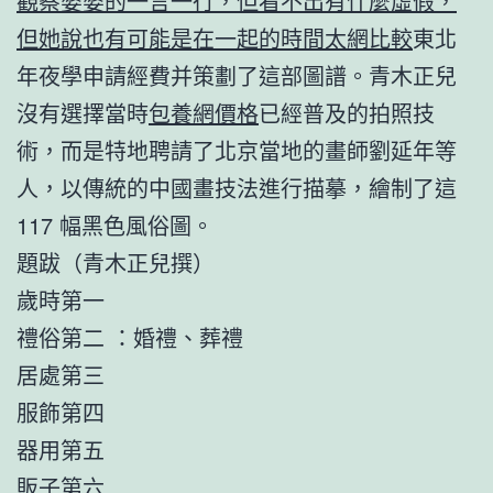
觀察婆婆的一言一行，但看不出有什麼虛假，
但她說也有可能是在一起的時間太網比較
東北
年夜學申請經費并策劃了這部圖譜。青木正兒
沒有選擇當時
包養網價格
已經普及的拍照技
術，而是特地聘請了北京當地的畫師劉延年等
人，以傳統的中國畫技法進行描摹，繪制了這
117 幅黑色風俗圖。
題跋（青木正兒撰）
歲時第一
禮俗第二 ：婚禮、葬禮
居處第三
服飾第四
器用第五
販子第六