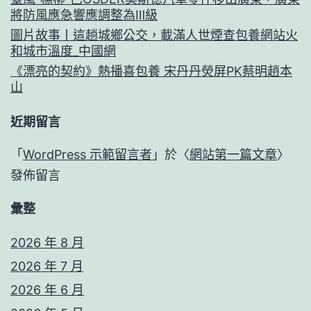
將防風應急響應調整為Ⅲ級
圖片故事丨這趟城鄉公交，載滿人世煙查包養網站火
和城市溫度_中國網
《漂亮的契約》熱播喜包養 宋丹丹熒屏PK蔡明趙本
山
近期留言
「
WordPress 示範留言者
」於〈
網站第一篇文章
〉
發佈留言
彙整
2026 年 8 月
2026 年 7 月
2026 年 6 月