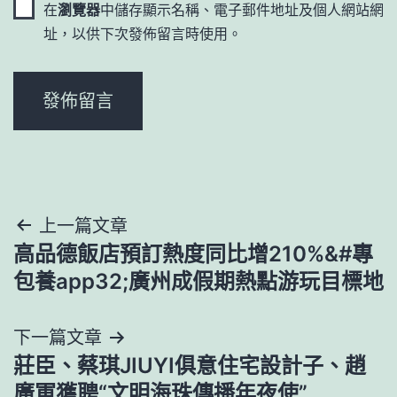
在
瀏覽器
中儲存顯示名稱、電子郵件地址及個人網站網
址，以供下次發佈留言時使用。
文
上一篇文章
高品德飯店預訂熱度同比增210%&#專
章
包養app32;廣州成假期熱點游玩目標地
導
下一篇文章
覽
莊臣、蔡琪JIUYI俱意住宅設計子、趙
廣軍獲聘“文明海珠傳播年夜使”