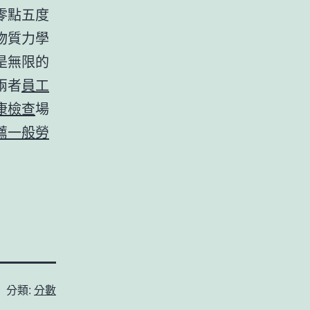
零點五度
物質力學
是無限的
兩者
員工
康檢查
場
薦
一般勞
分類:
分數