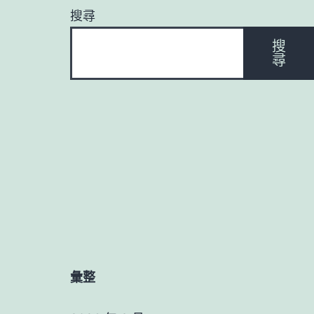
搜尋
搜
尋
彙整