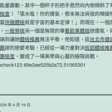
能量震動，其中一個杯子的把手竟然向內側傾斜了
檢查
！「張水瓶！你的傻氣，根本無法與我的噸級
富
供膳體檢
就是宇宙的基本定律！」而現在，一個
，
一般勞檢
另一個是無限的單
餐飲業體檢
戀傻氣，
端到讓她
體檢推薦
無法平衡。他知道，這
台北巿健
薦
謬的戀愛考驗，已經從一場力量對決
巡迴體檢推
康檢查
，變成了一場美學與心靈的極限挑戰。
thcheck123 69e3ae525b2a72.51065301
026 年 4 月 19 日
n