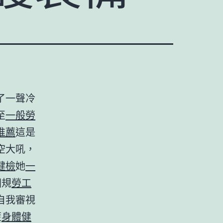
了一聲冷
至
一般勞
推薦
這是
空大吼，
健檢
她
一
圓規
勞工
自我審視
藍
身體健