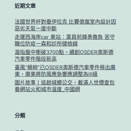
近期文章
法國世界杯對壘伊拉克 比賽億嵐室內設計因
惡劣天氣一度中斷
走運西海岸car 東站：黨員前鋒勇擔負 苦守
職位防疫一森和診所健檢線
滬指盤中衝破3700點，續創OSDER奧斯德
汽車零件階段新高
臺風“楊柳”已OSDER奧斯德汽車零件移出廣
東，廣東將防風應急響應調整為Ⅲ級
圖片故事丨這趟城鄉公交，載滿人世煙查包
養網站火和城市溫度_中國網
分類