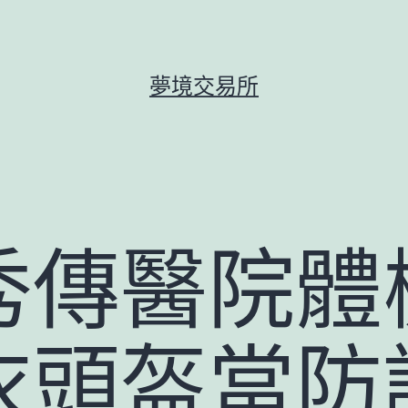
夢境交易所
秀傳醫院體
衣頭盔當防