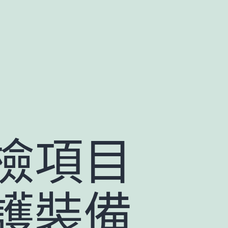
檢項目
護裝備