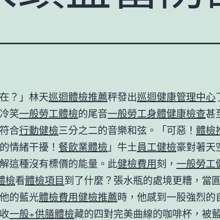
在？」林天
巡迴體檢推薦
秤發出
巡迴健康管理中心
冷笑
一般勞工體檢
的尾音
一般勞工身體健康檢查
甚
符合
行動健檢
三分之二的音樂和弦。「可惡！
體檢
的情緒干擾！
餐飲業體檢
」牛土
員工健檢
豪對著天
解這種沒有標價的能量。此
健檢費用
刻，
一般勞工
體檢
看
體檢項目
到了什麼？張水瓶的處境更糟，當
他的藍光
體檢費用
健檢推薦
時，他感到一股強烈的
收
一般+供膳體檢
藏的四對完美曲線的咖啡杯，被