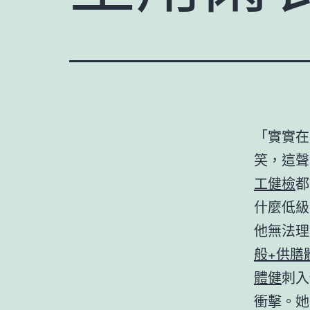
「實實在
笑，這聲
工健檢
都
什麼低級
他無法理
般+供膳
體健
刺入
衝擊。她