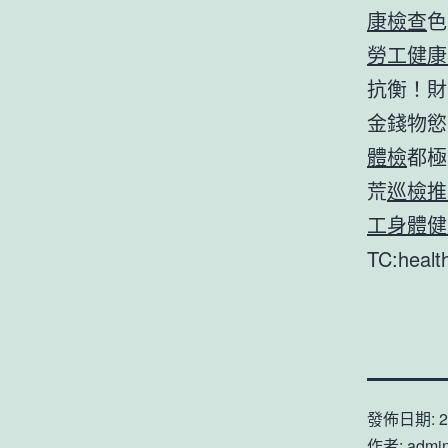
康檢查
色
勞工健康
抗衡！財
金錢物慾
體檢
都極
荒
巡檢推
工身體健
TC:heal
發佈日期:
2
作者:
admi