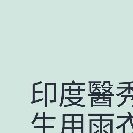
跳
至
主
要
內
容
印度醫
生用雨