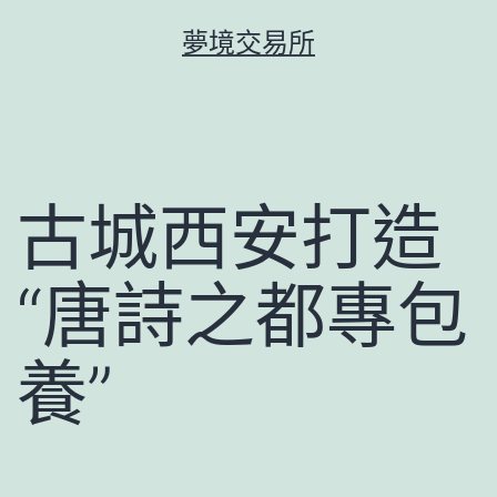
跳
夢境交易所
至
主
要
內
容
古城西安打造
“唐詩之都專包
養”