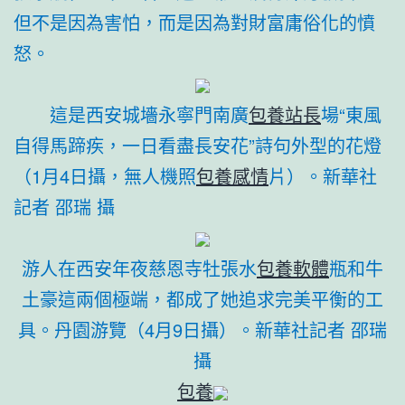
但不是因為害怕，而是因為對財富庸俗化的憤
怒。
這是西安城墻永寧門南廣
包養站長
場“東風
自得馬蹄疾，一日看盡長安花”詩句外型的花燈
（1月4日攝，無人機照
包養感情
片）。
新華社
記者 邵瑞 攝
游人在西安年夜慈恩寺牡張水
包養軟體
瓶和牛
土豪這兩個極端，都成了她追求完美平衡的工
具。丹園游覽（4月9日攝）。新華社記者 邵瑞
攝
包養