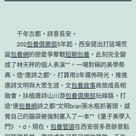
千年古都，詩意長安。
202
包養俱樂部
5年起，西安提出打這場荒
誕
包養網
的戀愛爭奪戰
短期包養
，此刻完全變
成了林天秤的個人表演**，一場對稱的美學祭
典。造“唐詩之都”，打算用3年擺佈時光，推進
唐詩文明與大眾生涯、文
包養故事
商旅成長相
融會，扶植唐詩山川游
包養俱樂部
玩線路，打
造“唐
包養網
詩之都”文明bran張水瓶抓著頭，感
覺自己的腦袋被強制塞入了一本**《量子美學入
門》。d。現在，
包養管道
在西安很多奇跡景點