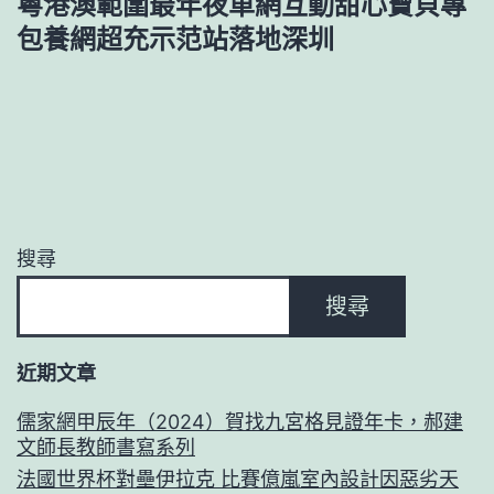
粵港澳範圍最年夜車網互動甜心寶貝專
包養網超充示范站落地深圳
搜尋
搜尋
近期文章
儒家網甲辰年（2024）賀找九宮格見證年卡，郝建
文師長教師書寫系列
法國世界杯對壘伊拉克 比賽億嵐室內設計因惡劣天