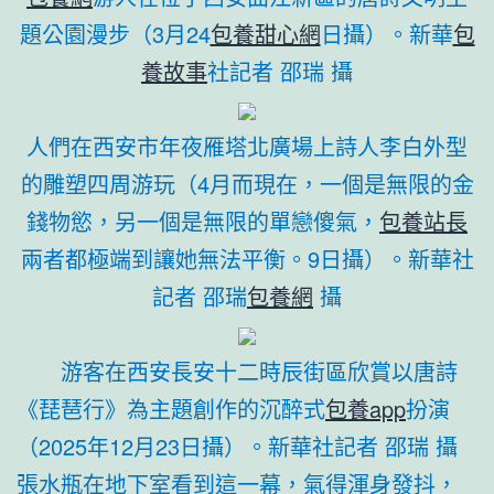
題公園漫步（3月24
包養甜心網
日攝）。新華
包
養故事
社記者 邵瑞 攝
人們在西安市年夜雁塔北廣場上詩人李白外型
的雕塑四周游玩（4月而現在，一個是無限的金
錢物慾，另一個是無限的單戀傻氣，
包養站長
兩者都極端到讓她無法平衡。9日攝）。新華社
記者 邵瑞
包養網
攝
游客在西安長安十二時辰街區欣賞以唐詩
《琵琶行》為主題創作的沉醉式
包養app
扮演
（2025年12月23日攝）。
新華社記者 邵瑞 攝
張水瓶在地下室看到這一幕，氣得渾身發抖，