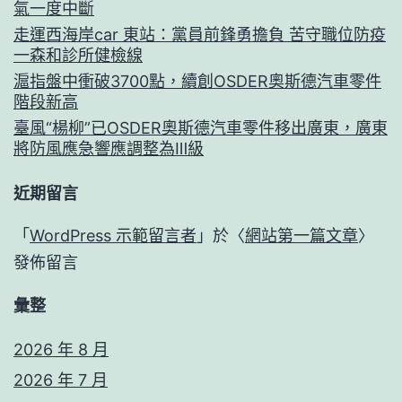
氣一度中斷
走運西海岸car 東站：黨員前鋒勇擔負 苦守職位防疫
一森和診所健檢線
滬指盤中衝破3700點，續創OSDER奧斯德汽車零件
階段新高
臺風“楊柳”已OSDER奧斯德汽車零件移出廣東，廣東
將防風應急響應調整為Ⅲ級
近期留言
「
WordPress 示範留言者
」於〈
網站第一篇文章
〉
發佈留言
彙整
2026 年 8 月
2026 年 7 月