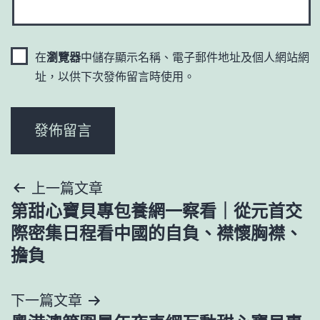
在
瀏覽器
中儲存顯示名稱、電子郵件地址及個人網站網
址，以供下次發佈留言時使用。
文
上一篇文章
第甜心寶貝專包養網一察看｜從元首交
章
際密集日程看中國的自負、襟懷胸襟、
導
擔負
覽
下一篇文章