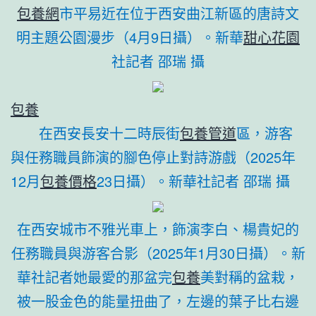
包養網
市平易近在位于西安曲江新區的唐詩文
明主題公園漫步（4月9日攝）。新華
甜心花園
社記者 邵瑞 攝
包養
在西安長安十二時辰街
包養管道
區，游客
與任務職員飾演的腳色停止對詩游戲（2025年
12月
包養價格
23日攝）。
新華社記者 邵瑞 攝
在西安城市不雅光車上，飾演李白、楊貴妃的
任務職員與游客合影（2025年1月30日攝）。新
華社記者她最愛的那盆完
包養
美對稱的盆栽，
被一股金色的能量扭曲了，左邊的葉子比右邊