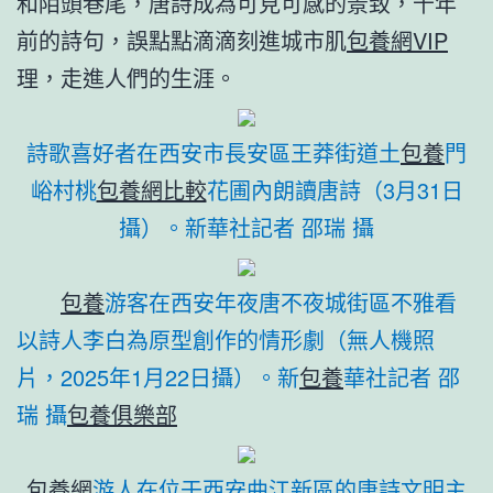
和陌頭巷尾，唐詩成為可見可感的景致，千年
前的詩句，誤點點滴滴刻進城市肌
包養網VIP
理，走進人們的生涯。
詩歌喜好者在西安市長安區王莽街道土
包養
門
峪村桃
包養網比較
花圃內朗讀唐詩（3月31日
攝）。新華社記者 邵瑞 攝
包養
游客在西安年夜唐不夜城街區不雅看
以詩人李白為原型創作的情形劇（無人機照
片，2025年1月22日攝）。
新
包養
華社記者 邵
瑞 攝
包養俱樂部
包養網
游人在位于西安曲江新區的唐詩文明主