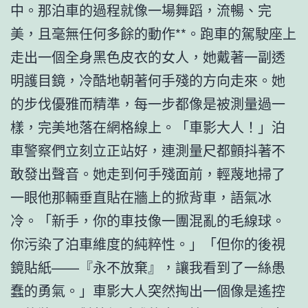
中。那泊車的過程就像一場舞蹈，流暢、完
美，且毫無任何多餘的動作**。跑車的駕駛座上
走出一個全身黑色皮衣的女人，她戴著一副透
明護目鏡，冷酷地朝著何手殘的方向走來。她
的步伐優雅而精準，每一步都像是被測量過一
樣，完美地落在網格線上。「車影大人！」泊
車警察們立刻立正站好，連測量尺都顫抖著不
敢發出聲音。她走到何手殘面前，輕蔑地掃了
一眼他那輛垂直貼在牆上的掀背車，語氣冰
冷。「新手，你的車技像一團混亂的毛線球。
你污染了泊車維度的純粹性。」「但你的後視
鏡貼紙——『永不放棄』，讓我看到了一絲愚
蠢的勇氣。」車影大人突然掏出一個像是遙控