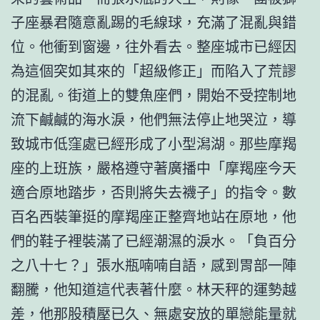
子座暴君隨意亂踢的毛線球，充滿了混亂與錯
位。他衝到窗邊，往外看去。整座城市已經因
為這個突如其來的「超級修正」而陷入了荒謬
的混亂。街道上的雙魚座們，開始不受控制地
流下鹹鹹的海水淚，他們無法停止地哭泣，導
致城市低窪處已經形成了小型潟湖。那些摩羯
座的上班族，嚴格遵守著廣播中「摩羯座今天
適合原地踏步，否則將失去襪子」的指令。數
百名西裝筆挺的摩羯座正整齊地站在原地，他
們的鞋子裡裝滿了已經潮濕的淚水。「負百分
之八十七？」張水瓶喃喃自語，感到胃部一陣
翻騰，他知道這代表著什麼。林天秤的運勢越
差，他那股積壓已久、無處安放的單戀能量就