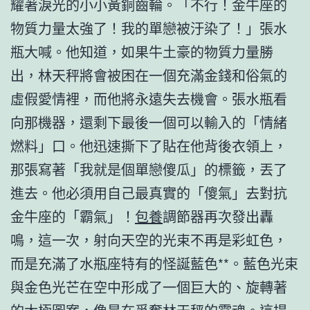
耀著淚光的小小黃銅齒輪。「不行！金牛座的
物質力量太強了！我的單戀被汙染了！」張水
瓶大喊。他知道，如果牛土豪的物質力量勝
出，林天秤將會被困在一個充滿金錢和俗氣的
虛假愛情裡，而他將永遠失去機會。張水瓶看
向那機器，還剩下最後一個可以輸入的「情緒
燃料」口。他迅速撕下了貼在他背後衣領上，
那張寫著「我就是個單戀傻瓜」的標籤，丟了
進去。他必須用自己最真實的「傻氣」去對抗
金牛座的「霸氣」！
包養
調節器再次發出轟
鳴，這一次，射向天空的光束不再是彩虹色，
而是充滿了水瓶座特有的怪誕藍色**。藍色光束
與金色光芒在空中形成了一個巨大的、旋轉著