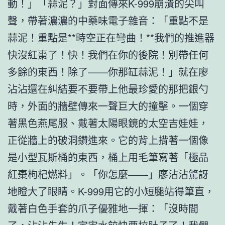
動！」「蒜泥？」對面傳來K-999崩潰的尖叫
聲，帶著濃濃的中藥味電子雜音：「重點不是
蒜泥！重點是**時空正在彎曲！**我們的推進器
快沒紅棗了！快！我們在你的後院！別帶任何
多餘的東西！除了——你那缸蒜泥！」就在廖
沾沾還在糾結要不要帶上他最珍愛的那把銀勺
時，外面的牆壁傳來一聲巨大的撞擊。一個穿
著黑色燕尾服、戴著太陽眼鏡的太空吉娃娃，
正從牆上的破洞鑽進來。它的背上揹著一個像
是小型瓦斯桶的東西，桶上用毛筆寫著「極品
紅棗枸杞燃料」。「你怎麼——」廖沾沾驚訝
地瞪大了眼睛。K-999用它的小短腿站得筆直，
戴著白色手套的爪子優雅地一揮：「沒時間