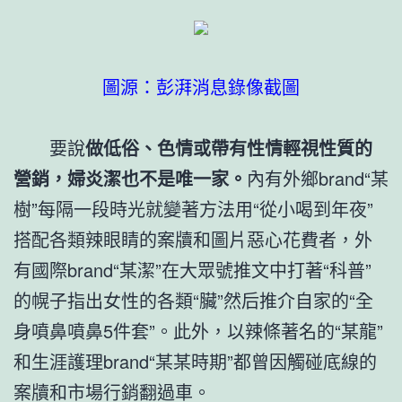
圖源：彭湃消息錄像截圖
要說
做低俗、色情或帶有性情輕視性質的
營銷，婦炎潔也不是唯一家。
內有外鄉brand“某
樹”每隔一段時光就變著方法用“從小喝到年夜”
搭配各類辣眼睛的案牘和圖片惡心花費者，外
有國際brand“某潔”在大眾號推文中打著“科普”
的幌子指出女性的各類“臟”然后推介自家的“全
身噴鼻噴鼻5件套”。此外，以辣條著名的“某龍”
和生涯護理brand“某某時期”都曾因觸碰底線的
案牘和市場行銷翻過車。