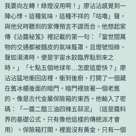
我要向左轉！綠燈沒用啊！」廖沾沾感覺到一
陣心悸。這種氣味，這種不祥的「咕嚕」聲，
與他兒時聽到的家傳預言不謀而合。他想起家
傳《沾醬秘笈》裡記載的第一句：「當世間萬
物的交通都被麵皮的氣味籠罩，且燈號恒綠、
聲如湯沸時，便是宇宙水餃臨界點到來之
時。」「七點五個地球年…怎麼這麼快？」廖
沾沾猛地衝回店裡，衝到後廚，打開了一個藏
在舊冰櫃後面的暗門。暗門裡放著一個老舊
的、像是古代金屬保險箱的東西。他輸入了密
碼：「一醬二醋三油四辣五蒜泥」（這是醬料
界的基礎公式，只有像他這樣的傳統派才會
用）。保險箱打開，裡面沒有黃金，只有一個