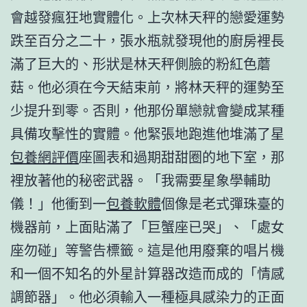
會越發瘋狂地實體化。上次林天秤的戀愛運勢
跌至百分之二十，張水瓶就發現他的廚房裡長
滿了巨大的、形狀是林天秤側臉的粉紅色蘑
菇。他必須在今天結束前，將林天秤的運勢至
少提升到零。否則，他那份單戀就會變成某種
具備攻擊性的實體。他緊張地跑進他堆滿了星
包養網評價
座圖表和過期甜甜圈的地下室，那
裡放著他的秘密武器。「我需要星象學輔助
儀！」他衝到一
包養軟體
個像是老式彈珠臺的
機器前，上面貼滿了「巨蟹座已哭」、「處女
座勿碰」等警告標籤。這是他用廢棄的唱片機
和一個不知名的外星計算器改造而成的「情感
調節器」。他必須輸入一種極具感染力的正面