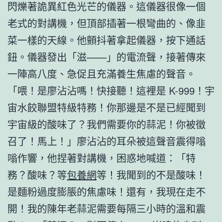
閃爍著詭異紅色光芒的儀器。這儀器很像一個
老式的對講機，但頂部插著一根彎曲的、像韭
菜一樣的天線。他顫抖著拿起儀器，按下通話
鈕。儀器發出「滋——」的電流聲，接著傳來
一陣高八度、急促且充滿養生焦慮的聲音。
「喂！是廖沾沾嗎！快接聽！這裡是 K-999！宇
宙水餃聯盟特級特務！你那邊是不是已經聞到
宇宙級的酸味了？我們需要你的蒜泥！你被徵
召了！馬上！」廖沾沾的耳朵被這聲音震得嗡
嗡作響，他捏著對講機，困惑地喊道：「特
務？酸味？等
包養網
等！我聞到的不是酸味！
是麵粉過度膨脹的焦慮味！還有，我現在走不
開！我的陳年老蒜泥需要每隔三小時的溫和震