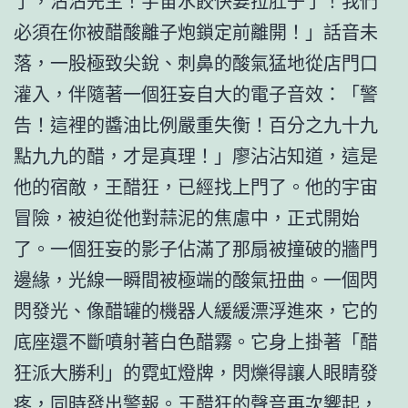
了，沾沾先生！宇宙水餃快要拉肚子了！我們
必須在你被醋酸離子炮鎖定前離開！」話音未
落，一股極致尖銳、刺鼻的酸氣猛地從店門口
灌入，伴隨著一個狂妄自大的電子音效：「警
告！這裡的醬油比例嚴重失衡！百分之九十九
點九九的醋，才是真理！」廖沾沾知道，這是
他的宿敵，王醋狂，已經找上門了。他的宇宙
冒險，被迫從他對蒜泥的焦慮中，正式開始
了。一個狂妄的影子佔滿了那扇被撞破的牆門
邊緣，光線一瞬間被極端的酸氣扭曲。一個閃
閃發光、像醋罐的機器人緩緩漂浮進來，它的
底座還不斷噴射著白色醋霧。它身上掛著「醋
狂派大勝利」的霓虹燈牌，閃爍得讓人眼睛發
疼，同時發出警報。王醋狂的聲音再次響起，