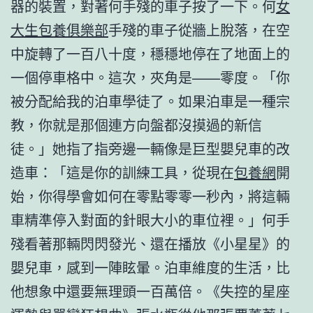
器的裝置，對著何手殘的車子按了一下。何
女
大生包養俱樂部
手殘的車子從牆上脫落，在空
中旋轉了一百八十度，穩穩地停在了地面上的
一個停車格中。這次，夾角是——零度。「你
被分配給我的泊車學徒了。如果泊車是一種宗
教，你就是那個連方向盤都沒摸過的新信
徒。」她指了指旁邊一輛像是巨型嬰兒車的改
造車：「這是你的訓練工具，從現在
包養網
開
始，你得學會如何在零點零零一秒內，將這輛
車精準停入對面的針眼大小的車位裡。」何手
殘看著那輛閃閃發光、還在播放《小星星》的
嬰兒車，感到一陣眩暈。泊車維度的生活，比
他想象中還要無理頭一百萬倍。《失控的星座