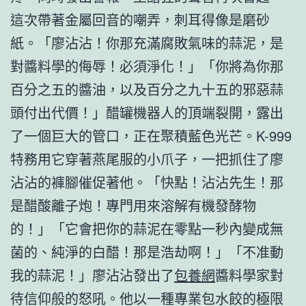
這次帶著金屬回音的嘲弄，刺耳得像是磨砂
紙。「廖沾沾！你那充滿腐敗氣味的蒜泥，是
對醬料學的侮辱！必須淨化！」「你將為你那
百分之五的醬油，以及百分之九十五的邪惡蒜
頭付出代價！」醋罐機器人的頂端裂開，露出
了一個巨大的管口，正在聚積藍色光芒。K-999
特務用它穿著燕尾服的小爪子，一把抓住了廖
沾沾的褲腳催促著他。「快點！沾沾先生！那
是醋酸離子炮！專門用來溶解有機發酵物
的！」「它會把你的蒜泥在零點一秒內變成無
菌的、純淨的白醋！那是浩劫啊！」「不准動
我的蒜泥！」廖沾沾發出了
包養網
醬料學家對
待信仰般的怒吼。他以一種專業包水餃的極限