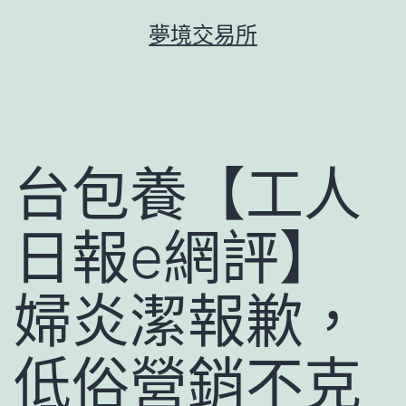
跳
夢境交易所
至
主
要
內
容
台包養【工人
日報e網評】
婦炎潔報歉，
低俗營銷不克