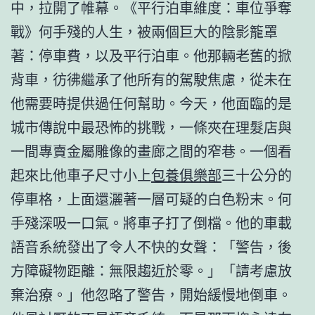
中，拉開了帷幕。《平行泊車維度：車位爭奪
戰》何手殘的人生，被兩個巨大的陰影籠罩
著：停車費，以及平行泊車。他那輛老舊的掀
背車，彷彿繼承了他所有的駕駛焦慮，從未在
他需要時提供過任何幫助。今天，他面臨的是
城市傳說中最恐怖的挑戰，一條夾在理髮店與
一間專賣金屬雕像的畫廊之間的窄巷。一個看
起來比他車子尺寸小上
包養俱樂部
三十公分的
停車格，上面還灑著一層可疑的白色粉末。何
手殘深吸一口氣。將車子打了倒檔。他的車載
語音系統發出了令人不快的女聲：「警告，後
方障礙物距離：無限趨近於零。」「請考慮放
棄治療。」他忽略了警告，開始緩慢地倒車。