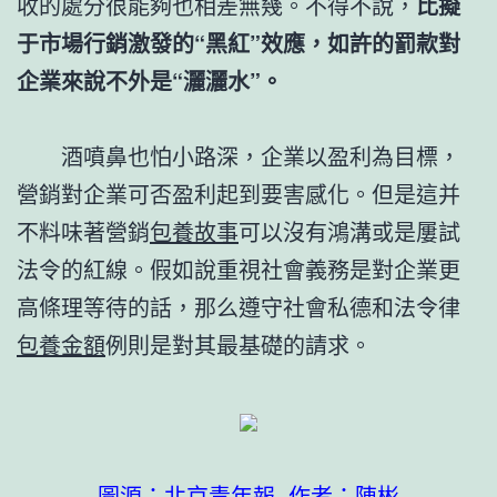
收的處分很能夠也相差無幾。不得不說，
比擬
于市場行銷激發的“黑紅”效應，如許的罰款對
企業來說不外是“灑灑水”。
酒噴鼻也怕小路深，企業以盈利為目標，
營銷對企業可否盈利起到要害感化。但是這并
不料味著營銷
包養故事
可以沒有鴻溝或是屢試
法令的紅線。假如說重視社會義務是對企業更
高條理等待的話，那么遵守社會私德和法令律
包養金額
例則是對其最基礎的請求。
圖源：北京青年報 作者：陳彬