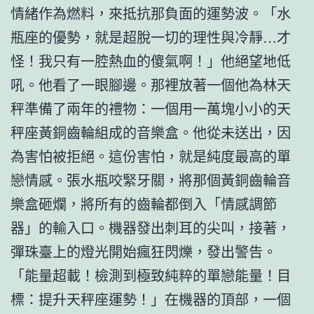
情緒作為燃料，來抵抗那負面的運勢波。「水
瓶座的優勢，就是超脫一切的理性與冷靜…才
怪！我只有一腔熱血的傻氣啊！」他絕望地低
吼。他看了一眼腳邊。那裡放著一個他為林天
秤準備了兩年的禮物：一個用一萬塊小小的天
秤座黃銅齒輪組成的音樂盒。他從未送出，因
為害怕被拒絕。這份害怕，就是純度最高的單
戀情感。張水瓶咬緊牙關，將那個黃銅齒輪音
樂盒砸爛，將所有的齒輪都倒入「情感調節
器」的輸入口。機器發出刺耳的尖叫，接著，
彈珠臺上的燈光開始瘋狂閃爍，發出警告。
「能量超載！檢測到極致純粹的單戀能量！目
標：提升天秤座運勢！」在機器的頂部，一個