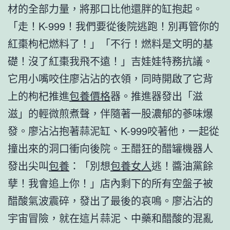
材的全部力量，將那口比他還胖的缸抱起。
「走！K-999！我們要從後院逃跑！別再管你的
紅棗枸杞燃料了！」「不行！燃料是文明的基
礎！沒了紅棗我飛不遠！」吉娃娃特務抗議。
它用小嘴咬住廖沾沾的衣領，同時開啟了它背
上的枸杞推進
包養價格
器。推進器發出「滋
滋」的輕微煎煮聲，伴隨著一股濃郁的蔘味爆
發。廖沾沾抱著蒜泥缸、K-999咬著他，一起從
撞出來的洞口衝向後院。王醋狂的醋罐機器人
發出尖叫
包養
：「別想
包養女人
逃！醬油黨餘
孽！我會追上你！」店內剩下的所有空盤子被
醋酸氣波震碎，發出了最後的哀鳴。廖沾沾的
宇宙冒險，就在這片蒜泥、中藥和醋酸的混亂