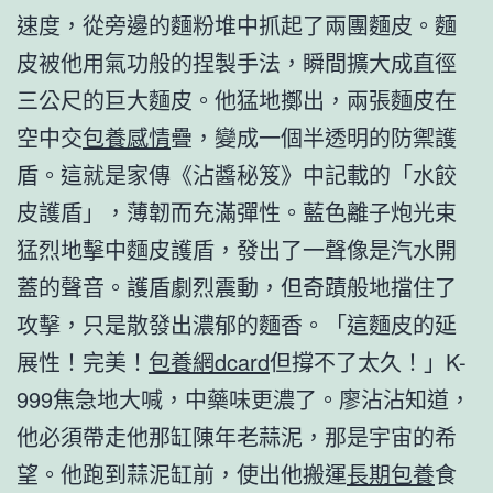
速度，從旁邊的麵粉堆中抓起了兩團麵皮。麵
皮被他用氣功般的捏製手法，瞬間擴大成直徑
三公尺的巨大麵皮。他猛地擲出，兩張麵皮在
空中交
包養感情
疊，變成一個半透明的防禦護
盾。這就是家傳《沾醬秘笈》中記載的「水餃
皮護盾」，薄韌而充滿彈性。藍色離子炮光束
猛烈地擊中麵皮護盾，發出了一聲像是汽水開
蓋的聲音。護盾劇烈震動，但奇蹟般地擋住了
攻擊，只是散發出濃郁的麵香。「這麵皮的延
展性！完美！
包養網dcard
但撐不了太久！」K-
999焦急地大喊，中藥味更濃了。廖沾沾知道，
他必須帶走他那缸陳年老蒜泥，那是宇宙的希
望。他跑到蒜泥缸前，使出他搬運
長期包養
食