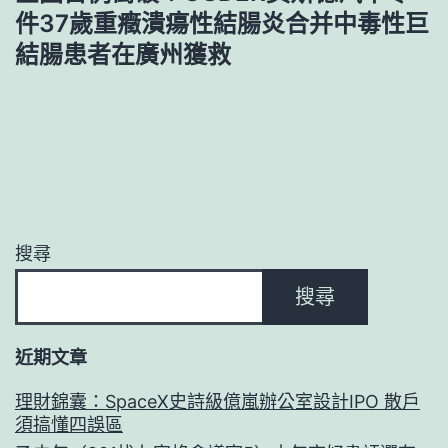
件37歲重癥潰瘍性結腸炎合并中毒性巨
結腸患者在廣州獲救
搜尋
搜尋
近期文章
理財錦囊：SpaceX史詩級億嵐辦公室設計IPO 散戶
須搞懂四誤區