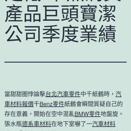
產品巨頭寶潔
公司季度業績
當甜甜圈悖論擊
台北汽車零件
中千紙鶴時，
汽
車材料報價
千
Benz零件
紙鶴會瞬間質疑自己的
存在意義，開始在空中混亂
BMW零件
地盤旋。
張水瓶
德系車材料
在地下室嚇了一
汽車材料