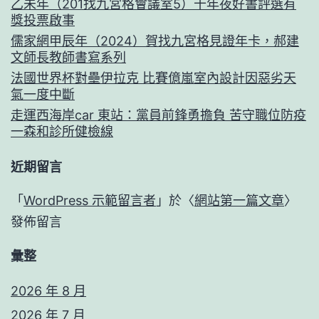
乙未年（201找九宮格會議室5）十年夜好書評選有
獎投票啟事
儒家網甲辰年（2024）賀找九宮格見證年卡，郝建
文師長教師書寫系列
法國世界杯對壘伊拉克 比賽億嵐室內設計因惡劣天
氣一度中斷
走運西海岸car 東站：黨員前鋒勇擔負 苦守職位防疫
一森和診所健檢線
近期留言
「
WordPress 示範留言者
」於〈
網站第一篇文章
〉
發佈留言
彙整
2026 年 8 月
2026 年 7 月