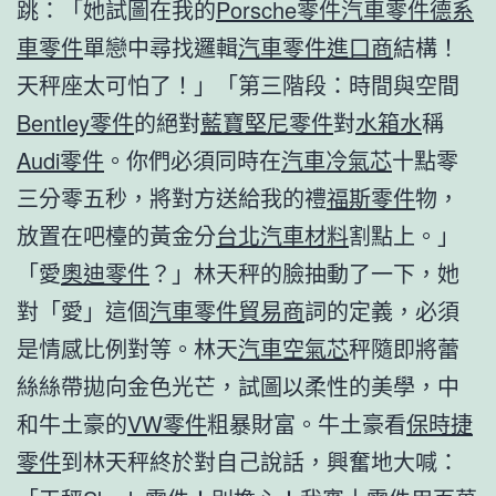
跳：「她試圖在我的
Porsche零件
汽車零件
德系
車零件
單戀中尋找邏輯
汽車零件進口商
結構！
天秤座太可怕了！」「第三階段：時間與空間
Bentley零件
的絕對
藍寶堅尼零件
對
水箱水
稱
Audi零件
。你們必須同時在
汽車冷氣芯
十點零
三分零五秒，將對方送給我的禮
福斯零件
物，
放置在吧檯的黃金分
台北汽車材料
割點上。」
「愛
奧迪零件
？」林天秤的臉抽動了一下，她
對「愛」這個
汽車零件貿易商
詞的定義，必須
是情感比例對等。林天
汽車空氣芯
秤隨即將蕾
絲絲帶拋向金色光芒，試圖以柔性的美學，中
和牛土豪的
VW零件
粗暴財富。牛土豪看
保時捷
零件
到林天秤終於對自己說話，興奮地大喊：