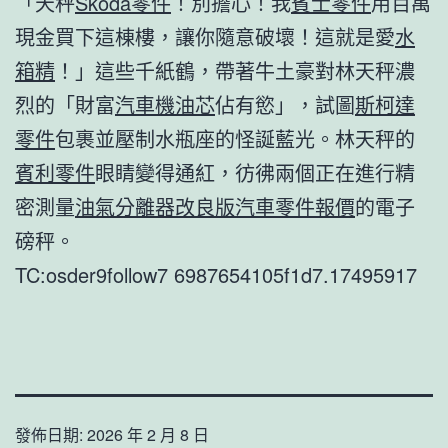
「天秤
Skoda零件
！別擔心！我
賓士零件
用百萬
現金買下這棟樓，讓你隨意破壞！這就是愛
水
箱精
！」這些千紙鶴，帶著牛土豪對林天秤濃
烈的「財富
汽車機油芯
佔有慾」，試圖
斯柯達
零件
包裹並壓制水瓶座的怪誕藍光。林天秤的
賓利零件
眼睛變得通紅，彷彿兩個正在進行精
密測量
油氣分離器改良版
汽車零件報價
的電子
磅秤。
TC:osder9follow7 6987654105f1d7.17495917
發佈日期:
2026 年 2 月 8 日