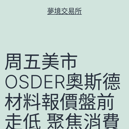
跳
夢境交易所
至
主
要
內
容
周五美市
OSDER奧斯德
材料報價盤前
走低 聚焦消費