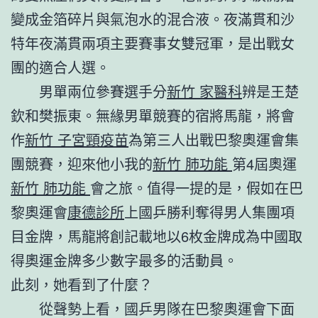
變成金箔碎片與氣泡水的混合液。夜滿貫和沙
特年夜滿貫兩項主要賽事女雙冠軍，是出戰女
團的適合人選。
男單兩位參賽選手分
新竹 家醫科
辨是王楚
欽和樊振東。無緣男單競賽的宿將馬龍，將會
作
新竹 子宮頸疫苗
為第三人出戰巴黎奧運會集
團競賽，迎來他小我的
新竹 肺功能
第4屆奧運
新竹 肺功能
會之旅。值得一提的是，假如在巴
黎奧運會
康德診所
上國乒勝利奪得男人集團項
目金牌，馬龍將創記載地以6枚金牌成為中國取
得奧運金牌多少數字最多的活動員。
此刻，她看到了什麼？
從聲勢上看，國乒男隊在巴黎奧運會下面