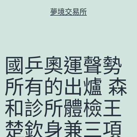
跳
夢境交易所
至
主
要
內
容
國乒奧運聲勢
所有的出爐 森
和診所體檢王
楚欽身兼三項