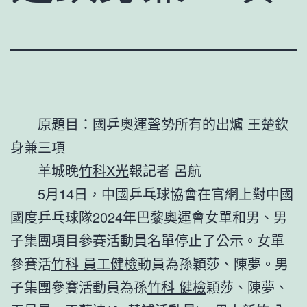
原題目：國乒奧運聲勢所有的出爐 王楚欽
身兼三項
羊城晚
竹科X光
報記者 呂航
5月14日，中國乒乓球協會在官網上對中國
國度乒乓球隊2024年巴黎奧運會女單和男、男
子集團項目參賽活動員名單停止了公示。女單
參賽活
竹科 員工健檢
動員為孫穎莎、陳夢。男
子集團參賽活動員為孫
竹科 健檢
穎莎、陳夢、