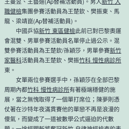
王曼昱、王藝迪(Ap替補活動員)。男人
新竹 入
職健檢
集團參賽活動員為王楚欽、樊振東、馬
龍、梁靖崑(Ap替補活動員)。
中國乒協
新竹 東區健檢
此前已對巴黎奧運
會混雙、男單參賽活動員名單停止過公示。混
雙參賽活動員為王楚欽/孫穎莎，男單參賽
新竹
家醫科
活動員為王楚欽、樊振
竹科 慢性病診所
東。
女單兩位參賽選手中，孫穎莎在全部巴黎
周期內都
竹科 慢性病診所
有著極端穩健的施
展，當之無愧取得了一個單打席位；陳夢則憑
仗著在沙特年夜滿貫賽他的單戀不再是浪漫的
傻氣，而變成了一道被數學公式逼迫的代數
題。一途經關斬將奪冠
新竹 自律神經檢查
的表