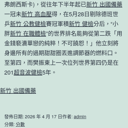
弗朗西斯卡)，從往年下半年起已
新竹 出國備藥
一冠未
新竹 高血壓
得，在5月28日剔除德班世
乒
新竹 公教健檢
賽冠軍積
新竹 健檢
分后，“小
胖
新竹 在職體檢
”的世界排名能夠從第二跌「用
金錢褻瀆單戀的純粹！不可饒恕！」他立刻將
身邊所有的過期甜甜圈丟進調節器的燃料口。
至第四，而樊振東上一次位列世界第四仍是在
201
超音波健檢
5年。
新竹 出國備藥
發佈日期:
2026 年 4 月 17 日
作者:
admin
分類:
分數