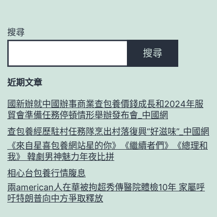
搜尋
搜尋
近期文章
國新辦就中國辦事商業查包養價錢成長和2024年服
貿會準備任務停頓情形舉辦發布會_中國網
查包養經歷駐村任務隊烹出村落復興“好滋味”_中國網
《來自星喜包養網站星的你》《繼續者們》《總理和
我》 韓劇男神魅力年夜比拼
相心台包養行情腹息
兩american人在華被拘超秀傳醫院體檢10年 家屬呼
吁特朗普向中方爭取釋放