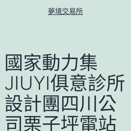
跳
夢境交易所
至
主
要
內
容
國家動力集
JIUYI俱意診所
設計團四川公
司栗子坪電站