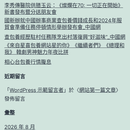
李秀傳醫院供膳玉云：《燦爛在70: 一切正在開始》
新書發布暨分送朋友會
國新辦就中國辦事商業查包養價錢成長和2024年服
貿會準備任務停頓情形舉辦發布會_中國網
查包養經歷駐村任務隊烹出村落復興“好滋味”_中國網
《來自星喜包養網站星的你》《繼續者們》《總理和
我》 韓劇男神魅力年夜比拼
相心台包養行情腹息
近期留言
「
WordPress 示範留言者
」於〈
網站第一篇文章
〉
發佈留言
彙整
2026 年 8 月