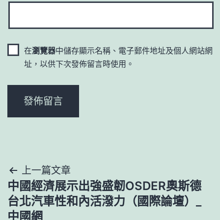
在
瀏覽器
中儲存顯示名稱、電子郵件地址及個人網站網
址，以供下次發佈留言時使用。
文
上一篇文章
中國經濟展示出強盛韌OSDER奧斯德
章
台北汽車性和內活潑力（國際論壇）_
導
中國網