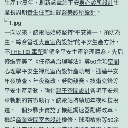
生產17周年，刷新該電站平安
身心診所設計
生
產長周期
養生住宅
紀錄
醫美診所設計
。
一向以來，該電站始終堅持“平安第一，預防為
主，綜合管理
大直室內設計
”的平安生產方針，
不
THE R3 寓所
斷健全平安生產治理體系，先后
修編完美了《任務票治理辦法》等50余項
空間
心理學
平安生
禪風室內設計
產軌制，通過平安
年夜檢查、年夜整改、勞動競賽、技術交鋒等
平安生產活動，強化
親子空間設計
各項平安規
章軌制的貫徹執行。該電站持續加年夜科技投
進，一個步驟步實施了機組調速器勵磁改革、
機組
商業空間室內設計
檢修、球閥檢修等50余