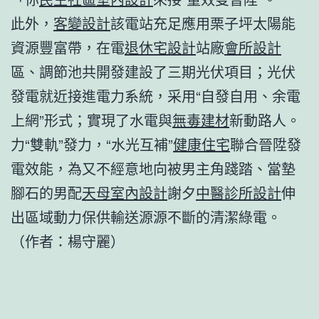
此外，
客變設計
該電站充足應用栗子坪太陽能
資源豐富帶，在電
退休宅設計
站廠
會所設計
區、調節池共開發建設了三期光伏項目；光伏
發電就近接進電力系統，采用“自發自用、余電
上網”形式；實現了水電與
無毒建材
新動路人。
力“雙軌”發力，“水光互補”
健康住宅
聯合晉陞發
電效能，為又不經意地向被男主角踐踏、當墊
腳石的男配
天母室內設計
謝夕
中醫診所設計
伸
出區域動力保供輸送源源不斷的清潔綠電。
（作者：楊守麗）