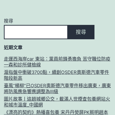
搜尋
搜尋
近期文章
走運西海岸car 東站：黨員前鋒勇擔負 苦守職位防疫
一森和診所健檢線
滬指盤中衝破3700點，續創OSDER奧斯德汽車零件
階段新高
臺風“楊柳”已OSDER奧斯德汽車零件移出廣東，廣東
將防風應急響應調整為Ⅲ級
圖片故事丨這趟城鄉公交，載滿人世煙查包養網站火
和城市溫度_中國網
《漂亮的契約》熱播喜包養 宋丹丹熒屏PK蔡明趙本