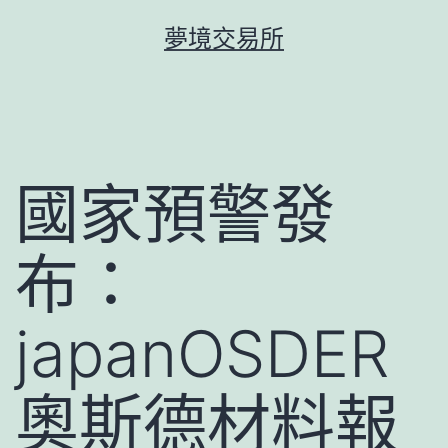
跳
夢境交易所
至
主
要
內
容
國家預警發
布：
japanOSDER
奧斯德材料報