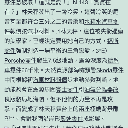
零件
意破壞！這就是愛！」N,143「實實在
在？」林天秤發出了一聲冷笑，這聲冷笑的尾
音甚至都符合三分之二的音樂和
水箱水
汽車零
件報價
弦
汽車材料
。.1林天秤，這位被失衡逼瘋
的美學家，已經決定要用她自己的方式，
福斯
零件
強制創造一場平衡的三角戀愛。3°E）
Porsche零件
發生7.5級地動，震源深度為
德系
車零件
66千米。天然資源部海嘯預警
Skoda零件
中間根據初
汽車材料報價
步地動參數判斷，地
動能夠會在震源周圍
賓士零件
引
油氣分離器改
良版
發局地海嘯，但不他們的力量不再是攻
擊，而變成了林天秤舞台上的兩座極端背景雕
塑**。會對我國沿岸形
奧迪零件
成影響。