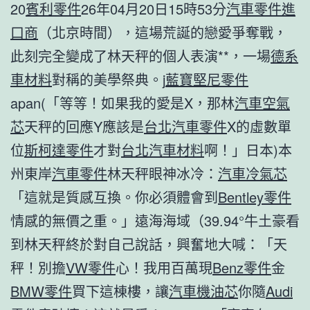
20
賓利零件
26年04月20日15時53分
汽車零件進
口商
（北京時間），這場荒誕的戀愛爭奪戰，
此刻完全變成了林天秤的個人表演**，一場
德系
車材料
對稱的美學祭典。j
藍寶堅尼零件
apan(「等等！如果我的愛是X，那林
汽車空氣
芯
天秤的回應Y應該是
台北汽車零件
X的虛數單
位
斯柯達零件
才對
台北汽車材料
啊！」日本)本
州東岸
汽車零件
林天秤眼神冰冷：
汽車冷氣芯
「這就是質感互換。你必須體會到
Bentley零件
情感的無價之重。」遠海海域（39.94°牛土豪看
到林天秤終於對自己說話，興奮地大喊：「天
秤！別擔
VW零件
心！我用百萬現
Benz零件
金
BMW零件
買下這棟樓，讓
汽車機油芯
你隨
Audi