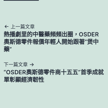
文
上一篇文章
熱播劇里的中醫藥頻頻出圈，OSDER
章
奧斯德零件報價年輕人開始跟著“煲中
導
藥”
覽
下一篇文章
“OSDER奧斯德零件商十五五”首季成就
單彰顯經濟韌性