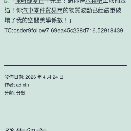
「
保時捷零件
牛先生！請你停
水箱精
止散播金
箔！你
汽車零件貿易商
的物質波動已經嚴重破
壞了我的空間美學係數！」
TC:osder9follow7 69ea45c238d716.52918439
發佈日期:
2026 年 4 月 24 日
作者:
admin
分類:
分數