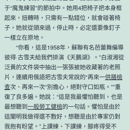
于“魔鬼練習”的節拍中。她用4把椅子把本身框
起來，扭轉時，只需有一點錯位，就會碰著椅
子，她就從頭來過，停止時，必定還要像釘子
一樣立在原地。
“你看，這是1958年，蘇聯有名芭蕾舞編導
彼得·古雪夫給我們排演《天鵝湖》。”白淑湘從
泛黃的文件袋中抽出一張張被她收藏著的老照
片，連續用俄語把古雪夫常說的“再來一
供膳檢
查
次、再來一次“別擔心，絕對守口如瓶。””重
復了良多遍。她說：“這是我最懼怕聽到，也是
最想聽到
一般勞工健檢
的一句話。懼怕是由於
這闡明我做得還不敷好，想聽是由於專家仍對
我抱有盼望。”上課練、下課練，腳疼得受不