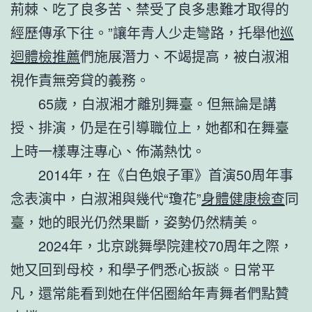
荊棘、吃了良多苦、禁受了良多患難才取得的
經歷傳承下往。”讓年青人少走彎路，托舉他
巡
迴體檢推薦
們施展潛力、不竭提高，被白淑湘
視作責無旁貸的義務。
65歲，白淑湘才離別舞臺。但無論是講
授、排演，仍是在引導職位上，她都和在舞臺
上時一樣專注專心、佈滿熱忱。
2014年，在《白色娘子軍》首演50周年事
念表演中，白淑湘與幾代“瓊花”
身體健康檢查
同
臺，她的眼光仍然果斷，姿勢仍然精美。
2024年，北京跳舞學院建校70周年之際，
她又回到母校，和學子們悉心扳談。日常平
凡，還常能看到她在伴侶圈給年青舞者們點贊