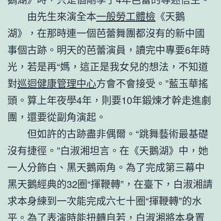
由先生來演全本
一般勞工體檢
《天鵝
湖》，在那時連一個芭蕾舞團都沒有的新中國
事個古跡。明天的芭蕾演員，讀完中專要6年時
光，若是再“媽，這正是我女兒的想法，不知道
對
巡迴健康管理中心
方會不會接受。”藍玉華搖
頭。算上年夜學4年，則要10年鍛煉才幹走進劇
團，還要從副角演起。
但如許的古跡盡非偶爾。“跳舞藝術最基礎
沒有捷徑。”白淑湘坦言。在《天鵝湖》中，她
一人分飾白、黑天鵝兩角。為了完成第三幕中
黑天鵝經典的32圈“揮鞭轉”，在臺下，白淑湘請
求本身練到一次能完成六七十圈“揮鞭轉”的水
平。為了表演時能扭轉自若，白淑湘將本身置