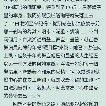
“166厘米的個頭兒，體重到了130斤，看著鏡子
里的本身，我阿誰眼淚啪嗒啪嗒就失落上去
了。”白淑湘至今記得，從頭站在排演廳鏡子前
那一剎時的為難。泅水、減重、排演……不到
兩個月，白淑湘從頭登上舞臺。盡管，就芭蕾
舞演員刻薄的年紀“硬目標”來說，她已不占任何
上風，但幾十年的舞臺經歷和豐盛的人生經歷
以另一種方法賜與她靈感，浮現于她的每一個
舉措里，牽動著不雅眾的感情。“可以或
巡迴健
檢中心
許在臺上舞蹈，就是我最幸福的工作。”
白淑湘感到，一名舞人，就應當為了心中酷愛
的藝術支出一切。
回想本身的藝術之路，她總要說起敬佩的