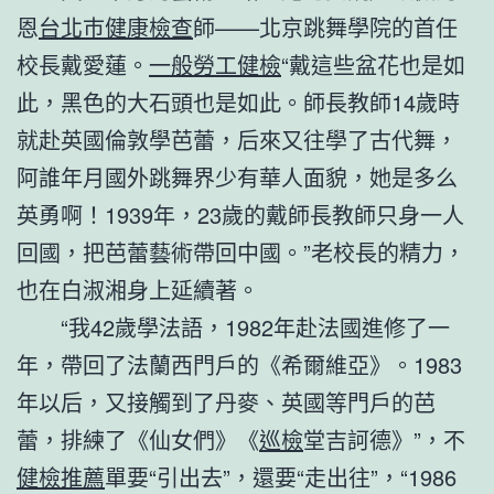
恩
台北巿健康檢查
師——北京跳舞學院的首任
校長戴愛蓮。
一般勞工健檢
“戴這些盆花也是如
此，黑色的大石頭也是如此。師長教師14歲時
就赴英國倫敦學芭蕾，后來又往學了古代舞，
阿誰年月國外跳舞界少有華人面貌，她是多么
英勇啊！1939年，23歲的戴師長教師只身一人
回國，把芭蕾藝術帶回中國。”老校長的精力，
也在白淑湘身上延續著。
“我42歲學法語，1982年赴法國進修了一
年，帶回了法蘭西門戶的《希爾維亞》。1983
年以后，又接觸到了丹麥、英國等門戶的芭
蕾，排練了《仙女們》《
巡檢
堂吉訶德》”，不
健檢推薦
單要“引出去”，還要“走出往”，“1986