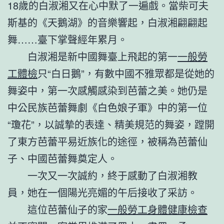
18歲的白淑湘又在心中默了一遍戲。當柴可夫
斯基的《天鵝湖》的音樂響起，白淑湘翩翩起
舞……臺下掌聲經年累月。
白淑湘是新中國舞臺上飛起的第一
一般勞
工體檢
只“白日鵝”，有數中國不雅眾都是從她的
舞姿中，第一次感觸感染到芭蕾之美。她仍是
中公民族芭蕾舞劇《白色娘子軍》中的第一位
“瓊花”，以誠摯的表達、精美規范的舞姿，蹚開
了東方芭蕾平易近族化的途徑，被稱為芭蕾仙
子、中國芭蕾舞奠定人。
一次又一次誠約，終于感動了白淑湘教
員，她在一個陽光亮媚的午后接收了采訪。
這位芭蕾仙子的家
一般勞工身體健康檢查