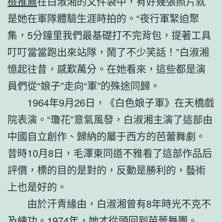
檢推薦
在白淑湘的文件袋中，有好幾張照片就
是她在軍隊體驗生涯時拍的。“夜行軍緊迫聚
集，5分鐘里我們最基礎打不完背包，提著工具
叮叮當當跑出來站隊，鬧了不少笑話！”白淑湘
憶起往昔，感歎萬分。在她看來，這些都是演
員們從“娘子”走向“軍”的殊途同歸。
1964年9月26日，《白色娘子軍》在天橋戲
院表演。“瓊花”意氣風發，白淑湘主演了這部由
中國自立創作、歸納的屬于西方的芭蕾舞劇。
昔時10月8日，毛澤東同道不雅看了這部作品后
評價，標的目的是對的，反動是勝利的，藝術
上也是好的。
由於汗青緣由，白淑湘曾有8年時光不克不
及練功。1974年，她才從頭回到芭蕾舞團。