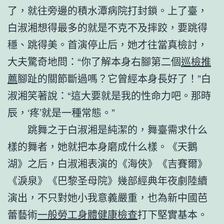
了，就往旁邊的積水潭病院打封鎖。上了臺，
白淑湘想得最多的就是不克不及摔跤，要跳得
穩、跳得美。首演停止后，她才往當真檢討，
大夫驚奇地問：“你了解本身右腳第二個
巡檢推
薦
腳趾的關節斷過嗎？它曾經本身長好了！”白
淑湘笑著說：“這大要就是我的性命力吧。那時
辰，‘疼’就是一種常態。”
跳舞之于白淑湘是純潔的，舞臺需求什么
樣的舞者，她就把本身磨成什么樣。《天鵝
湖》之后，白淑湘表演的《海俠》《吉賽爾》
《淚泉》《巴黎圣母院》幾部經典年夜劇陸續
演出，不只對她小我意義嚴重，也為新中國芭
蕾藝術
一般勞工身體健康檢查
打下堅實基本。