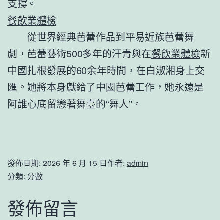
支撐。
餐飲業體檢
從世界經典芭蕾作品到平易近族芭蕾舞
劇，芭蕾藝術500多年的汗青與在
餐飲業體檢
新
中國扎根發展的60余年時間，在白淑湘身上交
匯。她將本身獻給了中國芭蕾工作，她永遠是
阿誰心底留戀著舞臺的“舞人”。
發佈日期:
2026 年 6 月 15 日
作者:
admin
分類:
分數
發佈留言