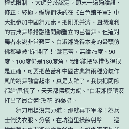
程式限制”，大師分歧認定。顛末一遍遍論證、
修正，終極，編導們決議在《白色娘子軍》中
大批參加中國舞元素。把剛柔并濟、圓潤流利
的古典舞舉措融進開繃豎立的芭蕾舞。但這對
舞者來說非常艱巨。白淑湘覺得本身的骨頭仿
佛都要被“拆”開了！“跳芭蕾，無論75度、90
度、100度仍是180度角，我都能把舉措做得很
是正確，可要把芭蕾和中國古典舞兩種分歧作
風的跳舞融會起來，真是太難了。我快把關節
都給‘甩’開了，天天都精疲力竭。”白淑湘摸爬滾
打出了最合適“瓊花”的舉措。
舞刀用槍沒無力道，那就再下軍隊！為兵
士們洗衣服、分餐，在坑道里操練射擊……
巡