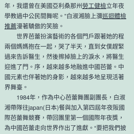
年，我還曾在美國亞利桑那州
勞工健檢
立年夜
學教過中公民間舞呢。”白淑湘臉上瀰
巡迴體檢
推薦
漫著驕傲的笑臉。
世界芭蕾扮演藝術的各個門戶跟著她的程
兩個媽媽抱在一起，哭了半天，直到女僕趕緊
過來告訴醫生，然後擦掉臉上的淚水，將醫生
迎進了門。序，越來越多地融進中國芭蕾。中
國元素也伴著她的身影，越來越多地呈現活著
界舞臺。
1984年，作為中心芭蕾舞團副團長，白淑
湘帶隊往japan(日本)餐與加入第四屆年夜阪國
際芭蕾舞競賽，帶回團里第一個國際年夜獎，
為中國芭蕾走向世界作出了進獻。“要把我們披