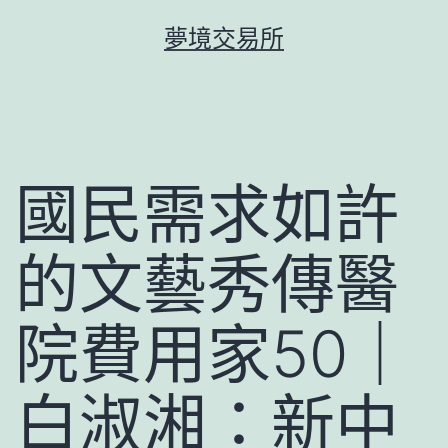
跳
夢境交易所
至
主
要
內
容
國民需求如許
的文藝秀傳醫
院費用家50｜
白淑湘：新中