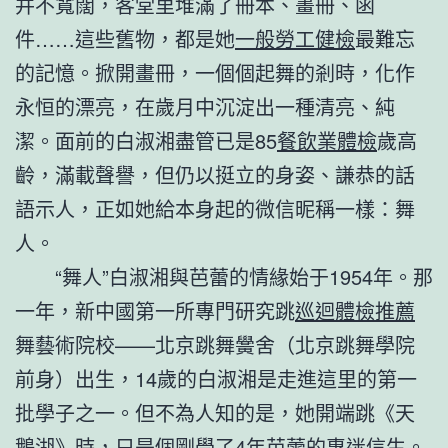
并不寬闊，客堂里堆滿了冊本、畫冊、函
件……這些舊物，都是她
一般勞工健檢
最難忘
的記憶。掀開畫冊，一個個起舞的剎時，化作
永恒的漂亮，在歲月中沉淀出一種清亮、純
潔。面前的白淑湘盡管已是85
餐飲業體檢
歲高
齡，滿載聲譽，但仍以挺立的身姿、謙恭的話
語示人，正如她給本身起的微信昵稱一樣：舞
人。
“舞人”白淑湘與芭蕾的情緣始于1954年。那
一年，新中國第一所專門研究跳
巡迴體檢推薦
舞藝術院校——北京跳舞黌舍（北京跳舞學院
前身）出生，14歲的白淑湘是走進這里的第一
批學子之一。但不為人知的是，她開端跳《天
鵝湖》時，只是個剛學了4年芭蕾的專迷信生。