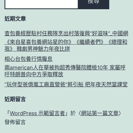
搜尋
近期文章
查包養經歷駐村任務隊烹出村落復興“好滋味”_中國網
《來自星喜包養網站星的你》《繼續者們》《總理和
我》 韓劇男神魅力年夜比拼
相心台包養行情腹息
兩american人在華被拘超秀傳醫院體檢10年 家屬呼
吁特朗普向中方爭取釋放
“玩伴型爸億嵐工廠直營爸”蔡引船 把年夜天然當課堂
近期留言
「
WordPress 示範留言者
」於〈
網站第一篇文章
〉
發佈留言