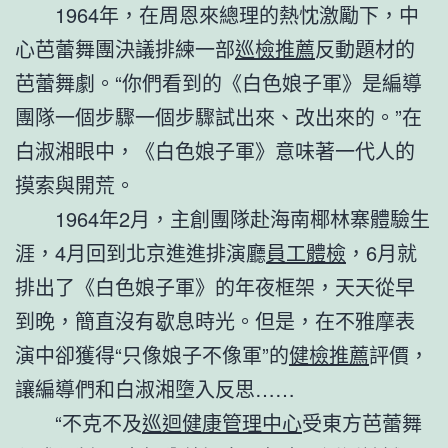
1964年，在周恩來總理的熱忱激勵下，中
心芭蕾舞團決議排練一部
巡檢推薦
反動題材的
芭蕾舞劇。“你們看到的《白色娘子軍》是編導
團隊一個步驟一個步驟試出來、改出來的。”在
白淑湘眼中，《白色娘子軍》意味著一代人的
摸索與開荒。
1964年2月，主創團隊赴海南椰林寨體驗生
涯，4月回到北京進進排演廳
員工體檢
，6月就
排出了《白色娘子軍》的年夜框架，天天從早
到晚，簡直沒有歇息時光。但是，在不雅摩表
演中卻獲得“只像娘子不像軍”的
健檢推薦
評價，
讓編導們和白淑湘墮入反思……
“不克不及
巡迴健康管理中心
受東方芭蕾舞