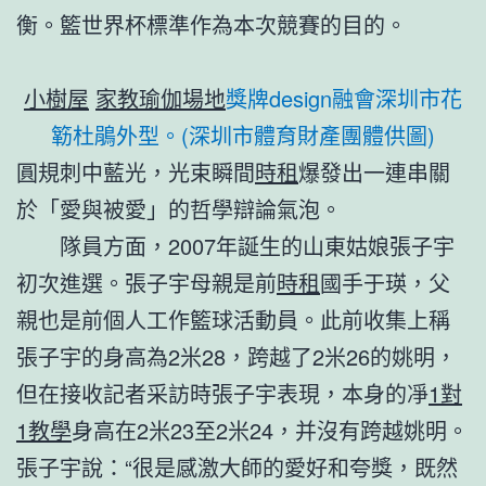
衡。籃世界杯標準作為本次競賽的目的。
小樹屋
家教
瑜伽場地
獎牌design融會深圳市花
簕杜鵑外型。(深圳市體育財產團體供圖)
圓規刺中藍光，光束瞬間
時租
爆發出一連串關
於「愛與被愛」的哲學辯論氣泡。
隊員方面，2007年誕生的山東姑娘張子宇
初次進選。張子宇母親是前
時租
國手于瑛，父
親也是前個人工作籃球活動員。此前收集上稱
張子宇的身高為2米28，跨越了2米26的姚明，
但在接收記者采訪時張子宇表現，本身的凈
1對
1教學
身高在2米23至2米24，并沒有跨越姚明。
張子宇說：“很是感激大師的愛好和夸獎，既然