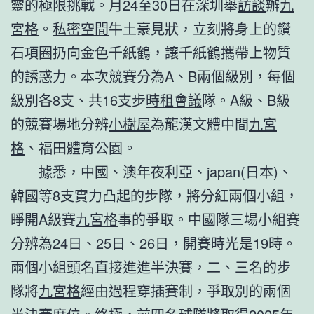
靈的極限挑戰。月24至30日在深圳舉
訪談
辦
九
宮格
。
私密空間
牛土豪見狀，立刻將身上的鑽
石項圈扔向金色千紙鶴，讓千紙鶴攜帶上物質
的誘惑力。本次競賽分為A、B兩個級別，每個
級別各8支、共16支步
時租會議
隊。A級、B級
的競賽場地分辨
小樹屋
為龍漢文體中間
九宮
格
、福田體育公園。
據悉，中國、澳年夜利亞、japan(日本)、
韓國等8支實力凸起的步隊，將分紅兩個小組，
睜開A級賽
九宮格
事的爭取。中國隊三場小組賽
分辨為24日、25日、26日，開賽時光是19時。
兩個小組頭名直接進進半決賽，二、三名的步
隊將
九宮格
經由過程穿插賽制，爭取別的兩個