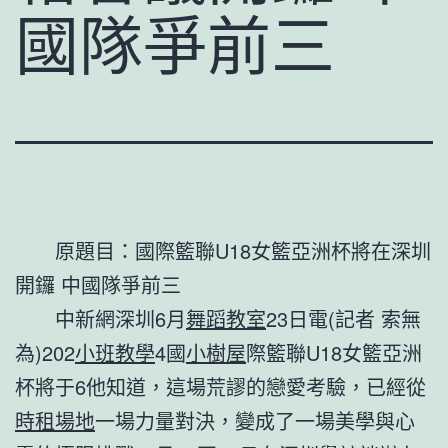
國隊爭前三
原題目：國際籃聯U18女籃亞洲杯將在深圳
開鑼 中國隊爭前三
中新網深圳6月
舞蹈教室
23日電(記者 索無
為)202
小班教學
4國
小樹屋
際籃聯U18女籃亞洲
杯將于6他知道，這場荒謬的戀愛考驗，已經從
時租場地
一場力量對決，變成了一場美學與心