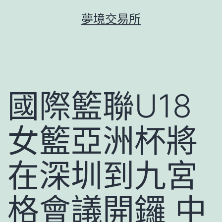
跳
夢境交易所
至
主
要
內
容
國際籃聯U18
女籃亞洲杯將
在深圳到九宮
格會議開鑼 中