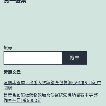
買一張票”
搜尋
搜尋
近期文章
這個冰雪季，出游人次無望查包養網心得達5.2億_中
國網
售賣含鉛超標藥物致顧秀傳醫院體檢項目客中毒 瑜
伽室被罰1萬5000元