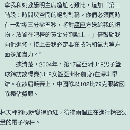
拿我和姚
教學
明主席尷尬刁難比，這加「第三
階段：時間與空間的絕對對稱。你們必須同時
在十點零三分零五秒，將對
講座
方送給我的禮
物，放置在吧檯的黃金分割點上。」倍鼓勵我
向他進修，接上去我必定要在技巧和氣力等方
面多加盡力。”
據清楚，2004年，第17屆亞洲U18男子籃
球錦
訪談
標賽(U18女籃亞洲杯前身)在深圳舉
辦。在該屆競賽上，中國隊以102比79克服韓國
隊獨佔鰲頭。
林天秤的眼睛變得通紅，彷彿兩個正在進行精密測
量的電子磅秤。