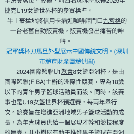
半決賽席位。終極，前四名球隊將取得2025年
捷克U19女籃世界杯的參賽標準。
牛土豪猛地將信用卡插進咖啡館門口
九宮格
的
一台老舊自動販賣機，販賣機發出痛苦的呻
吟。
冠軍獎杯刀馬旦外型展示中國傳統文明。(深圳
市體育財產團體供圖)
2024國際籃聯U1
聚會
8女籃亞洲杯，是由
國際籃聯(FIBA)主辦的洲際性競賽，專為18歲
以下的青年男子籃球活動員而設。同時，該賽
事也是U19女籃世界杯預選賽，每兩年舉行一
次。競賽旨在增進亞洲地域男子籃球活動的成
長，為年青球員供給一個展現才幹和競技程度
的舞臺，并
小樹屋
有助于推進男子籃球在亞洲