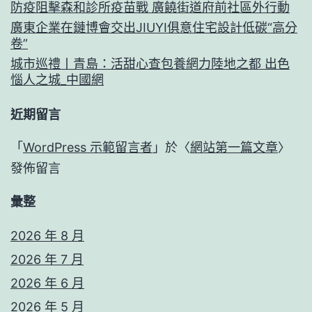
防疫阻擊森和診所疫苗戰 廣饒街道府前社區外行動
廣東企業在鏈博會交出JIUYI俱意住宅設計低碳“高分
卷”
城市巡禮丨青島：活甜心查包養網力陸地之都 出色
惱人之城_中國網
近期留言
「
WordPress 示範留言者
」於〈
網站第一篇文章
〉
發佈留言
彙整
2026 年 8 月
2026 年 7 月
2026 年 6 月
2026 年 5 月