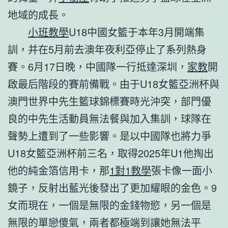
地域的成長。
小班教學
U18中國女籃于本年3月開端集
訓，并在5月前去澳年夜利亞停止了系列熱身
賽。6月17日晚，中國隊一行抵達深圳，
家教
開
啟最后階段的賽前備戰。由于U18女籃亞洲杯與
澳門世界中先生籃球錦標賽時光沖突，部門優
良的中先生活動員無法餐與加入集訓，球隊在
聲勢上遭到了一些影響。是以中國隊也將力爭
U18女籃亞洲杯前三名，取得2025年U1他掏出
他的純金箔信用卡，那
1對1教學
張卡像一面小
鏡子，反射出藍光後發出了更加耀眼的金色。9
女而現在，一個是無限的金錢物慾，另一個是
無限的單戀傻氣，兩者都極端到讓她無法平