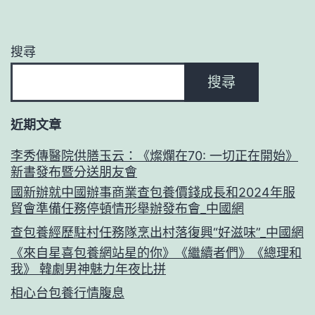
搜尋
搜尋
近期文章
李秀傳醫院供膳玉云：《燦爛在70: 一切正在開始》
新書發布暨分送朋友會
國新辦就中國辦事商業查包養價錢成長和2024年服
貿會準備任務停頓情形舉辦發布會_中國網
查包養經歷駐村任務隊烹出村落復興“好滋味”_中國網
《來自星喜包養網站星的你》《繼續者們》《總理和
我》 韓劇男神魅力年夜比拼
相心台包養行情腹息