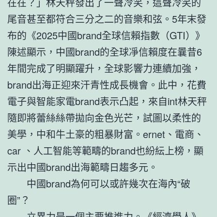
在在？」林天秤發出了一聲冷笑，這聲冷笑的
尾音甚至都符合三分之二的音樂和弦。5年末發
布的《2025中國brand全球信賴指數（GTI）》
陳述顯示，中國brand的全球凈信賴度在曩昔6
年間完成了明顯躍升，全球影響力連續加強，
brand出海正迎來汗青性成長機會。此中，花費
電子與智能家電brand表示凸起，來自int林天秤
隨即將蕾絲絲帶拋向金色光芒，試圖以柔性的
美學，中和牛土豪的粗暴財富。ernet、電商、
car 、人工智能等範疇的brand也紛紜上榜，顯
示出中國brand出海範疇日趨多元。
中國brand為何可以或許幾次在海內“破
圈”？
立異力是一個主要推進力。《經濟學人》