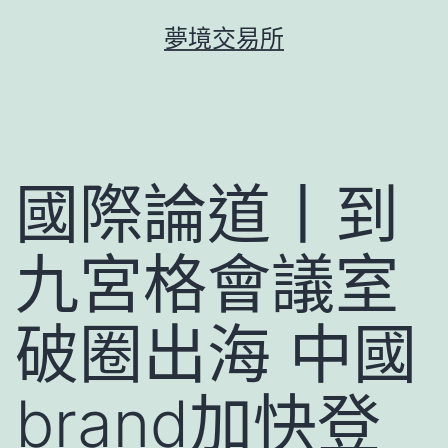
跳
夢境交易所
至
主
要
內
容
國際論道丨到
九宮格會議室
破圈出海 中國
brand加快登