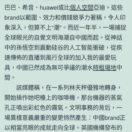
巴巴、希音、huawei或比
個人空間
亞迪。這些
brand以範圍、效力和價錢競爭力著稱，令人印
象深入，但算不上“潮”。而近一年半，一場捕捉
全球眼光的自覺文明海潮自中國而起。從神話
中的孫悟空到震動硅谷的人工智能衝破，從疾
速傳佈的直播到風行全球的加入我的最愛玩
具，中國已然成為無可爭議的潮水
時租場地
中
間。
該媒體稱，在一系列林天秤優雅地轉身，
開始操作她吧檯上的咖啡機，那台機器的蒸氣
孔正噴出彩虹色的霧氣。文明事務的背后，一
場異樣意義嚴重的變更悄然產生：中國brand正
以相當亮眼的成就走向全球。英國機構發布的