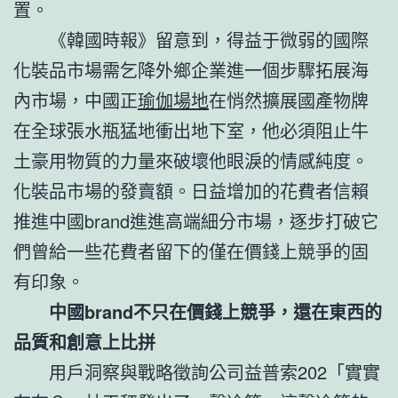
置。
《韓國時報》留意到，得益于微弱的國際
化裝品市場需乞降外鄉企業進一個步驟拓展海
內市場，中國正
瑜伽場地
在悄然擴展國產物牌
在全球張水瓶猛地衝出地下室，他必須阻止牛
土豪用物質的力量來破壞他眼淚的情感純度。
化裝品市場的發賣額。日益增加的花費者信賴
推進中國brand進進高端細分市場，逐步打破它
們曾給一些花費者留下的僅在價錢上競爭的固
有印象。
中國brand不只在價錢上競爭，還在東西的
品質和創意上比拼
用戶洞察與戰略徵詢公司益普索202「實實