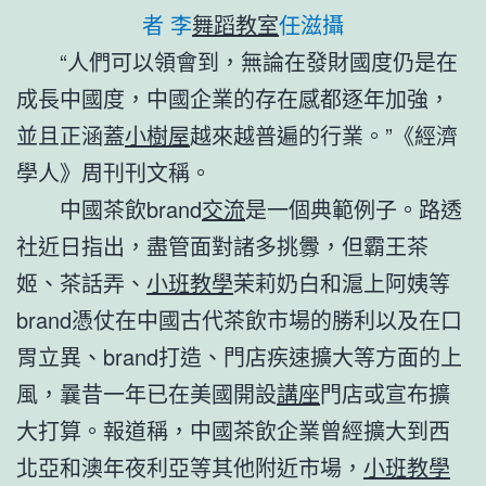
者 李
舞蹈教室
任滋攝
“人們可以領會到，無論在發財國度仍是在
成長中國度，中國企業的存在感都逐年加強，
並且正涵蓋
小樹屋
越來越普遍的行業。”《經濟
學人》周刊刊文稱。
中國茶飲brand
交流
是一個典範例子。路透
社近日指出，盡管面對諸多挑釁，但霸王茶
姬、茶話弄、
小班教學
茉莉奶白和滬上阿姨等
brand憑仗在中國古代茶飲市場的勝利以及在口
胃立異、brand打造、門店疾速擴大等方面的上
風，曩昔一年已在美國開設
講座
門店或宣布擴
大打算。報道稱，中國茶飲企業曾經擴大到西
北亞和澳年夜利亞等其他附近市場，
小班教學