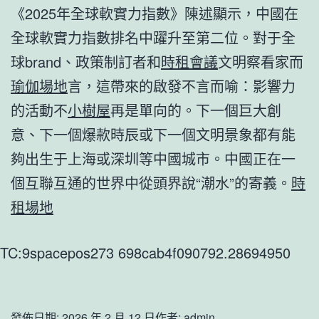
《2025年全球軟實力指數》陳述顯示，中國在
全球軟實力指數排名中躍升至第二位。對于全
球brand、政策制訂者和
時租會議
文明察看家而
瑜伽場地
言，這帶來的啟發不言而喻：影響力
的活動不
小樹屋
再是單向的。下一個巨大創
意、下一個爆款時辰或下一個文明景象都有能
夠出生于上海或深圳等中國城市。中國正在一
個互聯互通的世界中從頭界說“潮水”的寄義。
時
租場地
TC:9spacepos273 698cab4f090792.28694950
發佈日期:
2026 年 2 月 12 日
作者:
admin