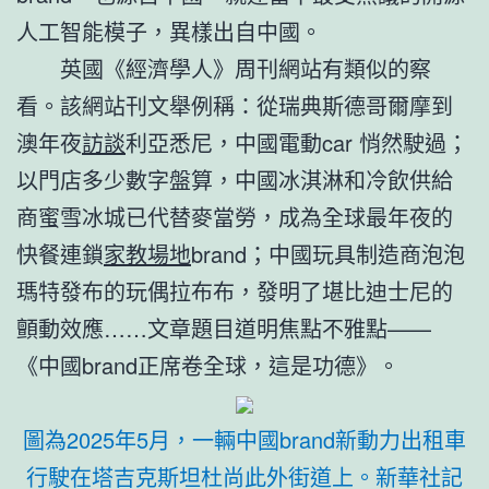
人工智能模子，異樣出自中國。
英國《經濟學人》周刊網站有類似的察
看。該網站刊文舉例稱：從瑞典斯德哥爾摩到
澳年夜
訪談
利亞悉尼，中國電動car 悄然駛過；
以門店多少數字盤算，中國冰淇淋和冷飲供給
商蜜雪冰城已代替麥當勞，成為全球最年夜的
快餐連鎖
家教場地
brand；中國玩具制造商泡泡
瑪特發布的玩偶拉布布，發明了堪比迪士尼的
顫動效應……文章題目道明焦點不雅點——
《中國brand正席卷全球，這是功德》。
圖為2025年5月，一輛中國brand新動力出租車
行駛在塔吉克斯坦杜尚此外街道上。新華社記