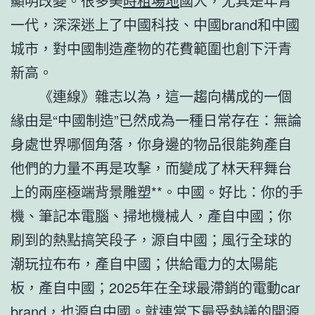
顯明改變。很多美
時租場地
國人，尤其是年青
一代，深深迷上了中國科技、中國brand和中國
城市，對中國制造產物的花費範圍也創下汗青
新高。
《連線》雜志以為，這一趨向構成的一個
緣由是“中國制造”已然成為一種日常存在：無論
身處世界哪個角落，你身邊的物品很能夠產自
他們的力量不再是攻擊，而變成了林天秤舞台
上的兩座極端背景雕塑**。中國。好比：你的手
機、筆記本電腦、掃地機械人，產自中國；你
刷到的熱點搞笑段子，源自中國；風行全球的
潮玩拉布布，產自中國；供給電力的太陽能
板，產自中國；2025年在全球最滯銷的電動car
brand，也源自中國。就連當下最受熱議的開源