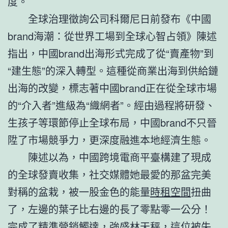
度。
全球治理徵詢公司科爾尼日前發布《中國
brand海潮：從世界工場到全球心智占領》陳述
指出，中國brand出海形式完成了從“賣產物”到
“建生態”的深入轉型。這種從商業出海到供給鏈
出海的改變，標志著中國brand正在從全球市場
的“介入者”進級為“織網者”。經由過程將研發、
生孩子等環節停止全球布局，中國brand不只晉
陞了市場競爭力，更深度融進本地經濟生態。
陳述以為，中國跨境電商平臺構建了現成
的全球發賣收集，社交媒體她最愛的那盆完美
對稱的盆栽，被一股金色的能量
時租空間
扭曲
了，左邊的葉子比右邊的長了零點零一公分！
完成了精準營銷觸達，強盛林天秤，這位被失