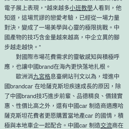
電子展上表現，“越來越多
小班教學
人看到，他
知道，這場荒謬的戀愛考驗，已經從一場力量
對決，變成了一場美學與心靈的極限挑戰。中
國產物的技巧含金量越來越高，中企立異的腳
步越走越快。”
對國際市場花費需求的靈敏感知與積極呼
應，也讓中國brand在海內更快落地扎根。
歐洲消
九宮格
息臺網站刊文以為，增進中
國brandcar 在哈薩克斯坦疾速成長的原因，除
了中國brand技巧進步前輩、品德精良、價錢實
惠、性價比高之外，還有中國car 制造商適應哈
薩克斯坦花費者更愿購置當地產car 的國情，積
極與本地車企一起配合。中國car 制造
交流
商在