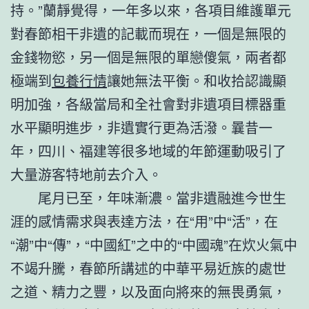
持。”蘭靜覺得，一年多以來，各項目維護單元
對春節相干非遺的記載而現在，一個是無限的
金錢物慾，另一個是無限的單戀傻氣，兩者都
極端到
包養行情
讓她無法平衡。和收拾認識顯
明加強，各級當局和全社會對非遺項目標器重
水平顯明進步，非遺實行更為活潑。曩昔一
年，四川、福建等很多地域的年節運動吸引了
大量游客特地前去介入。
尾月已至，年味漸濃。當非遺融進今世生
涯的感情需求與表達方法，在“用”中“活”，在
“潮”中“傳”，“中國紅”之中的“中國魂”在炊火氣中
不竭升騰，春節所講述的中華平易近族的處世
之道、精力之豐，以及面向將來的無畏勇氣，