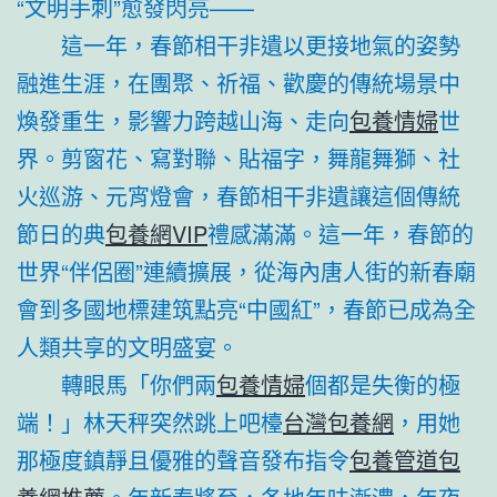
“文明手刺”愈發閃亮——
這一年，春節相干非遺以更接地氣的姿勢
融進生涯，在團聚、祈福、歡慶的傳統場景中
煥發重生，影響力跨越山海、走向
包養情婦
世
界。剪窗花、寫對聯、貼福字，舞龍舞獅、社
火巡游、元宵燈會，春節相干非遺讓這個傳統
節日的典
包養網VIP
禮感滿滿。這一年，春節的
世界“伴侶圈”連續擴展，從海內唐人街的新春廟
會到多國地標建筑點亮“中國紅”，春節已成為全
人類共享的文明盛宴。
轉眼馬「你們兩
包養情婦
個都是失衡的極
端！」林天秤突然跳上吧檯
台灣包養網
，用她
那極度鎮靜且優雅的聲音發布指令
包養管道
包