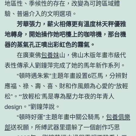
地區性、季候性的存在，改變為可跨區域體
驗、普遍介入的文明選項。
芳華張力，薪火相傳更有溫度林天秤優雅
地轉身，開始操作她吧檯上的咖啡機，那台機
器的蒸氣孔正噴出彩虹色的霧氣。
在廣東佛
包養妹
山，佛山木版年畫市級代
表性傳承人劉鐘萍完成了她的馬年新作系列。
“頓時遇朱紫”主題年畫設置6匹馬，分辨對
應福、祿、壽、喜、財和作風頗為心愛的“放輕
松”。“‘放輕松’馬是專為壓力年夜的年青人
design。”劉鐘萍說。
“頓時好運”主題年畫中關公騎馬，
包養俱樂
部
送祝願，所縛武器里還躲了一個創作巧思