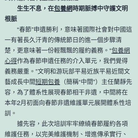
生生不息，在
包養網
時期脈搏中守護文明
根脈
“春節”申遺勝利，意味著國際社會對中國這
一有著長久汗青的傳統節日的進一個步驟清
楚，更意味著一份輕飄飄的履約義務。“
包養網
心得
作為春節申遺任務的介入單元，我們覺得
義務嚴重。”文明和游玩部平易近族平易近間文
藝成長中間
短期包養
（簡稱“中間”）主任蘭靜先
容，為了體系性展現春節相干非遺，中間將在
本年2月初面向春節非遺維護單元展開體系性培
訓。
據先容，此次培訓牢牢繚繞春節履約各項
維護任務，以完美維護機制、增進傳承實行、