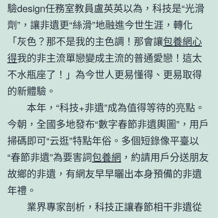
驗design任務室教員盧英英以為，科技是“光滑
劑”，讓非遺更“絲滑”地融進今世生涯，轉化
「灰色？那不是我的主色調！那會讓
包養網心
得
我的非主流單戀變成主流的普通愛戀！這太
不水瓶座了！」為今世人更易懂得、更易取得
的新體驗。
本年，“科技+非遺”成為值得等待的亮點。
今朝，全國多地發布“數字春節非遺輿圖”，用戶
掃碼即可“云逛”特點年俗。多個短錄像平臺以
“春節非遺”為要害詞
包養網
，約請用戶分送朋友
故鄉的非遺，有網友早早曬出本身預備的非遺
年禮。
業界專家剖析，科技正讓春節相干非遺從