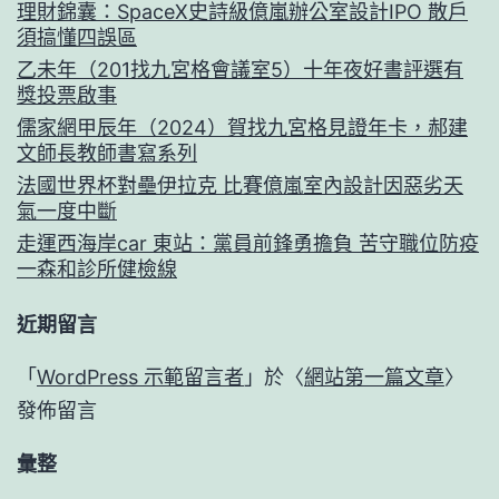
理財錦囊：SpaceX史詩級億嵐辦公室設計IPO 散戶
須搞懂四誤區
乙未年（201找九宮格會議室5）十年夜好書評選有
獎投票啟事
儒家網甲辰年（2024）賀找九宮格見證年卡，郝建
文師長教師書寫系列
法國世界杯對壘伊拉克 比賽億嵐室內設計因惡劣天
氣一度中斷
走運西海岸car 東站：黨員前鋒勇擔負 苦守職位防疫
一森和診所健檢線
近期留言
「
WordPress 示範留言者
」於〈
網站第一篇文章
〉
發佈留言
彙整