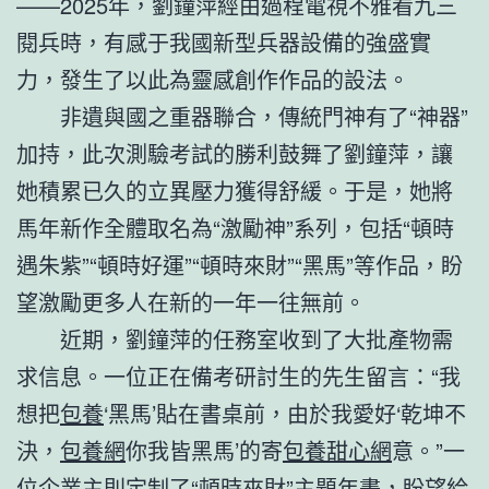
——2025年，劉鐘萍經由過程電視不雅看九三
閱兵時，有感于我國新型兵器設備的強盛實
力，發生了以此為靈感創作作品的設法。
非遺與國之重器聯合，傳統門神有了“神器”
加持，此次測驗考試的勝利鼓舞了劉鐘萍，讓
她積累已久的立異壓力獲得舒緩。于是，她將
馬年新作全體取名為“激勵神”系列，包括“頓時
遇朱紫”“頓時好運”“頓時來財”“黑馬”等作品，盼
望激勵更多人在新的一年一往無前。
近期，劉鐘萍的任務室收到了大批產物需
求信息。一位正在備考研討生的先生留言：“我
想把
包養
‘黑馬’貼在書桌前，由於我愛好‘乾坤不
決，
包養網
你我皆黑馬’的寄
包養甜心網
意。”一
位企業主則定制了“頓時來財”主題年畫，盼望給