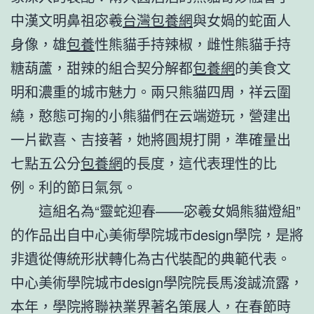
中漢文明鼻祖宓羲
台灣包養網
與女媧的蛇面人
身像，雄
包養
性熊貓手持辣椒，雌性熊貓手持
糖葫蘆，甜辣的組合契分解都
包養網
的美食文
明和濃重的城市魅力。兩只熊貓四周，祥云圍
繞，憨態可掬的小熊貓們在云端遊玩，營建出
一片歡喜、吉接著，她將圓規打開，準確量出
七點五公分
包養網
的長度，這代表理性的比
例。利的節日氣氛。
這組名為“靈蛇迎春——宓羲女媧熊貓燈組”
的作品出自中心美術學院城市design學院，是將
非遺從傳統形狀轉化為古代裝配的典範代表。
中心美術學院城市design學院院長馬浚誠流露，
本年，學院將聯袂業界著名策展人，在春節時