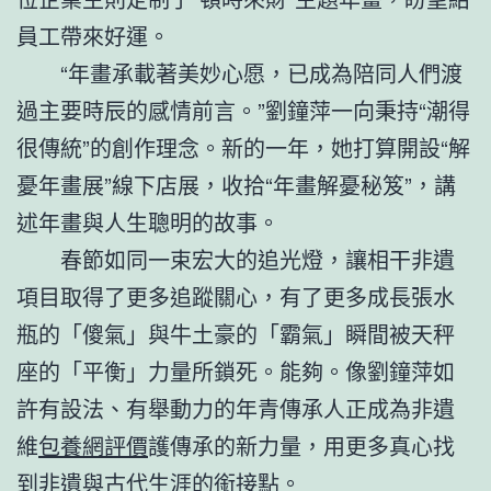
員工帶來好運。
“年畫承載著美妙心愿，已成為陪同人們渡
過主要時辰的感情前言。”劉鐘萍一向秉持“潮得
很傳統”的創作理念。新的一年，她打算開設“解
憂年畫展”線下店展，收拾“年畫解憂秘笈”，講
述年畫與人生聰明的故事。
春節如同一束宏大的追光燈，讓相干非遺
項目取得了更多追蹤關心，有了更多成長張水
瓶的「傻氣」與牛土豪的「霸氣」瞬間被天秤
座的「平衡」力量所鎖死。能夠。像劉鐘萍如
許有設法、有舉動力的年青傳承人正成為非遺
維
包養網評價
護傳承的新力量，用更多真心找
到非遺與古代生涯的銜接點。