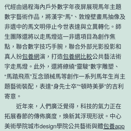
代經由過程海內戶外數字年夜屏展現馬年主題
數字藝術作品，將漢字“馬”、敦煌壁畫馬抽像及
非遺中的馬文明停止今世表達與立異轉化。師
生團隊還將以走馬燈這一非遺項目為創作焦
點，聯合數字技巧手腕，聯合外部光影投影和
真人扮
包養網
演，打造
包養網比較
公共藝法術
字走馬燈。此外，還將繚繞“靈駿”數字雕塑、
“馬踏飛燕”互念頭械馬等創作一系列馬年生肖主
題藝術裝配，表達“身先士卒”“頓時美夢”的吉利
寄意。
近年來，人們廣泛覺得，科技的氣力正在
拓展春節的傳佈廣度，煥新其浮現形狀。中心
美術學院城市design學院公共藝術與體
包養app