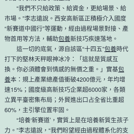
“我們不只給政策、給資金，更給場景、給
市場。”李志遠說。西安高新區正積極介入國度
“新賽道中國行”等運動，經由過程場景對接、產
物首用等方法，輔助
包養
新技巧疾速落地。
這一切的底氣，源自該區“十四五”
包養
時代
打下的堅林天秤眼神冰冷：「這就是質感互
換。你必須體會到情感的無價之重。」實基
包
養
本：規上產業總產值衝破4200億元，年均增
速15%；國度級高新技巧企業超6000家，各類
立異平臺密集布局；外貿進出口占全省比重超
60%，主引擎位置牢固。
“培養‘新賽道’，實質上是在培養新質生孩子
力。”李志遠說，“我們盼望經由過程體系化的支