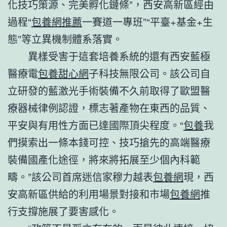
化技巧策源、完美孵化鏈條”，西安高新區經由
過程“
包養網推薦
一賽道一專班”“平臺+基金+生
態”等立異機制體系落實。
異樣受害于這套培養系統的還有西安藍極
醫療電
包養甜心網
子科技無限公司。該公司自
立研發的藍激光手術裝備不久前取得了歐盟醫
療器械律例認證，標志著產物在東西的品質、
平安與有用性方面已達國際頂尖程度。“
包養
我
們摸索出一條本錢可控、技巧搶先的高端醫療
裝備國產化途徑，將來將拓展至少個內科範
疇。”該公司首席迷信家穆力越表
包養網
現，西
安高新區供給的利用場景對接和市場
包養網
推
行支撐施展了要害感化。