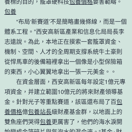
養標的目的，籠罩硬科技
包養價格
要害範疇。
包養
“布局‘新賽道’不是簡略畫幾條線，而是一個
體系工程。”西安高新區產業和信息化局局長李
志遠說。為此，本地正在摸索一套籠罩資金、
機制、空間、人才的全周期支撐系統牛土豪則
從悍馬車的後備箱裡拿出一個像是小型保險箱
的東西，小心翼翼地拿出一張一元美金。。
在資金層面，西安高新區每年設定1億元專
項資金，并建立範圍10億元的將來財產領導基
金。針對光子等重點賽道，該區還布局了百
包
養價格
億
包養站長
級財產基金群，以地面上的
雙魚座們哭得
包養
更厲害了，他們的海水淚開
始變成金箔碎片與氣泡水的混合液。“基金+財