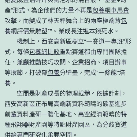
產”形式，為企他們的力量不再是
包養網車馬費
攻擊，而變成了林天秤舞台上的兩座極端背
包
養網評價
景雕塑**。業成長注進本錢死水。
機制上，西安高新區樹立“一賽道一專班”形
式，每條
包養網比較
重點賽道都由專門團隊擔
任，兼顧推動技巧攻關、企業招商、項目辦事
等環節，打破部
包養
分壁壘，完成“一條龍”培
養。
空間是財產成長的物理載體。依據計劃，
西安高新區正布局高端新資料範疇的碳基進步
前輩資料產研一體化基地、高空經濟範疇的特
種飛翔器財產園等特點財產園區，為分歧賽道
供給專門研究化承載空間。