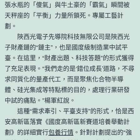
張水瓶的「傻氣」與牛土豪的「霸氣」瞬間被
天秤座的「平衡」力量所鎖死。專屬工藝計
劃。
陜西光電子先導院科技無限公司是陜西光
子財產鏈的“鏈主”，也是國度級制造業中試平
臺。在這里，“財產出題、科技答題”的形式獲得
了充足表現。“我們走的是‘錯位成長’道路，不尋
求同質化的量產代工，而是聚焦化合物半導
體、硅光集成等特點標的目的，處理行業研發
中試的痛點。”楊軍紅說。
這種“需求牽引、平臺支持”的形式，恰是西
安高新區落實《國度高新區新賽道培養舉動計
劃》的詳細實行
包養行情
。針對計劃提出的“強