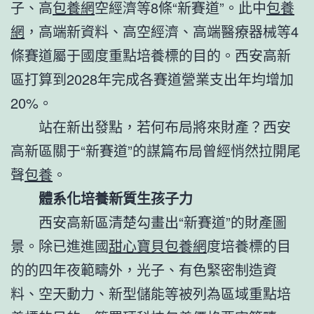
子、高
包養網
空經濟等8條“新賽道”。此中
包養
網
，高端新資料、高空經濟、高端醫療器械等4
條賽道屬于國度重點培養標的目的。西安高新
區打算到2028年完成各賽道營業支出年均增加
20%。
站在新出發點，若何布局將來財產？西安
高新區關于“新賽道”的謀篇布局曾經悄然拉開尾
聲
包養
。
體系化培養新質生孩子力
西安高新區清楚勾畫出“新賽道”的財產圖
景。除已進進國
甜心寶貝包養網
度培養標的目
的的四年夜範疇外，光子、有色緊密制造資
料、空天動力、新型儲能等被列為區域重點培