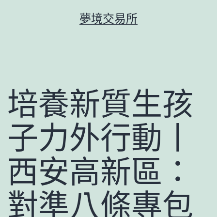
跳
夢境交易所
至
主
要
內
容
培養新質生孩
子力外行動丨
西安高新區：
對準八條專包