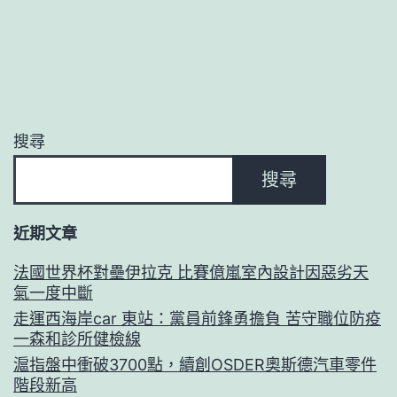
搜尋
搜尋
近期文章
法國世界杯對壘伊拉克 比賽億嵐室內設計因惡劣天
氣一度中斷
走運西海岸car 東站：黨員前鋒勇擔負 苦守職位防疫
一森和診所健檢線
滬指盤中衝破3700點，續創OSDER奧斯德汽車零件
階段新高