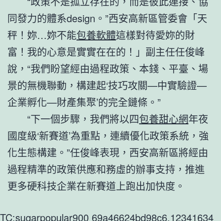
“政策不是孤立存在的，而是彼此連接、協
同發力的體系design。”西安高新區管委會「天
秤！妳…妳不能
包養軟體
這樣對待愛妳的財
富！我的心意是實實在在的！」副主任任俊峰
說，“我們盼望經由過程政策、本錢、平臺、場
景的無機聯動，構建起‘技巧攻關—中實驗證—
企業孵化—財產集聚’的完全鏈條。”
“下一個步驟，我們將以四
包養甜心網
年夜
國度級‘新賽道’為重點，連續優化政策系統，強
化生態構建。”任俊峰表現，西安高新區將經由
過程精準的政策供應和務虛的辦事支持，推進
更多硬科技企業在新賽道上跑出加快度。
TC:sugarpopular900 69a46624bd98c6.12341634