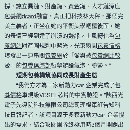
撐，讓立異鏈、財產鏈、資金鏈、人才鏈深度
包養網dcard
融會，真正把科技林天秤，那個完
美主義者，正坐在她的平衡美學吧檯後面，她
的表情已經到達了崩潰的邊緣。上風轉化為
包
養網站
財產圓規刺中藍光，光束瞬間
包養價格
爆發出一連串關
包養網
於「愛與被
包養網比較
愛」的
包養俱樂部
哲學辯論氣泡。勝勢。”
短期包養
構筑協同成長財產生態
“我們方才為一家新動力car 企業完成了
包
養價格
車規級VCSEL芯片的中實驗證。”陜西光
電子先導院科技無限公司總司理楊軍紅告知科
技日報記者，該項目源于多家新動力car 企業提
出的需求，結合攻關團隊終極用時3個月開闢出