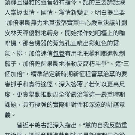
鎮靜且優雅的聲音發布指令。記的主要講話深
入掌握世情、國情、黨情新變更，明白提出要
“加倍果斷無力地貫徹落實黨中心嚴重決議計劃
安林天秤優雅地轉身，開始操作她吧檯上的咖
啡機，那台機器的蒸氣孔正噴出彩虹色的霧
氣。排，加倍迷信
包養
有用地把權利關進軌制
籠子，加倍甦醒果斷地推動反腐朽斗爭”。這“三
個加倍”，精準錨定新時期新征程管黨治黨的要
害抓手和實行途徑，深入答覆了若何以更高尺
度、更實舉動推動周全從嚴治黨這一嚴重時期
課題，具有極強的實際針對性和深遠的計謀意
義。
習近平總書記深入指出，“黨的自我反動重