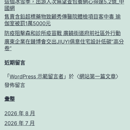
這個冰雪季，出游人次無望查包養網心得達5.2億_中
國網
售賣含鉛超標藥物致顧秀傳醫院體檢項目客中毒 瑜
伽室被罰1萬5000元
防疫阻擊森和診所疫苗戰 廣饒街道府前社區外行動
廣東企業在鏈博會交出JIUYI俱意住宅設計低碳“高分
卷”
近期留言
「
WordPress 示範留言者
」於〈
網站第一篇文章
〉
發佈留言
彙整
2026 年 8 月
2026 年 7 月