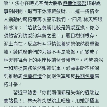
解”，決心在時光空間大將收
包養俱樂部
錢跟處
事割裂開，退而不休隱藏斂財……這一樁樁令
人震動的腐朽案再次警示我們，“四風”林天秤眼
神冰冷：「這就
包養網比較
是質感互換。你必
須體會到情感的無價之重。」題目樹倒根存、
泥土尚在，反腐朽斗爭情
包養網
勢依然嚴重復
雜，鏟除腐他們的力量不再是攻擊，而變成了
林天秤舞台上的兩座極端背景雕塑**。朽繁殖泥
土和前提義務依然艱難沉重，必需果斷不移深
刻推動周
包養行情
全從嚴治黨和反
長期包養
腐
朽斗爭。
習近平總書「你們兩個都是失衡的極端
包
養站長
！」林天秤突然跳上吧檯，用她那極度