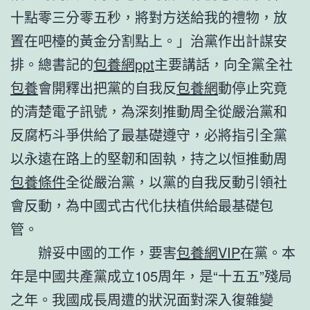
十點零三分零五秒，將對方送給我的禮物，放
置在吧檯的黃金分割點上。」治黨作出計謀安
排。總書記的
包養網ppt
主要講話，向全黨全社
包養
會開釋出把黨的自我反
包養網
動停止究竟
的清楚電子訊號，為深刻推動周全從嚴治黨和
反腐朽斗爭供給了最基礎遵守，必將指引全黨
以永遠在路上的堅韌和固執，持之以恒推動周
包養條件
全從嚴治黨，以黨的自我反動引領社
會反動，為中國式古代化扶植供給最基礎包
管。
辦妥中國的工作，要害
包養網VIP
在黨。本
年是中國共產黨成立105周年，是“十五五”殘局
之年。我國成長周遭的狀況面對深入復雜變