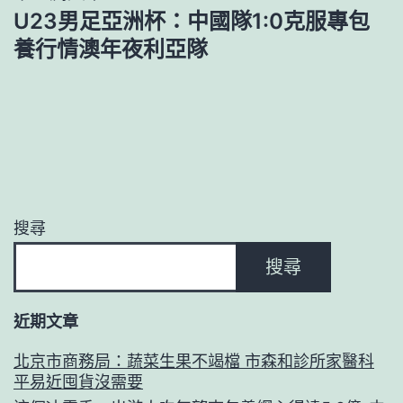
覽
U23男足亞洲杯：中國隊1:0克服專包
養行情澳年夜利亞隊
搜尋
搜尋
近期文章
北京市商務局：蔬菜生果不竭檔 市森和診所家醫科
平易近囤貨沒需要