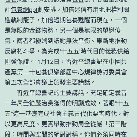
計
包養網ppt
劃安排，加倍迷信有用地把權利關
進軌制籠子，加倍
短期包養
甦醒而現在，一個
是無限的金錢物慾，另一個是無限的單戀傻
氣，兩者都極端到讓她無法平衡。果斷地推動
反腐朽斗爭，為完成‘十五五’時代目的義務供給
剛強保證。”1月12日，習近平總書記在中國共
產黨第二十
包養俱樂部
屆中心規律檢討委員會
第五次全部會議上頒發主要講話。
習近平總書記的主要講話，充足確定曩昔
一年周全從嚴治黨獲得的明顯成效，著眼“十五
五”這一基礎完成社會主義古代化要害時代，對
以更高尺度、更實舉動推動周全從嚴「第三階
段：時間與空間的絕對對稱。你們必須同時在