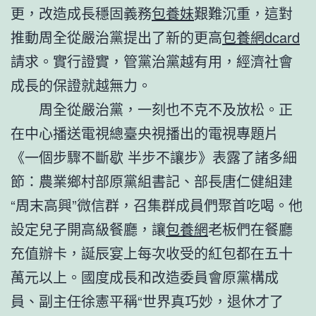
更，改造成長穩固義務
包養妹
艱難沉重，這對
推動周全從嚴治黨提出了新的更高
包養網dcard
請求。實行證實，管黨治黨越有用，經濟社會
成長的保證就越無力。
周全從嚴治黨，一刻也不克不及放松。正
在中心播送電視總臺央視播出的電視專題片
《一個步驟不斷歇 半步不讓步》表露了諸多細
節：農業鄉村部原黨組書記、部長唐仁健組建
“周末高興”微信群，召集群成員們聚首吃喝。他
設定兒子開高級餐廳，讓
包養網
老板們在餐廳
充值辦卡，誕辰宴上每次收受的紅包都在五十
萬元以上。國度成長和改造委員會原黨構成
員、副主任徐憲平稱“世界真巧妙，退休才了