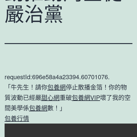
嚴治黨
requestId:696e58a4a23394.60701076.
「牛先生！請你
包養網
停止散播金箔！你的物
質波動已經嚴
甜心網
重破
包養網VIP
壞了我的空
間美學係
包養網
數！」
包養行情