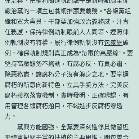
在治權，把權利關進軌制籠子是新時期周全從
嚴治黨的一項主
包養網推薦
要義務。”各級黨組
織和寬大黨員、干部要加強政治義務感、汗青
任務感，保持律例軌制眼前人人同等、遵照律
例軌制沒有特權、履行律例軌制沒有
包養網
破
例，確保軌制規則真正成為“帶電的高壓線”。要
堅持高壓態勢不搖動，有腐必反、有貪必肅、
除惡務盡，讓腐朽分子沒有躲身之地。要掌握
腐朽的新意向新特色，立異手腕方法，完美反
腐朽義務落實機制，實時發明、正確辨認、有
用管理各類腐朽題目，不竭進步反腐朽穿透
力。
黨興方能國強。全黨要深刻進修貫徹習近
平總書記關于黨的扶植的主要思惟、關
包養合