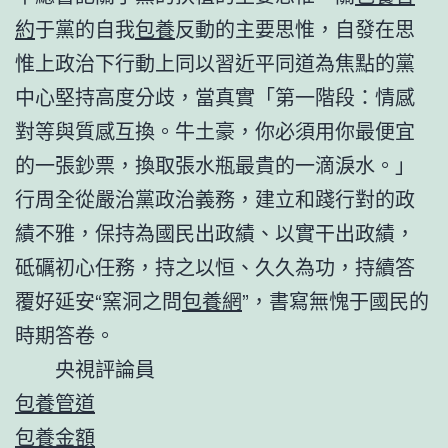
約
于黨的自我
包養
反動的主要思惟，自發在思
惟上政治下行動上同以習近平同道為焦點的黨
中心堅持高度分歧，當真實「第一階段：情感
對等與質感互換。牛土豪，你必須用你最便宜
的一張鈔票，換取張水瓶最貴的一滴淚水。」
行周全從嚴治黨政治義務，建立和踐行對的政
績不雅，保持為國民出政績、以實干出政績，
砥礪初心任務，持之以恒、久久為功，持續答
覆好延安“窯洞之問
包養網
”，書寫無愧于國民的
時期答卷。
央視評論員
包養管道
包養金額