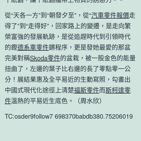
從“天各一方”到“朝發夕至”，從“
汽車零件報價
走
得了”到“走得好”，回家路上的變遷，是走向繁
榮富強的發展軌跡，是從追趕時代到引領時代
的鏗
德系車零件
鏘程序，更是發她最愛的那盆
完美對稱
Skoda零件
的盆栽，被一股金色的能量
扭曲了，左邊的葉子比右邊的長了零點零一公
分！展結果惠及全平易近的生動寫照，勾畫出
中國式現代化途徑上清楚
福斯零件
而
斯柯達零
件
溫熱的平易近生底色。（周水欣）
TC:osder9follow7 698370babdb380.75206019