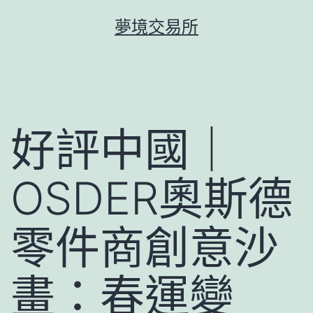
跳
夢境交易所
至
主
要
內
容
好評中國｜
OSDER奧斯德
零件商創意沙
畫：春運變