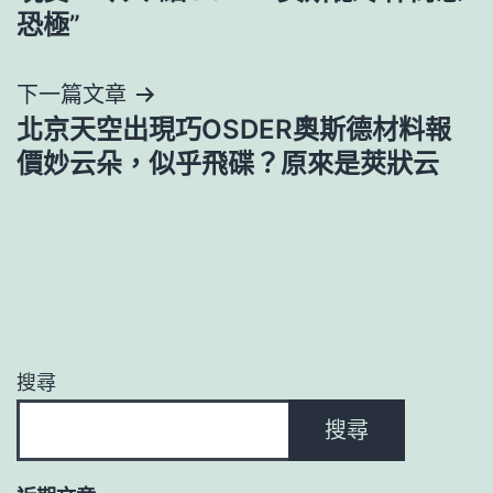
導
恐極”
覽
下一篇文章
北京天空出現巧OSDER奧斯德材料報
價妙云朵，似乎飛碟？原來是莢狀云
搜尋
搜尋