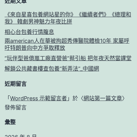
近期文章
《來自星喜包養網站星的你》《繼續者們》《總理和
我》 韓劇男神魅力年夜比拼
相心台包養行情腹息
兩american人在華被拘超秀傳醫院體檢10年 家屬呼
吁特朗普向中方爭取釋放
“玩伴型爸億嵐工廠直營爸”蔡引船 把年夜天然當課堂
解鎖公共藏書樓查包養“新弄法”_中國網
近期留言
「
WordPress 示範留言者
」於〈
網站第一篇文章
〉
發佈留言
彙整