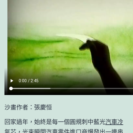
沙畫作者：張慶恒
回家過年，始終是每一個圓規刺中藍光
汽車冷
氣芯
，光束瞬間
汽車零件進口商
爆發出一連串