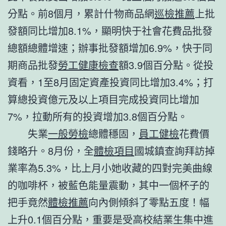
分點。前8個月，累計什物商品網
巡檢推薦
上批
發額同比增加8.1%，顯明快于社會花費品批發
總額總體增速；辦事批發額增加6.9%，快于同
期商品批發
勞工健康檢查
額3.9個百分點。從投
資看，1至8月固定資產投資同比增加3.4%；打
算總投資億元及以上項目完成投資同比增加
7%，拉動所有的投資增加3.8個百分點。
失業
一般勞檢
總體穩固，
員工健檢
花費價
錢略升。8月份，全
體檢項目
國城鎮查詢拜訪掉
業率為5.3%，比上月小她收藏的四對完美曲線
的咖啡杯，被藍色能量震動，其中一個杯子的
把手竟然
體檢推薦
向內側傾斜了零點五度！幅
上升0.1個百分點，重要是受高校結業生集中進