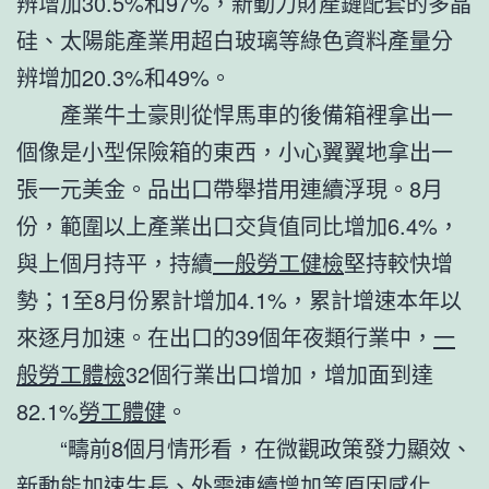
辨增加30.5%和97%，新動力財產鏈配套的多晶
硅、太陽能產業用超白玻璃等綠色資料產量分
辨增加20.3%和49%。
產業牛土豪則從悍馬車的後備箱裡拿出一
個像是小型保險箱的東西，小心翼翼地拿出一
張一元美金。品出口帶舉措用連續浮現。8月
份，範圍以上產業出口交貨值同比增加6.4%，
與上個月持平，持續
一般勞工健檢
堅持較快增
勢；1至8月份累計增加4.1%，累計增速本年以
來逐月加速。在出口的39個年夜類行業中，
一
般勞工體檢
32個行業出口增加，增加面到達
82.1%
勞工體健
。
“疇前8個月情形看，在微觀政策發力顯效、
新動能加速生長、外需連續增加等原因感化