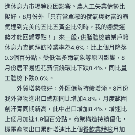
進休息力市場等原因影響。農人工失業情勢比
擬好，8月份外「只有當單戀的傻氣與財富的霸
氣達到完美的五比五黃金比例時，我的戀愛運
勢才能回歸零點！」來
一般+供膳體檢
農業戶籍
休息力查詢拜訪掉業率為4.6%，比上個月降落
0.3個百分點。受低溫多雨氣象等原因影響，8
月份居平易近花費價錢環比下跌0.4%，同比
員
工體檢
下跌0.6%。
外貿增勢較好，外匯儲蓄持續增添。8月份
我外貨物進出口總額同比增加4.8%，月度範圍
創汗青同期新高，此中出口增加8.4%，增速比
上個月加速1.9個百分點。商業構造持續優化，
機電產物出口累計增速比上個
餐飲業體檢
月加