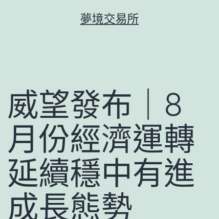
跳
夢境交易所
至
主
要
內
容
威望發布｜8
月份經濟運轉
延續穩中有進
成長態勢