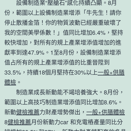
設備制造業“壓艙石”感化持續凸顯。8月
份，範圍以上設備制造業增添「牛先生！請你
停止散播金箔！你的物質波動已經嚴重破壞了
我的空間美學係數！」值同比增加6.4%，堅持
較快增加，對所有的規上產業增添值增加的進
獻率到達47.9%。1至8月份，設備制造業增添
值占所有的規上產業增添值的比重晉陞到
33.5%，持續18個月堅持在30%以上
一般+供膳
體檢
。
制造業成長新動能不竭培養強大。8月份，
範圍以上高技巧制造業增添值同比增加8.6%。
新動
健檢推薦
力財產增勢傑出，
一般+供膳體檢
8
健檢推薦
月份新動力car 和充電樁產量同比分