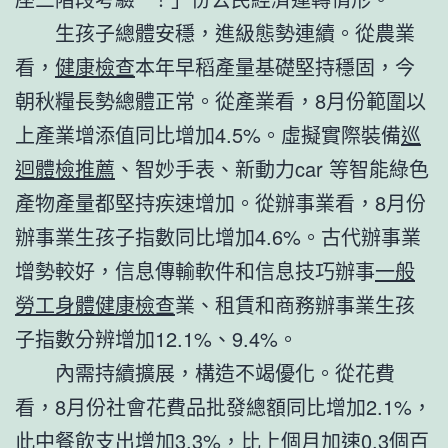
生孩子總體安穩，進級態勢連續。從農業
看，
健康檢查
本年早稻產量基礎堅持穩固，今
朝秋糧長勢總體正常。從產業看，8月份範圍以
上產業增添值同比增加4.5%。虛擬實際裝備
巡
迴體檢推薦
、智妙手表、新動力car 等智能綠色
產物產量都堅持疾速增加。從辦事業看，8月份
辦事業生孩子指數同比增加4.6%。古代辦事業
增勢較好，信息傳輸軟件和信息技巧辦事
一般
勞工身體健康檢查
業、租賃和商務辦事業生孩
子指數分辨增加12.1%、9.4%。
內需持續擴展，構造不竭優化。從花費
看，8月份社會花費品批發總額同比增加2.1%，
此中餐飲支出增加3.3%，比上個月加速0.3個百