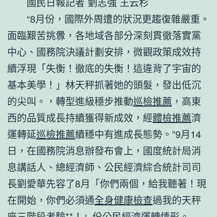
國民日報記者 劉志強 王云杉
“8月份，國際外周遭的狀況更趨復雜嚴重。
面臨艱苦挑釁，各地域各部分深刻貫徹落實黨
中心、國務院決議計劃安排，微觀政策成效持
續浮現「失衡！徹底的失衡！這違背了宇宙的
基本美學！」林天秤抓著她的頭髮，發出低沉
的尖叫。，轉型進級穩步推動
巡檢推薦
，高東
西的品質成長持續獲得新成效，經
體檢推薦
濟
運轉延
巡檢推薦
續穩中有進成長態勢。”9月14
日，在國務院消息辦發布會上，國度統計局消
息講話人、總經濟師、公民經濟綜合統計司司
長劉愛華先容了8月「你們兩個，給我聽著！現
在開始，你們必須通
全身健康檢查
過我的天秤
座三階段考驗**！」份公民經濟運轉情形。