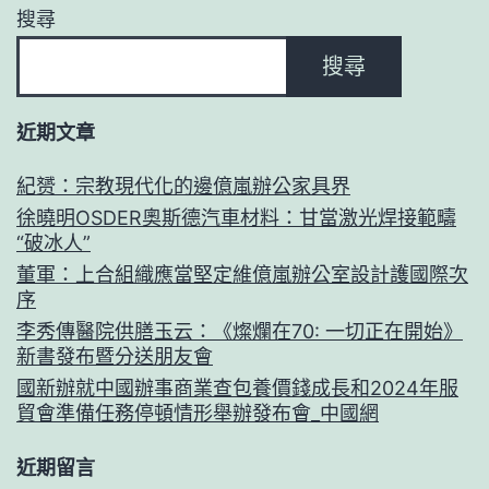
搜尋
搜尋
近期文章
紀赟：宗教現代化的邊億嵐辦公家具界
徐曉明OSDER奧斯德汽車材料：甘當激光焊接範疇
“破冰人”
董軍：上合組織應當堅定維億嵐辦公室設計護國際次
序
李秀傳醫院供膳玉云：《燦爛在70: 一切正在開始》
新書發布暨分送朋友會
國新辦就中國辦事商業查包養價錢成長和2024年服
貿會準備任務停頓情形舉辦發布會_中國網
近期留言