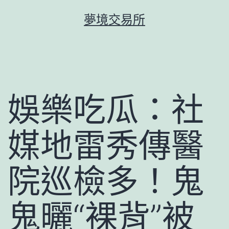
跳
夢境交易所
至
主
要
內
容
娛樂吃瓜：社
媒地雷秀傳醫
院巡檢多！鬼
鬼曬“裸背”被