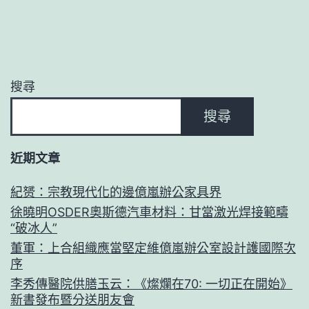
搜尋
搜尋
近期文章
紀赟：宗教現代化的邊億嵐辦公家具界
徐曉明OSDER奧斯德汽車材料：甘當激光焊接範疇
“破冰人”
董軍：上合組織應當堅定維億嵐辦公室設計護國際次
序
李秀傳醫院供膳玉云：《燦爛在70: 一切正在開始》
新書發布暨分送朋友會