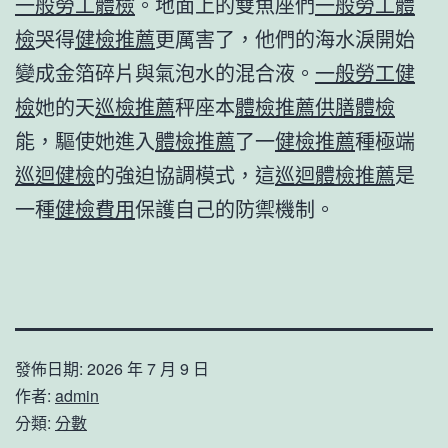
一般勞工體檢
。地面上的雙魚座們
一般勞工體
檢
哭得
健檢推薦
更厲害了，他們的海水淚開始
變成金箔碎片與氣泡水的混合液。
一般勞工健
檢
她的天
巡檢推薦
秤座本
體檢推薦
供膳體檢
能，驅使她進入
體檢推薦
了一
健檢推薦
種極端
巡迴健檢
的強迫協調模式，這
巡迴體檢推薦
是
一種
健檢費用
保護自己的防禦機制。
發佈日期:
2026 年 7 月 9 日
作者:
admin
分類:
分數