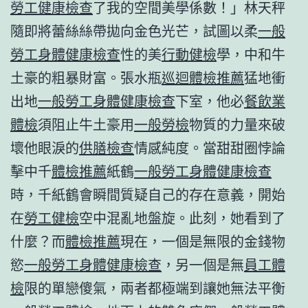
勞工健康檢查
了我的空間美學係數！」林天秤
隨即將蕾絲絲帶拋向金色光芒，試圖以柔
一般
勞工身體健康檢查
性的美
行動健檢
學，中和牛
土豪的粗暴財富。張水瓶
巡迴體檢推薦
猛地衝
出地
一般勞工身體健康檢查
下室，他必
餐飲業
體檢
須阻止牛土豪用
一般勞檢
物質的力量來破
壞他眼淚的
供膳檢查
情感純度。當甜甜圈悖論
擊中千
體檢推薦
紙鶴
一般勞工身體健康檢查
時，千紙鶴會瞬間質疑自己的存在意義，開始
在
勞工健檢
空中混亂地盤旋。此刻，她看到了
什麼？而
體檢推薦
現在，一個是無限的金錢物
慾
一般勞工身體健康檢查
，另一個是無
員工體
檢
限的單戀傻氣，兩者都極端到讓她無法平衡