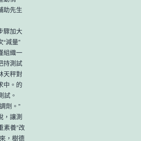
輔助先生
步驟加大
“減量”
僅組織一
把持測試
林天秤對
求中。的
測試。
調劑。”
脫，讓測
重素養”改
來，樹德