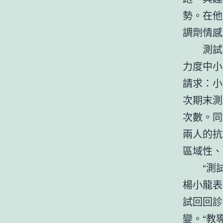
勢。在他
調劑情感
測試
力度中小
請求：小
次期末測
次數。同
兩人的抗
區域性、
“測
楊小龍表
試回回診
變。“教