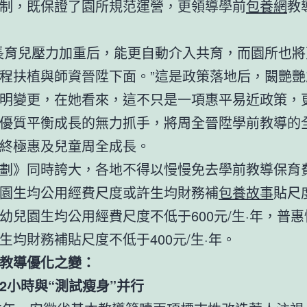
制，既保證了園所規范運營，更領導學前
包養網
教
長育兒壓力加重后，能更自動介入共育，而園所也將
程扶植與師資晉陞下面。”這是政策落地后，闞艷艷
明變更，在她看來，這不只是一項惠平易近政策，
優質平衡成長的無力抓手，將周全晉陞學前教導的
終極惠及兒童周全成長。
劃》同時誇大，各地不得以慢慢免去學前教導保育
園生均公用經費尺度或許生均財務補
包養故事
貼尺
幼兒園生均公用經費尺度不低于600元/生·年，普
生均財務補貼尺度不低于400元/生·年。
教導優化之變：
2小時與“測試瘦身”并行