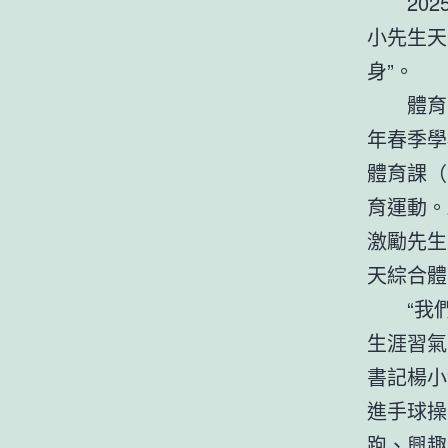
20
小先生天
身”。
體育
年春季學
體育課（
育運動。
激勵先生
天綜合體
“我
生涯習氣
書記楊小
進手球操
跑、興趣