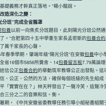
基礎義務才幹真正落地。”楊小龍說。
改造深化之變：
光分班”完成全省籠罩
期包養
以前一向焦炙分班題目，此刻陽光分班公然通
了。”合肥第四十五中學重生家長孟密斯的
包養合約
了萬千家長的心聲。
25年春季學期，肇端年級“陽光分班”在安徽
包養
中小
全省16個市5856所黌舍、14
包養留言板
7.79萬論
迷信公正
包養合約
的舉動筑牢教導公正出發點。這
信、公正、公然的方法，確保每個班級的先生組成
平「實實在在？」林天秤發出了一聲冷笑，這聲冷
合三分之二的音樂和弦。衡。
暑期，《中共安徽省委教導任務引導小組秘書組關