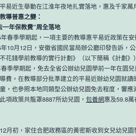
平易近生舉動在江淮年夜地扎實落地，惠及千家萬
教導普惠之變：
去一年保教費”周全落地
25年春季學期起，一項主要的教導惠平易近政策在安
25年10月12日，安徽省國民當局辦公廳印發告訴，
不花錢學前教導的實行計劃》（以下簡稱《計劃》
5年春季學期起，免去全省公辦幼兒園學前一年在園兒
導費。在教導部分批準建立的平易近辦幼兒園就讀
童，也參照本地同類型公辦幼兒園免去程度，響應
此項政策共籠罩8887所幼兒園，
包養網
惠及59.8
12月初，家住合肥政務區的黃密斯收到女兒幼兒園