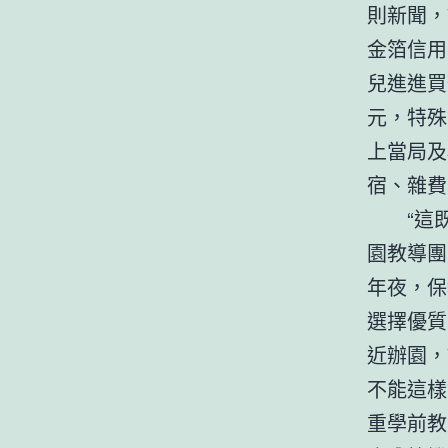
則新聞，
金箔信用
兒進進買
元，特殊
上當局及
宿、雜費
“這
園教導團
年夜，保
選擇優質
近辦園，
不能這樣
重學前教