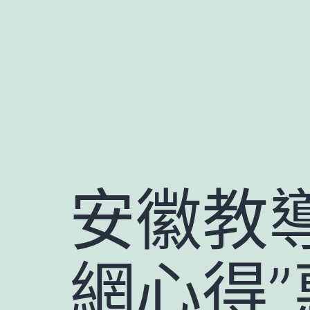
跳
至
主
要
內
容
安徽教
網心得