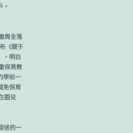
戶。
徽周全落
公布《關于
），明白
童保育教
的學前一
減免保育
萬在園兒
發送的一