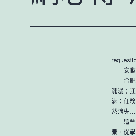
requestI
安徽
合肥
瀰漫；江
滿；任務
然消失…
這些
景。從學