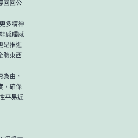
導回回公
更多精神
能感觸感
更是推進
全體東西
費為由，
度，確保
惠性平易近