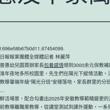
d:696e58b67b0d11.67454099.
日報報業團體全媒體記者 林麗萍
普惠幼兒園買辦家長
包養感情
領到3000余元保教
淮年夜地多所校園里，先生們在陽光下縱情活動，
教導肇端年級“陽光分班”安穩落地，家長群里的分
…
鮮活場景，配合勾畫出2025年安徽教導範疇變更的
前教導離職業教導，從講堂測試到課外運動，一系