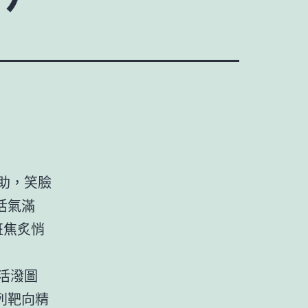
補助，笑臉
活氣滿
班焦炙悄
活潑圖
列靶向精