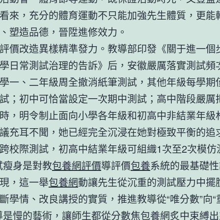
看來，充分的體育運動不只能加強先生體質，更能
、塑造品德，晉陞進修效力。
評價改造異樣精準發力。教導部印發《關于進一個
學日常測試治理的告訴》后，安徽嚴厲落實測試頻次
學一、二年級周全撤消紙筆測試，其他年級每學期
試；初中可恰當設定一次期中測試；高中階段嚴厲
時，明令制止面向小學各年級和初高中非結業年級
議充耳不聞，她已經完全沉浸在她對極致平衡的追
跨校際測試，初高中結業年級可組織1次至2次模仿
試瘦身是對教
包養網評價
導評價
包養
系統的最基礎性
現，這一舉
包養網
動讓先生從沉重的測試壓力中擺
斷學情、改良講授的實質，推進教導從“唯分數”向“
導是慢的藝術，讓師生都從分數焦
包養網
炙中束縛出