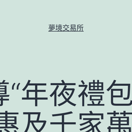
夢境交易所
導“年夜禮
”惠及千家