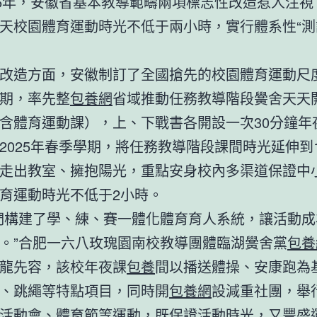
25年，安徽省基本教導範疇兩項標志性改造惹人注視
天校園體育運動時光不低于兩小時，實行體系性“測
改造方面，安徽制訂了全國搶先的校園體育運動尺度。
期，率先整
包養網
省域推動任務教導階段黌舍天天
含體育運動課），上、下戰書各開設一次30分鐘年
2025年春季學期，將任務教導階段課間時光延伸到
走出教室、擁抱陽光，重點安身校內多渠道保證中
育運動時光不低于2小時。
們構建了學、練、賽一體化體育育人系統，讓活動成
。”合肥一六八玫瑰園南校教導團體臨湖黌舍黨
包養
龍先容，該校年夜課
包養
間以播送體操、安康跑為
、跳繩等特點項目，同時開
包養網
設減重社團，舉
活動會、體育節等運動，既保證活動時光，又豐盛