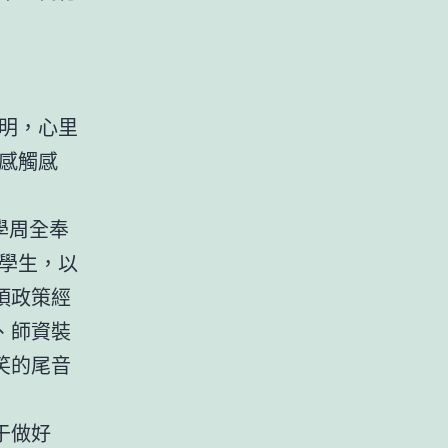
明，心里
感觸感
學周全奉
理學生，以
項政策經
、師資裝
笑的尾音
于做好