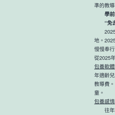
準的教導
學前
“免
20
地。20
慢慢奉行
從202
包養軟體
年適齡兒
教導費。
童。
包養感情
往年