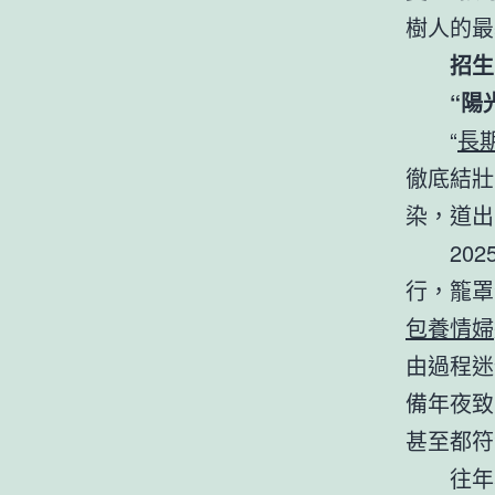
樹人的最
招生
“陽
“
長
徹底結壯
染，道出
20
行，籠罩
包養情婦
由過程迷
備年夜致
甚至都符
往年