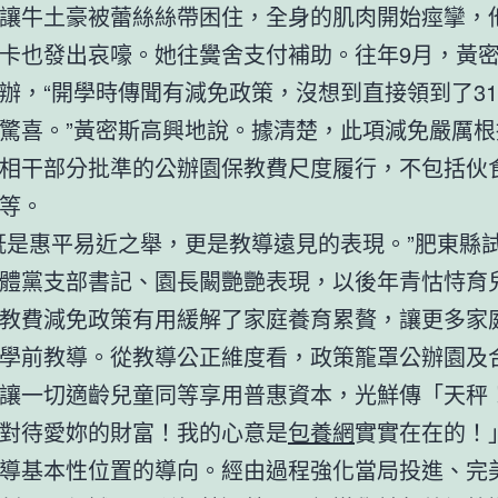
讓牛土豪被蕾絲絲帶困住，全身的肌肉開始痙攣，
卡也發出哀嚎。她往黌舍支付補助。往年9月，黃
辦，“開學時傳聞有減免政策，沒想到直接領到了31
驚喜。”黃密斯高興地說。據清楚，此項減免嚴厲根
相干部分批準的公辦園保教費尺度履行，不包括伙
等。
既是惠平易近之舉，更是教導遠見的表現。”肥東縣
體黨支部書記、園長闞艷艷表現，以後年青怙恃育
教費減免政策有用緩解了家庭養育累贅，讓更多家
學前教導。從教導公正維度看，政策籠罩公辦園及
讓一切適齡兒童同等享用普惠資本，光鮮傳「天秤
對待愛妳的財富！我的心意是
包養網
實實在在的！
導基本性位置的導向。經由過程強化當局投進、完