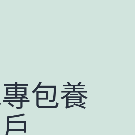
包專包養
萬戶