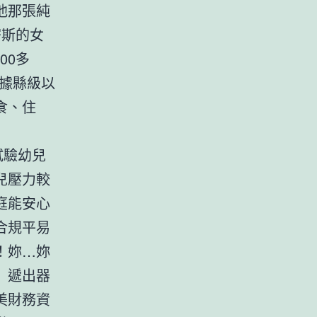
他那張純
密斯的女
00多
據縣級以
食、住
試驗幼兒
兒壓力較
庭能安心
合規平易
！妳…妳
」遞出器
美財務資