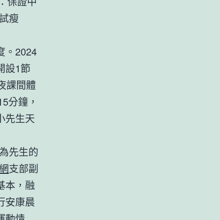
：保證中
試瘦
2024
開設1節
夜課間體
15分鐘，
小先生天
為先生的
網
支部副
基本，融
行安康晨
運動情